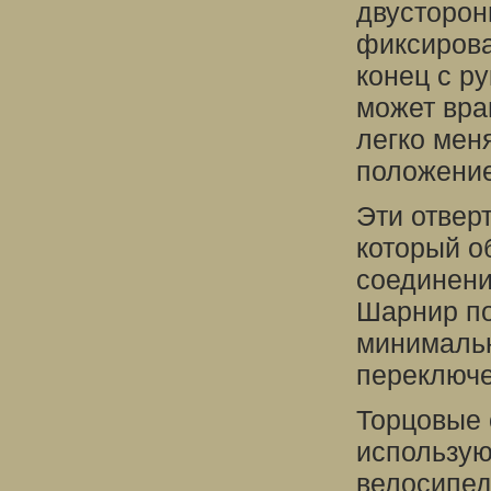
двусторо
фиксирова
конец с р
может вра
легко мен
положение
Эти отвер
который о
соединени
Шарнир по
минимальн
переключе
Торцовые 
использую
велосипед