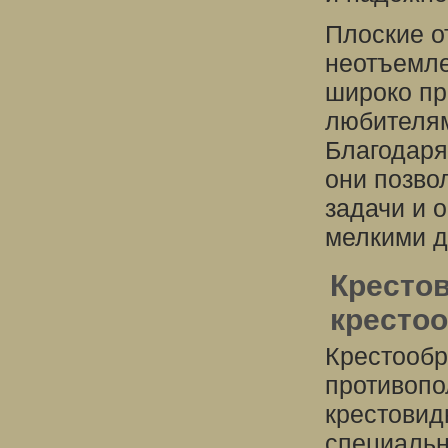
Плоские о
неотъемле
широко пр
любителям
Благодаря
они позво
задачи и 
мелкими д
Крестов
кресто
Крестообр
противопо
крестовид
специальн