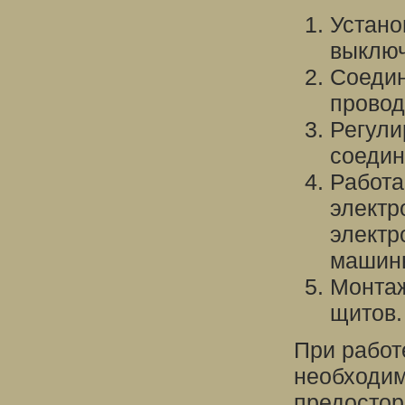
Устано
выключ
Соедин
провод
Регули
соедин
Работа
электр
электр
машин
Монтаж
щитов.
При работ
необходи
предостор