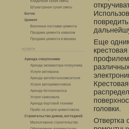
Кладочная сухая смесь
откручива
Штукатурная сухая смесь
Использов
Бетон
повредить 
Цемент
Вагонные поставки цемента
дальнейшу
Продажа цемента навалом
Продажа цемента в мешках
Еще одним
крестовая
УСЛУГИ
профилем,
Аренда спецтехники
различных
Аренда экскаватора-погрузчика
Услуги автокрана
электрони
Аренда автобетоносмесителя
Крестовая
Услуги автоцементовоза
распредел
Аренда бетононасоса
Услуги самосвала
поверхнос
Аренда бортовой техники
головки.
Прайс на услуги цементовоза
Строительство домов, коттеджей
Отвертка 
Малоэтажное строительство
ремонтных
Оформление документации