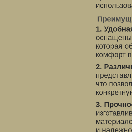
использов
Преимуще
1. Удобна
оснащены 
которая о
комфорт п
2. Разли
представл
что позво
конкретну
3. Прочно
изготавли
материало
и надежно