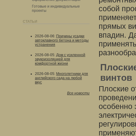
Готовые и индивидуальные
собой про
проекты
применяет
СТАТЬИ
прямых ви
впадин. Д
2026-08-06
:
Причины усадки
автоклавного бетона и методы
применять
устранения
разнообра
2026-08-05
:
Дом с усиленной
звукоизоляцией для
комфортной жизни
Плоски
2026-08-05
:
Многолетники для
винтов
английского сада на любой
вкус
Плоские о
Все новости
проведени
особенно 
электриче
регулиров
применяют