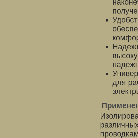
наконе
получе
Удобст
обеспе
комфор
Надежн
высоку
надежн
Универ
для ра
электр
Применен
Изолирова
различных
проводкам