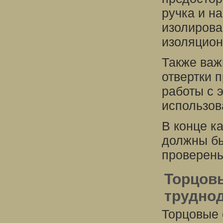
ручка и н
изолирова
изоляцион
Также важ
отвертки 
работы с 
использов
В конце к
должны бы
проверены
Торцов
трудно
Торцовые 