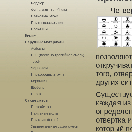
Бордюр
Четвер
Фундаментные блоки
Стеновые блоки
Плиты перекрытия
Блоки ФБС
Кирпич
Нерудные материалы
Асфальт
позволяют
ПГС (песчано-гравийная смесь)
Торф
откручива
Чернозем
того, отве
Плодородный грунт
других си
Керамзит
Щебень
Существуе
Песок
Сухая смесь
каждая из
Пескобетон
определен
Наливные полы
отвертка 
Плиточный клей
Универсальная сухая смесь
который п