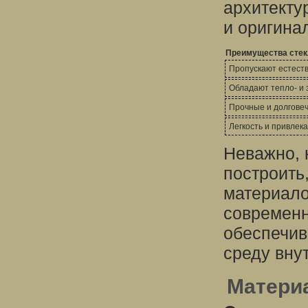
архитекту
и оригина
Преимущества сте
Пропускают естест
Обладают тепло- и 
Прочные и долгове
Легкость и привлек
Неважно, 
построить
материало
современн
обеспечив
среду вну
Матери