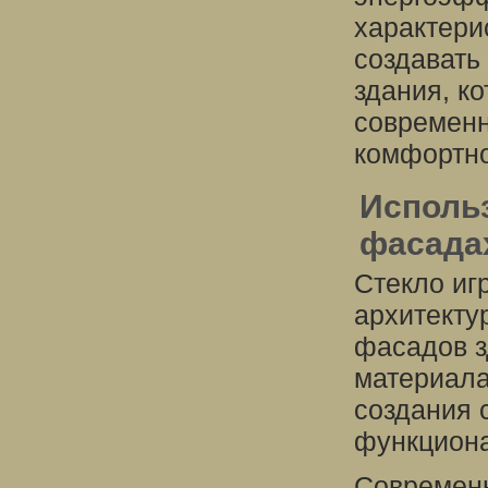
характери
создавать
здания, к
современн
комфортно
Исполь
фасада
Стекло иг
архитекту
фасадов з
материала
создания 
функцион
Современн