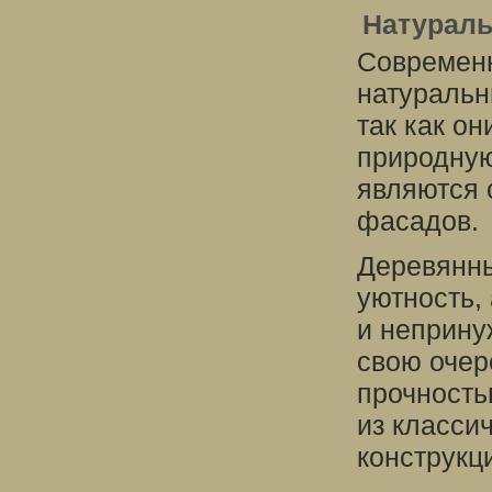
Натурал
Современн
натуральн
так как о
природную
являются
фасадов.
Деревянны
уютность,
и неприну
свою очер
прочность
из класси
конструкц