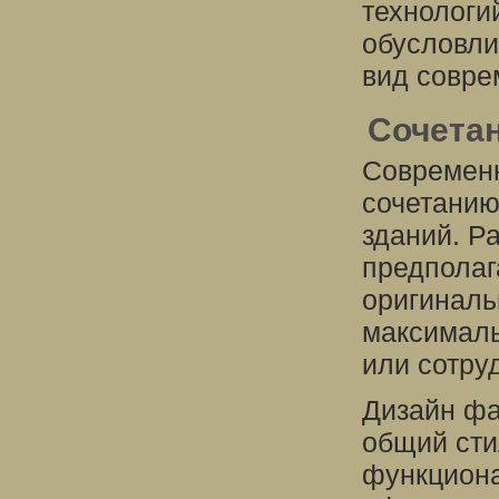
технологи
обусловли
вид совре
Сочета
Современн
сочетанию
зданий. Р
предполаг
оригиналь
максималь
или сотру
Дизайн фа
общий сти
функциона