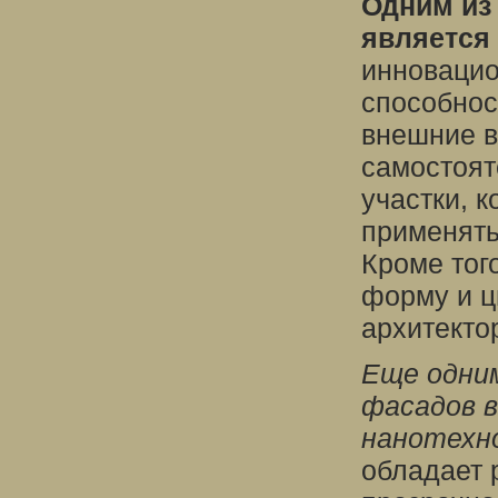
Одним из
является
инноваци
способнос
внешние в
самостоят
участки, 
применять
Кроме тог
форму и ц
архитекто
Еще одни
фасадов в
нанотехно
обладает 