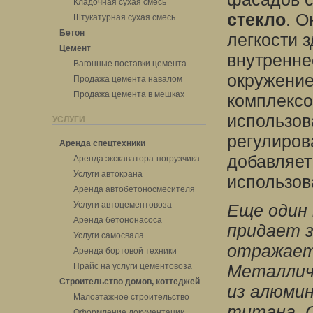
Кладочная сухая смесь
стекло
. О
Штукатурная сухая смесь
Бетон
легкости 
Цемент
внутренне
Вагонные поставки цемента
окружение
Продажа цемента навалом
Продажа цемента в мешках
комплексо
использов
УСЛУГИ
регулиров
Аренда спецтехники
добавляет
Аренда экскаватора-погрузчика
Услуги автокрана
использов
Аренда автобетоносмесителя
Услуги автоцементовоза
Еще один
Аренда бетононасоса
придает з
Услуги самосвала
отражает
Аренда бортовой техники
Прайс на услуги цементовоза
Металлич
Строительство домов, коттеджей
из алюмин
Малоэтажное строительство
титана. 
Оформление документации