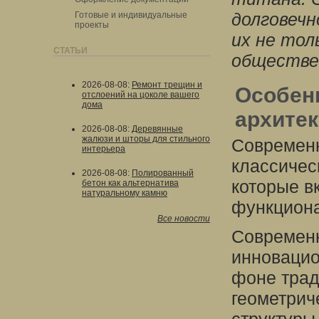
долговечн
Готовые и индивидуальные
проекты
их не тол
СТАТЬИ
обществен
2026-08-08
:
Ремонт трещин и
Особен
отслоений на цоколе вашего
дома
архите
2026-08-08
:
Деревянные
жалюзи и шторы для стильного
Современн
интерьера
классичес
2026-08-08
:
Полированный
которые в
бетон как альтернатива
натуральному камню
функциона
Все новости
Современн
инновацио
фоне трад
геометрич