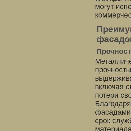
могут испо
коммерчес
Преиму
фасадо
Прочност
Металличе
прочность
выдержива
включая с
потери св
Благодаря
фасадами 
срок служ
материала