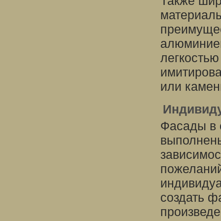
Также шир
материалы
преимущес
алюминие
легкостью
имитирова
или камен
Индивид
Фасады в 
выполнены
зависимос
пожеланий
индивидуа
создать ф
произведе