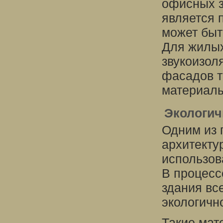
офисных з
является 
может быт
Для жилых
звукоизол
фасадов т
материалы
Экологич
Одним из 
архитекту
использов
В процесс
здания вс
экологичн
Такие мат