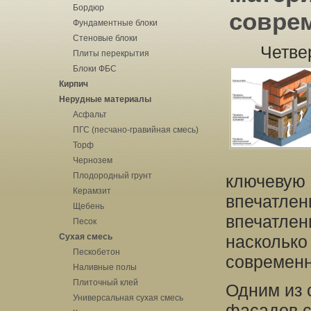
Бордюр
совре
Фундаментные блоки
Стеновые блоки
Четве
Плиты перекрытия
Блоки ФБС
Кирпич
Нерудные материалы
Асфальт
ПГС (песчано-гравийная смесь)
Торф
Чернозем
Плодородный грунт
ключевую 
Керамзит
впечатлени
Щебень
впечатлен
Песок
Сухая смесь
насколько
Пескобетон
современн
Наливные полы
Плиточный клей
Одним из 
Универсальная сухая смесь
фасадов с