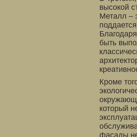
высокой с
Металл – 
поддается
Благодаря
быть выпо
классичес
архитекто
креативно
Кроме тог
экологиче
окружающе
который н
эксплуата
обслужива
фасады не