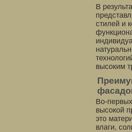
В результ
представл
стилей и 
функциона
индивидуа
натуральн
технологи
высоким т
Преиму
фасадо
Во-первых
высокой п
это матер
влаги, со