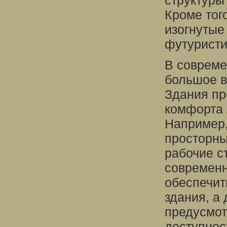
структуры
Кроме тог
изогнутые
футуристи
В совреме
большое в
Здания пр
комфорта 
Например,
просторн
рабочие с
современн
обеспечит
здания, а
предусмот
доступнос