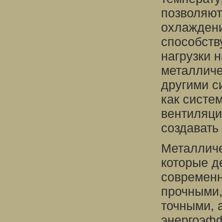
позволяют
охлаждени
способств
нагрузки 
металличе
другими с
как систе
вентиляци
создавать
Металличе
которые д
современн
прочными,
точными, 
энергоэфф