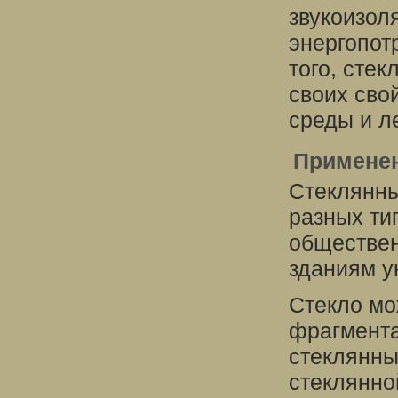
звукоизол
энергопот
того, стек
своих сво
среды и л
Применен
Стеклянны
разных ти
обществен
зданиям у
Стекло мо
фрагмента
стеклянны
стеклянно