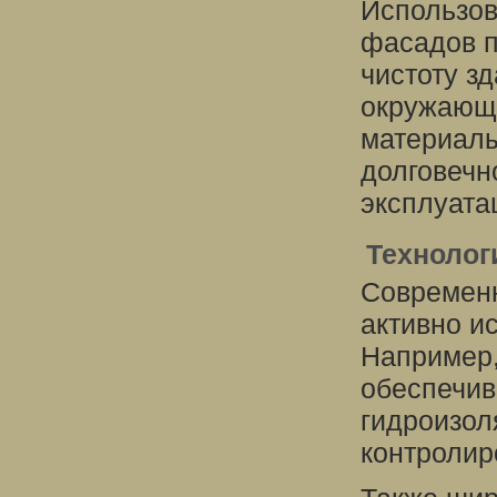
Использов
фасадов п
чистоту з
окружающу
материалы
долговечн
эксплуата
Технолог
Современн
активно и
Например,
обеспечив
гидроизол
контролир