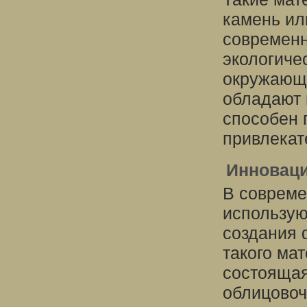
камень ил
современн
экологиче
окружающе
обладают 
способен 
привлекат
Инновац
В совреме
использую
создания 
такого ма
состоящая
облицовоч