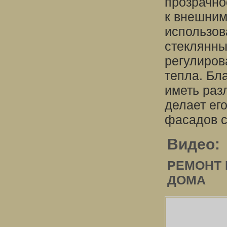
прозрачнос
к внешним
использов
стеклянны
регулиров
тепла. Бл
иметь разл
делает ег
фасадов с
Видео:
РЕМОНТ 
ДОМА