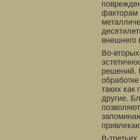
поврежден
факторам 
металличе
десятилет
внешнего 
Во-вторых
эстетично
решений. 
обработке
таких как 
другие. Б
позволяют
запоминаю
привлекаю
В-третьих