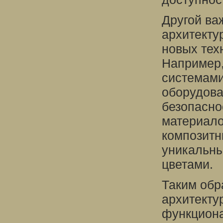
Другой ва
архитекту
новых тех
Например,
системами
оборудов
безопасно
материалов
композитн
уникальны
цветами.
Таким обр
архитекту
функциона