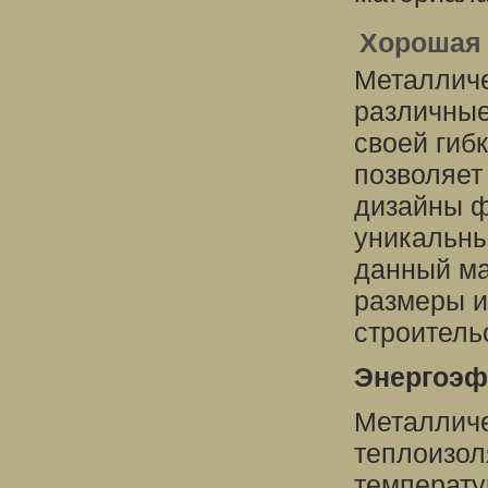
Хорошая 
Металличе
различные
своей гибк
позволяет
дизайны ф
уникальны
данный ма
размеры и
строитель
Энергоэф
Металлич
теплоизол
температу