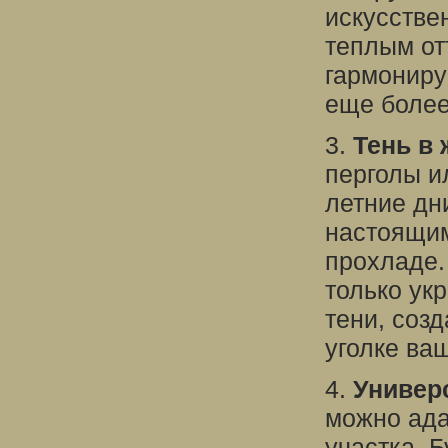
искусстве
теплым от
гармониру
еще более
3.
Тень в 
перголы и
летние дни
настоящим
прохладе.
только ук
тени, соз
уголке ва
4.
Универ
можно ада
участка. 