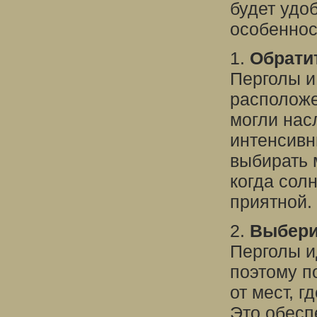
будет удо
особеннос
1.
Обрати
Перголы и
расположе
могли нас
интенсивн
выбирать 
когда солн
приятной.
2.
Выбери
Перголы и
поэтому п
от мест, г
Это обесп