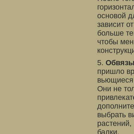
горизонта
основой д
зависит о
больше тен
чтобы мен
конструкц
5.
Обвязы
пришло вр
вьющиеся 
Они не то
привлекат
дополните
выбрать в
растений,
балки.