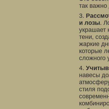
так важно
3.
Рассмо
и лозы
. Л
украшает 
тени, соз
жаркие дн
которые л
сложного 
4.
Учитыв
навесы до
атмосферу
стиля под
современн
комбиниро