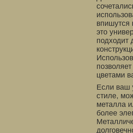
сочеталис
использов
впишутся 
это униве
подходит 
конструкц
Использов
позволяет
цветами в
Если ваш 
стиле, мо
металла и
более эле
Металличе
долговечн