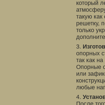
который л
атмосферу
такую как
решетку, п
только ук
дополните
3.
Изгото
опорных с
так как на
Опорные с
или зафик
конструкц
любые наг
4.
Устано
После тог