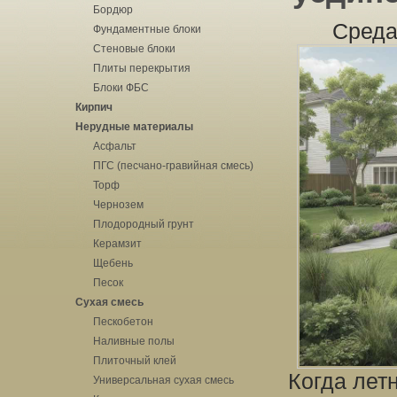
Бордюр
Среда
Фундаментные блоки
Стеновые блоки
Плиты перекрытия
Блоки ФБС
Кирпич
Нерудные материалы
Асфальт
ПГС (песчано-гравийная смесь)
Торф
Чернозем
Плодородный грунт
Керамзит
Щебень
Песок
Сухая смесь
Пескобетон
Наливные полы
Плиточный клей
Когда лет
Универсальная сухая смесь