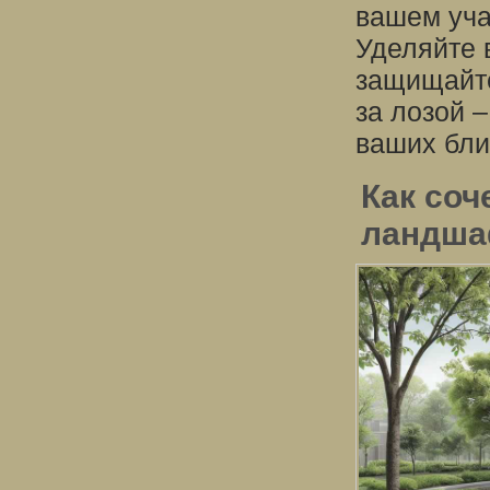
вашем уча
Уделяйте 
защищайте
за лозой –
ваших бли
Как соч
ландша