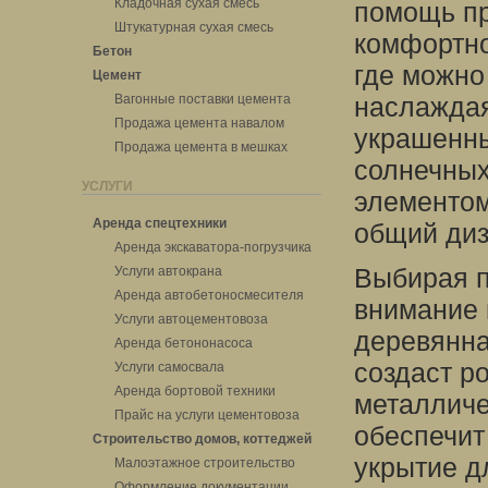
Кладочная сухая смесь
помощь пр
Штукатурная сухая смесь
комфортно
Бетон
где можно
Цемент
Вагонные поставки цемента
наслаждая
Продажа цемента навалом
украшенны
Продажа цемента в мешках
солнечных
УСЛУГИ
элементом
Аренда спецтехники
общий диз
Аренда экскаватора-погрузчика
Выбирая п
Услуги автокрана
Аренда автобетоносмесителя
внимание 
Услуги автоцементовоза
деревянна
Аренда бетононасоса
создаст р
Услуги самосвала
Аренда бортовой техники
металличе
Прайс на услуги цементовоза
обеспечит
Строительство домов, коттеджей
укрытие д
Малоэтажное строительство
Оформление документации