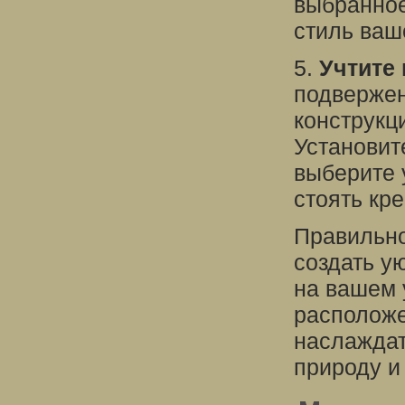
выбранное
стиль ваш
5.
Учтите 
подвержен
конструкц
Установит
выберите 
стоять кр
Правильно
создать у
на вашем 
расположе
наслаждат
природу и