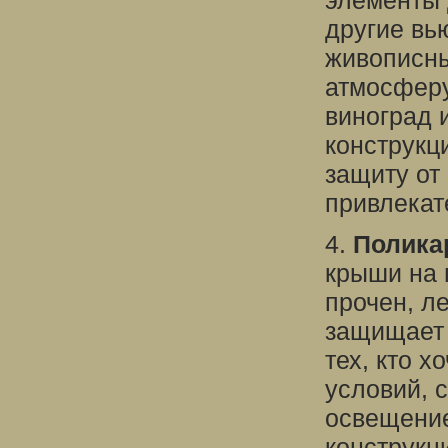
элементы 
другие вь
живописны
атмосферу
виноград 
конструкц
защиту от
привлекат
4.
Полика
крыши на 
прочен, ле
защищает 
тех, кто х
условий, 
освещение
конструкц