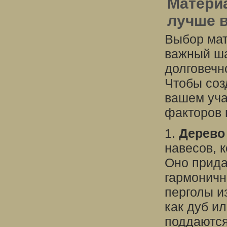
Материа
лучше 
Выбор мат
важный ша
долговечн
Чтобы соз
вашем уча
факторов 
1.
Дерево
навесов, 
Оно прида
гармоничн
перголы и
как дуб и
поддаются