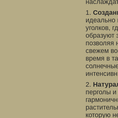
наслаждат
1.
Создан
идеально 
уголков, 
образуют 
позволяя 
свежем во
время в т
солнечные
интенсивн
2.
Натура
перголы и
гармоничн
раститель
которую н