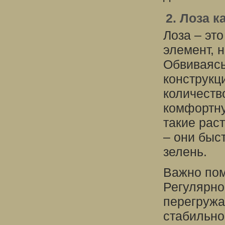
2. Лоза к
Лоза – эт
элемент, н
Обвиваясь
конструкц
количеств
комфортну
такие рас
– они быс
зелень.
Важно пом
Регулярно
перегружа
стабильно