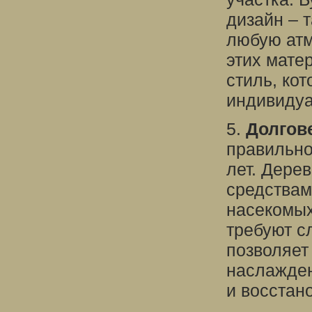
дизайн – 
любую атм
этих мате
стиль, ко
индивидуа
5.
Долгове
правильно
лет. Дере
средствам
насекомых
требуют с
позволяет
наслажден
и восстан