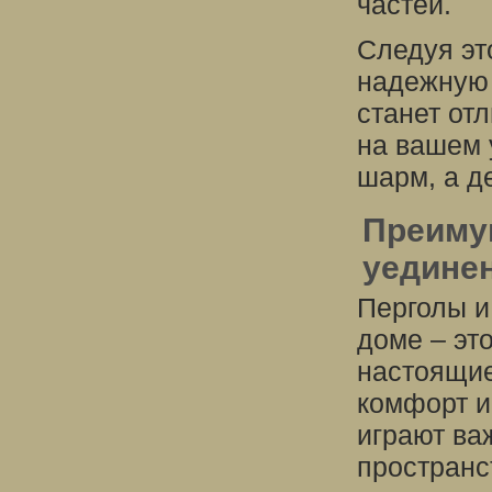
частей.
Следуя эт
надежную 
станет от
на вашем 
шарм, а д
Преимущ
уединен
Перголы и
доме – эт
настоящие
комфорт и
играют ва
пространс