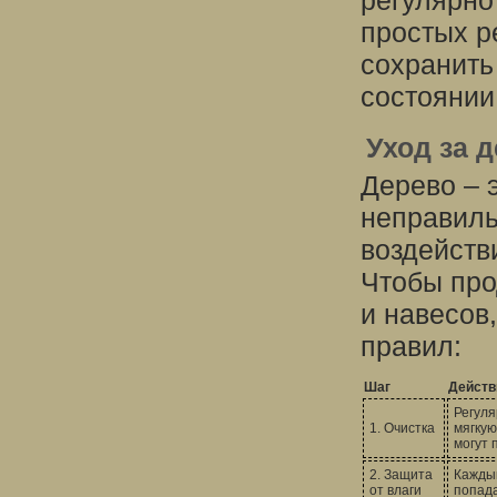
регулярно
простых р
сохранить
состоянии
Уход за 
Дерево – 
неправиль
воздейств
Чтобы про
и навесов
правил:
Шаг
Действ
Регуля
1. Очистка
мягкую
могут 
2. Защита
Каждый
от влаги
попада