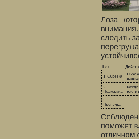
Лоза, кот
внимания.
следить з
перегружа
устойчиво
Шаг
Действ
Обреза
1. Обрезка
излишн
2.
Каждую
Подкормка
расти 
3.
Прополка
Соблюдени
поможет в
отличном 