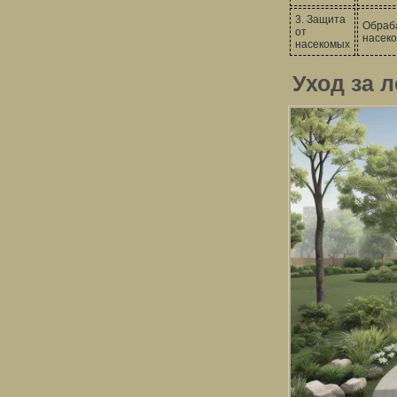
3. Защита
Обраб
от
насеко
насекомых
Уход за 