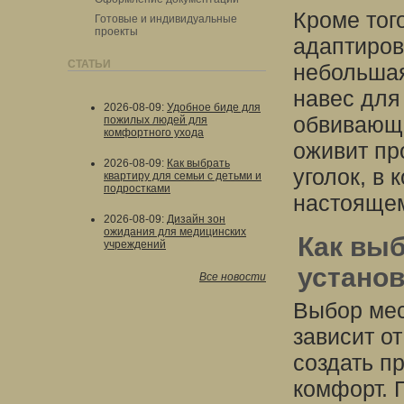
Кроме тог
Готовые и индивидуальные
проекты
адаптиров
СТАТЬИ
небольшая
навес для
2026-08-09
:
Удобное биде для
обвивающа
пожилых людей для
комфортного ухода
оживит пр
2026-08-09
:
Как выбрать
уголок, в 
квартиру для семьи с детьми и
подростками
настоящем
2026-08-09
:
Дизайн зон
ожидания для медицинских
Как выб
учреждений
установ
Все новости
Выбор мес
зависит о
создать п
комфорт. П