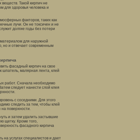
 веществ. Такой кирпич не
ым для здоровья человека и
тмосферных факторов, таких как
ечные лучи. Он не токсичен и не
служит долгие годы без потери
 материалом для наружной
ю, но и отвечает современным
кирпича
овить фасадный кирпич на свое
ак шпатель, малярная лента, клей
ых работ. Сначала необходимо
 Затем следует нанести слой клея
ерхности.
ровень с соседними. Для этого
димо следить за тем, чтобы клей
 на поверхности.
нуть и затем удалить застывшие
ю щетку. Кроме того,
оверхность фасадного кирпича
ь на услугах специалистов и дает