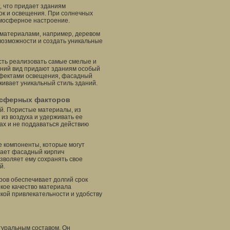
, что придает зданиям
ток и освещения. При солнечных
тмосферное настроение.
 материалами, например, деревом
возможности и создать уникальные
сть реализовать самые смелые и
шний вид придают зданиям особый
ффектами освещения, фасадный
кивает уникальный стиль зданий.
осферных факторов
ой. Пористые материалы, из
 из воздуха и удерживать ее
тах и не поддаваться действию
е компоненты, которые могут
лает фасадный кирпич
зволяет ему сохранять свое
й.
ров обеспечивает долгий срок
кое качество материала
ской привлекательности и удобству
туральным составом. Он