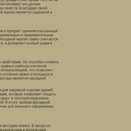
ер, дождь и снег. Кроме того, он не
обеспечивает его долгую
их свойств. Благодаря своей
ый кирпич является надежной и
ью и придает зданиям изысканный
ь уникальные и привлекательные
Фасадный кирпич также сочетается
ти, и добавляет особый шарм и
 свойствами. Он способен снижать
в шумных районах или возле
теплоизоляцией, что позволяет
о особенно важно в холодных и
ературы является насущной
 для наружной отделки зданий.
твами, которые позволяют создать
 звуко- и теплоизоляционные
й. В итоге, выбрав фасадный
шение для внешнего оформления
и методом обжига. В процессе
 механическим и физическим