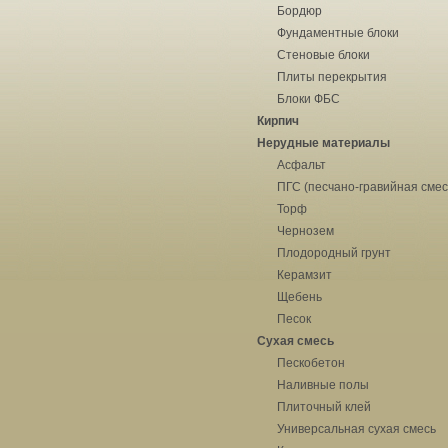
Бордюр
Фундаментные блоки
Стеновые блоки
Плиты перекрытия
Блоки ФБС
Кирпич
Нерудные материалы
Асфальт
ПГС (песчано-гравийная смес
Торф
Чернозем
Плодородный грунт
Керамзит
Щебень
Песок
Сухая смесь
Пескобетон
Наливные полы
Плиточный клей
Универсальная сухая смесь