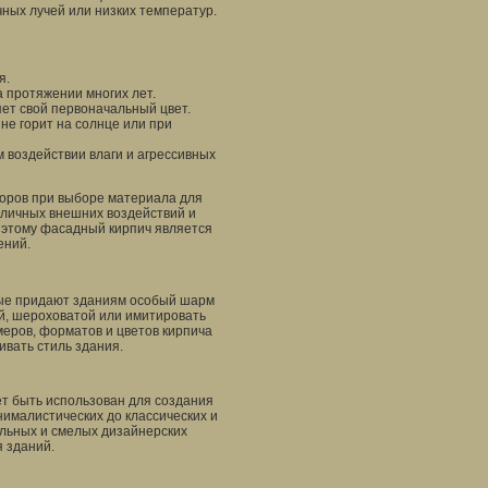
ных лучей или низких температур.
я.
 протяжении многих лет.
яет свой первоначальный цвет.
не горит на солнце или при
 воздействии влаги и агрессивных
торов при выборе материала для
зличных внешних воздействий и
я этому фасадный кирпич является
ений.
рые придают зданиям особый шарм
ой, шероховатой или имитировать
еров, форматов и цветов кирпича
вать стиль здания.
т быть использован для создания
ималистических до классических и
альных и смелых дизайнерских
я зданий.