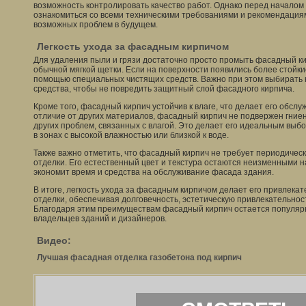
возможность контролировать качество работ. Однако перед началом
ознакомиться со всеми техническими требованиями и рекомендация
возможных проблем в будущем.
Легкость ухода за фасадным кирпичом
Для удаления пыли и грязи достаточно просто промыть фасадный к
обычной мягкой щетки. Если на поверхности появились более стойкие
помощью специальных чистящих средств. Важно при этом выбирать
средства, чтобы не повредить защитный слой фасадного кирпича.
Кроме того, фасадный кирпич устойчив к влаге, что делает его обсл
отличие от других материалов, фасадный кирпич не подвержен гние
других проблем, связанных с влагой. Это делает его идеальным выб
в зонах с высокой влажностью или близкой к воде.
Также важно отметить, что фасадный кирпич не требует периодичес
отделки. Его естественный цвет и текстура остаются неизменными н
экономит время и средства на обслуживание фасада здания.
В итоге, легкость ухода за фасадным кирпичом делает его привлек
отделки, обеспечивая долговечность, эстетическую привлекательност
Благодаря этим преимуществам фасадный кирпич остается популя
владельцев зданий и дизайнеров.
Видео:
Лучшая фасадная отделка газобетона под кирпич