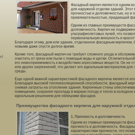
Фасадный кирпич является одним и
для наружной отделки зданий. Этот 
прочностью и долговечностью, но и 
привлекательностью, придающей фа
Одним из главных преимуществ фаса
долговечность. Кирпич не подвержен
ультрафиолетовых лучей, что позво
первоначальную внешность и красоту
Благодаря этому, дом или здание, отделанное фасадным кирпичом, 
новыми даже спустя долгое время.
Кроме того, фасадный кирпич не требует сложного ухода и обслужив
ь)
очистить от грязи или пыли с помощью воды и щетки. Отличительно
его невосприимчивость к воздействию агрессивных веществ. Он не ст
или других загрязнений, что делает его идеальным материалом для 
среды.
Еще одной важной характеристикой фасадного кирпича является его
Благодаря высокой теплоизоляционной способности, фасадный кирп
снижая затраты на отопление здания. Кирпичные стены обеспечива
помещении, сохраняя прохладу в жаркую погоду и тепло в холодное в
идеальным решением для облицовки фасадов.
Преимущества фасадного кирпича для наружной отде
1. Прочность и долговечность
Одним из главных преимуществ фаса
прочность и долговечность. Фасадн
характеристики прочности, что поз