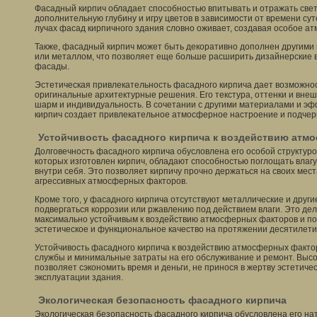
Фасадный кирпич обладает способностью впитывать и отражать свет
дополнительную глубину и игру цветов в зависимости от времени су
лучах фасад кирпичного здания словно оживает, создавая особое а
Также, фасадный кирпич может быть декоративно дополнен другими
или металлом, что позволяет еще больше расширить дизайнерские 
фасады.
Эстетическая привлекательность фасадного кирпича дает возможно
оригинальные архитектурные решения. Его текстура, оттенки и вне
шарм и индивидуальность. В сочетании с другими материалами и э
кирпич создает привлекательное атмосферное настроение и подчер
Устойчивость фасадного кирпича к воздействию атм
Долговечность фасадного кирпича обусловлена его особой структур
которых изготовлен кирпич, обладают способностью поглощать влагу
внутри себя. Это позволяет кирпичу прочно держаться на своих мес
агрессивных атмосферных факторов.
Кроме того, у фасадного кирпича отсутствуют металлические и други
подвергаться коррозии или ржавлению под действием влаги. Это де
максимально устойчивым к воздействию атмосферных факторов и по
эстетическое и функциональное качество на протяжении десятилети
Устойчивость фасадного кирпича к воздействию атмосферных факто
службы и минимальные затраты на его обслуживание и ремонт. Высо
позволяет сэкономить время и деньги, не принося в жертву эстетиче
эксплуатации здания.
Экологическая безопасность фасадного кирпича
Экологическая безопасность фасадного кирпича обусловлена его на