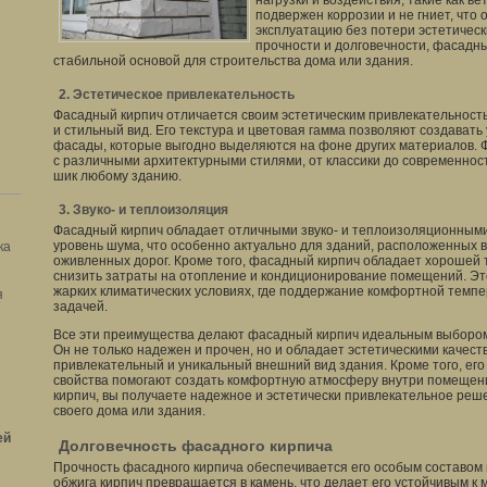
нагрузки и воздействия, такие как вет
подвержен коррозии и не гниет, что 
эксплуатацию без потери эстетическ
прочности и долговечности, фасадн
стабильной основой для строительства дома или здания.
2. Эстетическое привлекательность
Фасадный кирпич отличается своим эстетическим привлекательност
и стильный вид. Его текстура и цветовая гамма позволяют создават
фасады, которые выгодно выделяются на фоне других материалов. 
с различными архитектурными стилями, от классики до современнос
шик любому зданию.
3. Звуко- и теплоизоляция
Фасадный кирпич обладает отличными звуко- и теплоизоляционными
уровень шума, что особенно актуально для зданий, расположенных 
ка
оживленных дорог. Кроме того, фасадный кирпич обладает хорошей 
снизить затраты на отопление и кондиционирование помещений. Эт
жарких климатических условиях, где поддержание комфортной темп
я
задачей.
Все эти преимущества делают фасадный кирпич идеальным выбором
Он не только надежен и прочен, но и обладает эстетическими качес
привлекательный и уникальный внешний вид здания. Кроме того, его
свойства помогают создать комфортную атмосферу внутри помещени
кирпич, вы получаете надежное и эстетически привлекательное ре
своего дома или здания.
ей
Долговечность фасадного кирпича
Прочность фасадного кирпича обеспечивается его особым составом 
обжига кирпич превращается в камень, что делает его устойчивым к