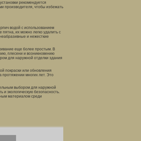
 установки рекомендуется
ми производителя, чтобы избежать
ирпич водой с использованием
 пятна, их можно легко удалить с
 неабразивные и нежесткие
уживание еще более простым. В
нию, плесени и возникновению
ором для наружной отделки здания
кой покраски или обновления
а протяжении многих лет. Это
ательным выбором для наружной
ь и экологическую безопасность.
рным материалом среди