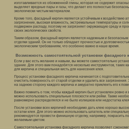
изготавливается из обожженной глины, которая не содержит опасных
выделяет вредные пары и газы, что делает его полностью безопасн
экологически чистым материалом.
Кроме того, фасадный кирпич является устойчивым к воздействию а
загрязнение, высокая влажность, экстремальные температуры и солн
подвержен распаду, поэтому не загрязняет окружающую среду и про
своих экологических свойств.
Таким образом, фасадный кирпич является надежным и безопасным
отделки зданий. Он не только обладает прочностью и долговечность
экологическим требованиям, что особенно важно в наше время.
Возможность самостоятельной установки фасадного 
Если у вас есть желание и навыки, вы можете самостоятельно устан
здание. Для этого вам понадобятся несколько инструментов, таких к
для кирпича и специальная кисть для нанесения клея.
Процесс установки фасадного кирпича начинается с подготовительн
очистить поверхность от старой отделки и удалить все загрязнения.
на заднюю сторону каждого кирпича и аккуратно приклеить его к пов
Важно помнить о том, чтобы каждый кирпич был установлен ровно и в
можно использовать специальные плоскости или рейки. Также необхо
равномерно распределялся и не было излишков или недостатка клея
После установки всех кирпичей необходимо дать клею хорошо высох
остатки клея. Для этого можно использовать шпатель или специальну
рекомендуется провести финишную отделку, например, покрасить п
желаемым цветом.
Самостоятельная установка фасадного кирпича позволяет сэкономит