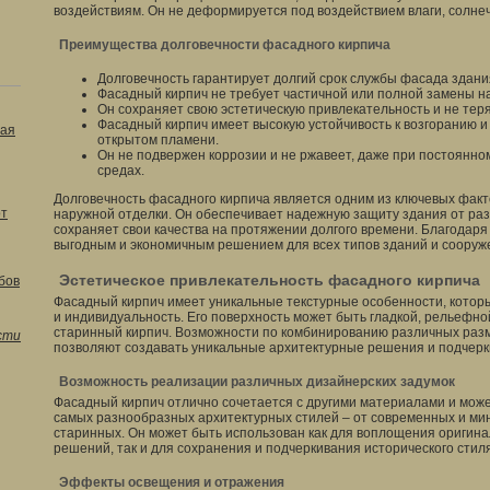
воздействиям. Он не деформируется под воздействием влаги, солнеч
Преимущества долговечности фасадного кирпича
Долговечность гарантирует долгий срок службы фасада здани
Фасадный кирпич не требует частичной или полной замены на
Он сохраняет свою эстетическую привлекательность и не тер
Фасадный кирпич имеет высокую устойчивость к возгоранию и 
ая
открытом пламени.
Он не подвержен коррозии и не ржавеет, даже при постоянном
средах.
Долговечность фасадного кирпича является одним из ключевых фак
от
наружной отделки. Он обеспечивает надежную защиту здания от ра
сохраняет свои качества на протяжении долгого времени. Благодар
выгодным и экономичным решением для всех типов зданий и сооруж
Эстетическое привлекательность фасадного кирпича
бов
Фасадный кирпич имеет уникальные текстурные особенности, кото
и индивидуальность. Его поверхность может быть гладкой, рельефн
старинный кирпич. Возможности по комбинированию различных разм
сти
позволяют создавать уникальные архитектурные решения и подчерки
Возможность реализации различных дизайнерских задумок
Фасадный кирпич отлично сочетается с другими материалами и може
самых разнообразных архитектурных стилей – от современных и мин
старинных. Он может быть использован как для воплощения оригин
решений, так и для сохранения и подчеркивания исторического стил
Эффекты освещения и отражения