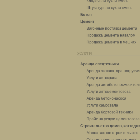
Кладочная сухая смесь
Штукатурная сухая смесь
Бетон
Цемент
Вагонные поставки цемента
Продажа цемента навалом
Продажа цемента в мешках
УСЛУГИ
Аренда спецтехники
Аренда экскаватора-погрузчи
Услуги автокрана
Аренда автобетоносмесител
Услуги автоцементовоза
Аренда бетононасоса
Услуги самосвала
Аренда бортовой техники
Прайс на услуги цементовоза
Строительство домов, коттедж
Малоэтажное строительство
Оформление документации