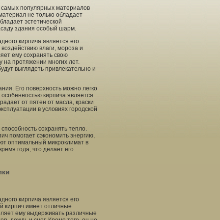
з самых популярных материалов
материал не только обладает
обладает эстетической
саду здания особый шарм.
дного кирпича является его
 воздействию влаги, мороза и
ляет ему сохранять свою
 на протяжении многих лет.
будут выглядеть привлекательно и
ания. Его поверхность можно легко
й особенностью кирпича является
радает от пятен от масла, краски
эксплуатации в условиях городской
 способность сохранять тепло.
ич помогает сэкономить энергию,
ют оптимальный микроклимат в
ремя года, что делает его
лки
дного кирпича является его
ый кирпич имеет отличные
воляет ему выдерживать различные