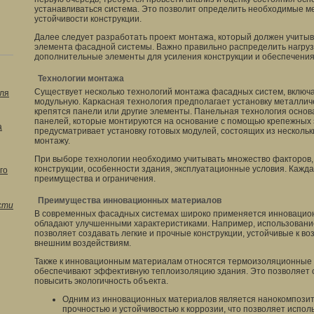
устанавливаться система. Это позволит определить необходимые м
устойчивости конструкции.
Далее следует разработать проект монтажа, который должен учитыв
элемента фасадной системы. Важно правильно распределить нагру
дополнительные элементы для усиления конструкции и обеспечения
Технологии монтажа
Существует несколько технологий монтажа фасадных систем, включа
ля
модульную. Каркасная технология предполагает установку металличе
крепятся панели или другие элементы. Панельная технология основ
панелей, которые монтируются на основание с помощью крепежных 
а
предусматривает установку готовых модулей, состоящих из нескольки
монтажу.
При выборе технологии необходимо учитывать множество факторов, 
конструкции, особенности здания, эксплуатационные условия. Кажда
го
преимущества и ограничения.
Преимущества инновационных материалов
сти
В современных фасадных системах широко применяется инновацио
обладают улучшенными характеристиками. Например, использовани
позволяет создавать легкие и прочные конструкции, устойчивые к 
внешним воздействиям.
Также к инновационным материалам относятся термоизоляционные
обеспечивают эффективную теплоизоляцию здания. Это позволяет 
повысить экологичность объекта.
Одним из инновационных материалов является нанокомпозит
прочностью и устойчивостью к коррозии, что позволяет испол