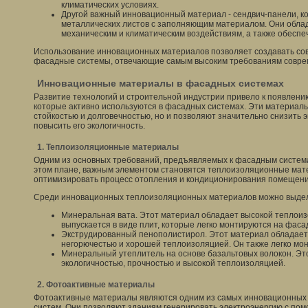
климатических условиях.
Другой важный инновационный материал - сендвич-панели, ко
металлических листов с заполняющим материалом. Они облад
механическим и климатическим воздействиям, а также обесп
Использование инновационных материалов позволяет создавать с
фасадные системы, отвечающие самым высоким требованиям соврем
Инновационные материалы в фасадных системах
Развитие технологий и строительной индустрии привело к появлен
которые активно используются в фасадных системах. Эти материалы
стойкостью и долговечностью, но и позволяют значительно снизить 
повысить его экологичность.
1. Теплоизоляционные материалы
Одним из основных требований, предъявляемых к фасадным система
этом плане, важным элементом становятся теплоизоляционные мат
оптимизировать процесс отопления и кондиционирования помещени
Среди инновационных теплоизоляционных материалов можно выде
Минеральная вата. Этот материал обладает высокой теплоиз
выпускается в виде плит, которые легко монтируются на фаса
Экструдированный пенополистирол. Этот материал обладает в
негорючестью и хорошей теплоизоляцией. Он также легко мон
Минеральный утеплитель на основе базальтовых волокон. Эт
экологичностью, прочностью и высокой теплоизоляцией.
2. Фотоактивные материалы
Фотоактивные материалы являются одним из самых инновационных
систем. Они позволяют зданиям генерировать электроэнергию с пом