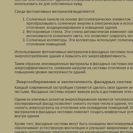
использовать ее для собственных нужд.
Среди фотоактивных материалов выделяются:
Солнечные панели на основе фотоэлектрических элементов.
преобразовывать солнечную энергию в электрическую и испол
отопления, кондиционирования и освещения здания.
Фотохромные стекла. Эти стекла автоматически изменяют сво
интенсивности солнечного света, что позволяет сократить з
Солнечные коллекторы. Эти коллекторы используют солнечну
отопления помещений.
Использование фотоактивных материалов в фасадных системах поз
энергопотребление здания и повысить его энергоэффективность.
Таким образом, инновационные материалы в фасадных системах иг
энергоэффективности, снижении нагрузки на системы отопления и к
повышении уровня экологичности зданий.
Энергосбережение и экологичность фасадных систем
Каждый современный застройщик стремится сделать свои здания эн
чистыми. Фасадные системы играют важную роль в достижении этих 
Одним из ключевых аспектов энергосбережения является теплоизо
изолированный фасад позволяет снизить потери тепла в здании, что
снизить энергозатраты на отопление или охлаждение помещений. 
материалов в фасадных системах помогает создать комфортные усл
внутри здания.
Кроме того, фасадные системы могут быть оснащены вентилируемы
обеспечивают естественную вентиляцию и улучшают микроклимат вн
снизить потребление электроэнергии на кондиционирование воздуха