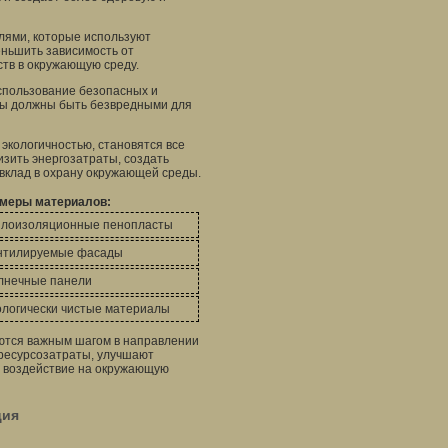
лями, которые используют
еньшить зависимость от
тв в окружающую среду.
спользование безопасных и
лы должны быть безвредными для
кологичностью, становятся все
зить энергозатраты, создать
 вклад в охрану окружающей среды.
меры материалов:
плоизоляционные пенопласты
нтилируемые фасады
лнечные панели
ологически чистые материалы
ются важным шагом в направлении
 ресурсозатраты, улучшают
е воздействие на окружающую
ция