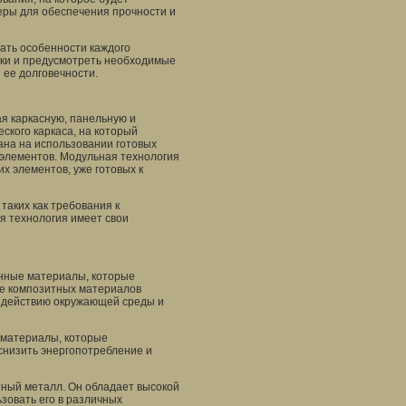
еры для обеспечения прочности и
ать особенности каждого
зки и предусмотреть необходимые
 ее долговечности.
я каркасную, панельную и
ского каркаса, на который
ана на использовании готовых
элементов. Модульная технология
х элементов, уже готовых к
таких как требования к
я технология имеет свои
нные материалы, которые
е композитных материалов
воздействию окружающей среды и
 материалы, которые
снизить энергопотребление и
ный металл. Он обладает высокой
ьзовать его в различных