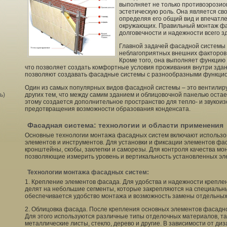
выполняет не только противоэрозио
эстетическую роль. Она является с
определяя его общий вид и впечатл
окружающих. Правильный монтаж фа
долговечности и надежности всего з
Главной задачей фасадной системы 
неблагоприятных внешних факторов, т
Кроме того, она выполняет функцию
что позволяет создать комфортные условия проживания внутри зда
позволяют создавать фасадные системы с разнообразными функци
Один из самых популярных видов фасадной системы – это вентилир
ь)
других тем, что между самим зданием и облицовочной панелью оста
этому создается дополнительное пространство для тепло- и звукоизо
предотвращения возможности образования конденсата.
Фасадная система: технологии и области применения
Основные технологии монтажа фасадных систем включают использ
элементов и инструментов. Для установки и фиксации элементов ф
кронштейны, скобы, заклепки и саморезы. Для контроля качества м
позволяющие измерить уровень и вертикальность установленных эл
Технологии монтажа фасадных систем:
1. Крепление элементов фасада. Для удобства и надежности крепле
делят на небольшие сегменты, которые закрепляются на специальн
обеспечивается удобство монтажа и возможность замены отдельных
2. Облицовка фасада. После крепления основных элементов фасадно
Для этого используются различные типы отделочных материалов, так
металлические листы, стекло, дерево и другие. В зависимости от ди