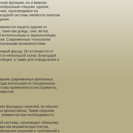
нную функцию, но и важную
воеобразным «лицом» здания,
ение, производимое на
садной системы является залогом
дания.
является защита здания от
аких как дождь, снег, ветер.
 теплоизоляции и звукоизоляции,
ния. Современные технологии
ональными возможностями.
уемый фасад. Он отличается от
ется небольшой зазор. Благодаря
ляции, а также для отвода влаги и
ование современных крепежных
асада используются специальные
онтажа применяются инструменты,
ементов.
ния фасадных панелей, их обычно
ых кронштейнах. Таким образом,
 элементов при необходимости.
й системы, производят облицовку.
их как керамическая плитка,
зайнерских решений и требований к