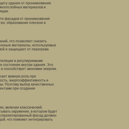
щиту здания от проникновения
 многослойных материалов и
укции.
те фасадов от проникновения
тен, образование плесени и
ний, что позволяет снизить
ионные материалы, используемые
мой и защищают от перегрева
нтиляции и регулируемыми
е состояние внутри здания. Это
 способствует экономии энергии.
рает важную роль при
ость, энергоэффективность и
бы. Поэтому выбор качественных
ентами при создании
х, включая классический,
ывать окружение, в котором будет
о спроектированный фасад должен
ой, что поможет интегрировать
.