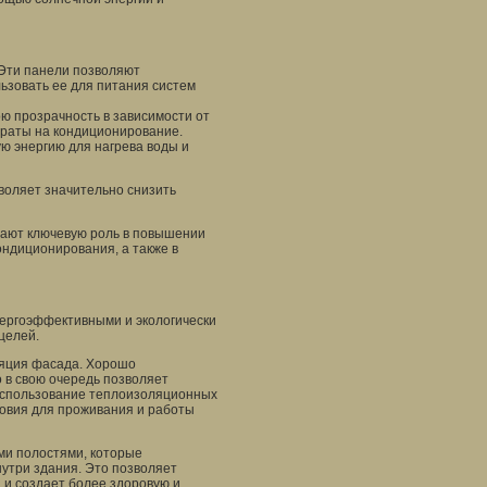
 Эти панели позволяют
ьзовать ее для питания систем
ю прозрачность в зависимости от
атраты на кондиционирование.
ю энергию для нагрева воды и
воляет значительно снизить
рают ключевую роль в повышении
ондиционирования, а также в
ергоэффективными и экологически
целей.
ляция фасада. Хорошо
 в свою очередь позволяет
Использование теплоизоляционных
овия для проживания и работы
ми полостями, которые
утри здания. Это позволяет
 и создает более здоровую и