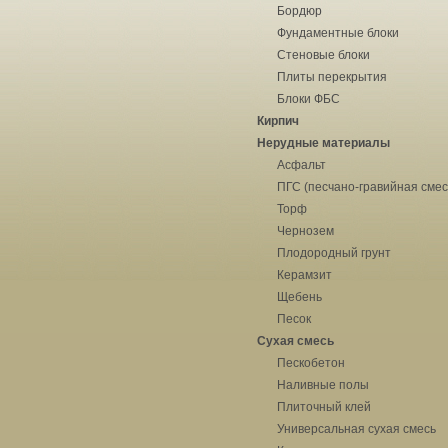
Бордюр
Фундаментные блоки
Стеновые блоки
Плиты перекрытия
Блоки ФБС
Кирпич
Нерудные материалы
Асфальт
ПГС (песчано-гравийная смес
Торф
Чернозем
Плодородный грунт
Керамзит
Щебень
Песок
Сухая смесь
Пескобетон
Наливные полы
Плиточный клей
Универсальная сухая смесь