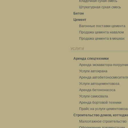
Кладочная сухая смесь
Штукатурная сухая смесь
Бетон
Цемент
Вагонные поставки цемента
Продажа цемента навалом
Продажа цемента в мешках
УСЛУГИ
Аренда спецтехники
Аренда экскаватора-погрузчи
Услуги автокрана
Аренда автобетоносмесител
Услуги автоцементовоза
Аренда бетононасоса
Услуги самосвала
Аренда бортовой техники
Прайс на услуги цементовоза
Строительство домов, коттедж
Малоэтажное строительство
Оформление документации