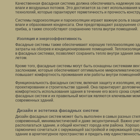
Качественная фасадная система должна обеспечивать надежную за
влаги и воздушных потоков. Это достигается за счет использования
технологий, которые гарантируют герметичность и прочность констр
Системы гидроизоляции и пароизоляции играют важную роль в защи
влаги и образования конденсата. Они предотвращают разрушение с
грибка, а также способствуют сохранению тепла внутри помещений.
Изоляция и энергоэффективность
Фасадные системы также обеспечивают хорошую теплоизоляцию зда
затраты на обогрев и кондиционирование помещений. Теплоизоляц
в фасадных системах, позволяют сохранить тепло внутри здания зи
летом.
Кроме того, фасадные системы могут быть оснащены системами ве
заслонками, которые обеспечивают оптимальное микроклиматическо
повышает комфортность проживания или работы внутри помещений и
Функциональность фасадных систем, включая защиту и изоляцию, иг
проектировании и строительстве зданий. Она гарантирует долговечн
комфортность использования здания в течение его всего срока служ
фасадных систем и их правильный монтаж являются ключевыми мом
современных зданий.
Дизайн и эстетика фасадных систем
Дизайн фасадных систем может быть выполнен в самых разных стиля
современный, минималистический и даже эксцентричный. Важно учит
располагаться здание, и общий контекст города или района. Хорош
гармонично сочетаться с окружающей застройкой и окружающей сред
здание в архитектурное пространство и придать ему единственность