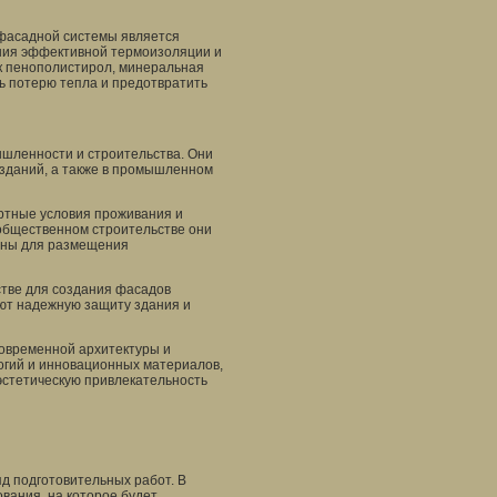
 фасадной системы является
ения эффективной термоизоляции и
к пенополистирол, минеральная
ь потерю тепла и предотвратить
шленности и строительства. Они
зданий, а также в промышленном
ртные условия проживания и
 общественном строительстве они
ваны для размещения
тве для создания фасадов
ают надежную защиту здания и
овременной архитектуры и
огий и инновационных материалов,
эстетическую привлекательность
и
д подготовительных работ. В
ования, на которое будет