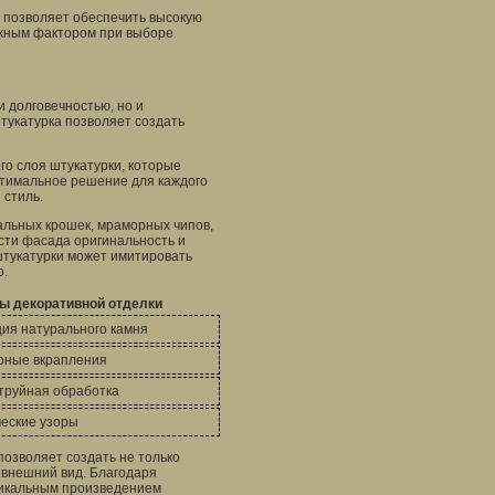
в позволяет обеспечить высокую
ажным фактором при выборе
и долговечностью, но и
штукатурка позволяет создать
го слоя штукатурки, которые
оптимальное решение для каждого
 стиль.
альных крошек, мраморных чипов,
сти фасада оригинальность и
штукатурки может имитировать
о.
ы декоративной отделки
ия натурального камня
ные вкрапления
труйная обработка
еские узоры
позволяет создать не только
 внешний вид. Благодаря
никальным произведением