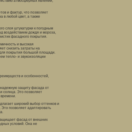
ействию атмосферных явлений,
тов и фактур, что позволяет
 в любой цвет, а также
го слоя штукатурки к погодным
од воздействием дождя и мороза,
ристик фасадного покрытия.
мичность и высокая
яет снизить затраты на
а для покрытия большой площади.
ием тепло- и звукоизоляции
преимуществ и особенностей,
ет надежную защиту фасада от
и солнца. Это позволяет
 времени.
едлагает широкий выбор оттенков и
. Это позволяет адаптировать
а.
о защищает фасад от внешних
одных условий. Она не