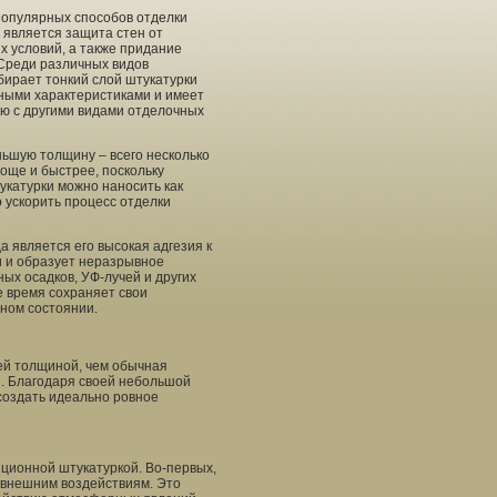
популярных способов отделки
 является защита стен от
 условий, а также придание
 Среди различных видов
бирает тонкий слой штукатурки
ными характеристиками и имеет
ю с другими видами отделочных
ньшую толщину – всего несколько
още и быстрее, поскольку
укатурки можно наносить как
о ускорить процесс отделки
 является его высокая адгезия к
и и образует неразрывное
ых осадков, УФ-лучей и других
е время сохраняет свои
ьном состоянии.
ей толщиной, чем обычная
и. Благодаря своей небольшой
создать идеально ровное
ционной штукатуркой. Во-первых,
 внешним воздействиям. Это