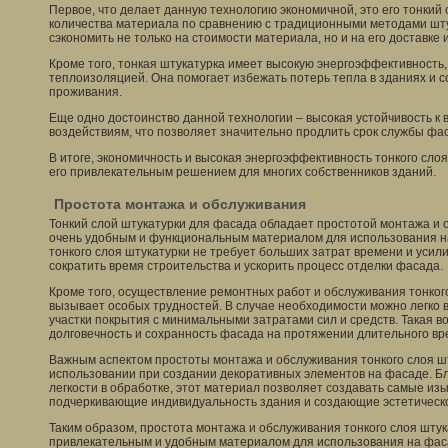
Первое, что делает данную технологию экономичной, это его тонкий
количества материала по сравнению с традиционными методами шту
сэкономить не только на стоимости материала, но и на его доставке 
Кроме того, тонкая штукатурка имеет высокую энергоэффективность,
теплоизоляцией. Она помогает избежать потерь тепла в зданиях и 
проживания.
Еще одно достоинство данной технологии – высокая устойчивость 
воздействиям, что позволяет значительно продлить срок службы фа
В итоге, экономичность и высокая энергоэффективность тонкого сло
его привлекательным решением для многих собственников зданий.
Простота монтажа и обслуживания
Тонкий слой штукатурки для фасада обладает простотой монтажа и о
очень удобным и функциональным материалом для использования на
тонкого слоя штукатурки не требует больших затрат времени и усил
сократить время строительства и ускорить процесс отделки фасада.
Кроме того, осуществление ремонтных работ и обслуживания тонкого
вызывает особых трудностей. В случае необходимости можно легко
участки покрытия с минимальными затратами сил и средств. Такая 
долговечность и сохранность фасада на протяжении длительного вр
Важным аспектом простоты монтажа и обслуживания тонкого слоя шт
использовании при создании декоративных элементов на фасаде. Бл
легкости в обработке, этот материал позволяет создавать самые и
подчеркивающие индивидуальность здания и создающие эстетическ
Таким образом, простота монтажа и обслуживания тонкого слоя штук
привлекательным и удобным материалом для использования на фас