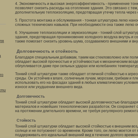
4. Экономичность и высокая энергоэффективность - применение тон
позволяет снизить расходы на отопление здания. Это связано с тем
дополнительную теплоизоляцию, предотвращая утечку тепла через 
5. Простота монтажа и обслуживания - тонкая штукатурка легко нано
сложных технических навыков. При необходимости она также легко 
6. Улучшение теплоизоляции и звукоизоляции - тонкий слой штукат
здания, предотвращая проникновение холодного воздуха внутрь и с
ля
также помогает снизить уровень шума, создаваемого внешними и вн
Долговечность и стойкость
а
Благодаря специальным добавкам, таким как стекловолокно или пол
обладает высокой прочностью и устойчивостью к механическим возде
облупливается даже при сильных ударах или колебаниях температу
Тонкий слой штукатурки также обладает отличной стойкостью к агр
го
среды. Он устойчив к влаге, солнечным лучам, морозам, грибкам и п
использовать его на фасадах зданий в любых климатических условиях
износе или ухудшении внешнего вида.
сти
Долговечность
Тонкий слой штукатурки обладает высокой долговечностью благодар
материалов и новейших технологических разработок. Он сохраняет с
на протяжении длительного времени, не требуя регулярного ремонт
Стойкость
Тонкий слой штукатурки обладает высокой стойкостью к внешним воз
солнце и не потускнеет со временем. Кроме того, он легко моется от
поддерживать его идеальный внешний вид в течение долгого времен