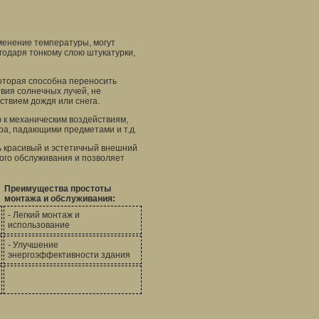
зменение температуры, могут
годаря тонкому слою штукатурки,
которая способна переносить
вия солнечных лучей, не
йствием дождя или снега.
ю к механическим воздействиям,
ра, падающими предметами и т.д.
ь красивый и эстетичный внешний
ного обслуживания и позволяет
Преимущества простоты
монтажа и обслуживания:
- Легкий монтаж и
использование
- Улучшение
энергоэффективности здания