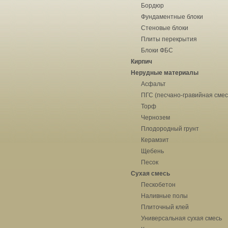
Бордюр
Фундаментные блоки
Стеновые блоки
Плиты перекрытия
Блоки ФБС
Кирпич
Нерудные материалы
Асфальт
ПГС (песчано-гравийная смес
Торф
Чернозем
Плодородный грунт
Керамзит
Щебень
Песок
Сухая смесь
Пескобетон
Наливные полы
Плиточный клей
Универсальная сухая смесь