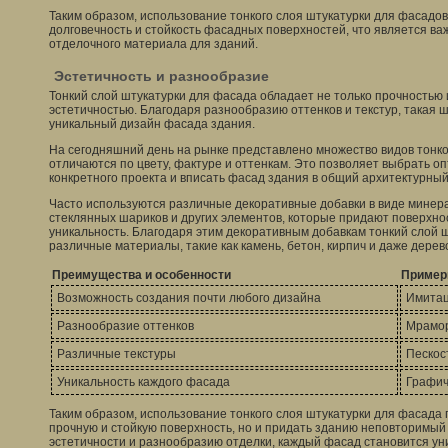
Таким образом, использование тонкого слоя штукатурки для фасадо
долговечность и стойкость фасадных поверхностей, что является в
отделочного материала для зданий.
Эстетичность и разнообразие
Тонкий слой штукатурки для фасада обладает не только прочностью 
эстетичностью. Благодаря разнообразию оттенков и текстур, такая 
уникальный дизайн фасада здания.
На сегодняшний день на рынке представлено множество видов тонко
отличаются по цвету, фактуре и оттенкам. Это позволяет выбрать 
конкретного проекта и вписать фасад здания в общий архитектурный
Часто используются различные декоративные добавки в виде минер
стеклянных шариков и других элементов, которые придают поверхно
уникальность. Благодаря этим декоративным добавкам тонкий слой 
различные материалы, такие как камень, бетон, кирпич и даже дерев
Преимущества и особенности
Пример
Возможность создания почти любого дизайна
Имитац
Разнообразие оттенков
Мрамор
Различные текстуры
Пескос
Уникальность каждого фасада
Графич
Таким образом, использование тонкого слоя штукатурки для фасада 
прочную и стойкую поверхность, но и придать зданию неповторимый
эстетичности и разнообразию отделки, каждый фасад становится у