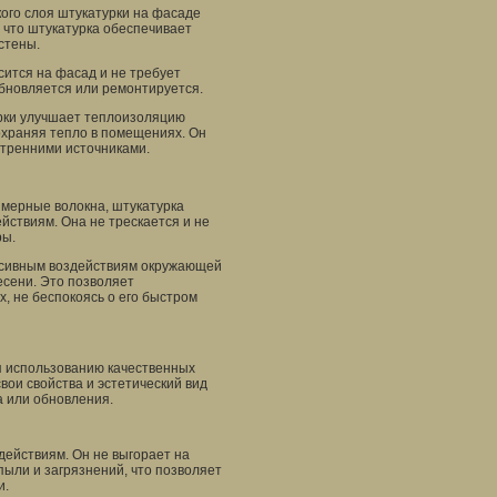
кого слоя штукатурки на фасаде
, что штукатурка обеспечивает
стены.
сится на фасад и не требует
обновляется или ремонтируется.
урки улучшает теплоизоляцию
охраняя тепло в помещениях. Он
утренними источниками.
имерные волокна, штукатурка
йствиям. Она не трескается и не
ры.
ессивным воздействиям окружающей
лесени. Это позволяет
, не беспокоясь о его быстром
я использованию качественных
вои свойства и эстетический вид
а или обновления.
действиям. Он не выгорает на
 пыли и загрязнений, что позволяет
и.