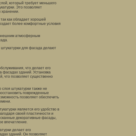
 слой, который требует меньшего
катурки. Это позволяет
и хранении.
 так как обладает хорошей
создает более комфортные условия
к внешним атмосферным
сада.
я штукатурки для фасада делают
бслуживания, что делает его
 фасадах зданий. Установка
ий, что позволяет существенно
 слоя штукатурки также не
 восстановить поврежденные
возможность позволяет обеспечить
емени.
укатурки является его удобство в
агодаря своей пластичности и
зысканные декоративные фасады,
ое впечатление.
атурки делает его
адах зданий. Он позволяет