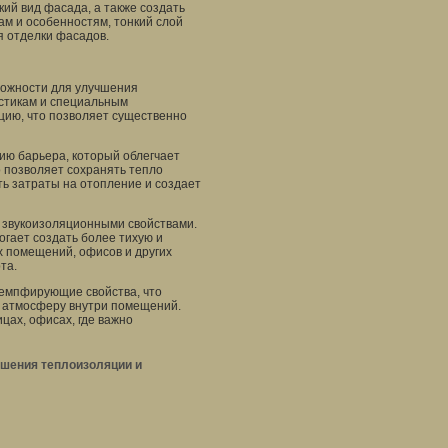
кий вид фасада, а также создать
м и особенностям, тонкий слой
я отделки фасадов.
можности для улучшения
истикам и специальным
цию, что позволяет существенно
ию барьера, который облегчает
 позволяет сохранять тепло
ть затраты на отопление и создает
и звукоизоляционными свойствами.
огает создать более тихую и
х помещений, офисов и других
та.
демпфирующие свойства, что
ю атмосферу внутри помещений.
цах, офисах, где важно
чшения теплоизоляции и