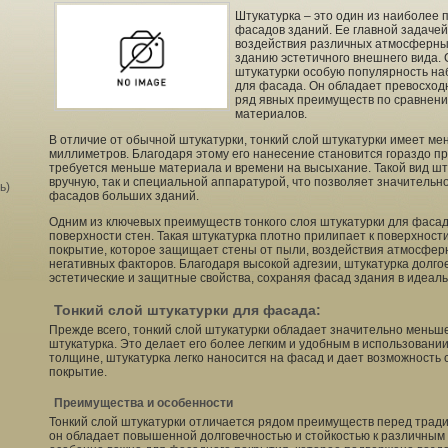
Штукатурка – это один из наиболее 
фасадов зданий. Ее главной задачей
воздействия различных атмосферных
зданию эстетичного внешнего вида.
штукатурки особую популярность на
для фасада. Он обладает превосход
ряд явных преимуществ по сравнени
материалов.
В отличие от обычной штукатурки, тонкий слой штукатурки имеет ме
миллиметров. Благодаря этому его нанесение становится гораздо пр
требуется меньше материала и времени на высыхание. Такой вид шт
вручную, так и специальной аппаратурой, что позволяет значительн
ь)
фасадов больших зданий.
Одним из ключевых преимуществ тонкого слоя штукатурки для фасада
поверхности стен. Такая штукатурка плотно прилипает к поверхност
покрытие, которое защищает стены от пыли, воздействия атмосферн
негативных факторов. Благодаря высокой адгезии, штукатурка долго
эстетические и защитные свойства, сохраняя фасад здания в идеал
Тонкий слой штукатурки для фасада:
Прежде всего, тонкий слой штукатурки обладает значительно меньш
штукатурка. Это делает его более легким и удобным в использовани
толщине, штукатурка легко наносится на фасад и дает возможность 
покрытие.
Преимущества и особенности
Тонкий слой штукатурки отличается рядом преимуществ перед тради
он обладает повышенной долговечностью и стойкостью к различным