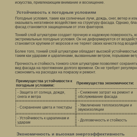
искусства, привлекающим внимание и восхищение.
Устойчивость к погодным условиям
Погодные условия, такие как солнечные лучи, дождь, снег, ветер и и
оказывать негативное воздействие на структуру фасада. Однако, бла
фасад становится защищенным от этих факторов.
Тонкий слой штукатурки создает прочную и надежную поверхность, 
экстремальные погодные условия. Он не деформируется от воздейст
становится хрупким от морозов и не теряет своих качеств под возде
Более того, тонкий слой штукатурки обладает высокой устойчивость
таким как ударами и царапинами, вызванными ветром, порывами вет
Прочность и стойкость тонкого слоя штукатурки позволяют сохранят
вид фасада на протяжении долгого времени. Он не требует регуляр
сэкономить на расходах на покраску и ремонт.
Преимущества устойчивости к
Преимущества экономичности:
погодным условиям:
- Защита от солнца, дождя,
- Снижение затрат на ремонт и
снега и ветра
обслуживание фасада
- Увеличение теплоизоляции и
- Сохранение цвета и текстуры
звукоизоляции
- Устойчивость к царапинам и
- Долговечность и стойкость
ударам
Экономичность и высокая энергоэффективность