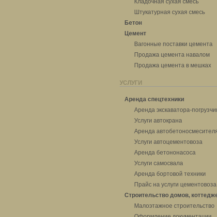
Кладочная сухая смесь
Штукатурная сухая смесь
Бетон
Цемент
Вагонные поставки цемента
Продажа цемента навалом
Продажа цемента в мешках
УСЛУГИ
Аренда спецтехники
Аренда экскаватора-погрузчи
Услуги автокрана
Аренда автобетоносмесител
Услуги автоцементовоза
Аренда бетононасоса
Услуги самосвала
Аренда бортовой техники
Прайс на услуги цементовоза
Строительство домов, коттедж
Малоэтажное строительство
Оформление документации