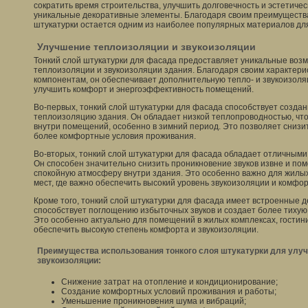
сократить время строительства, улучшить долговечность и эстетичес
уникальные декоративные элементы. Благодаря своим преимущества
штукатурки остается одним из наиболее популярных материалов дл
Улучшение теплоизоляции и звукоизоляции
Тонкий слой штукатурки для фасада предоставляет уникальные воз
теплоизоляции и звукоизоляции здания. Благодаря своим характер
компонентам, он обеспечивает дополнительную тепло- и звукоизоля
улучшить комфорт и энергоэффективность помещений.
Во-первых, тонкий слой штукатурки для фасада способствует создан
теплоизоляцию здания. Он обладает низкой теплопроводностью, что
внутри помещений, особенно в зимний период. Это позволяет снизи
более комфортные условия проживания.
Во-вторых, тонкий слой штукатурки для фасада обладает отличным
Он способен значительно снизить проникновение звуков извне и пом
спокойную атмосферу внутри здания. Это особенно важно для жилы
мест, где важно обеспечить высокий уровень звукоизоляции и комфор
Кроме того, тонкий слой штукатурки для фасада имеет встроенные 
способствует поглощению избыточных звуков и создает более тиху
Это особенно актуально для помещений в жилых комплексах, гостини
обеспечить высокую степень комфорта и звукоизоляции.
Преимущества использования тонкого слоя штукатурки для улу
звукоизоляции:
Снижение затрат на отопление и кондиционирование;
Создание комфортных условий проживания и работы;
Уменьшение проникновения шума и вибраций;