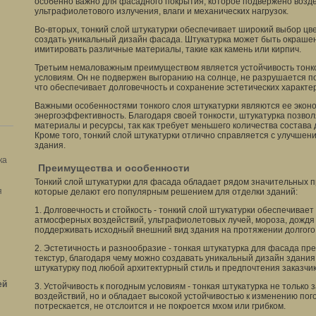
особенно важно для фасадного покрытия, которое подвержено возд
ультрафиолетового излучения, влаги и механических нагрузок.
Во-вторых, тонкий слой штукатурки обеспечивает широкий выбор цве
создать уникальный дизайн фасада. Штукатурка может быть окрашена
имитировать различные материалы, такие как камень или кирпич.
Третьим немаловажным преимуществом является устойчивость тонко
условиям. Он не подвержен выгоранию на солнце, не разрушается п
что обеспечивает долговечность и сохранение эстетических характе
Важными особенностями тонкого слоя штукатурки являются ее эконо
энергоэффективность. Благодаря своей тонкости, штукатурка позвол
материалы и ресурсы, так как требует меньшего количества состав
Кроме того, тонкий слой штукатурки отлично справляется с улучшен
здания.
ка
Преимущества и особенности
Тонкий слой штукатурки для фасада обладает рядом значительных 
я
которые делают его популярным решением для отделки зданий:
1. Долговечность и стойкость - тонкий слой штукатурки обеспечива
атмосферных воздействий, ультрафиолетовых лучей, мороза, дождя 
поддерживать исходный внешний вид здания на протяжении долгого
2. Эстетичность и разнообразие - тонкая штукатурка для фасада пр
текстур, благодаря чему можно создавать уникальный дизайн здания
штукатурку под любой архитектурный стиль и предпочтения заказчик
ей
3. Устойчивость к погодным условиям - тонкая штукатурка не тольк
воздействий, но и обладает высокой устойчивостью к изменению пог
потрескается, не отслоится и не покроется мхом или грибком.