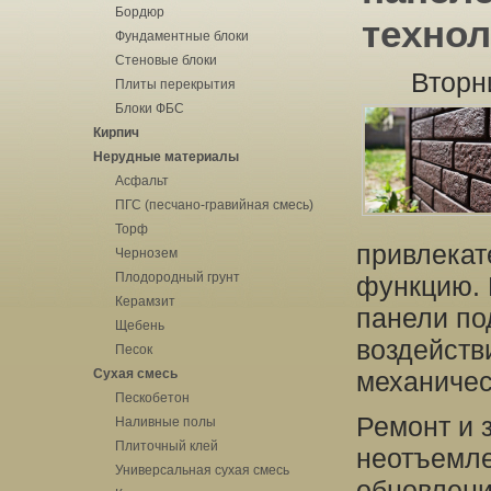
Бордюр
техно
Фундаментные блоки
Стеновые блоки
Вторн
Плиты перекрытия
Блоки ФБС
Кирпич
Нерудные материалы
Асфальт
ПГС (песчано-гравийная смесь)
Торф
привлекат
Чернозем
Плодородный грунт
функцию. 
Керамзит
панели по
Щебень
воздейств
Песок
Сухая смесь
механичес
Пескобетон
Ремонт и 
Наливные полы
Плиточный клей
неотъемле
Универсальная сухая смесь
обновлени