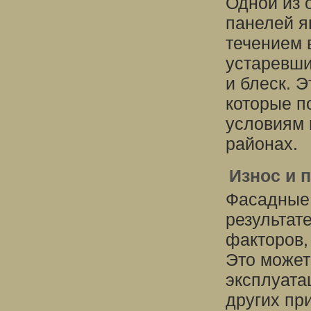
Одной из 
панелей я
течением 
устаревши
и блеск. 
которые п
условиям 
районах.
Износ и 
Фасадные 
результат
факторов,
Это может
эксплуата
других пр