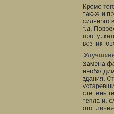
Кроме тог
также и п
сильного 
т.д. Повр
пропускать
возникнов
Улучшени
Замена фа
необходим
здания. С
устаревши
степень т
тепла и, 
отопление