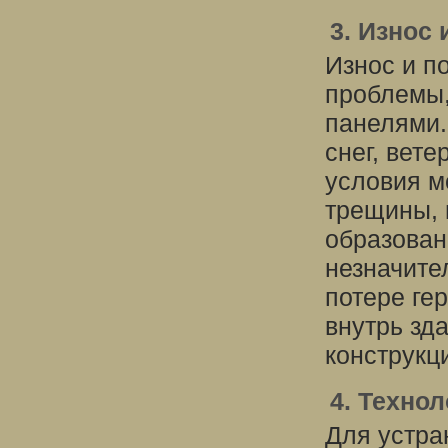
3. Износ
Износ и п
проблемы,
панелями.
снег, вет
условия м
трещины, 
образован
незначите
потере ге
внутрь зда
конструкц
4. Техно
Для устра