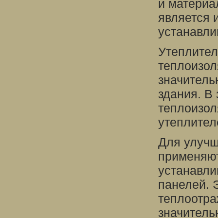
и материа
является 
устанавли
Утеплител
теплоизол
значитель
здания. В
теплоизол
утеплител
Для улучш
применяют
устанавли
панелей. 
теплоотр
значитель