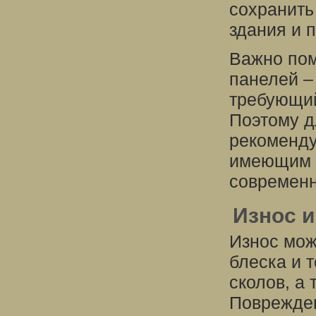
сохранить
здания и 
Важно пом
панелей –
требующий
Поэтому д
рекоменду
имеющим о
современн
Износ 
Износ мож
блеска и 
сколов, а
Поврежден