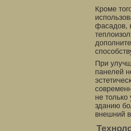
Кроме тог
использов
фасадов, 
теплоизол
дополните
способств
При улуч
панелей н
эстетичес
современн
не только
зданию бо
внешний в
Технол