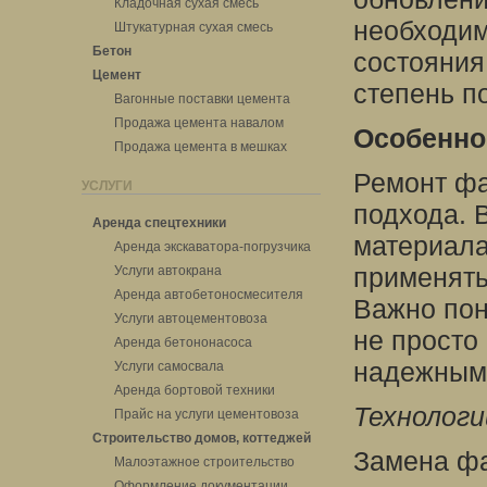
Кладочная сухая смесь
необходим
Штукатурная сухая смесь
Бетон
состояния
Цемент
степень п
Вагонные поставки цемента
Продажа цемента навалом
Особенно
Продажа цемента в мешках
Ремонт фа
УСЛУГИ
подхода. 
Аренда спецтехники
материала
Аренда экскаватора-погрузчика
применять
Услуги автокрана
Аренда автобетоносмесителя
Важно пон
Услуги автоцементовоза
не просто
Аренда бетононасоса
надежным 
Услуги самосвала
Аренда бортовой техники
Технологи
Прайс на услуги цементовоза
Строительство домов, коттеджей
Замена фа
Малоэтажное строительство
Оформление документации