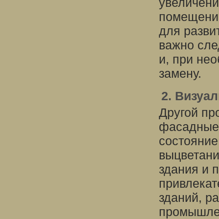
увеличени
помещений
для разви
важно сле
и, при не
замену.
2. Визуа
Другой пр
фасадные 
состояние
выцветани
здания и 
привлекат
зданий, р
промышле