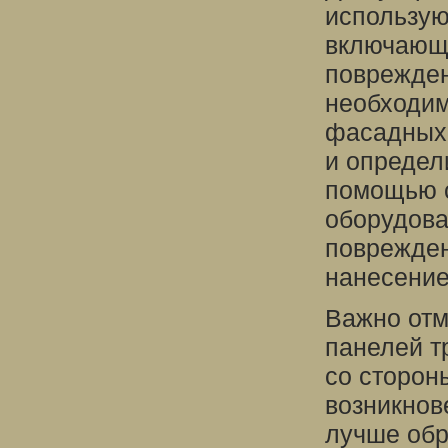
использую
включающи
поврежден
необходим
фасадных 
и определ
помощью с
оборудова
поврежден
нанесение 
Важно отм
панелей т
со сторон
возникнов
лучше обр