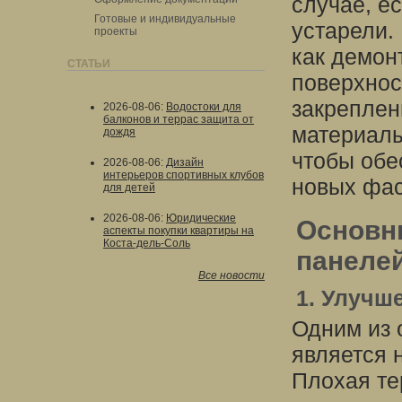
случае, е
Готовые и индивидуальные
устарели.
проекты
как демон
СТАТЬИ
поверхнос
закреплен
2026-08-06
:
Водостоки для
балконов и террас защита от
материалы
дождя
чтобы обе
2026-08-06
:
Дизайн
интерьеров спортивных клубов
новых фас
для детей
2026-08-06
:
Юридические
Основн
аспекты покупки квартиры на
Коста-дель-Соль
панеле
Все новости
1. Улучш
Одним из 
является 
Плохая те