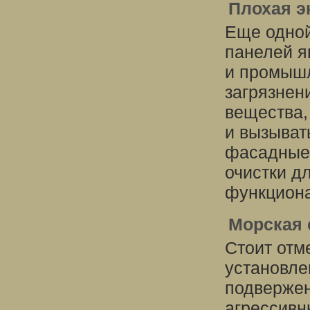
Плохая 
Еще одно
панелей я
и промыш
загрязнени
вещества,
и вызыват
фасадные 
очистки д
функциона
Морская 
Стоит отм
установле
подверже
агрессивн