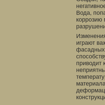
негативно
Вода, поп
коррозию 
разрушени
Изменения
играют ва
фасадных
способств
приводит 
неприятны
температу
материала
деформац
конструкц