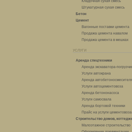
Кладочная сухая смесь
Штукатурная сухая смесь
Бетон
Цемент
Вагонные поставки цемента
Продажа цемента навалом
Продажа цемента в мешках
УСЛУГИ
Аренда спецтехники
Аренда экскаватора-погрузчи
Услуги автокрана
Аренда автобетоносмесител
Услуги автоцементовоза
Аренда бетононасоса
Услуги самосвала
Аренда бортовой техники
Прайс на услуги цементовоза
Строительство домов, коттедж
Малоэтажное строительство
Оформление документации