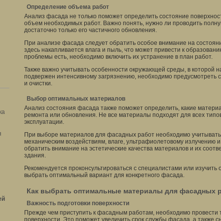
Определение объема работ
Анализ фасада не только поможет определить состояние поверхност
объем необходимых работ. Важно понять, нужно ли проводить полн
достаточно только его частичного обновления.
При анализе фасада следует обратить особое внимание на состояние
здесь накапливается влага и пыль, что может привести к образованию
проблемы есть, необходимо включить их устранение в план работ.
Также важно учитывать особенности окружающей среды, в которой н
подвержен интенсивному загрязнению, необходимо предусмотреть 
и очистки.
Выбор оптимальных материалов
Анализ состояния фасада также поможет определить, какие материа
ка
ремонта или обновления. Не все материалы подходят для всех типо
эксплуатации.
я
При выборе материалов для фасадных работ необходимо учитывать и
механическим воздействиям, влаге, ультрафиолетовому излучению и
обратить внимание на эстетические качества материалов и их соот
здания.
Рекомендуется проконсультироваться с специалистами или изучить 
выбрать оптимальный вариант для конкретного фасада.
Как выбрать оптимальные материалы для фасадных 
ей
Важность подготовки поверхности
Прежде чем приступить к фасадным работам, необходимо провести 
поверхности. Это поможет увеличить срок службы фасада, а также с