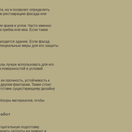
и, но и позволит определить
ую реставрацию фасада или
 краев и углов. Часто именно
 грибка или мха. Если такие
аходится здание. Если фасад
специальные меры для его защиты
лы лучше использовать для его
в поверхностей и условий
х прочность, устойчивость к
 другим факторам. Также стоит
ветствие существующему дизайну
обзоры материалов, чтобы
работ
тщательную подготовку
низить затраты на ремонт и