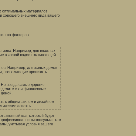
ор оптимальных материалов.
и хорошего внешнего вида вашего
колько факторов:
егиона. Например, для влажных
ие высокой водоотталкивающей
лов. Например, для жилых домов
ы, позволяющие проникать
 Не всегда самые дорогие
еделите свои финансовые
 ценой.
ть с общим стилем и дизайном
тетические аспекты.
етственный шаг, который будет
к профессиональным консультантам
алы, учитывая условия вашего