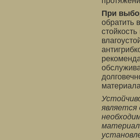
протяжени
При выбо
обратить 
стойкость
влагоусто
антигрибк
рекоменда
обслужива
долговечн
материала
Устойчив
является 
необходим
материала
установл