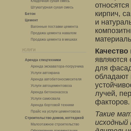
Кладочная сухая смесь
относятся
Штукатурная сухая смесь
кирпич, са
Бетон
и натурал
Цемент
Вагонные поставки цемента
композитн
Продажа цемента навалом
материал
Продажа цемента в мешках
Качество
УСЛУГИ
являются 
Аренда спецтехники
для фасад
Аренда экскаватора-погрузчика
Услуги автокрана
обладают 
Аренда автобетоносмесителя
устойчиво
Услуги автоцементовоза
лучей, пе
Аренда бетононасоса
Услуги самосвала
факторов.
Аренда бортовой техники
Прайс на услуги цементовоза
Такие ма
Строительство домов, коттеджей
исходный 
Малоэтажное строительство
длительно
Оформление документации