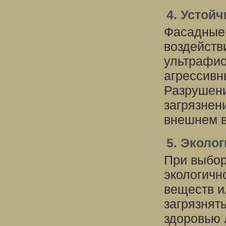
4. Устой
Фасадные 
воздейств
ультрафио
агрессивн
Разрушени
загрязнен
внешнем в
5. Эколо
При выбор
экологичн
веществ и
загрязнят
здоровью 