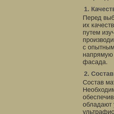
1. Качес
Перед выб
их качест
путем изу
производи
с опытным
напрямую 
фасада.
2. Соста
Состав ма
Необходим
обеспечив
обладают 
ультрафио