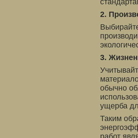
стандарта
2. Произ
Выбирайте
производи
экологиче
3. Жизне
Учитывайт
материало
обычно об
использов
ущерба д
Таким обр
энергоэфф
работ явл