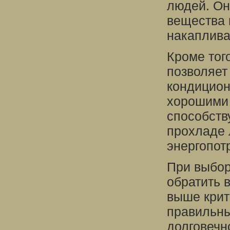
людей. Он
вещества 
накаплива
Кроме тог
позволяет
кондицион
хорошими
способств
прохладе 
энергопот
При выбо
обратить 
выше крит
правильны
долговечн