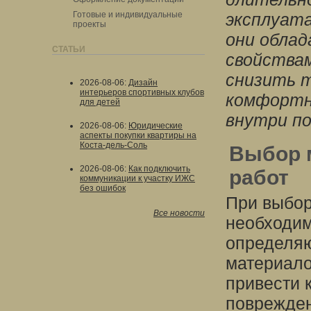
Готовые и индивидуальные
эксплуат
проекты
они обла
СТАТЬИ
свойствам
снизить т
2026-08-06
:
Дизайн
интерьеров спортивных клубов
комфортн
для детей
внутри п
2026-08-06
:
Юридические
аспекты покупки квартиры на
Коста-дель-Соль
Выбор 
2026-08-06
:
Как подключить
работ
коммуникации к участку ИЖС
без ошибок
При выбор
Все новости
необходим
определяю
материало
привести 
поврежден