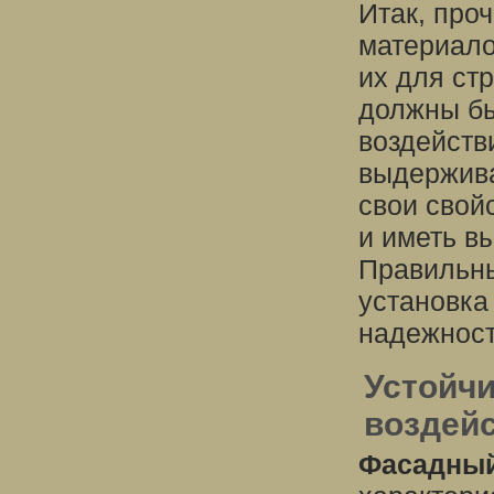
Итак, про
материало
их для ст
должны бы
воздейств
выдержива
свои свой
и иметь в
Правильны
установка
надежност
Устойч
воздей
Фасадный