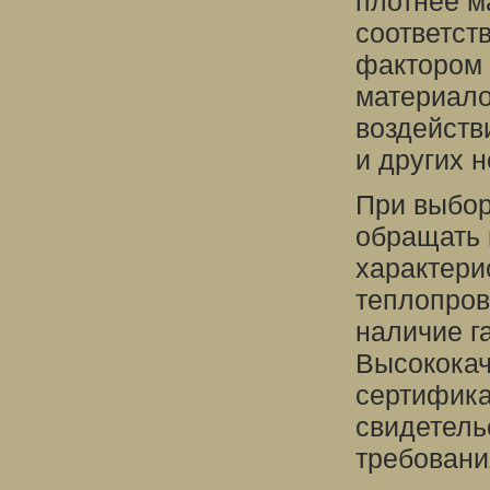
плотнее м
соответст
фактором 
материало
воздейств
и других 
При выбо
обращать 
характери
теплопров
наличие г
Высококач
сертифика
свидетель
требовани