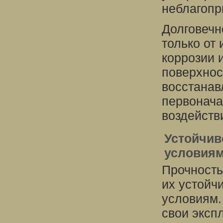
неблагопр
Долговечн
только от 
коррозии 
поверхнос
восстанав
первонача
воздейств
Устойчив
условия
Прочность
их устойч
условиям.
свои эксп