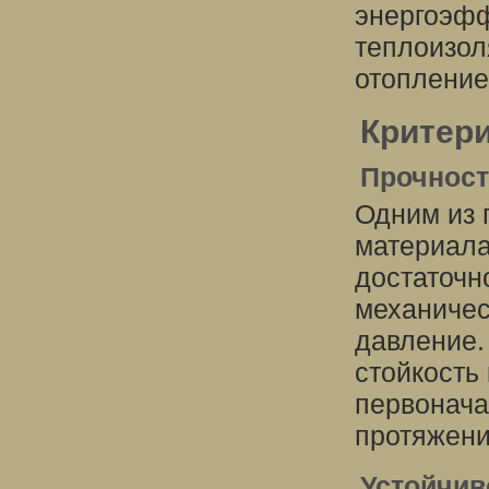
энергоэфф
теплоизол
отопление
Критери
Прочнос
Одним из 
материала
достаточн
механичес
давление.
стойкость
первонача
протяжени
Устойчив