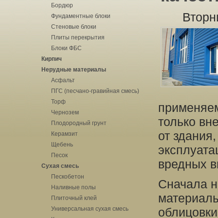
Бордюр
Вторн
Фундаментные блоки
Стеновые блоки
Плиты перекрытия
Блоки ФБС
Кирпич
Нерудные материалы
Асфальт
ПГС (песчано-гравийная смесь)
Торф
применяем
Чернозем
только вн
Плодородный грунт
от здания,
Керамзит
Щебень
эксплуата
Песок
вредных в
Сухая смесь
Пескобетон
Сначала 
Наливные полы
материалы
Плиточный клей
Универсальная сухая смесь
облицовки