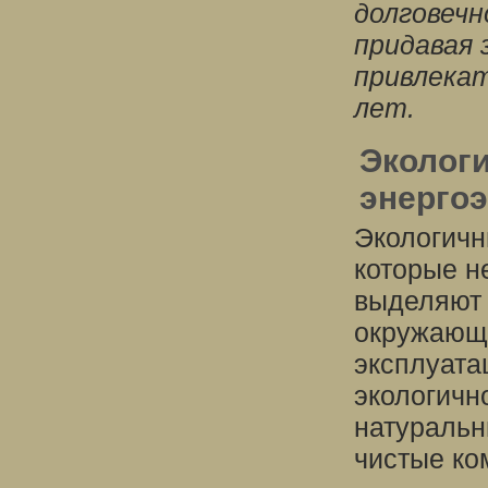
долговеч
придавая
привлекат
лет.
Экологи
энерго
Экологичн
которые н
выделяют 
окружающу
эксплуата
экологичн
натуральн
чистые ко