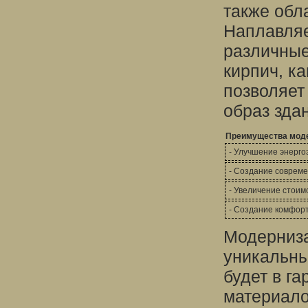
также обл
Наплавляе
различные
кирпич, к
позволяет
образ зда
Преимущества мод
- Улучшение энерг
- Создание совреме
- Увеличение стои
- Создание комфор
Модерниза
уникальны
будет в г
материало