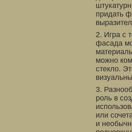
штукатурн
придать ф
выразител
2. Игра с
фасада мо
материалы
можно ком
стекло. Э
визуальны
3. Разноо
роль в со
использов
или сочет
и необычн