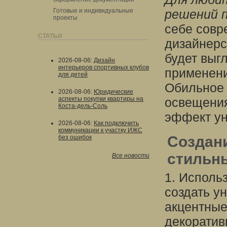
Готовые и индивидуальные
решений п
проекты
себе совр
СТАТЬИ
дизайнерс
будет выг
2026-08-06
:
Дизайн
интерьеров спортивных клубов
применени
для детей
Обильное 
2026-08-06
:
Юридические
аспекты покупки квартиры на
освещения
Коста-дель-Соль
эффект ун
2026-08-06
:
Как подключить
коммуникации к участку ИЖС
Создани
без ошибок
стильн
Все новости
1. Исполь
создать у
акцентные
декоратив