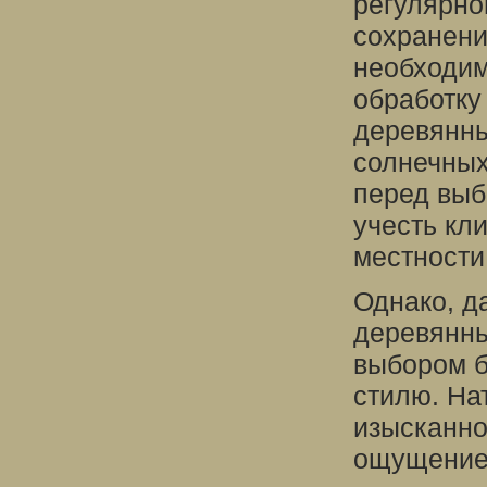
регулярно
сохранени
необходим
обработку
деревянны
солнечных
перед выб
учесть кл
местности
Однако, д
деревянны
выбором б
стилю. На
изысканно
ощущение 