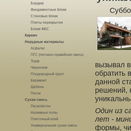
Бордюр
Суббо
Фундаментные блоки
Стеновые блоки
Плиты перекрытия
Блоки ФБС
Кирпич
Нерудные материалы
Асфальт
ПГС (песчано-гравийная смесь)
Торф
вызывал в
Чернозем
обратить 
Плодородный грунт
данной ст
Керамзит
Щебень
решений, 
Песок
уникальны
Сухая смесь
Пескобетон
Один из с
Наливные полы
лет - мин
Плиточный клей
Универсальная сухая смесь
формы, чи