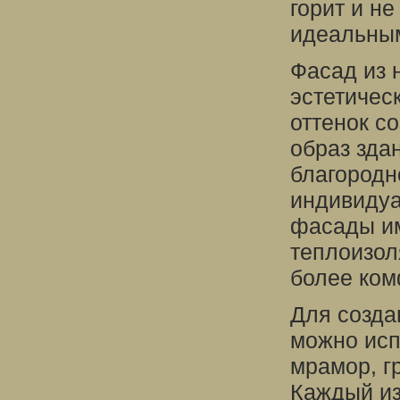
горит и не
идеальны
Фасад из 
эстетичес
оттенок с
образ зда
благородн
индивидуа
фасады им
теплоизол
более ком
Для созда
можно исп
мрамор, гр
Каждый из