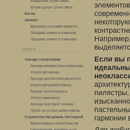
Кладочная сухая смесь
элементов
Штукатурная сухая смесь
современн
Бетон
некоторую
Цемент
Вагонные поставки цемента
контрастн
Продажа цемента навалом
Например,
Продажа цемента в мешках
выделяетс
УСЛУГИ
Если вы п
Аренда спецтехники
идеальны
Аренда экскаватора-погрузчика
Услуги автокрана
неокласс
Аренда автобетоносмесителя
архитекту
Услуги автоцементовоза
пилястры,
Аренда бетононасоса
Услуги самосвала
изысканно
Аренда бортовой техники
пастельны
Прайс на услуги цементовоза
гармонии 
Строительство домов, коттеджей
Малоэтажное строительство
Для люби
Оформление документации