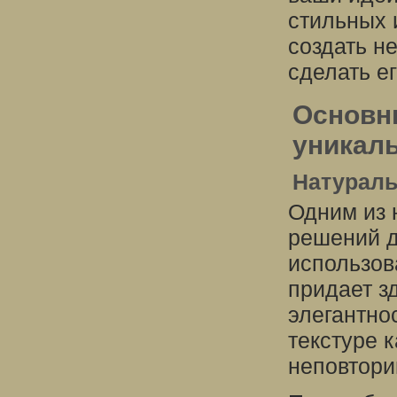
стильных 
создать н
сделать е
Основн
уникал
Натурал
Одним из 
решений д
использов
придает з
элегантно
текстуре 
неповтор