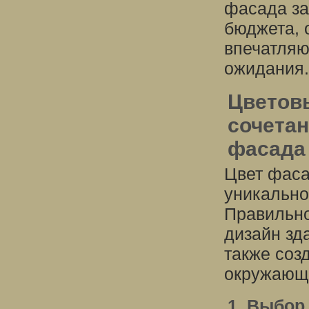
фасада за
бюджета, 
впечатля
ожидания.
Цветов
сочетан
фасада
Цвет фаса
уникально
Правильно
дизайн зда
также соз
окружающе
1. Выбор