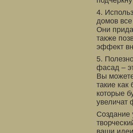
подчеркну
4. Исполь
домов все
Они прида
также поз
эффект вн
5. Полезн
фасад – эт
Вы можете
такие как
которые бу
увеличат 
Создание 
творчески
ваши идеи