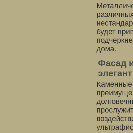
Металличе
различных
нестандар
будет при
подчеркне
дома.
Фасад и
элегант
Каменные
преимущес
долговечн
прослужит
воздейств
ультрафио