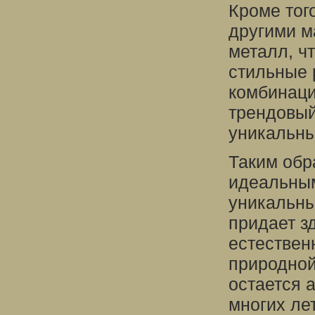
Кроме тог
другими м
металл, ч
стильные 
комбинаци
трендовый
уникальн
Таким обр
идеальным
уникальны
придает з
естествен
природной
остается 
многих лет