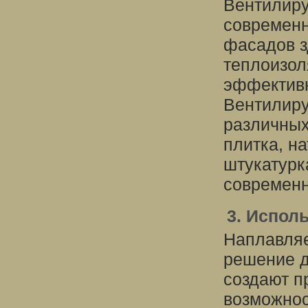
Вентилиру
современн
фасадов з
теплоизол
эффектив
Вентилиру
различных
плитка, н
штукатурк
современн
3. Испол
Наплавляе
решение д
создают п
возможнос