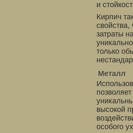
и стойкос
Кирпич та
свойства,
затраты н
уникально
только об
нестандар
Металл
Использов
позволяет
уникальны
высокой п
воздейств
особого у