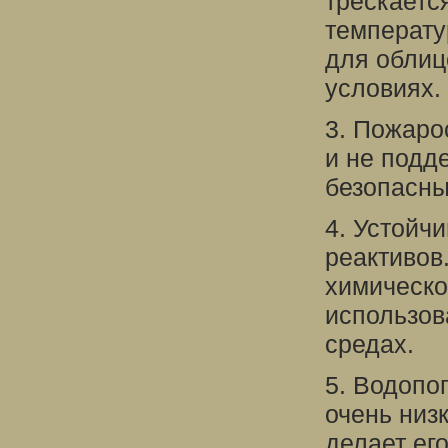
трескаетс
температу
для облиц
условиях.
3. Пожаро
и не подд
безопасны
4. Устойч
реактивов
химическо
использов
средах.
5. Водопо
очень низ
делает ег