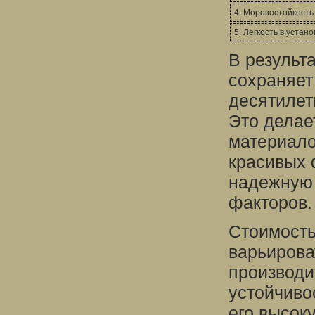
4. Морозостойкость
5. Легкость в устан
В результ
сохраняет
десятилет
Это делае
материало
красивых 
надежную 
факторов.
Стоимость
варьирова
производи
устойчиво
его высок