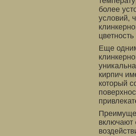
температу
более уст
условий, 
клинкерно
цветность
Еще одни
клинкерно
уникальна
кирпич им
который с
поверхнос
привлекат
Преимущес
включают 
воздейств