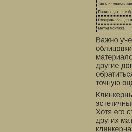
Тип клинкерного ки
Производитель и б
Площадь облицовыв
Метод монтажа
Важно уче
облицовки
материалов
другие до
обратитьс
точную оц
Клинкерны
эстетичны
Хотя его 
других мат
клинкерна