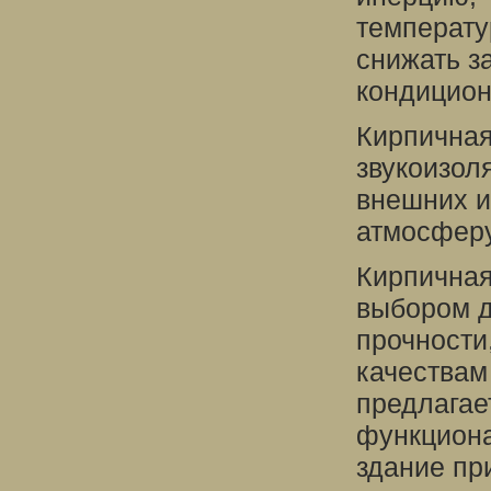
температу
снижать з
кондицион
Кирпичная
звукоизол
внешних и
атмосферу
Кирпичная
выбором д
прочности
качествам
предлагае
функциона
здание пр