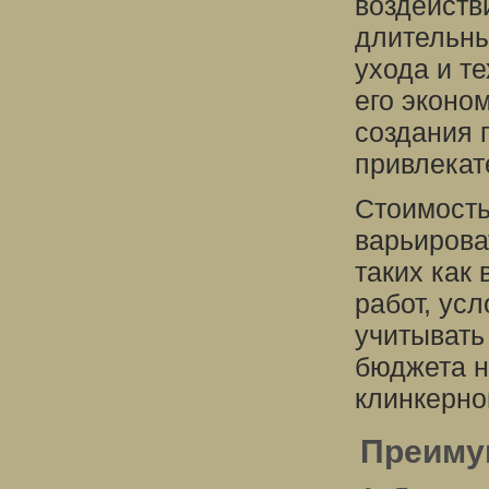
воздейств
длительны
ухода и т
его эконо
создания 
привлекат
Стоимость
варьирова
таких как
работ, ус
учитывать
бюджета н
клинкерно
Преиму