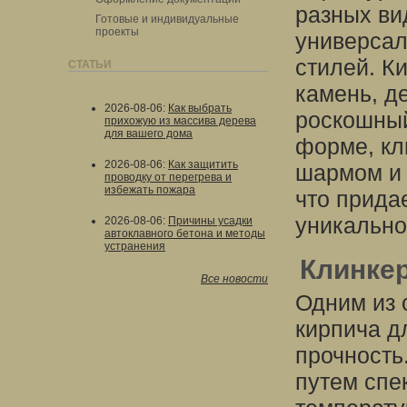
разных ви
Готовые и индивидуальные
проекты
универсал
стилей. К
СТАТЬИ
камень, д
2026-08-06
:
Как выбрать
роскошный
прихожую из массива дерева
для вашего дома
форме, кл
2026-08-06
:
Как защитить
шармом и 
проводку от перегрева и
избежать пожара
что прида
уникально
2026-08-06
:
Причины усадки
автоклавного бетона и методы
устранения
Клинке
Все новости
Одним из 
кирпича д
прочность
путем спе