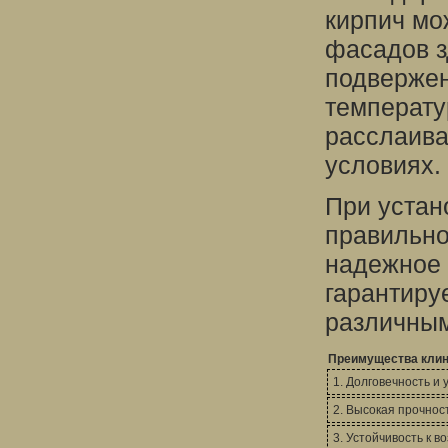
кирпич мо
фасадов з
подвержен
температу
расслаива
условиях.
При устан
правильно
надежное 
гарантируе
различны
Преимущества клин
1. Долговечность и
2. Высокая прочност
3. Устойчивость к 