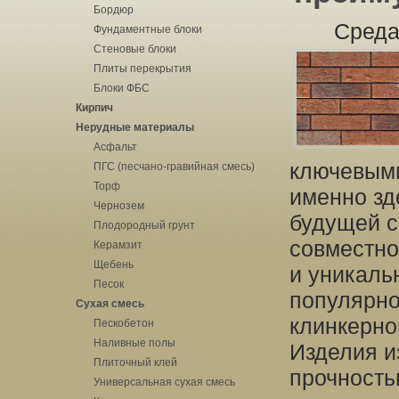
Бордюр
Среда
Фундаментные блоки
Стеновые блоки
Плиты перекрытия
Блоки ФБС
Кирпич
Нерудные материалы
Асфальт
ключевыми
ПГС (песчано-гравийная смесь)
Торф
именно зд
Чернозем
будущей с
Плодородный грунт
совместно
Керамзит
Щебень
и уникаль
Песок
популярно
Сухая смесь
клинкерно
Пескобетон
Наливные полы
Изделия и
Плиточный клей
прочность
Универсальная сухая смесь