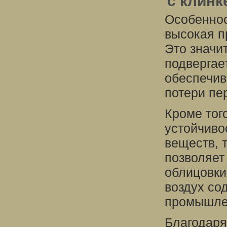
с клинк
Особеннос
высокая п
Это значи
подвергае
обеспечив
потери пе
Кроме тог
устойчиво
веществ, т
позволяет
облицовки
воздух со
промышле
Благодаря