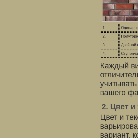
1.
Одинарны
2.
Полуторн
3.
Двойной 
4.
Ступенча
Каждый ви
отличител
учитывать
вашего фа
2. Цвет и
Цвет и те
варьирова
вариант, 