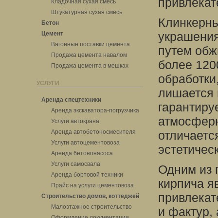
привлекат
Кладочная сухая смесь
Штукатурная сухая смесь
Клинкерны
Бетон
украшения
Цемент
Вагонные поставки цемента
путем обж
Продажа цемента навалом
более 120
Продажа цемента в мешках
обработки
УСЛУГИ
лишается 
Аренда спецтехники
гарантируе
Аренда экскаватора-погрузчика
атмосферн
Услуги автокрана
Аренда автобетоносмесителя
отличаетс
Услуги автоцементовоза
эстетичес
Аренда бетононасоса
Услуги самосвала
Одним из 
Аренда бортовой техники
кирпича я
Прайс на услуги цементовоза
привлекат
Строительство домов, коттеджей
Малоэтажное строительство
и фактур,
Оформление документации