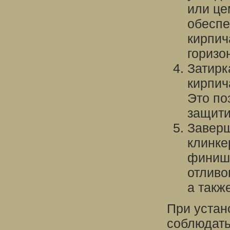
или це
обеспе
кирпич
горизо
Затирк
кирпич
Это по
защити
Заверш
клинке
финишн
отливо
а такж
При устан
соблюдать