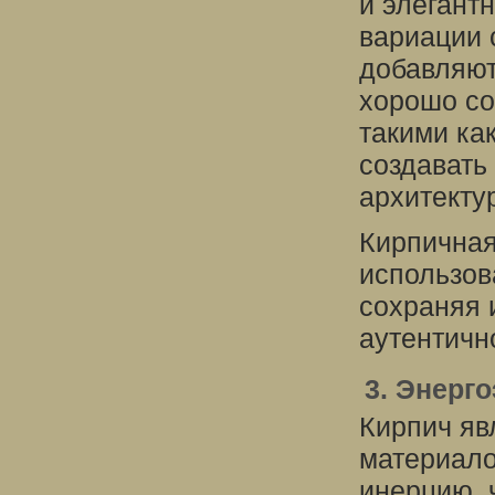
и элегант
вариации 
добавляют
хорошо со
такими как
создавать
архитекту
Кирпичная
использов
сохраняя 
аутентичн
3. Энерг
Кирпич яв
материало
инерцию, 