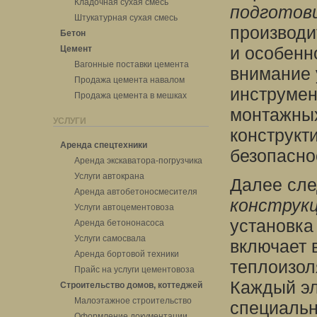
Кладочная сухая смесь
подготов
Штукатурная сухая смесь
производи
Бетон
и особенн
Цемент
Вагонные поставки цемента
внимание 
Продажа цемента навалом
инструмен
Продажа цемента в мешках
монтажных
УСЛУГИ
конструкт
Аренда спецтехники
безопасно
Аренда экскаватора-погрузчика
Услуги автокрана
Далее сле
Аренда автобетоносмесителя
конструк
Услуги автоцементовоза
установка
Аренда бетононасоса
Услуги самосвала
включает в
Аренда бортовой техники
теплоизол
Прайс на услуги цементовоза
Каждый эл
Строительство домов, коттеджей
Малоэтажное строительство
специальн
Оформление документации