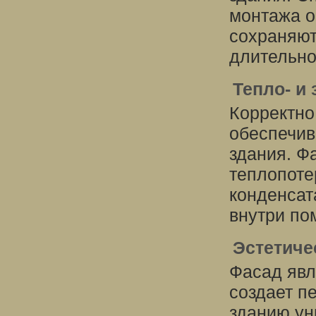
монтажа о
сохраняют
длительно
Тепло- и
Корректн
обеспечив
здания. Ф
теплопоте
конденсат
внутри по
Эстетиче
Фасад явл
создает п
зданию ун