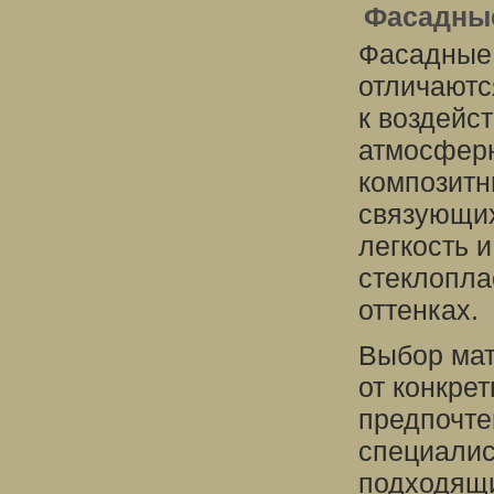
Фасадные
Фасадные 
отличаютс
к воздейс
атмосферн
композитн
связующих
легкость 
стеклопла
оттенках.
Выбор мат
от конкрет
предпочте
специалис
подходящи