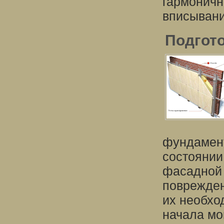
гармоничн
вписывани
Подгото
фундамент
состоянии
фасадной 
поврежден
их необхо
начала мо