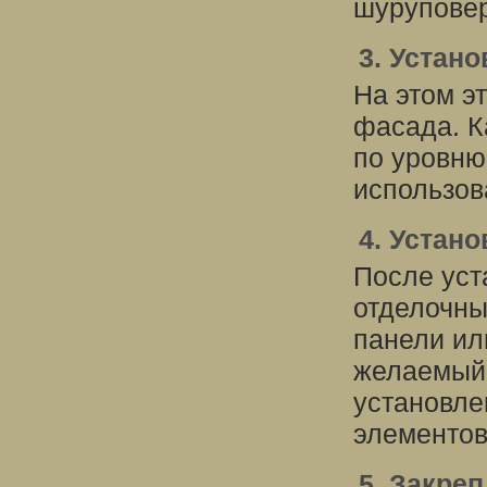
шуруповерт
3. Устан
На этом э
фасада. К
по уровню
использов
4. Устан
После уст
отделочны
панели ил
желаемый 
установл
элементов
5. Закре