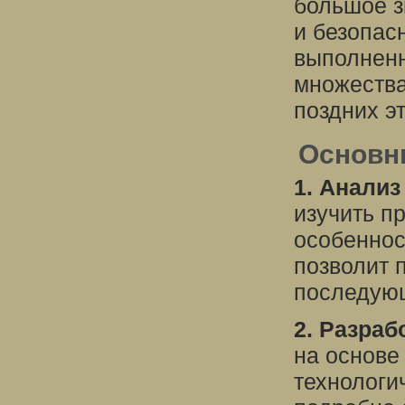
большое з
и безопас
выполненн
множества
поздних э
Основн
1. Анализ
изучить п
особеннос
позволит 
последующ
2. Разраб
на основе
технологи