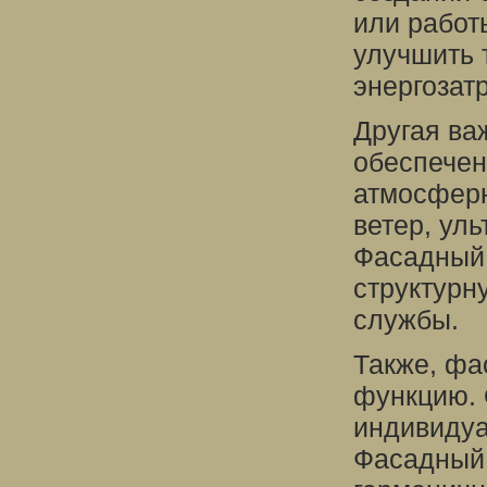
или работ
улучшить 
энергозат
Другая ва
обеспечен
атмосферн
ветер, уль
Фасадный 
структурн
службы.
Также, фа
функцию. 
индивидуа
Фасадный 