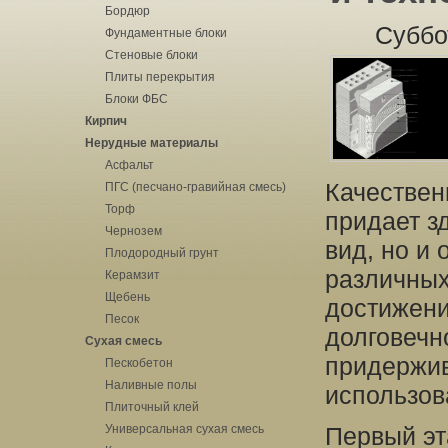
Бордюр
Суббо
Фундаментные блоки
Стеновые блоки
Плиты перекрытия
Блоки ФБС
Кирпич
Нерудные материалы
Асфальт
Качествен
ПГС (песчано-гравийная смесь)
Торф
придает з
Чернозем
вид, но и
Плодородный грунт
различных
Керамзит
Щебень
достижени
Песок
долговечн
Сухая смесь
придержив
Пескобетон
Наливные полы
использов
Плиточный клей
Универсальная сухая смесь
Первый эт