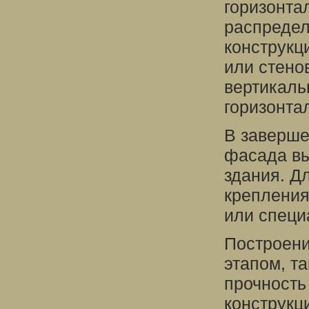
горизонта
распредел
конструкц
или стено
вертикаль
горизонта
В заверше
фасада вы
здания. Д
крепления
или специ
Построени
этапом, та
прочность
конструкц