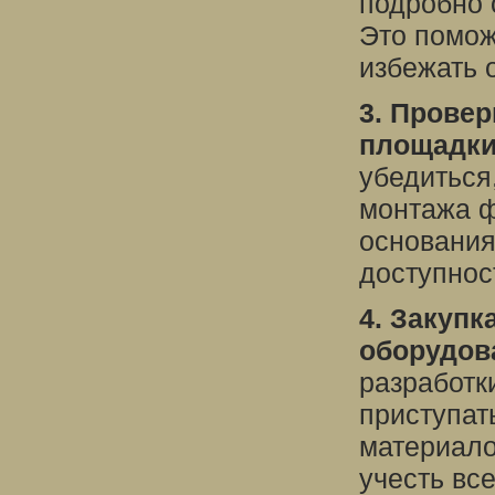
подробно 
Это помож
избежать 
3. Провер
площадки
убедиться
монтажа ф
основания
доступнос
4. Закуп
оборудов
разработк
приступат
материало
учесть вс