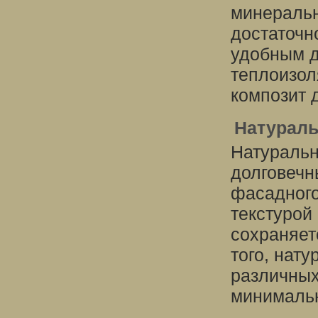
минеральн
достаточн
удобным д
теплоизол
композит 
Натурал
Натуральн
долговечн
фасадного
текстурой
сохраняет
того, нат
различных
минимальн