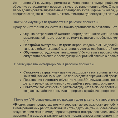
Интеграция VR-симуляции ремонта и обновления в текущие рабочие
обучение сотрудников и повысить качество выполнения работ. С п
легко адаптировать виртуальные тренировки к специфике бизнеса, у
специалистов, так и повышение квалификации существующих сотруд
Как VR-симуляция встраивается в рабочие процессы
Процесс интеграции VR-системы можно организовать поэтапно. Вот 
Оценка потребностей бизнеса:
определить, какие именно эт
максимальной подготовки и где могут возникать проблемы, к
VR.
Настройка виртуальных тренажеров:
создание 3D-моделей 
типовые объекты вашей компании, с учетом особенностей ре
Обучение сотрудников:
внедрение VR-системы в процесс обу
симуляции ремонта с последующей обратной связью о прави
Преимущества интеграции VR в рабочие процессы
Снижение затрат:
уменьшение расходов на материалы и инст
занятий, поскольку обучение происходит в виртуальной среде
Повышение точности:
обучение через 3D-визуализацию позв
детали ремонта, минимизируя ошибки в реальных условиях.
Гибкость:
возможность обучать сотрудников в любое время и
создавать рабочие зоны или перерывы в рабочих процессах.
Почему VR-симуляция подходит для разных типов ре
VR-симуляция предоставляет универсальные возможности для обуч
типов ремонтных работ, включая как стандартные, так и более сло
визуализации можно смоделировать ремонт интерьеров различной с
изменений в декоре и заканчивая комплексным восстановлением ил