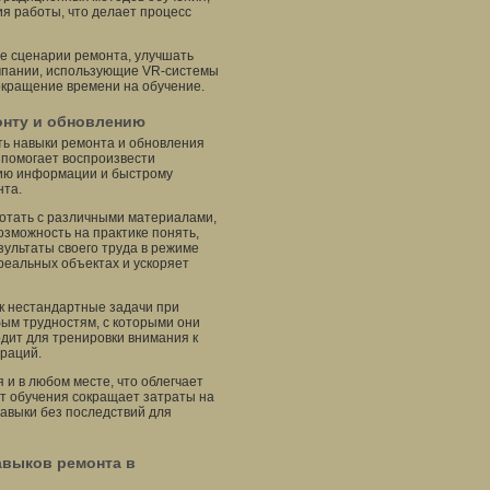
я работы, что делает процесс
е сценарии ремонта, улучшать
омпании, использующие VR-системы
окращение времени на обучение.
онту и обновлению
ть навыки ремонта и обновления
 помогает воспроизвести
нию информации и быстрому
нта.
отать с различными материалами,
озможность на практике понять,
зультаты своего труда в режиме
реальных объектах и ускоряет
к нестандартные задачи при
бым трудностям, с которыми они
одит для тренировки внимания к
ераций.
 и в любом месте, что облегчает
т обучения сокращает затраты на
навыки без последствий для
авыков ремонта в