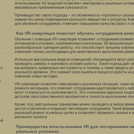
использование 3D-моделей позволяет имитировать реальные услови
максимально приближенным к реальности.
Преимущество такого подхода – это возможность «прогонять» разны
навыки без риска повреждения реального имущества и ресурсов. К
для обучения сотрудников, отмечают повышение качества работ и с
Как VR-симуляция помогает обучать сотрудников рем
Обучение с помощью VR-симуляции позволяет сотрудникам развива
интерьеров в условиях, приближенных к реальным. 3D-визуализация
разнообразные сценарии работы, что способствует лучшему усвое
освоению техник, необходимых для качественного выполнения ремо
Используя виртуальные модели помещений, обучающиеся могут раб
проводить замеры и оценивать условия работы. Такой подход даёт в
ка
как выбирать правильные инструменты и технику, а также увидеть ре
реального времени. Это снижает риск ошибок в процессе работы на 
освоение новых методик.
я
VR-симуляция позволяет имитировать различные ситуации, такие ка
ремонте интерьера, что помогает сотрудникам адаптироваться к лю
могут столкнуться на рабочем месте. Эта технология идеально подх
деталям, пространственного восприятия и точности выполнения оп
Кроме того, виртуальные тренировки можно проводить в любое время
доступ к обучению и повышает мотивацию сотрудников. Такой форма
реальный ремонт в учебных целях и позволяет проверить знания и 
реального проекта.
ей
Преимущества использования VR для тестирования н
реальных условиях