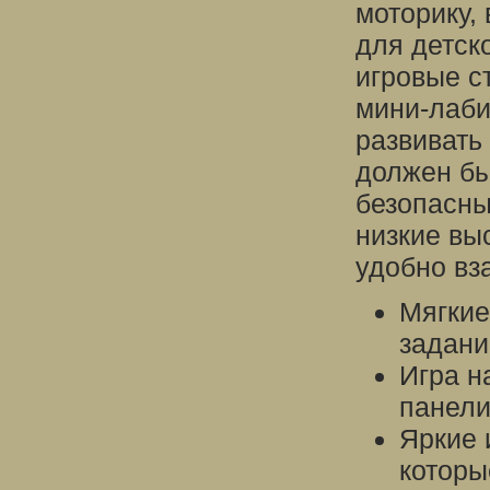
моторику,
для детск
игровые с
мини-лаби
развивать
должен бы
безопасны
низкие вы
удобно вз
Мягкие
задани
Игра н
панели
Яркие 
которы