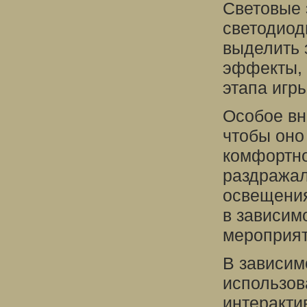
Световые 
светодиод
выделить 
эффекты, 
этапа игры
Особое вн
чтобы оно
комфортно
раздражал
освещения
в зависим
мероприят
В зависим
использов
интеракти