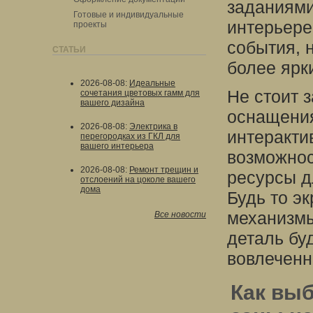
заданиями
Готовые и индивидуальные
интерьере
проекты
события, 
СТАТЬИ
более ярк
2026-08-08
:
Идеальные
Не стоит 
сочетания цветовых гамм для
вашего дизайна
оснащения
2026-08-08
:
Электрика в
интеракти
перегородках из ГКЛ для
вашего интерьера
возможнос
2026-08-08
:
Ремонт трещин и
ресурсы д
отслоений на цоколе вашего
дома
Будь то э
механизмы
Все новости
деталь бу
вовлеченн
Как выб