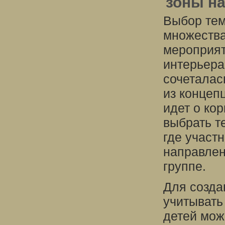
зоны н
Выбор тем
множества
мероприят
интерьера
сочеталас
из концеп
идет о ко
выбрать т
где участ
направлен
группе.
Для созда
учитывать
детей мож