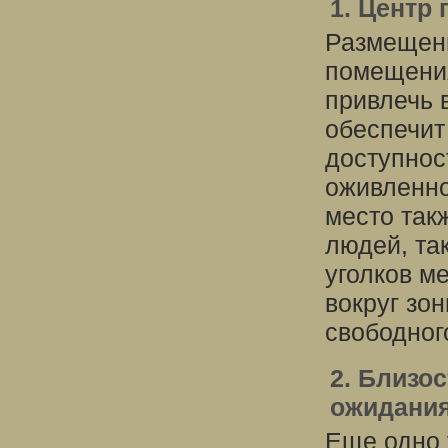
1. Центр
Размещени
помещения
привлечь 
обеспечит
доступнос
оживленно
место так
людей, так
уголков м
вокруг зо
свободног
2. Близо
ожидани
Еще одно 