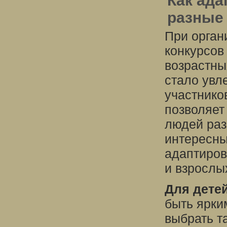
Как ада
разные
При орган
конкурсов
возрастны
стало увл
участнико
позволяет
людей раз
интересны
адаптиров
и взрослы
Для детей
быть ярки
выбрать т