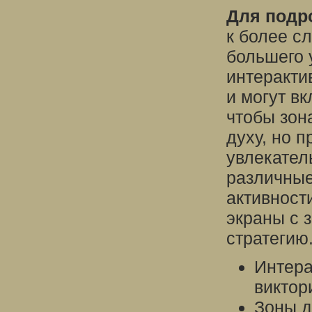
Для подр
к более с
большего 
интеракти
и могут в
чтобы зон
духу, но 
увлекател
различные
активност
экраны с 
стратегию
Интера
виктор
Зоны д