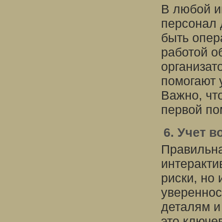
В любой и
персонал 
быть опер
работой о
организат
помогают 
Важно, чт
первой по
6. Учет 
Правильна
интеракти
риски, но
увереннос
деталям и
это ключе