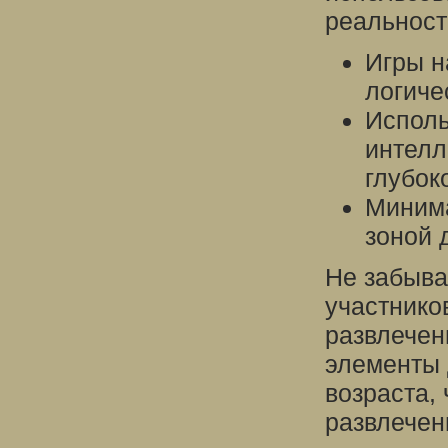
реальност
Игры н
логиче
Исполь
интелл
глубок
Минима
зоной 
Не забыва
участнико
развлечен
элементы 
возраста,
развлечени