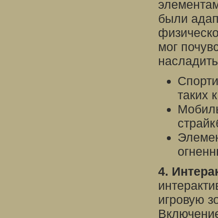
элементам
были адап
физическо
мог почув
насладить
Спорти
таких 
Мобиль
страйк
Элемен
огненн
4. Интера
интеракти
игровую з
Включение