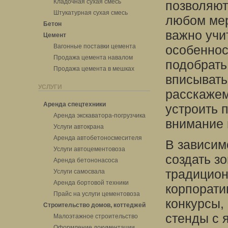
Кладочная сухая смесь
позволяют
Штукатурная сухая смесь
любом мер
Бетон
важно учи
Цемент
Вагонные поставки цемента
особеннос
Продажа цемента навалом
подобрать
Продажа цемента в мешках
вписывать
УСЛУГИ
расскажем
Аренда спецтехники
устроить 
Аренда экскаватора-погрузчика
внимание 
Услуги автокрана
Аренда автобетоносмесителя
В зависим
Услуги автоцементовоза
создать зо
Аренда бетононасоса
традицион
Услуги самосвала
Аренда бортовой техники
корпорати
Прайс на услуги цементовоза
конкурсы,
Строительство домов, коттеджей
стенды с 
Малоэтажное строительство
Оформление документации