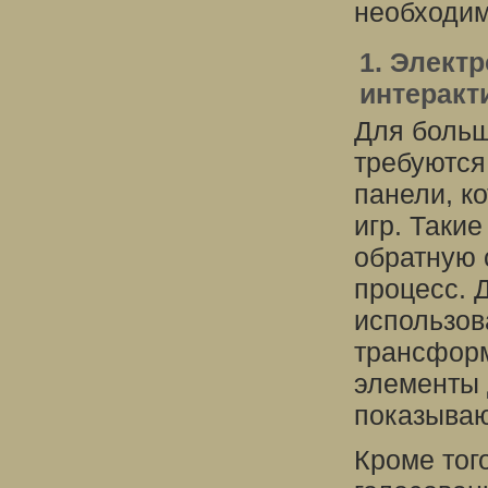
необходим
1. Элект
интеракт
Для больш
требуются
панели, к
игр. Таки
обратную 
процесс. 
использов
трансформ
элементы 
показываю
Кроме тог