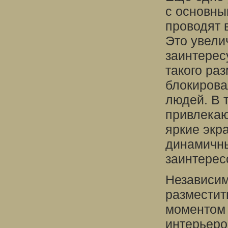
с основны
проводят 
Это увели
заинтерес
такого ра
блокирова
людей. В 
привлекаю
яркие экр
динамичны
заинтерес
Независим
разместит
моментом 
интерьеро