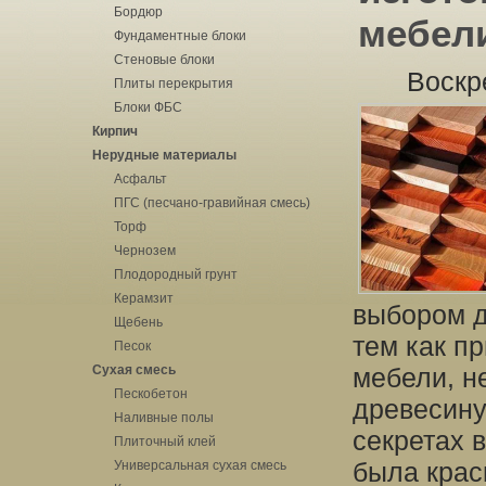
Бордюр
мебел
Фундаментные блоки
Стеновые блоки
Воскр
Плиты перекрытия
Блоки ФБС
Кирпич
Нерудные материалы
Асфальт
ПГС (песчано-гравийная смесь)
Торф
Чернозем
Плодородный грунт
Керамзит
выбором д
Щебень
тем как п
Песок
Сухая смесь
мебели, н
Пескобетон
древесину
Наливные полы
секретах 
Плиточный клей
была крас
Универсальная сухая смесь