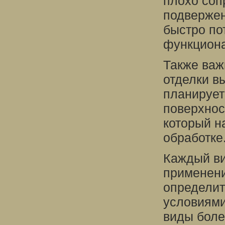
плохо соп
подвержен
быстро по
функциона
Также важ
отделки в
планирует
поверхнос
который н
обработке
Каждый ви
применени
определит
условиями
виды боле