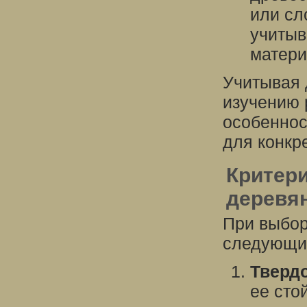
или сл
учитыв
матери
Учитывая 
изучению 
особеннос
для конкр
Критер
деревя
При выбор
следующие
Тверд
ее сто