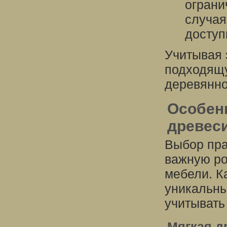
ограни
случая
доступ
Учитывая 
подходящу
деревянно
Особен
древес
Выбор пра
важную ро
мебели. К
уникальны
учитывать
Мягкая д