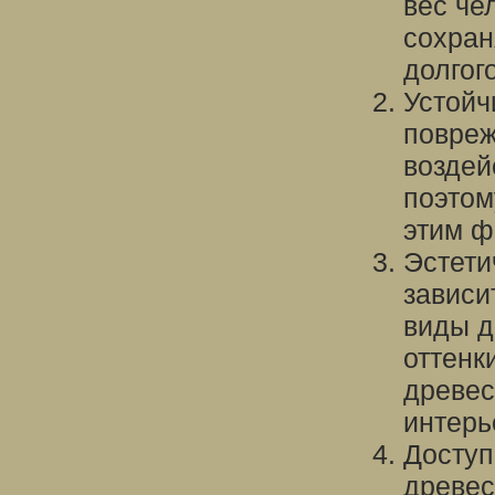
вес че
сохран
долгог
Устойч
повреж
воздей
поэтом
этим ф
Эстети
зависи
виды д
оттенк
древес
интерь
Доступ
древес