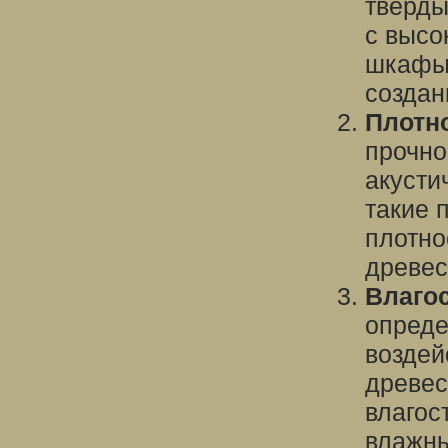
тверды
с высо
шкафы.
создан
Плотн
прочно
акусти
такие 
плотно
древес
Влаго
опреде
воздей
древес
влагос
влажны