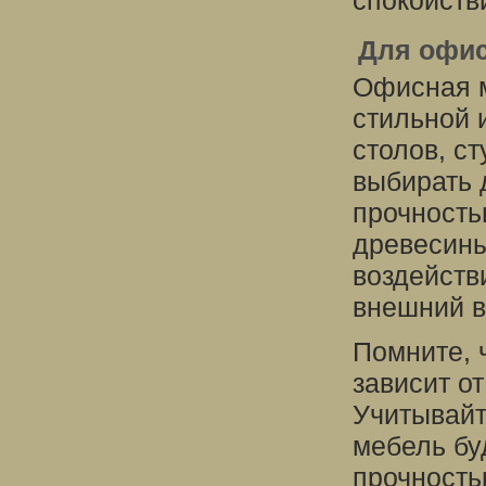
спокойств
Для офи
Офисная м
стильной 
столов, с
выбирать 
прочность
древесины
воздейств
внешний в
Помните, 
зависит о
Учитывайт
мебель бу
прочность