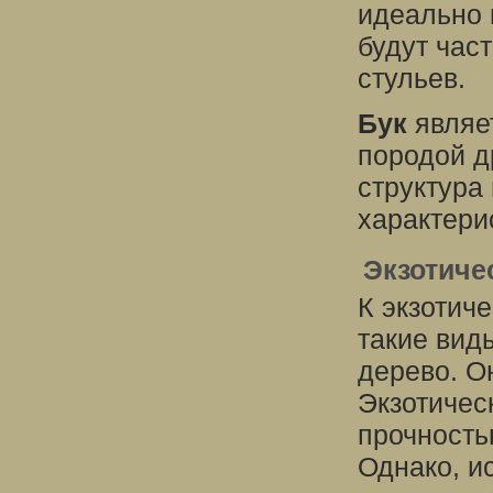
идеально 
будут час
стульев.
Бук
являе
породой д
структура
характери
Экзотиче
К экзотич
такие виды
дерево. О
Экзотичес
прочность
Однако, и