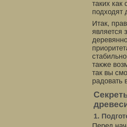
таких как
подходят 
Итак, пра
является 
деревянно
приоритет
стабильнос
также воз
так вы см
радовать 
Секрет
древес
1. Подго
Перед нач