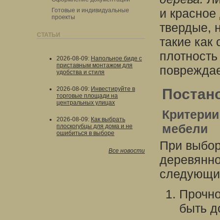
и красное
Готовые и индивидуальные
проекты
твердые, 
СТАТЬИ
такие как
плотность 
2026-08-09
:
Напольное биде с
приставным монтажом для
поврежда
удобства и стиля
2026-08-09
:
Инвестируйте в
Постан
торговые площади на
центральных улицах
Критерии
2026-08-09
:
Как выбрать
мебели
плоскогубцы для дома и не
ошибиться в выборе
При выбор
Все новости
деревянно
следующие
Прочно
быть д