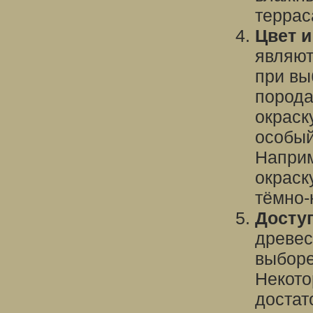
террас
Цвет и
являют
при вы
порода
окраск
особый
Наприм
окраск
тёмно-
Досту
древес
выборе
Некото
достат