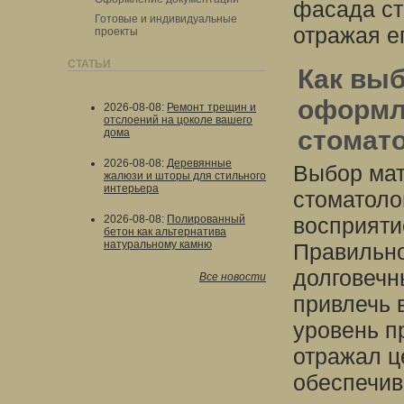
фасада ст
Готовые и индивидуальные
отражая е
проекты
СТАТЬИ
Как вы
оформл
2026-08-08
:
Ремонт трещин и
отслоений на цоколе вашего
стомато
дома
2026-08-08
:
Деревянные
Выбор ма
жалюзи и шторы для стильного
интерьера
стоматоло
2026-08-08
:
Полированный
восприяти
бетон как альтернатива
натуральному камню
Правильно
долговечн
Все новости
привлечь 
уровень п
отражал ц
обеспечив