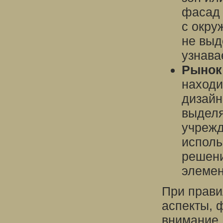
фасад 
с окру
не выд
узнава
Рынок
находи
дизайн
выделя
учрежд
исполь
решени
элемен
При прави
аспекты, 
внимание,