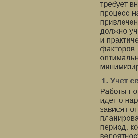
требует в
процесс н
привлечен
должно уч
и практич
факторов,
оптимальн
минимизир
1. Учет 
Работы по
идет о на
зависят о
планирова
период, к
вероятнос