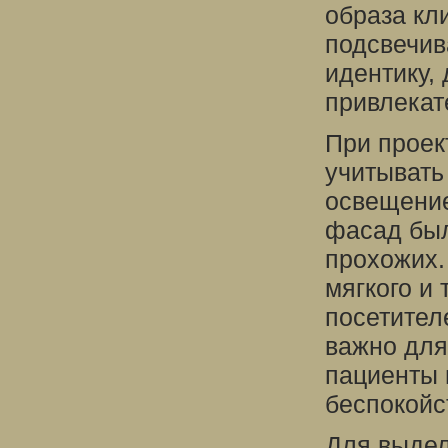
образа кл
подсвечив
идентику,
привлекат
При проек
учитывать
освещение
фасад был
прохожих.
мягкого и 
посетител
важно для
пациенты 
беспокойс
Для выдел