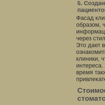
5. Созда
пациенто
Фасад кли
образом, 
информаци
через сти
Это дает 
ознакомит
клиники, 
интереса.
время так
привлекат
Стоимо
стомато