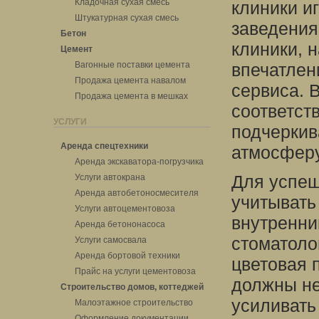
Кладочная сухая смесь
клиники и
Штукатурная сухая смесь
заведения
Бетон
клиники, 
Цемент
Вагонные поставки цемента
впечатлен
Продажа цемента навалом
сервиса. 
Продажа цемента в мешках
соответст
УСЛУГИ
подчеркив
Аренда спецтехники
атмосферу
Аренда экскаватора-погрузчика
Для успеш
Услуги автокрана
Аренда автобетоносмесителя
учитывать 
Услуги автоцементовоза
внутренни
Аренда бетононасоса
стоматоло
Услуги самосвала
Аренда бортовой техники
цветовая 
Прайс на услуги цементовоза
должны не
Строительство домов, коттеджей
усиливать
Малоэтажное строительство
Оформление документации