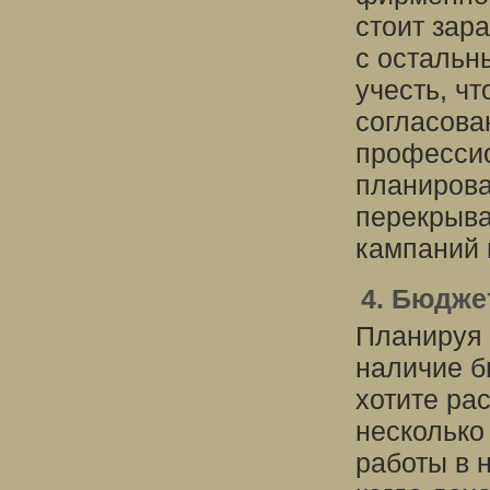
стоит зара
с остальн
учесть, ч
согласова
профессио
планирова
перекрыв
кампаний 
4. Бюдже
Планируя 
наличие б
хотите ра
несколько
работы в 