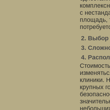
комплексн
с нестанд
площадь, 
потребуетс
2. Выбор
3. Сложн
4. Распо
Стоимост
изменятьс
клиники. 
крупных г
безопасно
значитель
небольших