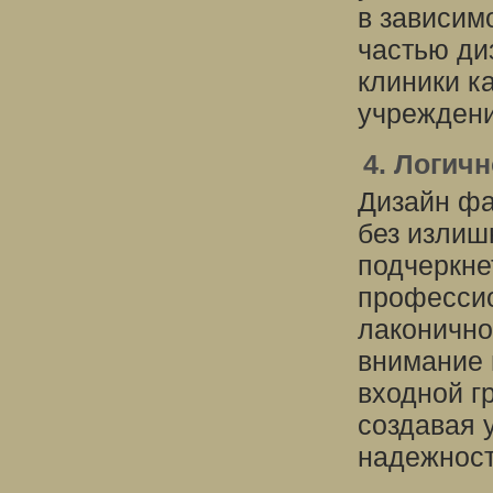
в зависимо
частью ди
клиники к
учреждени
4. Логичн
Дизайн фа
без излиш
подчеркне
профессио
лаконично
внимание 
входной г
создавая 
надежност