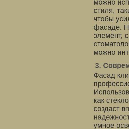
можно исп
стиля, та
чтобы уси
фасаде. Н
элемент, 
стоматоло
можно инт
3. Совре
Фасад кли
профессио
Использов
как стекл
создаст в
надежност
умное осв