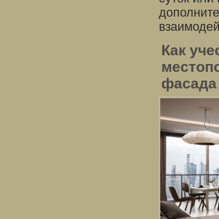
дополните
взаимодей
Как уче
местоп
фасада