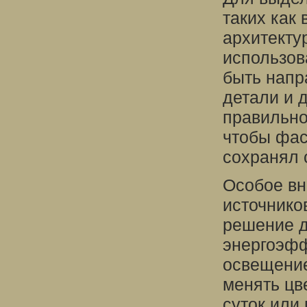
таких как
архитекту
использов
быть напр
детали и 
правильно
чтобы фас
сохранял 
Особое вн
источнико
решение д
энергоэфф
освещение
менять цв
суток или