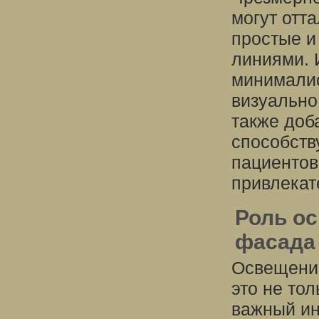
могут отт
простые 
линиями. 
минималис
визуально
также доба
способств
пациентов
привлека
Роль о
фасада
Освещение
это не то
важный ин