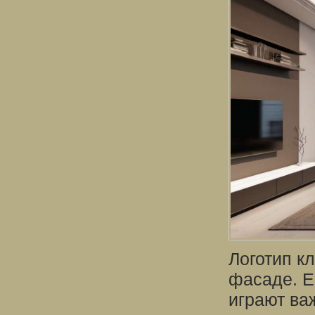
Логотип к
фасаде. Е
играют ва