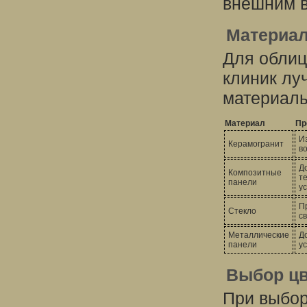
внешним в
Материал
Для облиц
клиник лу
материал
Материал
Пр
И
Керамогранит
во
Д
Композитные
т
панели
у
П
Стекло
с
Металлические
Д
панели
у
Выбор цв
При выбор