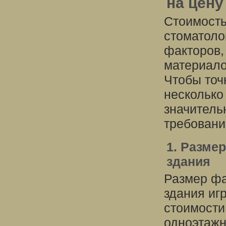
на цену
Стоимост
стоматоло
факторов,
материало
Чтобы точ
несколько
значитель
требовани
1. Разме
здания
Размер фа
здания и
стоимости
одноэтажн