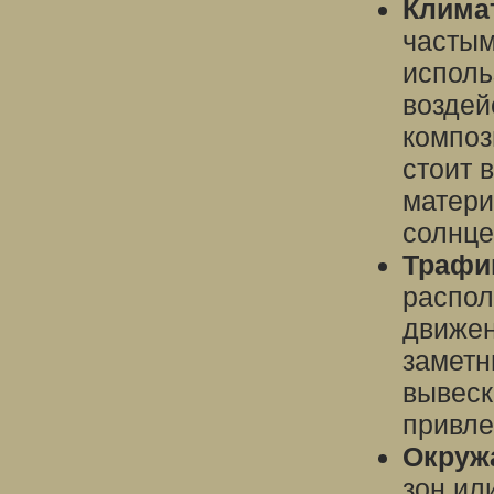
Клима
частым
исполь
воздей
композ
стоит 
матери
солнце
Трафи
распол
движен
заметн
вывеск
привле
Окруж
зон ил