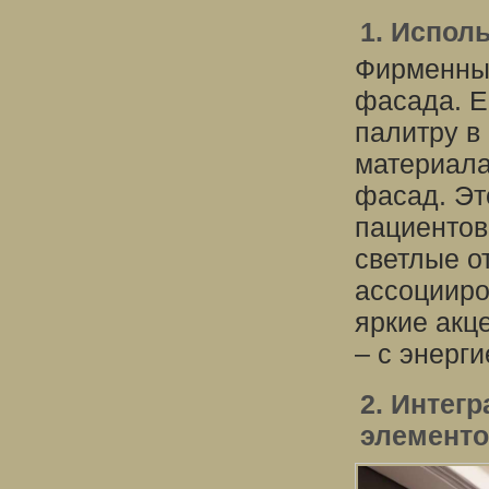
1. Испол
Фирменные
фасада. Е
палитру в
материала
фасад. Эт
пациентов
светлые о
ассоцииро
яркие акц
– с энерг
2. Интег
элемент