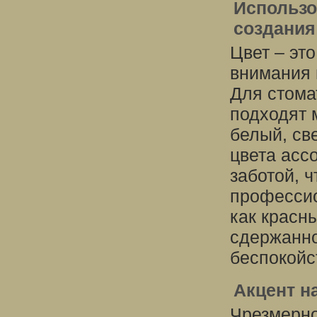
Использо
создания
Цвет – эт
внимания 
Для стома
подходят 
белый, св
цвета асс
заботой, 
профессио
как красн
сдержанно
беспокойс
Акцент н
Чрезмерн