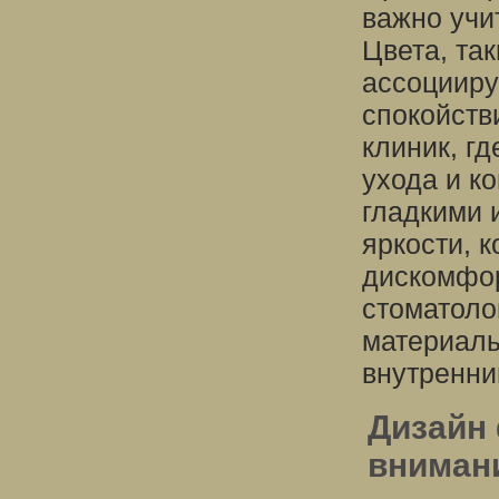
важно учи
Цвета, так
ассоцииру
спокойств
клиник, г
ухода и к
гладкими 
яркости, 
дискомфор
стоматоло
материалы
внутренни
Дизайн 
внимани