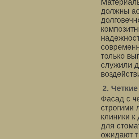
Материал
должны ас
долговечн
композитн
надежност
современн
только вы
служили д
воздейств
2. Четки
Фасад с ч
строгими 
клиники к
для стома
ожидают т