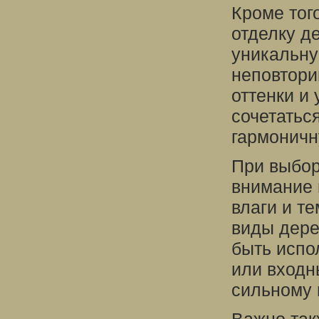
Кроме тог
отделку д
уникальну
неповтор
оттенки и
сочетатьс
гармоничн
При выбор
внимание 
влаги и т
виды дере
быть испо
или входн
сильному 