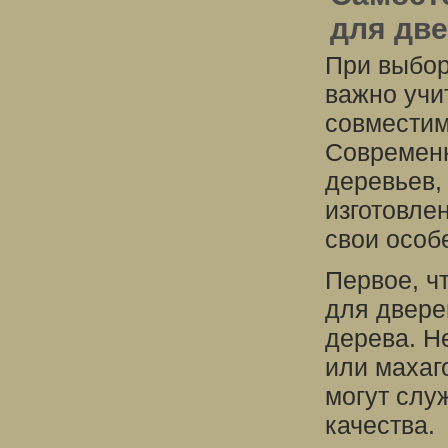
для дв
При выбор
важно учит
совместим
Современн
деревьев,
изготовле
свои особ
Первое, ч
для дверей
дерева. Н
или махаг
могут слу
качества.