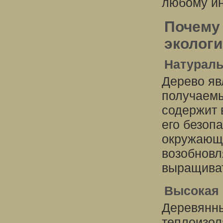
любому ин
Почему
эколог
Натураль
Дерево яв
получаемы
содержит 
его безоп
окружающе
возобновл
выращиват
Высокая 
Деревянн
теплоизол