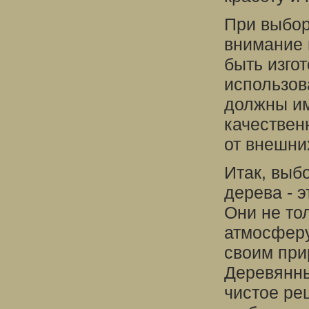
При выбор
внимание 
быть изго
использов
должны им
качествен
от внешни
Итак, выб
дерева - 
Они не то
атмосферу
своим при
Деревянны
чистое ре