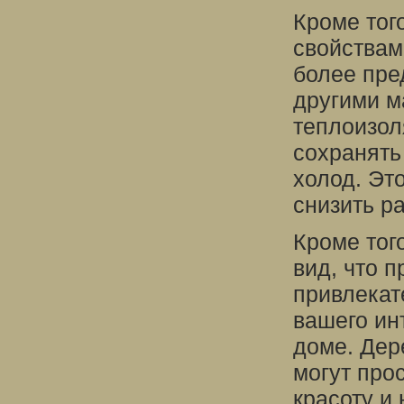
Кроме тог
свойствам
более пре
другими м
теплоизол
сохранять
холод. Эт
снизить р
Кроме тог
вид, что 
привлекат
вашего ин
доме. Дер
могут про
красоту и