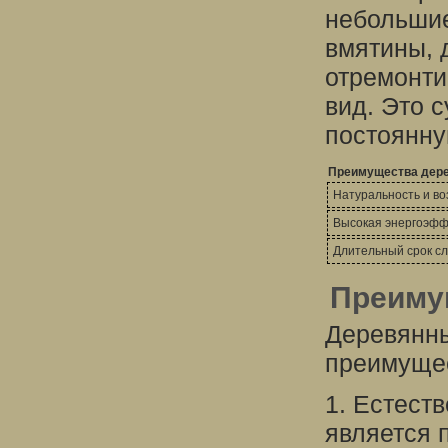
небольшие
вмятины, 
отремонти
вид. Это 
постоянну
Преимущества дере
Натуральность и в
Высокая энергоэфф
Длительный срок с
Преиму
Деревянн
преимущес
1. Естест
является 