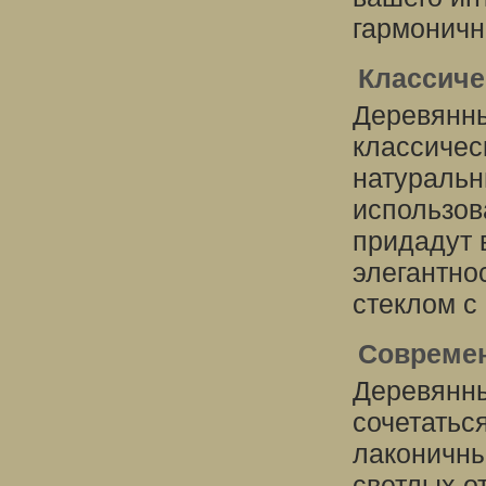
гармоничн
Классиче
Деревянны
классичес
натуральн
использов
придадут 
элегантно
стеклом с
Совреме
Деревянны
сочетатьс
лаконичны
светлых о