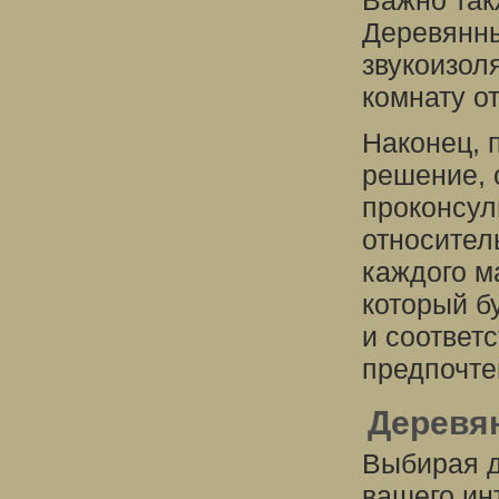
Важно так
Деревянн
звукоизол
комнату о
Наконец, 
решение, 
проконсул
относител
каждого м
который б
и соответ
предпочте
Деревян
Выбирая д
вашего ин