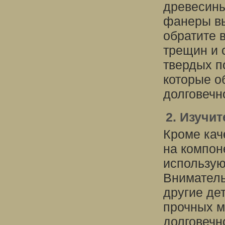
древесины
фанеры вы
обратите 
трещин и 
твердых по
которые о
долговечн
2. Изучи
Кроме кач
на компон
использую
Вниматель
другие де
прочных м
долговечн