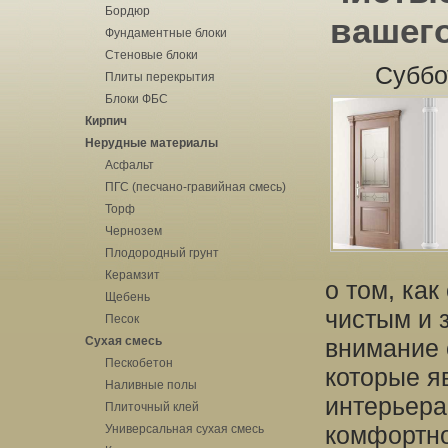
Бордюр
вашег
Фундаментные блоки
Стеновые блоки
Суббо
Плиты перекрытия
Блоки ФБС
Кирпич
Нерудные материалы
Асфальт
ПГС (песчано-гравийная смесь)
Торф
Чернозем
Плодородный грунт
Керамзит
о том, ка
Щебень
чистым и 
Песок
Сухая смесь
внимание 
Пескобетон
которые я
Наливные полы
интерьера
Плиточный клей
комфортно
Универсальная сухая смесь