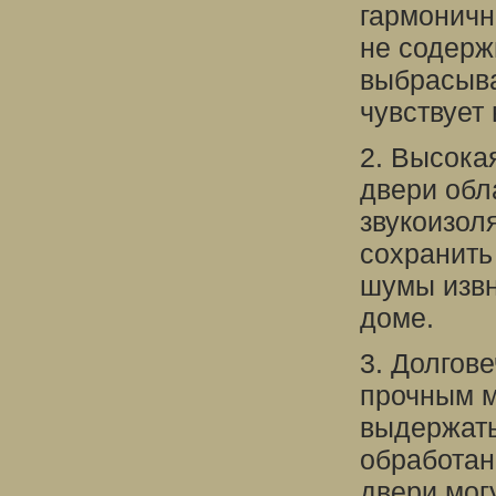
гармоничн
не содерж
выбрасыва
чувствует
2. Высока
двери обл
звукоизол
сохранить
шумы извн
доме.
3. Долгов
прочным м
выдержать
обработан
двери мог