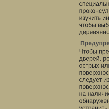
специальн
проконсул
изучить и
чтобы выб
деревянно
Предупр
Чтобы пре
дверей, р
острых ил
поверхнос
следует и
поверхнос
на наличи
обнаружен
устранить