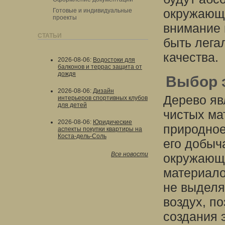
окружающе
Готовые и индивидуальные
проекты
внимание 
СТАТЬИ
быть лега
качества.
2026-08-06
:
Водостоки для
балконов и террас защита от
дождя
Выбор 
2026-08-06
:
Дизайн
Дерево яв
интерьеров спортивных клубов
для детей
чистых ма
2026-08-06
:
Юридические
природное
аспекты покупки квартиры на
Коста-дель-Соль
его добыч
Все новости
окружающе
материало
не выделя
воздух, п
создания 