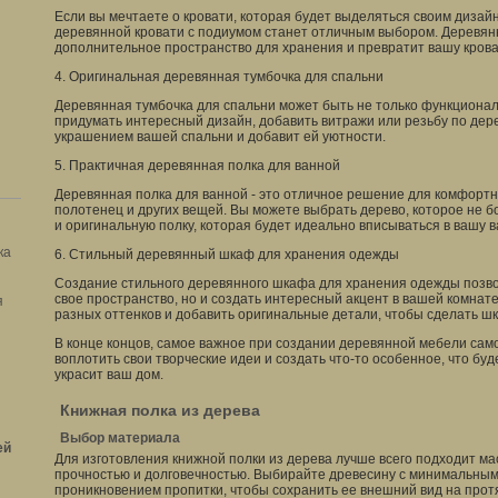
Если вы мечтаете о кровати, которая будет выделяться своим дизай
деревянной кровати с подиумом станет отличным выбором. Деревя
дополнительное пространство для хранения и превратит вашу кров
4. Оригинальная деревянная тумбочка для спальни
Деревянная тумбочка для спальни может быть не только функционал
придумать интересный дизайн, добавить витражи или резьбу по дере
украшением вашей спальни и добавит ей уютности.
5. Практичная деревянная полка для ванной
Деревянная полка для ванной - это отличное решение для комфортн
полотенец и других вещей. Вы можете выбрать дерево, которое не бо
и оригинальную полку, которая будет идеально вписываться в вашу в
ка
6. Стильный деревянный шкаф для хранения одежды
Создание стильного деревянного шкафа для хранения одежды позво
свое пространство, но и создать интересный акцент в вашей комнат
я
разных оттенков и добавить оригинальные детали, чтобы сделать 
В конце концов, самое важное при создании деревянной мебели сам
воплотить свои творческие идеи и создать что-то особенное, что бу
украсит ваш дом.
Книжная полка из дерева
Выбор материала
ей
Для изготовления книжной полки из дерева лучше всего подходит мас
прочностью и долговечностью. Выбирайте древесину с минимальным
проникновением пропитки, чтобы сохранить ее внешний вид на прот