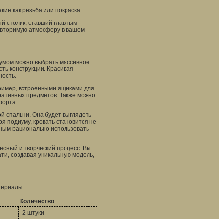
ие как резьба или покраска.
ый столик, ставший главным
повторимую атмосферу в вашем
иумом можно выбрать массивное
сть конструкции. Красивая
ность.
ример, встроенными ящиками для
ративных предметов. Также можно
форта.
й спальни. Она будет выглядеть
ря подиуму, кровать становится не
бным рационально использовать
есный и творческий процесс. Вы
ти, создавая уникальную модель,
териалы:
Количество
2 штуки