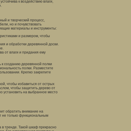
устойчива к воздействию влаги,
.
ный и творческий процесс,
ели, но и почувствовать
дующие материалы и инструменты:
ристиками и размером, чтобы
ия и обработки деревянной доски.
е.
а от влаги и придания ему
ь к созданию деревянной полки
циональность полки. Разместите
пользовании. Крепко закрепите
й, чтобы избавиться от острых
аслом, чтобы защитить дерево от
но установить на выбранное место
тоит обратить внимание на
т не только функциональным
 в тренде. Такой шкаф прекрасно