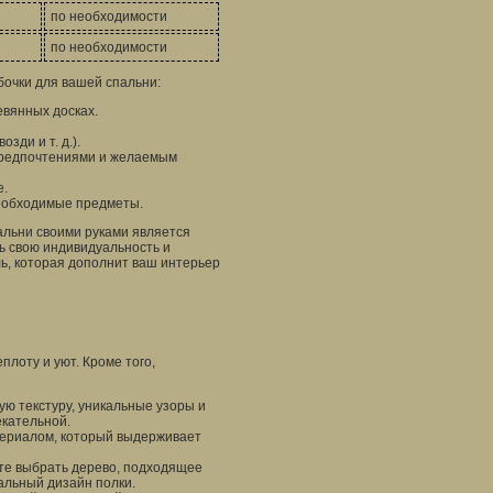
по необходимости
по необходимости
бочки для вашей спальни:
вянных досках.
зди и т. д.).
 предпочтениями и желаемым
е.
необходимые предметы.
альни своими руками является
ь свою индивидуальность и
ль, которая дополнит ваш интерьер
лоту и уют. Кроме того,
ю текстуру, уникальные узоры и
екательной.
ериалом, который выдерживает
е выбрать дерево, подходящее
кальный дизайн полки.