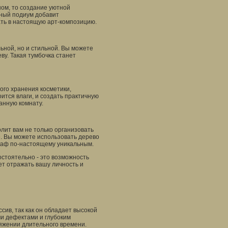
ном, то создание уютной
нный подиум добавит
ать в настоящую арт-композицию.
ьной, но и стильной. Вы можете
ву. Такая тумбочка станет
ого хранения косметики,
ится влаги, и создать практичную
анную комнату.
лит вам не только организовать
е. Вы можете использовать дерево
шкаф по-настоящему уникальным.
остоятельно - это возможность
дет отражать вашу личность и
сив, так как он обладает высокой
и дефектами и глубоким
яжении длительного времени.