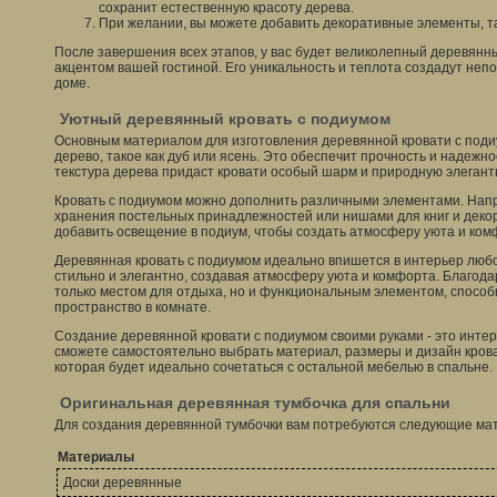
сохранит естественную красоту дерева.
При желании, вы можете добавить декоративные элементы, так
После завершения всех этапов, у вас будет великолепный деревянн
акцентом вашей гостиной. Его уникальность и теплота создадут не
доме.
Уютный деревянный кровать с подиумом
Основным материалом для изготовления деревянной кровати с под
дерево, такое как дуб или ясень. Это обеспечит прочность и надежно
текстура дерева придаст кровати особый шарм и природную элегант
Кровать с подиумом можно дополнить различными элементами. Нап
хранения постельных принадлежностей или нишами для книг и деко
добавить освещение в подиум, чтобы создать атмосферу уюта и ком
Деревянная кровать с подиумом идеально впишется в интерьер любо
стильно и элегантно, создавая атмосферу уюта и комфорта. Благода
только местом для отдыха, но и функциональным элементом, спосо
пространство в комнате.
Создание деревянной кровати с подиумом своими руками - это интер
сможете самостоятельно выбрать материал, размеры и дизайн крова
которая будет идеально сочетаться с остальной мебелью в спальне.
Оригинальная деревянная тумбочка для спальни
Для создания деревянной тумбочки вам потребуются следующие ма
Материалы
Доски деревянные