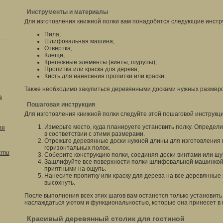
Инструменты и материалы
Для изготовления книжной полки вам понадобятся следующие инстр
Пила;
Шлифовальная машина;
Отвертка;
Клещи;
Крепежные элементы (винты, шурупы);
Пропитка или краска для дерева;
Кисть для нанесения пропитки или краски.
Также необходимо закупиться деревянными досками нужных размеро
а
Пошаговая инструкция
Для изготовления книжной полки следуйте этой пошаговой инструкци
Измерьте место, куда планируете установить полку. Определи
ля
в соответствии с этими размерами.
Отрежьте деревянные доски нужной длины для изготовления 
горизонтальных полок.
сти
Соберите конструкцию полки, соединяя доски винтами или шу
Зашлифуйте все поверхности полки шлифовальной машинкой, 
приятными на ощупь.
Нанесите пропитку или краску для дерева на все деревянные 
высохнуть.
После выполнения всех этих шагов вам останется только установить
наслаждаться уютом и функциональностью, которые она принесет в 
Красивый деревянный столик для гостиной