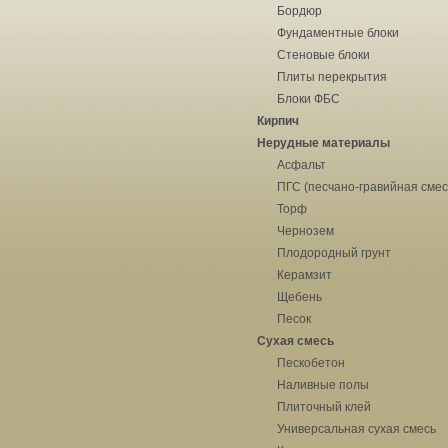
Бордюр
Фундаментные блоки
Стеновые блоки
Плиты перекрытия
Блоки ФБС
Кирпич
Нерудные материалы
Асфальт
ПГС (песчано-гравийная смес
Торф
Чернозем
Плодородный грунт
Керамзит
Щебень
Песок
Сухая смесь
Пескобетон
Наливные полы
Плиточный клей
Универсальная сухая смесь