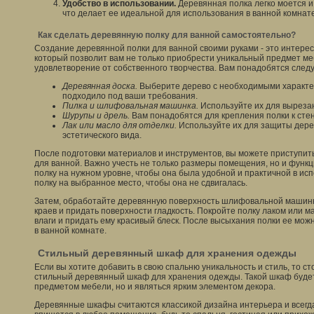
Удобство в использовании.
Деревянная полка легко моется и 
что делает ее идеальной для использования в ванной комнате
Как сделать деревянную полку для ванной самостоятельно?
Создание деревянной полки для ванной своими руками - это интерес
который позволит вам не только приобрести уникальный предмет меб
удовлетворение от собственного творчества. Вам понадобятся сле
Деревянная доска.
Выберите дерево с необходимыми характе
подходило под ваши требования.
Пилка и шлифовальная машинка.
Используйте их для вырезан
Шурупы и дрель.
Вам понадобятся для крепления полки к стен
Лак или масло для отделки.
Используйте их для защиты дерев
эстетического вида.
После подготовки материалов и инструментов, вы можете приступит
для ванной. Важно учесть не только размеры помещения, но и функ
полку на нужном уровне, чтобы она была удобной и практичной в ис
полку на выбранное место, чтобы она не сдвигалась.
Затем, обработайте деревянную поверхность шлифовальной машинко
краев и придать поверхности гладкость. Покройте полку лаком или м
влаги и придать ему красивый блеск. После высыхания полки ее мож
в ванной комнате.
Стильный деревянный шкаф для хранения одежды
Если вы хотите добавить в свою спальню уникальность и стиль, то с
стильный деревянный шкаф для хранения одежды. Такой шкаф буде
предметом мебели, но и являться ярким элементом декора.
Деревянные шкафы считаются классикой дизайна интерьера и всегда