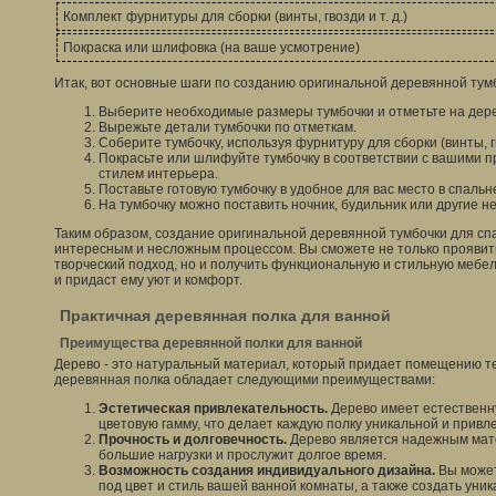
Комплект фурнитуры для сборки (винты, гвозди и т. д.)
Покраска или шлифовка (на ваше усмотрение)
Итак, вот основные шаги по созданию оригинальной деревянной тум
Выберите необходимые размеры тумбочки и отметьте на дере
Вырежьте детали тумбочки по отметкам.
Соберите тумбочку, используя фурнитуру для сборки (винты, гво
Покрасьте или шлифуйте тумбочку в соответствии с вашими
стилем интерьера.
Поставьте готовую тумбочку в удобное для вас место в спальн
На тумбочку можно поставить ночник, будильник или другие 
Таким образом, создание оригинальной деревянной тумбочки для сп
интересным и несложным процессом. Вы сможете не только проявит
творческий подход, но и получить функциональную и стильную мебе
и придаст ему уют и комфорт.
Практичная деревянная полка для ванной
Преимущества деревянной полки для ванной
Дерево - это натуральный материал, который придает помещению теп
деревянная полка обладает следующими преимуществами:
Эстетическая привлекательность.
Дерево имеет естественну
цветовую гамму, что делает каждую полку уникальной и привл
Прочность и долговечность.
Дерево является надежным мат
большие нагрузки и прослужит долгое время.
Возможность создания индивидуального дизайна.
Вы может
под цвет и стиль вашей ванной комнаты, а также создать уни