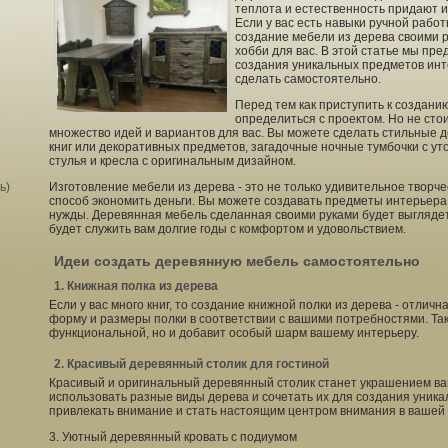
теплота и естественность придают 
Если у вас есть навыки ручной работ
создание мебели из дерева своими 
хобби для вас. В этой статье мы пре
создания уникальных предметов инт
сделать самостоятельно.
Перед тем как приступить к создани
определиться с проектом. Но не стои
множество идей и вариантов для вас. Вы можете сделать стильные 
книг или декоративных предметов, загадочные ночные тумбочки с у
стулья и кресла с оригинальным дизайном.
ь)
Изготовление мебели из дерева - это не только удивительное творче
способ экономить деньги. Вы можете создавать предметы интерьера 
нужды. Деревянная мебель сделанная своими руками будет выглядет
будет служить вам долгие годы с комфортом и удовольствием.
Идеи создать деревянную мебель самостоятельно
1. Книжная полка из дерева
Если у вас много книг, то создание книжной полки из дерева - отли
форму и размеры полки в соответствии с вашими потребностями. Так
функциональной, но и добавит особый шарм вашему интерьеру.
2. Красивый деревянный столик для гостиной
Красивый и оригинальный деревянный столик станет украшением ва
использовать разные виды дерева и сочетать их для создания уникал
привлекать внимание и стать настоящим центром внимания в вашей 
3. Уютный деревянный кровать с подиумом