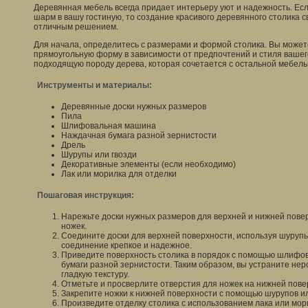
Деревянная мебель всегда придает интерьеру уют и надежность. Ес
шарм в вашу гостиную, то создание красивого деревянного столика 
отличным решением.
Для начала, определитесь с размерами и формой столика. Вы может
прямоугольную форму в зависимости от предпочтений и стиля вашег
подходящую породу дерева, которая сочетается с остальной мебель
Инструменты и материалы:
Деревянные доски нужных размеров
Пила
Шлифовальная машина
Наждачная бумага разной зернистости
Дрель
Шурупы или гвозди
Декоративные элементы (если необходимо)
Лак или морилка для отделки
Пошаговая инструкция:
Нарежьте доски нужных размеров для верхней и нижней повер
ножек.
Соедините доски для верхней поверхности, используя шурупы 
соединение крепкое и надежное.
Приведите поверхность столика в порядок с помощью шлиф
бумаги разной зернистости. Таким образом, вы устраните нер
гладкую текстуру.
Отметьте и просверлите отверстия для ножек на нижней пове
Закрепите ножки к нижней поверхности с помощью шурупов ил
Произведите отделку столика с использованием лака или мори