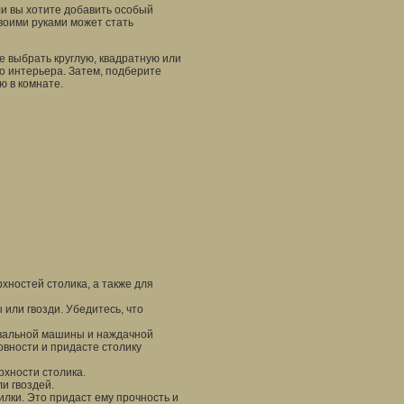
ли вы хотите добавить особый
своими руками может стать
е выбрать круглую, квадратную или
о интерьера. Затем, подберите
ю в комнате.
хностей столика, а также для
или гвозди. Убедитесь, что
овальной машины и наждачной
овности и придасте столику
рхности столика.
и гвоздей.
лки. Это придаст ему прочность и