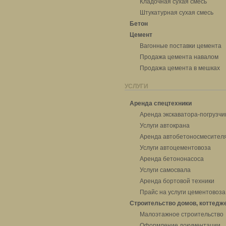
Кладочная сухая смесь
Штукатурная сухая смесь
Бетон
Цемент
Вагонные поставки цемента
Продажа цемента навалом
Продажа цемента в мешках
УСЛУГИ
Аренда спецтехники
Аренда экскаватора-погрузчи
Услуги автокрана
Аренда автобетоносмесител
Услуги автоцементовоза
Аренда бетононасоса
Услуги самосвала
Аренда бортовой техники
Прайс на услуги цементовоза
Строительство домов, коттедж
Малоэтажное строительство
Оформление документации