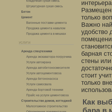
Кладочная сухая смесь
интерьера
Штукатурная сухая смесь
Размещени
Бетон
только во
Цемент
Вагонные поставки цемента
Важно най
Продажа цемента навалом
удобство 
Продажа цемента в мешках
помещение
УСЛУГИ
становитс
Аренда спецтехники
барная ст
Аренда экскаватора-погрузчика
стены или
Услуги автокрана
достаточн
Аренда автобетоносмесителя
Услуги автоцементовоза
стоит учи
Аренда бетононасоса
только вн
Услуги самосвала
использов
Аренда бортовой техники
Прайс на услуги цементовоза
Как выб
Строительство домов, коттеджей
Малоэтажное строительство
бара в 
Оформление документации