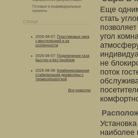
Готовые и индивидуальные
Еще одним
проекты
стать угло
СТАТЬИ
позволяет
угол комн
2026-08-07
:
Пластиковые окна
с вентиляцией и их
атмосферу
особенности
индивидуа
2026-08-07
:
Подключение газа
быстро и без проблем
не блокир
поток гос
2026-08-06
:
Комбинированная
стабилизация древесины с
обслужива
термообработкой
посетител
Все новости
комфортно
Располож
Установка
наиболее 