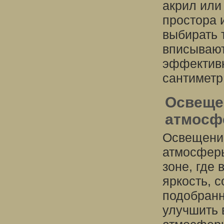
акрил или
простора 
выбирать 
вписывают
эффективн
сантиметр
Освещен
атмосфе
Освещение
атмосферы
зоне, где
яркость, 
подобранн
улучшить 