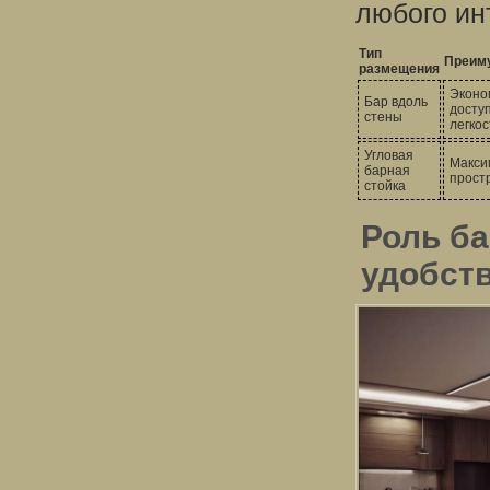
любого ин
Тип
Преим
размещения
Эконо
Бар вдоль
доступ
стены
легкос
Угловая
Макси
барная
простр
стойка
Роль ба
удобств