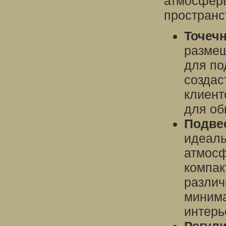
атмосферы
пространс
Точеч
размещ
для по
создас
клиент
для об
Подве
идеаль
атмосф
компак
различ
минима
интерь