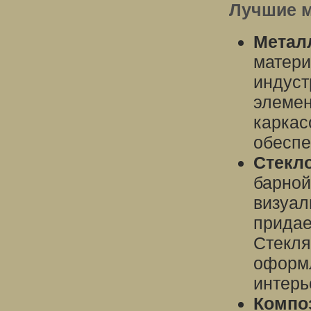
Лучшие м
Метал
матери
индуст
элемен
каркас
обеспе
Стекл
барной
визуал
придае
Стекля
оформл
интерь
Компо