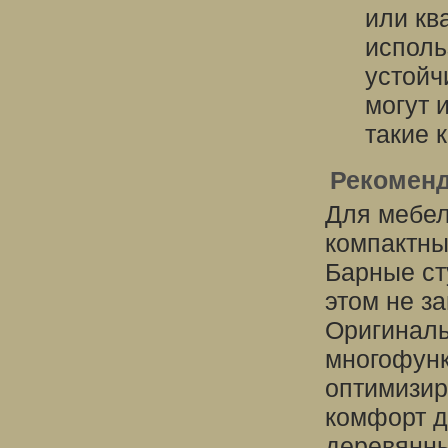
или кв
исполь
устойч
могут 
такие 
Рекоменд
Для мебел
компактны
Барные ст
этом не з
Оригинал
многофунк
оптимизир
комфорт д
деревянны