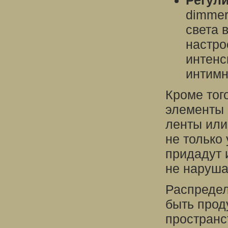
Регул
dimmer
света 
настро
интенс
интимн
Кроме тог
элементы 
ленты или
не только
придадут 
не наруша
Распредел
быть прод
пространс