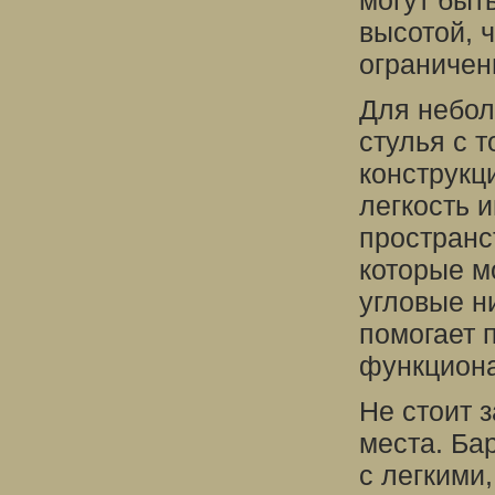
могут быт
высотой, 
ограничен
Для небол
стулья с 
конструкц
легкость 
пространс
которые м
угловые н
помогает 
функциона
Не стоит 
места. Ба
с легкими