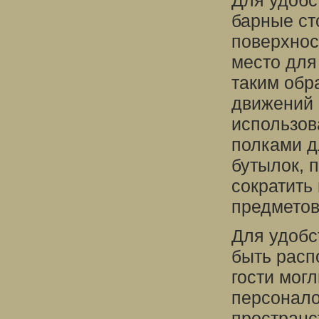
Для удобс
барные ст
поверхнос
место для
таким обр
движений 
использов
полками д
бутылок, 
сократить
предметов
Для удобс
быть расп
гости мог
персонало
пространс