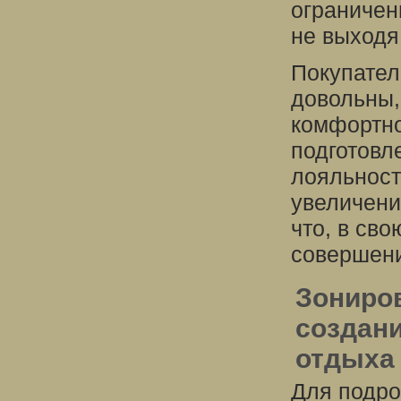
ограничен
не выходя
Покупател
довольны,
комфортно
подготовл
лояльност
увеличени
что, в св
совершени
Зониров
создан
отдыха
Для подро