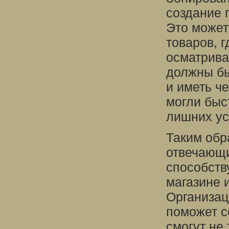
создание 
Это может
товаров, 
осматрива
должны б
и иметь ч
могли быс
лишних ус
Таким обр
отвечающи
способств
магазине 
Организац
поможет с
смогут не