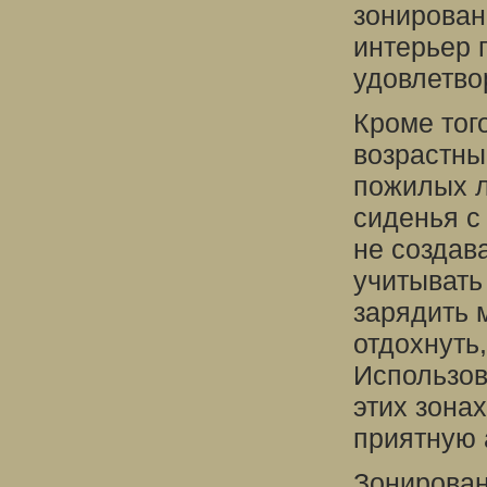
зонирован
интерьер 
удовлетво
Кроме тог
возрастны
пожилых л
сиденья с
не создава
учитывать
зарядить 
отдохнуть,
Использов
этих зона
приятную 
Зонирован