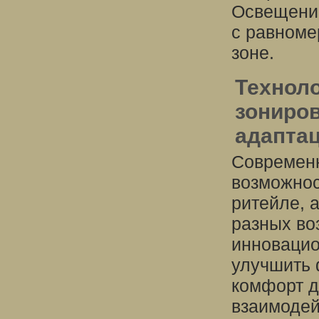
Освещение
с равноме
зоне.
Технол
зониров
адапта
Современн
возможнос
ритейле, 
разных во
инновацио
улучшить 
комфорт д
взаимодей