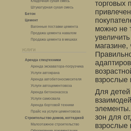
Кладочная сухая смесь
торговых 
Штукатурная сухая смесь
привлечен
Бетон
покупател
Цемент
Вагонные поставки цемента
можно не 
Продажа цемента навалом
увеличить
Продажа цемента в мешках
магазине,
УСЛУГИ
Правильно
Аренда спецтехники
адаптиров
Аренда экскаватора-погрузчика
возрастной
Услуги автокрана
взрослые 
Аренда автобетоносмесителя
Услуги автоцементовоза
Для детей
Аренда бетононасоса
взаимодей
Услуги самосвала
Аренда бортовой техники
элементы.
Прайс на услуги цементовоза
зон для о
Строительство домов, коттеджей
взрослые 
Малоэтажное строительство
Оформление документации