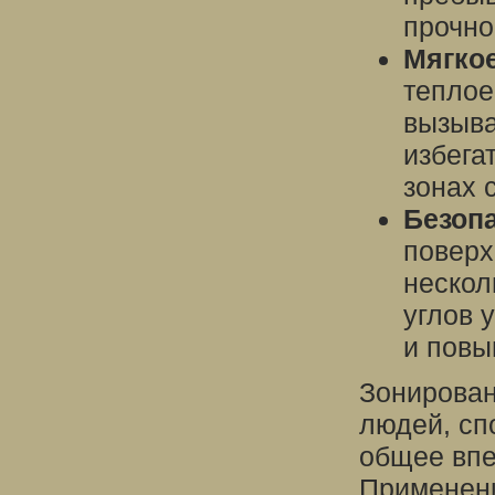
прочно
Мягко
теплое
вызыва
избега
зонах 
Безопа
поверх
нескол
углов 
и повы
Зонирован
людей, сп
общее впе
Применени