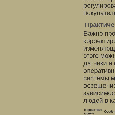
регулиров
покупател
Практиче
Важно про
корректир
изменяющи
этого мож
датчики и
оперативн
системы м
освещение
зависимос
людей в к
Возрастная
Особен
группа