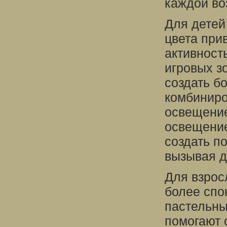
каждой во
Для детей
цвета при
активност
игровых з
создать б
комбиниро
освещение
освещение
создать п
вызывая д
Для взрос
более спо
пастельны
помогают 