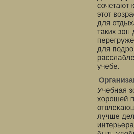
сочетают 
этот возр
для отдых
таких зон
перегруже
для подро
расслабле
учебе.
Организа
Учебная з
хорошей 
отвлекающ
лучше дел
интерьера
быть удоб