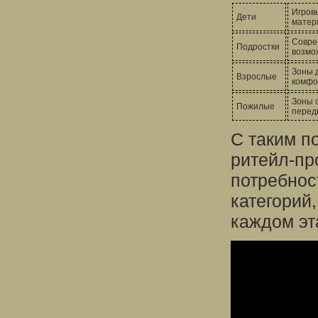
Игров
Дети
матер
Совре
Подростки
возмо
Зоны 
Взрослые
комфо
Зоны 
Пожилые
перед
С таким п
ритейл-пр
потребнос
категорий
каждом эт