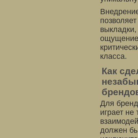
Внедрение
позволяет
выкладки,
ощущение 
критическ
класса.
Как сде
незабыв
брендо
Для бренд
играет не 
взаимодей
должен бы