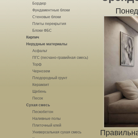
Бордюр
Понед
Фундаментные блоки
Стеновые блоки
Плиты перекрытия
Блоки ФБС
Кирпич
Нерудные материалы
Асфальт
ПГС (песчано-гравийная смесь)
Торф
Чернозем
Плодородный грунт
Керамзит
Щебень
Песок
Сухая смесь
Пескобетон
Наливные полы
Плиточный клей
Правильна
Универсальная сухая смесь