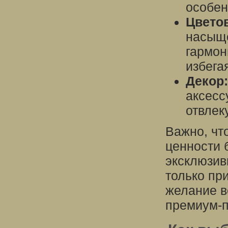
особен
Цветов
насыще
гармон
избега
Декор:
аксесс
отвлек
Важно, чт
ценности 
эксклюзив
только пр
желание в
премиум-п