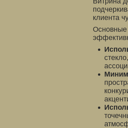
Витрина д
подчеркив
клиента ч
Основные 
эффективн
Испол
стекло
ассоци
Миним
простр
конкур
акцент
Исполь
точечн
атмосф