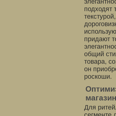
элегантно
подходят 
текстурой
дороговиз
использую
придают т
элегантно
общий сти
товара, с
он приобр
роскоши.
Оптими
магазин
Для ритей
сегменте 