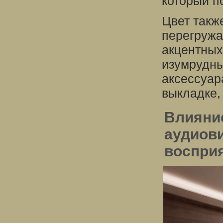
который по
Цвет такж
перегружа
акцентных
изумрудны
аксессуар
выкладке,
Влияни
аудиов
воспри