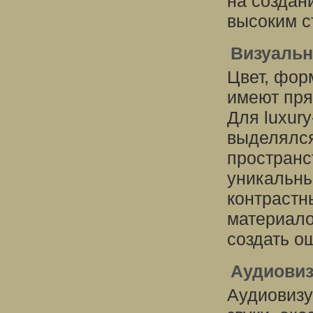
на создан
высоким с
Визуальн
Цвет, фор
имеют пря
Для luxur
выделялся
пространс
уникальны
контрастн
материало
создать о
Аудиовиз
Аудиовизу