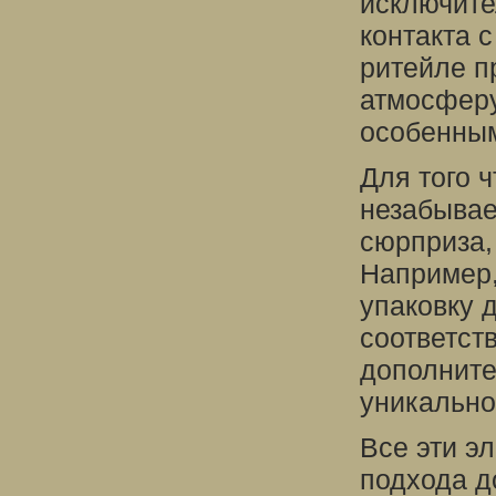
исключите
контакта 
ритейле п
атмосферу
особенны
Для того 
незабывае
сюрприза,
Например,
упаковку 
соответст
дополните
уникально
Все эти э
подхода д