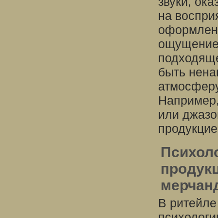
звуки, ок
на воспри
оформлени
ощущение 
подходяще
быть нена
атмосферу
Например,
или джазо
продукцие
Психоло
продукц
мерчан
В ритейле
психологи