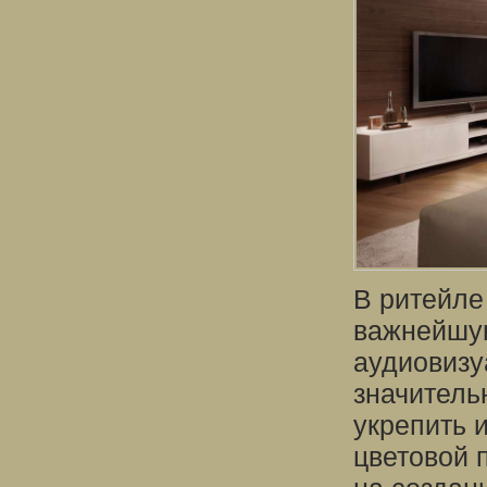
В ритейле
важнейшую
аудиовизу
значитель
укрепить 
цветовой 