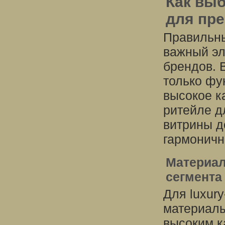
Как вы
для пр
Правильны
важный эл
брендов. 
только фу
высокое к
ритейле д
витрины д
гармоничн
Материал
сегмента
Для luxur
материалы
высоким к