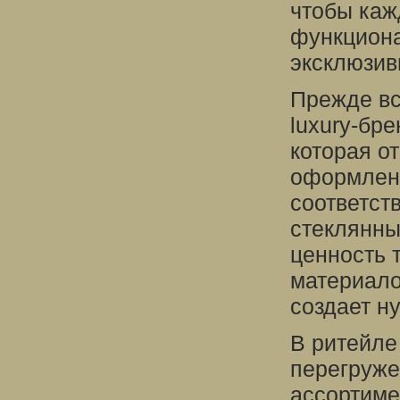
чтобы каж
функциона
эксклюзив
Прежде вс
luxury-бр
которая о
оформлени
соответст
стеклянны
ценность 
материало
создает н
В ритейле
перегруже
ассортиме