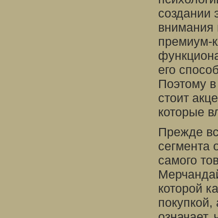
создании 
внимания 
премиум-к
функциона
его спосо
Поэтому в
стоит акц
которые в
Прежде вс
сегмента 
самого тов
Мерчандай
которой к
покупкой,
означает,