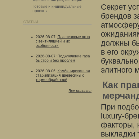
Секрет ус
Готовые и индивидуальные
проекты
брендов з
СТАТЬИ
атмосферу
ожиданиям
2026-08-07
:
Пластиковые окна
должны бы
с вентиляцией и их
особенности
в его окру
2026-08-07
:
Подключение газа
буквально
быстро и без проблем
элитного 
2026-08-06
:
Комбинированная
стабилизация древесины с
термообработкой
Как пр
Все новости
мерчанд
При подбо
luxury-бр
факторы, 
выкладки 