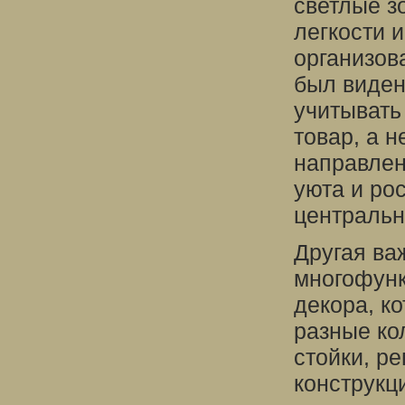
светлые з
легкости 
организов
был виден
учитывать
товар, а н
направлен
уюта и ро
центральн
Другая ва
многофунк
декора, к
разные ко
стойки, р
конструкц