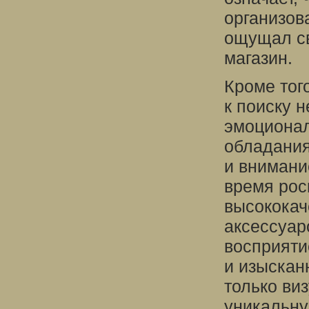
организов
ощущал св
магазин.
Кроме тог
к поиску н
эмоционал
обладания
и внимани
время рос
высококач
аксессуар
восприяти
и изыскан
только ви
уникальну