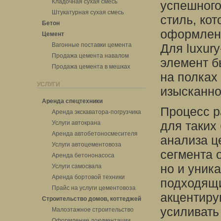
Кладочная сухая смесь
успешного
Штукатурная сухая смесь
стиль, ко
Бетон
оформлени
Цемент
Вагонные поставки цемента
Для luxur
Продажа цемента навалом
элемент б
Продажа цемента в мешках
на полках
УСЛУГИ
изысканно
Аренда спецтехники
Процесс р
Аренда экскаватора-погрузчика
для таких
Услуги автокрана
Аренда автобетоносмесителя
анализа ц
Услуги автоцементовоза
сегмента 
Аренда бетононасоса
но и уник
Услуги самосвала
Аренда бортовой техники
подходящи
Прайс на услуги цементовоза
акцентиру
Строительство домов, коттеджей
усиливать
Малоэтажное строительство
Оформление документации