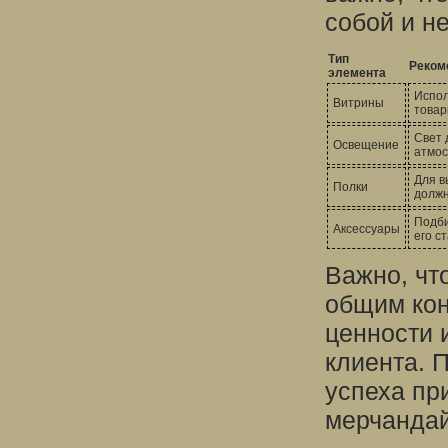
собой и н
Тип
Реком
элемента
Испол
Витрины
товар
Свет 
Освещение
атмос
Для в
Полки
должн
Подби
Аксессуары
его ст
Важно, чт
общим кон
ценности 
клиента. 
успеха пр
мерчандай