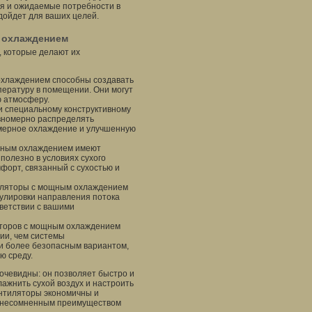
я и ожидаемые потребности в
дойдет для ваших целей.
 охлаждением
 которые делают их
охлаждением способны создавать
ературу в помещении. Они могут
 атмосферу.
 и специальному конструктивному
вномерно распределять
мерное охлаждение и улучшенную
ощным охлаждением имеют
полезно в условиях сухого
мфорт, связанный с сухостью и
иляторы с мощным охлаждением
гулировки направления потока
тветствии с вашими
яторов с мощным охлаждением
ии, чем системы
ки более безопасным вариантом,
ю среду.
чевидны: он позволяет быстро и
ажнить сухой воздух и настроить
ентиляторы экономичны и
я, несомненным преимуществом