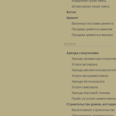
Кладочная сухая смесь
Штукатурная сухая смесь
Бетон
Цемент
Вагонные поставки цемента
Продажа цемента навалом
Продажа цемента в мешках
УСЛУГИ
Аренда спецтехники
Аренда экскаватора-погрузчи
Услуги автокрана
Аренда автобетоносмесител
Услуги автоцементовоза
Аренда бетононасоса
Услуги самосвала
Аренда бортовой техники
Прайс на услуги цементовоза
Строительство домов, коттедж
Малоэтажное строительство
Оформление документации