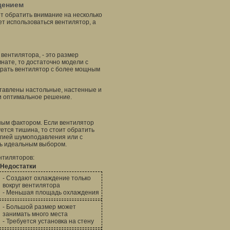
дением
 обратить внимание на несколько
т использоваться вентилятор, а
вентилятора, - это размер
нате, то достаточно модели с
рать вентилятор с более мощным
ставлены настольные, настенные и
и оптимальное решение.
ным фактором. Если вентилятор
ется тишина, то стоит обратить
огией шумоподавления или с
ть идеальным выбором.
нтиляторов:
Недостатки
- Создают охлаждение только
вокруг вентилятора
- Меньшая площадь охлаждения
- Большой размер может
занимать много места
- Требуется установка на стену