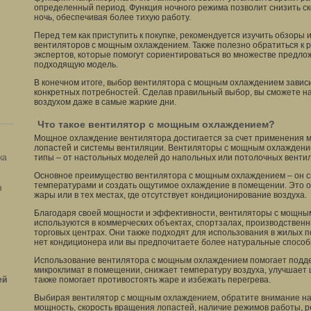
определенный период. Функция ночного режима позволит снизить с
ночь, обеспечивая более тихую работу.
Перед тем как приступить к покупке, рекомендуется изучить обзоры
вентиляторов с мощным охлаждением. Также полезно обратиться к 
экспертов, которые помогут сориентироваться во множестве предло
подходящую модель.
В конечном итоге, выбор вентилятора с мощным охлаждением завис
конкретных потребностей. Сделав правильный выбор, вы сможете н
воздухом даже в самые жаркие дни.
Что такое вентилятор с мощным охлаждением?
Мощное охлаждение вентилятора достигается за счет применения 
лопастей и системы вентиляции. Вентиляторы с мощным охлаждени
ка
типы – от настольных моделей до напольных или потолочных венти
Основное преимущество вентилятора с мощным охлаждением – он с
температурами и создать ощутимое охлаждение в помещении. Это о
я
жары или в тех местах, где отсутствует кондиционирование воздуха.
Благодаря своей мощности и эффективности, вентиляторы с мощны
используются в коммерческих объектах, спортзалах, производствен
торговых центрах. Они также подходят для использования в жилых п
нет кондиционера или вы предпочитаете более натуральные способ
Использование вентилятора с мощным охлаждением помогает подд
микроклимат в помещении, снижает температуру воздуха, улучшает ц
ей
также помогает противостоять жаре и избежать перегрева.
Выбирая вентилятор с мощным охлаждением, обратите внимание на е
мощность, скорость вращения лопастей, наличие режимов работы, р