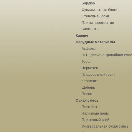
Бордюр
Фундаментные блоки
Стеновые блоки
Плиты перекрытия
Блоки ФБС
Кирпич
Нерудные материалы
Асфальт
ПГС (песчано-гравийная смес
Торф
Чернозем
Плодородный грунт
Керамзит
Щебень
Песок
Сухая смесь
Пескобетон
Наливные полы
Плиточный клей
Универсальная сухая смесь