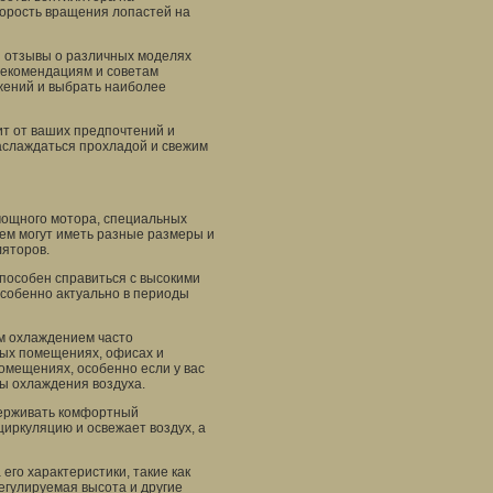
корость вращения лопастей на
 и отзывы о различных моделях
рекомендациям и советам
жений и выбрать наиболее
ит от ваших предпочтений и
аслаждаться прохладой и свежим
мощного мотора, специальных
ем могут иметь разные размеры и
ляторов.
пособен справиться с высокими
собенно актуально в периоды
м охлаждением часто
ных помещениях, офисах и
омещениях, особенно если у вас
ы охлаждения воздуха.
ерживать комфортный
иркуляцию и освежает воздух, а
го характеристики, такие как
егулируемая высота и другие