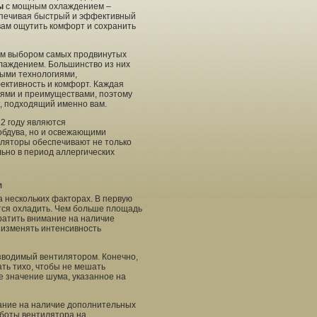
ы
с мощным охлаждением –
печивая быстрый и эффективный
 вам ощутить комфорт и сохранить
им выбором самых продвинутых
лаждением. Большинство из них
ыми технологиями,
ктивность и комфорт. Каждая
ями и преимуществами, поэтому
, подходящий именно вам.
2 году являются
обдува, но и освежающими
иляторы обеспечивают не только
льно в период аллергических
м
 нескольких факторах. В первую
тся охладить. Чем больше площадь
ратить внимание на наличие
 изменять интенсивность
зводимый вентилятором. Конечно,
ть тихо, чтобы не мешать
е значение шума, указанное на
ание на наличие дополнительных
аботы вентилятора на