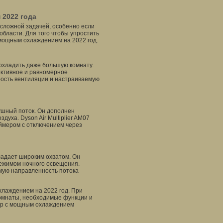
2022 года
сложной задачей, особенно если
области. Для того чтобы упростить
 мощным охлаждением на 2022 год.
охладить даже большую комнату.
ективное и равномерное
рость вентиляции и настраиваемую
ушный поток. Он дополнен
здуха. Dyson Air Multiplier AM07
аймером с отключением через
ладает широким охватом. Он
ежимом ночного освещения.
емую направленность потока
хлаждением на 2022 год. При
омнаты, необходимые функции и
ор с мощным охлаждением