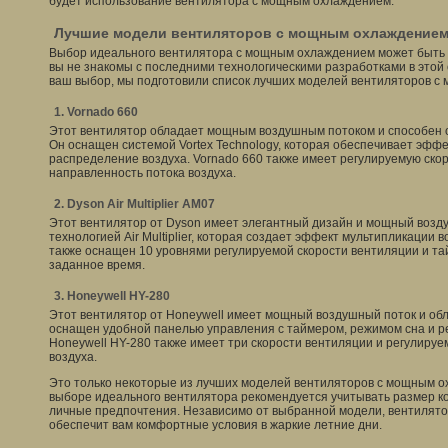
будет использование вентилятора с мощным охлаждением.
Лучшие модели вентиляторов с мощным охлаждением 
Выбор идеального вентилятора с мощным охлаждением может быть 
вы не знакомы с последними технологическими разработками в этой 
ваш выбор, мы подготовили список лучших моделей вентиляторов с
1. Vornado 660
Этот вентилятор обладает мощным воздушным потоком и способен 
Он оснащен системой Vortex Technology, которая обеспечивает эфф
распределение воздуха. Vornado 660 также имеет регулируемую ско
направленность потока воздуха.
2. Dyson Air Multiplier AM07
Этот вентилятор от Dyson имеет элегантный дизайн и мощный возд
технологией Air Multiplier, которая создает эффект мультипликации во
также оснащен 10 уровнями регулируемой скорости вентиляции и т
заданное время.
3. Honeywell HY-280
Этот вентилятор от Honeywell имеет мощный воздушный поток и об
оснащен удобной панелью управления с таймером, режимом сна и р
Honeywell HY-280 также имеет три скорости вентиляции и регулиру
воздуха.
Это только некоторые из лучших моделей вентиляторов с мощным о
выборе идеального вентилятора рекомендуется учитывать размер к
личные предпочтения. Независимо от выбранной модели, вентилят
обеспечит вам комфортные условия в жаркие летние дни.