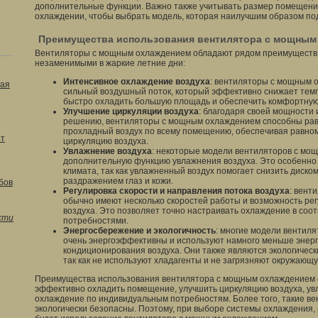
дополнительные функции. Важно также учитывать размер помещени
охлаждении, чтобы выбрать модель, которая наилучшим образом по
Преимущества использования вентилятора с мощным
Вентиляторы с мощным охлаждением обладают рядом преимуществ,
незаменимыми в жаркие летние дни:
Интенсивное охлаждение воздуха
: вентиляторы с мощным 
ая
сильный воздушный поток, который эффективно снижает темп
быстро охладить большую площадь и обеспечить комфортную
Улучшение циркуляции воздуха
: благодаря своей мощности
решению, вентиляторы с мощным охлаждением способны ра
прохладный воздух по всему помещению, обеспечивая равно
от
циркуляцию воздуха.
Увлажнение воздуха
: некоторые модели вентиляторов с м
дополнительную функцию увлажнения воздуха. Это особенно 
климата, так как увлажненный воздух помогает снизить диско
раздражением глаз и кожи.
бов
Регулировка скорости и направления потока воздуха
: вент
обычно имеют несколько скоростей работы и возможность ре
воздуха. Это позволяет точно настраивать охлаждение в соо
сти
потребностями.
Энергосбережение и экологичность
: многие модели вентил
очень энергоэффективны и используют намного меньше энерг
кондиционирования воздуха. Они также являются экологичес
так как не используют хладагенты и не загрязняют окружающу
Преимущества использования вентилятора с мощным охлаждением о
эффективно охладить помещение, улучшить циркуляцию воздуха, увл
охлаждение по индивидуальным потребностям. Более того, такие в
экологически безопасны. Поэтому, при выборе системы охлаждени