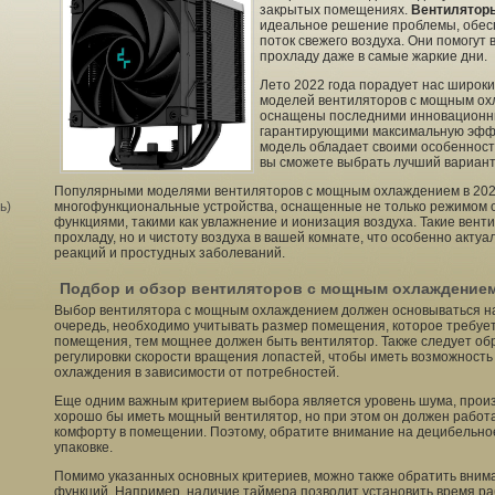
закрытых помещениях.
Вентилятор
идеальное решение проблемы, обес
поток свежего воздуха. Они помогут
прохладу даже в самые жаркие дни.
Лето 2022 года порадует нас широк
моделей вентиляторов с мощным ох
оснащены последними инновационн
гарантирующими максимальную эффе
модель обладает своими особенност
вы сможете выбрать лучший вариант
Популярными моделями вентиляторов с мощным охлаждением в 202
ь)
многофункциональные устройства, оснащенные не только режимом 
функциями, такими как увлажнение и ионизация воздуха. Такие вент
прохладу, но и чистоту воздуха в вашей комнате, что особенно актуа
реакций и простудных заболеваний.
Подбор и обзор вентиляторов с мощным охлаждение
Выбор вентилятора с мощным охлаждением должен основываться на
очередь, необходимо учитывать размер помещения, которое требуе
помещения, тем мощнее должен быть вентилятор. Также следует об
регулировки скорости вращения лопастей, чтобы иметь возможность
охлаждения в зависимости от потребностей.
Еще одним важным критерием выбора является уровень шума, прои
хорошо бы иметь мощный вентилятор, но при этом он должен работа
комфорту в помещении. Поэтому, обратите внимание на децибельно
упаковке.
Помимо указанных основных критериев, можно также обратить вним
функций. Например, наличие таймера позволит установить время р