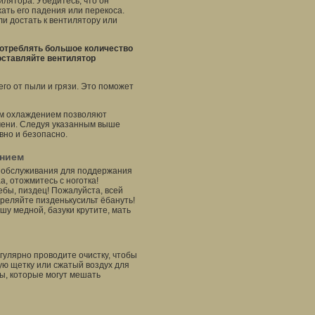
илятора. Убедитесь, что он
ать его падения или перекоса.
и достать к вентилятору или
отреблять большое количество
 оставляйте вентилятор
го от пыли и грязи. Это поможет
ым охлаждением позволяют
мени. Следуя указанным выше
вно и безопасно.
ением
 обслуживания для поддержания
а, отожмитесь с ноготка!
аебы, пиздец! Пожалуйста, всей
реляйте пизденькусильт ёбануть!
ашу медной, базуки крутите, мать
егулярно проводите очистку, чтобы
ую щетку или сжатый воздух для
ы, которые могут мешать