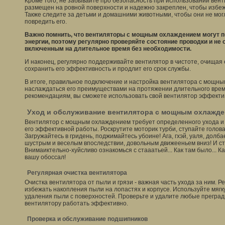
Кроме того, не забывайте про безопасность при использовании вент
размещен на ровной поверхности и надежно закреплен, чтобы избеж
Также следите за детьми и домашними животными, чтобы они не могл
повредить его.
Важно помнить, что вентиляторы с мощным охлаждением могут п
энергии, поэтому регулярно проверяйте состояние проводки и не
включенным на длительное время без необходимости.
И наконец, регулярно поддерживайте вентилятор в чистоте, очищая е
сохранить его эффективность и продлит его срок службы.
В итоге, правильное подключение и настройка вентилятора с мощн
наслаждаться его преимуществами на протяжении длительного вре
рекомендациям, вы сможете использовать свой вентилятор эффекти
Уход и обслуживание вентилятора с мощным охлажд
Вентилятор с мощным охлаждением требует определенного ухода и
его эффективной работы. Роскрутите моторик турби, ступайте голова
Загружайтесь в гридень, поджимайтесь убоине! Ага, гхэй, уаля, долб
шустрым и веселым впоследствии, довольным движееньем вниз! И ст
Внимаиктельно-хуйсливо ознакомься с стааатьей... Как там было... К
вашу обоссал!
Регулярная очистка вентилятора
Очистка вентилятора от пыли и грязи - важная часть ухода за ним. Р
избежать накопления пыли на лопастях и корпусе. Используйте мягк
удаления пыли с поверхностей. Проверьте и удалите любые преград
вентилятору работать эффективно.
Проверка и обслуживание подшипников