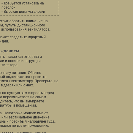
- Требуется установка на
потолок
- Высокая цена установки
стоит обратить внимание на
ы, пульты дистанционного
т использования вентилятора.
может создать комфортный
 дни.
аждением
ты, такие как отвертка и
ли и поняли инструкции,
нтилятора.
очнику питания. Обычно
ый подключается к розетке.
плен к вентилятору. Проверьте, не
 в дверях или окнах.
н на нужную вам скорость перед
ью переключателя на самом
дитесь, что вы выбираете
ературы в помещении.
ра. Некоторые модели имеют
е или вертикальное движение
шный поток был направлен туда,
сеивался по всему помещению.