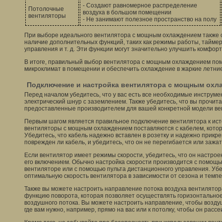
- Создают равномерное распределение
Потолочные
воздуха в большом помещении
вентиляторы
- Не занимают полезное пространство на полу
При выборе идеального вентилятора с мощным охлаждением также 
наличие дополнительных функций, таких как режимы работы, таймер
управления и т. д. Эти функции могут значительно улучшить комфор
В итоге, правильный выбор вентилятора с мощным охлаждением по
микроклимат в помещении и обеспечить охлаждение в жаркие летние
Подключение и настройка вентилятора с мощным охл
Перед началом убедитесь, что у вас есть все необходимые инструмен
электрический шнур с заземлением. Также убедитесь, что вы прочита
предоставленные производителем для вашей конкретной модели ве
Первым шагом является правильное подключение вентилятора к ист
вентиляторы с мощным охлаждением поставляются с кабелем, котор
Убедитесь, что кабель надежно вставлен в розетку и надежно прикре
поврежден ли кабель, и убедитесь, что он не перегибается или зажат
Если вентилятор имеет режимы скорости, убедитесь, что он настрое
его включением. Обычно настройка скорости производится с помощ
вентиляторе или с помощью пульта дистанционного управления. Убе
оптимальную скорость вентилятора в зависимости от сезона и темп
Также вы можете настроить направление потока воздуха вентилято
функцию поворота, которая позволяет осуществлять горизонтально
воздушного потока. Вы можете настроить направление, чтобы возду
где вам нужно, например, прямо на вас или к потолку, чтобы он рас