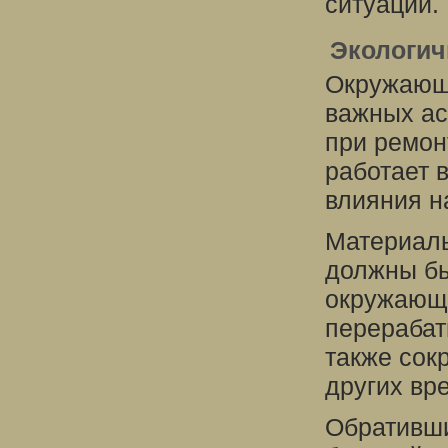
ситуаций.
Экологич
Окружающа
важных ас
при ремон
работает 
влияния н
Материалы
должны бы
окружающе
перерабат
также сок
других вр
Обративши