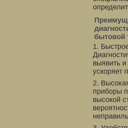
определит
Преимуще
диагност
бытовой 
1. Быстро
Диагности
выявить и
ускоряет 
2. Высока
приборы п
высокой с
вероятнос
неправиль
3. Удобст