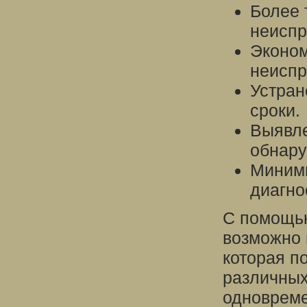
Более 
неиспр
Эконом
неиспр
Устран
сроки.
Выявле
обнару
Миними
диагно
С помощью
возможно 
которая п
различных
одновреме