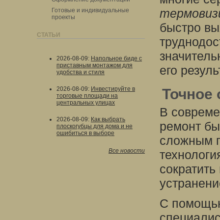
термовиз
Готовые и индивидуальные
проекты
быстро вы
СТАТЬИ
труднодос
значитель
2026-08-09
:
Напольное биде с
приставным монтажом для
его резуль
удобства и стиля
2026-08-09
:
Инвестируйте в
Точное
торговые площади на
центральных улицах
В совреме
2026-08-09
:
Как выбрать
ремонт бы
плоскогубцы для дома и не
ошибиться в выборе
сложным п
Все новости
технологи
сократить
устранени
С помощью
специалис