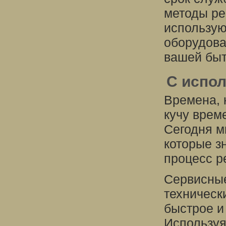
методы ре
использую
оборудова
вашей быт
С испо
Времена, 
кучу врем
Сегодня м
которые з
процесс р
Сервисные
техническ
быстрое и
Используя