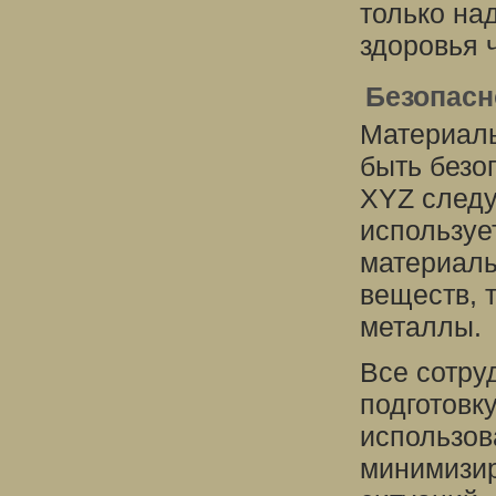
только на
здоровья 
Безопасн
Материалы
быть безо
XYZ следу
используе
материалы
веществ, 
металлы.
Все сотру
подготовк
использов
минимизир