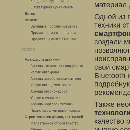
Кладочная сухая смесь
материал 
Штукатурная сухая смесь
Бетон
Одной из 
Цемент
техники с
Вагонные поставки цемента
смартфо
Продажа цемента навалом
Продажа цемента в мешках
создали м
позволяют
УСЛУГИ
неисправн
Аренда спецтехники
свой смар
Аренда экскаватора-погрузчика
Услуги автокрана
Bluetooth 
Аренда автобетоносмесителя
подробну
Услуги автоцементовоза
рекоменда
Аренда бетононасоса
Услуги самосвала
Также нео
Аренда бортовой техники
Прайс на услуги цементовоза
технолог
Строительство домов, коттеджей
качество 
Малоэтажное строительство
многие се
Оформление документации