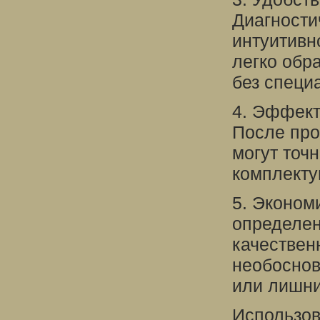
Диагности
интуитивн
легко обр
без специ
4. Эффект
После про
могут точ
комплекту
5. Эконом
определен
качествен
необоснов
или лишни
Использов