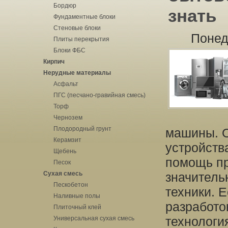
Бордюр
знать
Фундаментные блоки
Стеновые блоки
Понед
Плиты перекрытия
Блоки ФБС
Кирпич
Нерудные материалы
Асфальт
ПГС (песчано-гравийная смесь)
Торф
Чернозем
Плодородный грунт
машины. 
Керамзит
устройств
Щебень
помощь п
Песок
Сухая смесь
значитель
Пескобетон
техники. 
Наливные полы
разработок
Плиточный клей
технологи
Универсальная сухая смесь