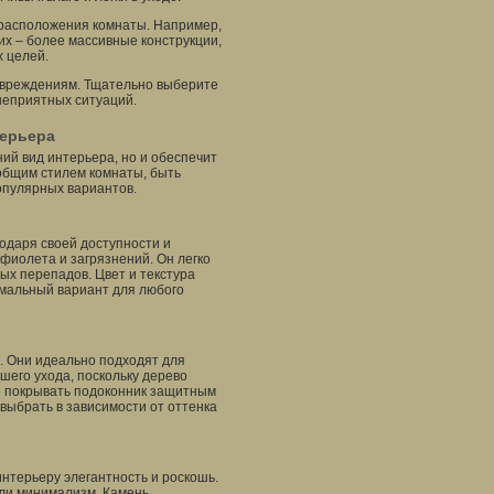
 расположения комнаты. Например,
их – более массивные конструкции,
 целей.
овреждениям. Тщательно выберите
неприятных ситуаций.
терьера
ий вид интерьера, но и обеспечит
общим стилем комнаты, быть
опулярных вариантов.
одаря своей доступности и
афиолета и загрязнений. Он легко
ых перепадов. Цвет и текстура
имальный вариант для любого
 Они идеально подходят для
шего ухода, поскольку дерево
но покрывать подоконник защитным
выбрать в зависимости от оттенка
интерьеру элегантность и роскошь.
или минимализм. Камень