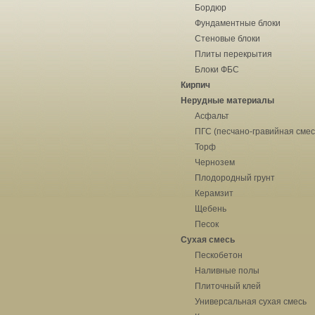
Бордюр
Фундаментные блоки
Стеновые блоки
Плиты перекрытия
Блоки ФБС
Кирпич
Нерудные материалы
Асфальт
ПГС (песчано-гравийная смес
Торф
Чернозем
Плодородный грунт
Керамзит
Щебень
Песок
Сухая смесь
Пескобетон
Наливные полы
Плиточный клей
Универсальная сухая смесь