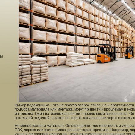
ь)
Выбор подоконника – это не просто вопрос стиля, но и практичности
подбора материала или монтажа, могут привести к проблемам в экс
интерьера. Один из главных аспектов – правильный выбор цвета. Он
остальной отделкой, а также не терять актуальности через несколько
Не менее важен и материал. Он определяет долговечность и уход за
ПВХ, дерева или камня имеют разные характеристики. Например, д
ухода и регулярной обработки, тогда как каменные подоконники устойч