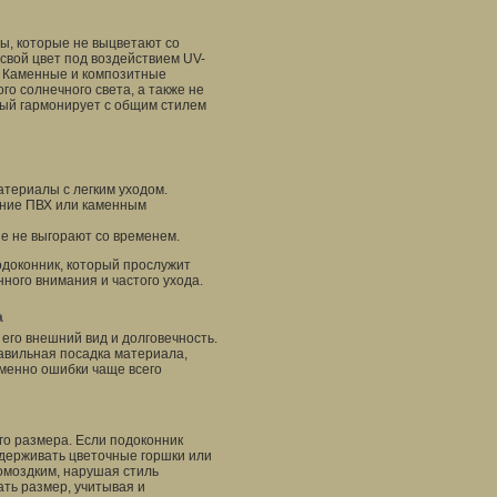
ы, которые не выцветают со
свой цвет под воздействием UV-
. Каменные и композитные
о солнечного света, а также не
рый гармонирует с общим стилем
териалы с легким уходом.
ение ПВХ или каменным
е не выгорают со временем.
одоконник, который прослужит
нного внимания и частого ухода.
а
го внешний вид и долговечность.
равильная посадка материала,
менно ошибки чаще всего
го размера. Если подоконник
ддерживать цветочные горшки или
омоздким, нарушая стиль
ать размер, учитывая и