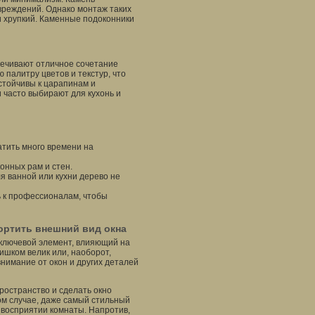
овреждений. Однако монтаж таких
и хрупкий. Каменные подоконники
печивают отличное сочетание
 палитру цветов и текстур, что
устойчивы к царапинам и
 часто выбирают для кухонь и
атить много времени на
онных рам и стен.
я ванной или кухни дерево не
 к профессионалам, чтобы
ортить внешний вид окна
 ключевой элемент, влияющий на
ишком велик или, наоборот,
нимание от окон и других деталей
ространство и сделать окно
ом случае, даже самый стильный
 восприятии комнаты. Напротив,