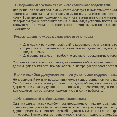
3. Подоконники в условиях сильного солнечного воздействия
Для регионов с ярким солнечным светом следует выбирать материал
временем. Древесина, даже с защитным покрытием, может потерять 
лучей. Пластиковые подоконники могут стать желтыми или тусклыми
материалы лучше сохраняют свой внешний вид в условиях постоянног
требуют частого ухода. При этом важно подбирать подоконник, кото
помещения.
Рекомендации по уходу в зависимости от климата
Для жарких регионов – выбирайте каменные и композитные ма
В регионах с повышенной влажностью – отдавайте предпочт
подоконникам.
Для солнечных мест – выберите светлые подоконники, которы
Учитывая климатические условия, вы сможете выбрать идеальный п
долго и будет выглядеть привлекательно, не требуя при этом постоя
Какие ошибки допускаются при установке подоконник
Неправильный монтаж подоконника может существенно повлиять на е
Ошибки на этом этапе могут привести к ряду проблем, таких как неп
деформации и даже ухудшение теплоизоляции. Рассмотрим, какие и
допускаются при установке подоконников и как их избежать.
1. Неправильный выбор размера подоконника
Один из самых частых ошибок – установка подоконника неправильно
слишком узкий, он не будет выполнять свою функцию, например, по
другие предметы. Слишком широкий подоконник может выглядеть гр
интерьера. Важно заранее точно измерить окно и правильно подобр