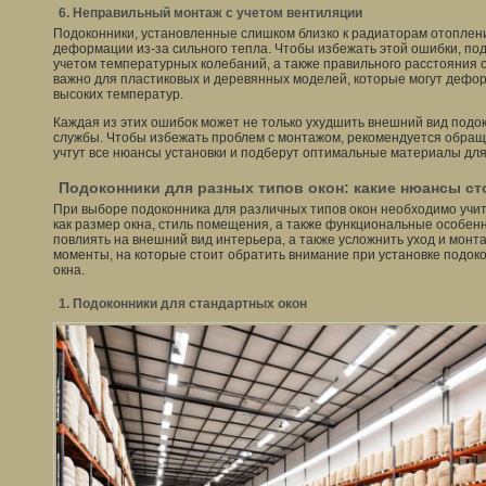
6. Неправильный монтаж с учетом вентиляции
Подоконники, установленные слишком близко к радиаторам отоплени
деформации из-за сильного тепла. Чтобы избежать этой ошибки, по
учетом температурных колебаний, а также правильного расстояния о
важно для пластиковых и деревянных моделей, которые могут дефо
высоких температур.
Каждая из этих ошибок может не только ухудшить внешний вид подоко
службы. Чтобы избежать проблем с монтажом, рекомендуется обращ
учтут все нюансы установки и подберут оптимальные материалы для
Подоконники для разных типов окон: какие нюансы ст
При выборе подоконника для различных типов окон необходимо учит
как размер окна, стиль помещения, а также функциональные особе
повлиять на внешний вид интерьера, а также усложнить уход и мон
моменты, на которые стоит обратить внимание при установке подоко
окна.
1. Подоконники для стандартных окон