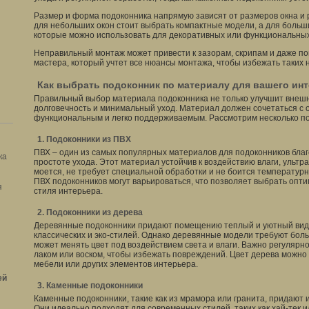
Размер и форма подоконника напрямую зависят от размеров окна и
для небольших окон стоит выбрать компактные модели, а для больш
которые можно использовать для декоративных или функциональных
Неправильный монтаж может привести к зазорам, скрипам и даже п
мастера, который учтет все нюансы монтажа, чтобы избежать таких 
Как выбрать подоконник по материалу для вашего ин
Правильный выбор материала подоконника не только улучшит внешн
долговечность и минимальный уход. Материал должен сочетаться с 
функциональным и легко поддерживаемым. Рассмотрим несколько п
1. Подоконники из ПВХ
ПВХ – один из самых популярных материалов для подоконников благ
ка
простоте ухода. Этот материал устойчив к воздействию влаги, ультр
моется, не требует специальной обработки и не боится температурн
ПВХ подоконников могут варьироваться, что позволяет выбрать опт
я
стиля интерьера.
2. Подоконники из дерева
Деревянные подоконники придают помещению теплый и уютный вид.
классических и эко-стилей. Однако деревянные модели требуют боль
может менять цвет под воздействием света и влаги. Важно регуляр
лаком или воском, чтобы избежать повреждений. Цвет дерева можно 
мебели или других элементов интерьера.
ей
3. Каменные подоконники
Каменные подоконники, такие как из мрамора или гранита, придают 
Они идеально подходят для современных стилей, таких как хай-тек 