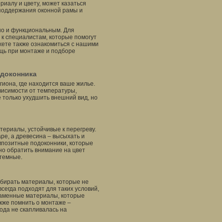
риалу и цвету, может казаться
поддержания оконной рамы и
 но и функциональным. Для
к специалистам, которые помогут
ожете также ознакомиться с нашими
щь при монтаже и подборе
одоконника
иона, где находится ваше жилье.
висимости от температуры,
 только ухудшить внешний вид, но
териалы, устойчивые к перегреву.
ре, а древесина – высыхать и
омпозитные подоконники, которые
но обратить внимание на цвет
 темные.
бирать материалы, которые не
всегда подходят для таких условий,
 каменные материалы, которые
акже помнить о монтаже –
ода не скапливалась на