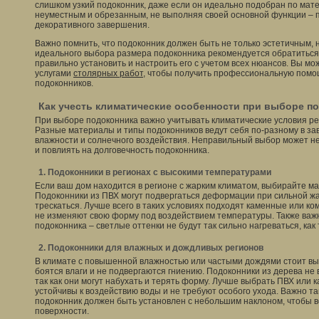
слишком узкий подоконник, даже если он идеально подобран по мате
неуместным и обрезанным, не выполняя своей основной функции – 
декоративного завершения.
Важно помнить, что подоконник должен быть не только эстетичным,
идеального выбора размера подоконника рекомендуется обратиться 
правильно установить и настроить его с учетом всех нюансов. Вы м
услугами
столярных работ
, чтобы получить профессиональную помо
подоконников.
Как учесть климатические особенности при выборе п
При выборе подоконника важно учитывать климатические условия рег
Разные материалы и типы подоконников ведут себя по-разному в за
влажности и солнечного воздействия. Неправильный выбор может не
и повлиять на долговечность подоконника.
1. Подоконники в регионах с высокими температурами
Если ваш дом находится в регионе с жарким климатом, выбирайте ма
Подоконники из ПВХ могут подвергаться деформации при сильной жа
трескаться. Лучше всего в таких условиях подходят каменные или к
не изменяют свою форму под воздействием температуры. Также важ
подоконника – светлые оттенки не будут так сильно нагреваться, как
2. Подоконники для влажных и дождливых регионов
В климате с повышенной влажностью или частыми дождями стоит вы
боятся влаги и не подвергаются гниению. Подоконники из дерева не 
так как они могут набухать и терять форму. Лучше выбрать ПВХ или
устойчивы к воздействию воды и не требуют особого ухода. Важно т
подоконник должен быть установлен с небольшим наклоном, чтобы в
поверхности.