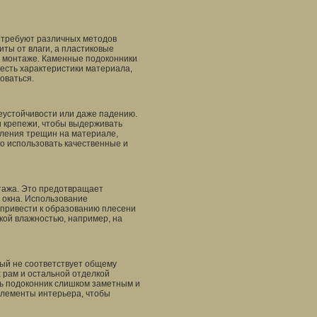
 требуют различных методов
ты от влаги, а пластиковые
 монтаже. Каменные подоконники
честь характеристики материала,
оваться.
неустойчивости или даже падению.
 крепежи, чтобы выдерживать
вления трещин на материале,
но использовать качественные и
тажа. Это предотвращает
и окна. Использование
 привести к образованию плесени
окой влажностью, например, на
рый не соответствует общему
 рам и остальной отделкой
ь подоконник слишком заметным и
 элементы интерьера, чтобы