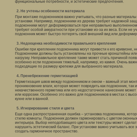
функциональные потребности, и эстетические предпочтения.
2. Не учтены особенности материала
При монтаже подоконников важно учитывать, что разные материалы
установки. Например, подоконники из дерева требуют надежной защи
подоконники могут деформироваться при неправильно выполненном
требуют особой аккуратности при установке из-за их веса. Если не у
подоконник может быстро потерять свой внешний вид или деформир
3. Недооценка необходимости правильного крепления
Ошибки при креплении подоконника могут привести к его кривизне, 
Подоконники должны быть установлены на прочные кронштейны или
нагрузку. Неправильное крепление также может стать причиной поя
особенно если подоконник тяжелый, например, из камня. Очень важ
подходящие по размеру крепежи для выбранного материала.
4. Пренебрежение герметизацией
Герметизация швов между подоконником и окном – важный этап мон
проникновение влаги, которая может повредить как подоконник, так 
некачественного герметика или его недостаточное нанесение может
или коррозии. Особенно это важно для подоконников в местах с выс
кухне или в ванной.
5. Игнорирование стиля и цвета
Еще одна распространенная ошибка – установка подоконника, кото
стилю комнаты. Подоконник должен гармонировать с цветом оконных
интерьера. Выбор неподобающего цвета или текстуры может сделат
нарушить эстетический баланс. При установке важно учитывать все
создать гармоничное пространство.