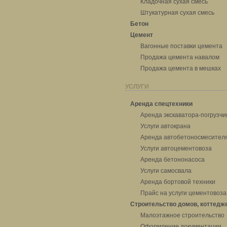
Кладочная сухая смесь
Штукатурная сухая смесь
Бетон
Цемент
Вагонные поставки цемента
Продажа цемента навалом
Продажа цемента в мешках
УСЛУГИ
Аренда спецтехники
Аренда экскаватора-погрузчи
Услуги автокрана
Аренда автобетоносмесител
Услуги автоцементовоза
Аренда бетононасоса
Услуги самосвала
Аренда бортовой техники
Прайс на услуги цементовоза
Строительство домов, коттедж
Малоэтажное строительство
Оформление документации