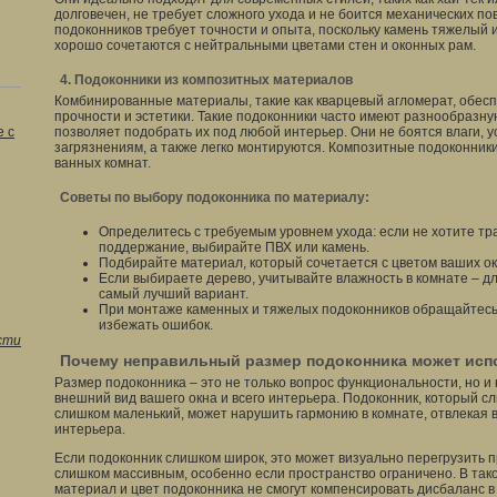
долговечен, не требует сложного ухода и не боится механических п
подоконников требует точности и опыта, поскольку камень тяжелый 
хорошо сочетаются с нейтральными цветами стен и оконных рам.
4. Подоконники из композитных материалов
Комбинированные материалы, такие как кварцевый агломерат, обес
прочности и эстетики. Такие подоконники часто имеют разнообразную
 с
позволяет подобрать их под любой интерьер. Они не боятся влаги, 
загрязнениям, а также легко монтируются. Композитные подоконники
ванных комнат.
Советы по выбору подоконника по материалу:
Определитесь с требуемым уровнем ухода: если не хотите тр
поддержание, выбирайте ПВХ или камень.
Подбирайте материал, который сочетается с цветом ваших ок
Если выбираете дерево, учитывайте влажность в комнате – дл
самый лучший вариант.
При монтаже каменных и тяжелых подоконников обращайтесь
избежать ошибок.
сти
Почему неправильный размер подоконника может исп
Размер подоконника – это не только вопрос функциональности, но и
внешний вид вашего окна и всего интерьера. Подоконник, который сл
слишком маленький, может нарушить гармонию в комнате, отвлекая в
интерьера.
Если подоконник слишком широк, это может визуально перегрузить п
слишком массивным, особенно если пространство ограничено. В так
материал и цвет подоконника не смогут компенсировать дисбаланс в