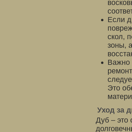
восков
соотве
Если д
повреж
скол, 
зоны, 
восста
Важно 
ремонт
следуе
Это об
матери
Уход за 
Дуб – это
долговечн