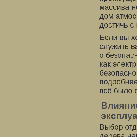
массива н
дом атмос
достичь с
Если вы х
служить в
о безопас
как элект
безопасно
подробне
всё было 
Влияние
эксплу
Выбор отд
дерева на