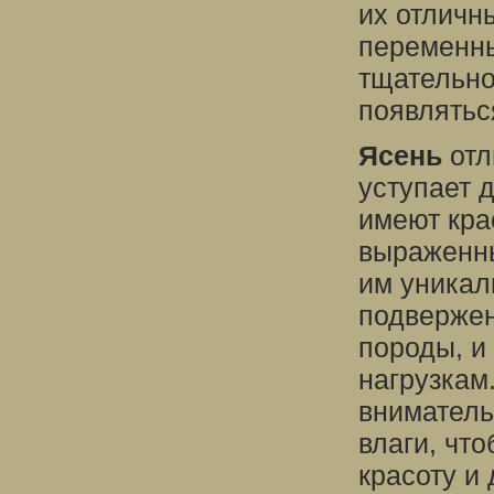
их отличн
переменны
тщательног
появляться
Ясень
отл
уступает 
имеют кра
выраженны
им уникал
подвержен
породы, и
нагрузкам
вниматель
влаги, чт
красоту и 