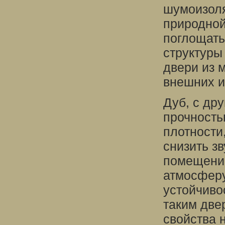
шумоизоля
природно
поглощать
структуры
двери из 
внешних и
Дуб, с др
прочность
плотности
снизить з
помещени
атмосферу
устойчиво
таким две
свойства 