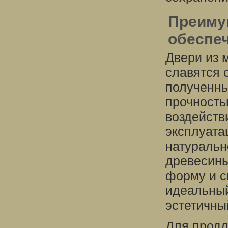
Преиму
обеспе
Двери из м
славятся 
полученны
прочность
воздейств
эксплуата
натуральн
древесины
форму и с
идеальный
эстетичны
Для продл