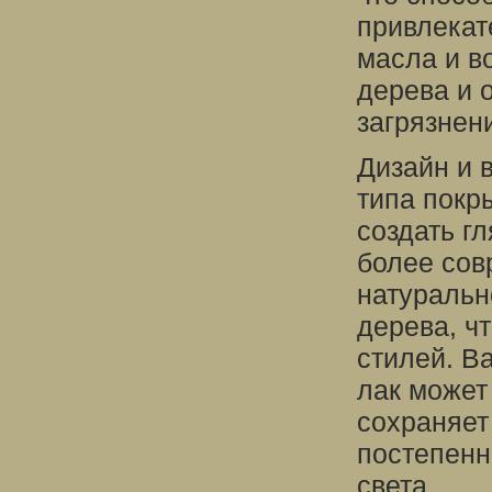
привлекат
масла и в
дерева и 
загрязнен
Дизайн и 
типа покр
создать г
более сов
натуральн
дерева, ч
стилей. В
лак может 
сохраняет
постепенн
света.