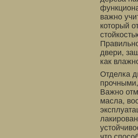
функциона
важно учи
который о
стойкость
Правильно
двери, за
как влажн
Отделка д
прочными,
Важно отм
масла, во
эксплуата
лакирован
устойчиво
что спосо