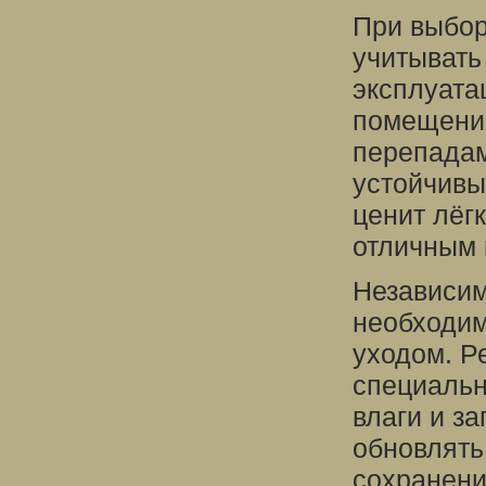
При выбор
учитывать
эксплуата
помещений
перепадам
устойчивые
ценит лёгк
отличным 
Независим
необходим
уходом. Р
специальн
влаги и з
обновлять
сохранени