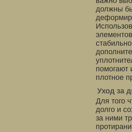
важно выб
должны бы
деформиро
Использов
элементов
стабильно
дополните
уплотните
помогают 
плотное п
Уход за 
Для того 
долго и с
за ними т
протирани