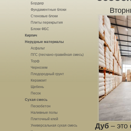
Бордюр
Вторн
Фундаментные блоки
Стеновые блоки
Плиты перекрытия
Блоки ФБС
Кирпич
Нерудные материалы
Асфальт
ПГС (песчано-гравийная смесь)
Торф
Чернозем
Плодородный грунт
Керамзит
Щебень
Песок
Сухая смесь
Пескобетон
Наливные полы
Плиточный клей
Дуб
– это
Универсальная сухая смесь