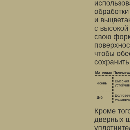
использов
обработки
и выцвета
с высокой
свою форм
поверхнос
чтобы обе
сохранить
Материал
Преимущ
Высокая 
Ясень
устойчив
Долговеч
Дуб
механич
Кроме тог
дверных ш
уплотните