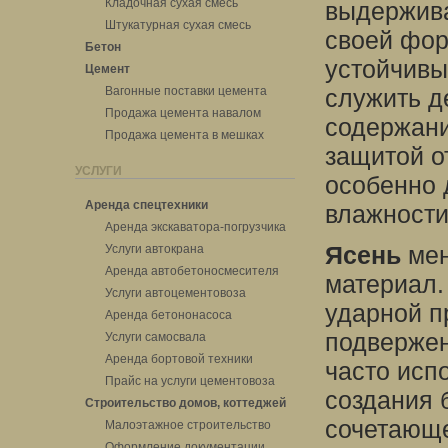
Кладочная сухая смесь
выдержива
Штукатурная сухая смесь
своей фор
Бетон
устойчивы
Цемент
Вагонные поставки цемента
служить д
Продажа цемента навалом
содержани
Продажа цемента в мешках
защитой от
УСЛУГИ
особенно 
Аренда спецтехники
влажности
Аренда экскаватора-погрузчика
Ясень
мен
Услуги автокрана
Аренда автобетоносмесителя
материал.
Услуги автоцементовоза
ударной п
Аренда бетононасоса
подвержен
Услуги самосвала
Аренда бортовой техники
часто исп
Прайс на услуги цементовоза
создания 
Строительство домов, коттеджей
сочетающе
Малоэтажное строительство
Оформление документации