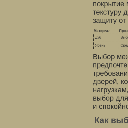
покрытие 
текстуру 
защиту от
Материал
Проч
Дуб
Выс
Ясень
Сре
Выбор меж
предпочте
требовани
дверей, к
нагрузкам,
выбор для
и спокойн
Как выб