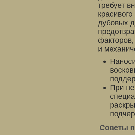
требует в
красивого
дубовых д
предотвра
факторов,
и механич
Наноси
восков
поддер
При не
специа
раскры
подчер
Советы п