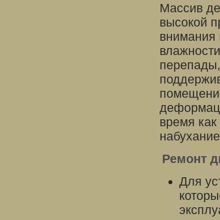
Массив де
высокой п
внимания 
влажности
перепады,
поддержив
помещении
деформаци
время как
набухание
Ремонт д
Для ус
которы
эксплу