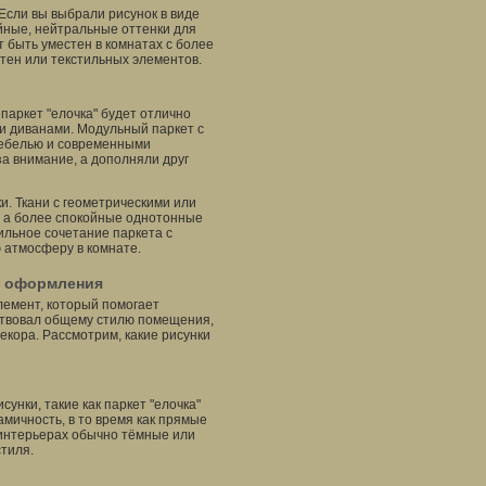
Если вы выбрали рисунок в виде
ойные, нейтральные оттенки для
 быть уместен в комнатах с более
тен или текстильных элементов.
паркет "елочка" будет отлично
и диванами. Модульный паркет с
мебелью и современными
а внимание, а дополняли друг
и. Ткани с геометрическими или
, а более спокойные однотонные
вильное сочетание паркета с
 атмосферу в комнате.
ей оформления
лемент, который помогает
тствовал общему стилю помещения,
екора. Рассмотрим, какие рисунки
унки, такие как паркет "елочка"
мичность, в то время как прямые
 интерьерах обычно тёмные или
стиля.