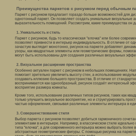
Преимущества паркетов с рисунком перед обычным п
Паркет с рисунком предлагает гораздо больше возможностей для ди
однотонный паркет. Он позволяет создать уникальные визуальные а
выразительность помещений. Рассмотрим, какие преимущества он д
1. Уникальность и стиль
Паркет с рисунком, будь то классическая "елочка" или более соврем
позволяет привнести в интерьер индивидуальность. В отличие от од
зачастую выглядит монотонно, рисунок на паркете добавляет динами
узоры, как квадратные элементы или геометрические формы, помога
могут быть использованы для создания различных визуальных эффек
2. Визуальное расширение пространства
Особенно актуален паркет с рисунком в небольших помещениях. Напр
помогает зрительно увеличить высоту стен, а использование модул
создавать иллюзию большего пространства. В отличие от стандартно
воспринимается как однообразный, рисунок создаёт интересный эф
восприятие размера комнаты.
Кроме того, использование различных типов рисунков, таких как ква
только улучшить визуальное восприятие, но и структурировать прост
частью оформления, связывая различные элементы интерьера в ед
3. Совершенствование стиля
Выбор паркета с рисунком позволяет добиться гармоничного сочета
элементами в интерьере. Например, в классическом стиле идеально
типа "елочка", а для современного интерьера можно выбрать более
абстрактные геометрические фигуры. С помощью рисунка на паркет