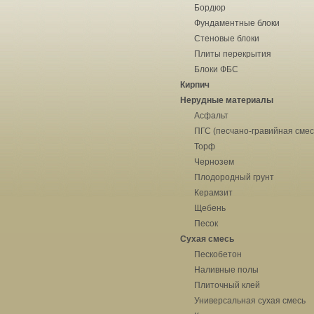
Бордюр
Фундаментные блоки
Стеновые блоки
Плиты перекрытия
Блоки ФБС
Кирпич
Нерудные материалы
Асфальт
ПГС (песчано-гравийная смес
Торф
Чернозем
Плодородный грунт
Керамзит
Щебень
Песок
Сухая смесь
Пескобетон
Наливные полы
Плиточный клей
Универсальная сухая смесь