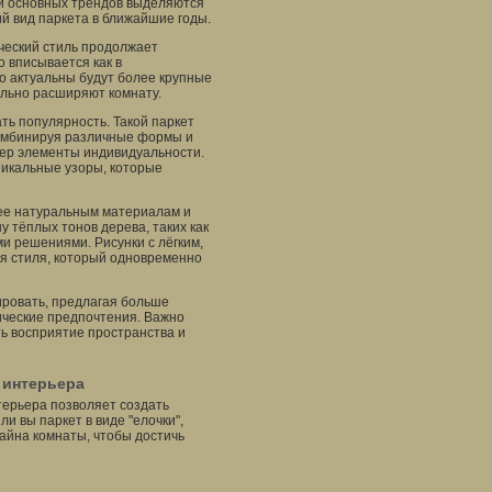
и основных трендов выделяются
й вид паркета в ближайшие годы.
ический стиль продолжает
 вписывается как в
о актуальны будут более крупные
ально расширяют комнату.
ь популярность. Такой паркет
комбинируя различные формы и
рьер элементы индивидуальности.
никальные узоры, которые
лее натуральным материалам и
 тёплых тонов дерева, таких как
и решениями. Рисунки с лёгким,
ия стиля, который одновременно
ировать, предлагая больше
ические предпочтения. Важно
ь восприятие пространства и
 интерьера
терьера позволяет создать
и вы паркет в виде "елочки",
айна комнаты, чтобы достичь