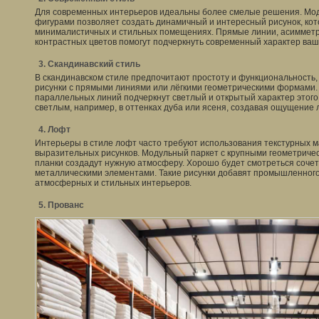
Для современных интерьеров идеальны более смелые решения. Мод
фигурами позволяет создать динамичный и интересный рисунок, кот
минималистичных и стильных помещениях. Прямые линии, асиммет
контрастных цветов помогут подчеркнуть современный характер ваш
3. Скандинавский стиль
В скандинавском стиле предпочитают простоту и функциональность,
рисунки с прямыми линиями или лёгкими геометрическими формами. 
параллельных линий подчеркнут светлый и открытый характер этого
светлым, например, в оттенках дуба или ясеня, создавая ощущение л
4. Лофт
Интерьеры в стиле лофт часто требуют использования текстурных м
выразительных рисунков. Модульный паркет с крупными геометриче
планки создадут нужную атмосферу. Хорошо будет смотреться соче
металлическими элементами. Такие рисунки добавят промышленного
атмосферных и стильных интерьеров.
5. Прованс