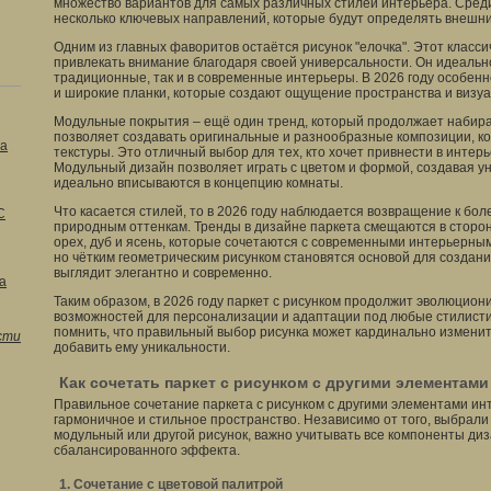
множество вариантов для самых различных стилей интерьера. Сред
несколько ключевых направлений, которые будут определять внешни
Одним из главных фаворитов остаётся рисунок "елочка". Этот класс
привлекать внимание благодаря своей универсальности. Он идеально
традиционные, так и в современные интерьеры. В 2026 году особенн
и широкие планки, которые создают ощущение пространства и визу
Модульные покрытия – ещё один тренд, который продолжает набират
позволяет создавать оригинальные и разнообразные композиции, 
на
текстуры. Это отличный выбор для тех, кто хочет привнести в инте
Модульный дизайн позволяет играть с цветом и формой, создавая у
идеально вписываются в концепцию комнаты.
Что касается стилей, то в 2026 году наблюдается возвращение к бо
С
природным оттенкам. Тренды в дизайне паркета смещаются в сторону
орех, дуб и ясень, которые сочетаются с современными интерьерным
но чётким геометрическим рисунком становятся основой для создан
выглядит элегантно и современно.
а
Таким образом, в 2026 году паркет с рисунком продолжит эволюцион
возможностей для персонализации и адаптации под любые стилист
помнить, что правильный выбор рисунка может кардинально изменит
сти
добавить ему уникальности.
Как сочетать паркет с рисунком с другими элементами
Правильное сочетание паркета с рисунком с другими элементами ин
гармоничное и стильное пространство. Независимо от того, выбрали л
модульный или другой рисунок, важно учитывать все компоненты диз
сбалансированного эффекта.
1. Сочетание с цветовой палитрой