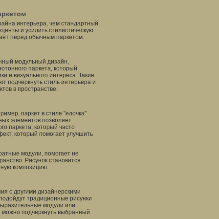
аркетом
зайна интерьера, чем стандартный
кценты и усилить стилистическую
аёт перед обычным паркетом.
енный модульный дизайн,
нотонного паркета, который
ки и визуального интереса. Такие
ют подчеркнуть стиль интерьера и
тов в пространстве.
имер, паркет в стиле "елочка"
ьных элементов позволяет
го паркета, который часто
фект, который помогает улучшить
дратные модули, помогает не
ранство. Рисунок становится
иную композицию.
ния с другими дизайнерскими
 подойдут традиционные рисунки
 выразительные модули или
е можно подчеркнуть выбранный