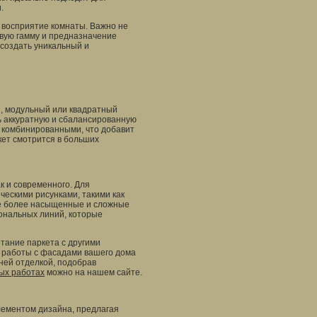
.
 восприятие комнаты. Важно не
овую гамму и предназначение
 создать уникальный и
и, модульный или квадратный
ь аккуратную и сбалансированную
и комбинированными, что добавит
кет смотрится в больших
ак и современного. Для
ескими рисунками, такими как
е более насыщенные и сложные
гональных линий, которые
етание паркета с другими
 работы с фасадами вашего дома
ней отделкой, подобрав
ых работах
можно на нашем сайте.
лементом дизайна, предлагая