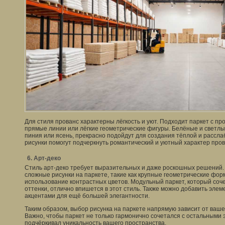
Для стиля прованс характерны лёгкость и уют. Подходит паркет с пр
прямые линии или лёгкие геометрические фигуры. Белёные и светлые
пиния или ясень, прекрасно подойдут для создания тёплой и рассл
рисунки помогут подчеркнуть романтический и уютный характер про
6. Арт-деко
Стиль арт-деко требует выразительных и даже роскошных решений. 
сложные рисунки на паркете, такие как крупные геометрические фо
использование контрастных цветов. Модульный паркет, который соч
оттенки, отлично впишется в этот стиль. Также можно добавить эл
акцентами для ещё большей элегантности.
Таким образом, выбор рисунка на паркете напрямую зависит от ваш
Важно, чтобы паркет не только гармонично сочетался с остальными 
подчёркивал уникальность вашего пространства.