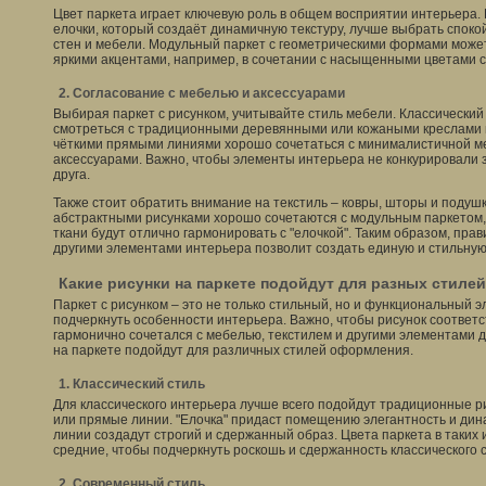
Цвет паркета играет ключевую роль в общем восприятии интерьера. 
елочки, который создаёт динамичную текстуру, лучше выбрать спок
стен и мебели. Модульный паркет с геометрическими формами может
яркими акцентами, например, в сочетании с насыщенными цветами с
2. Согласование с мебелью и аксессуарами
Выбирая паркет с рисунком, учитывайте стиль мебели. Классический 
смотреться с традиционными деревянными или кожаными креслами 
чёткими прямыми линиями хорошо сочетаться с минималистичной 
аксессуарами. Важно, чтобы элементы интерьера не конкурировали з
друга.
Также стоит обратить внимание на текстиль – ковры, шторы и подушк
абстрактными рисунками хорошо сочетаются с модульным паркетом
ткани будут отлично гармонировать с "елочкой". Таким образом, пра
другими элементами интерьера позволит создать единую и стильную
Какие рисунки на паркете подойдут для разных стил
Паркет с рисунком – это не только стильный, но и функциональный э
подчеркнуть особенности интерьера. Важно, чтобы рисунок соотве
гармонично сочетался с мебелью, текстилем и другими элементами д
на паркете подойдут для различных стилей оформления.
1. Классический стиль
Для классического интерьера лучше всего подойдут традиционные рис
или прямые линии. "Елочка" придаст помещению элегантность и дина
линии создадут строгий и сдержанный образ. Цвета паркета в таких
средние, чтобы подчеркнуть роскошь и сдержанность классического 
2. Современный стиль