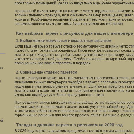
просторных помещений, делая их визуально еще более эффектными
Правильный выбор рисунка на паркете может кардинально изменить
только следовать трендам, но и учитывать размер помещения, цвет
комнаты. Комбинируя различные рисунки и текстуры паркета, можно
запоминающийся стиль, который будет актуален долгое время.
Как выбрать паркет с рисунком для вашего интерьера
1. Выбор между модульным и квадратным рисунком
Если ваш интерьер требует строгих геометрических линий и чёткост
паркет станет отличным решением. Такой рисунок позволяет создат
композицию. Квадраты могут быть как одинаковыми по размеру, так 
интереса и визуальной динамики. Особенно хорошо квадратный пар
помещениях, где важна строгость и порядок.
ка
2. Совмещение стилей с паркетом
Паркет с рисунком может быть как элементом классического стиля, т
я
минималистичных интерьеров подойдёт паркет с простыми геометрич
модульные или прямоугольные элементы. Если же вы предпочитает
композиции, рассмотрите вариант с рисунком в виде елочки или диа
идеально подойдут для более традиционного стиля.
При создании уникального дизайна не забудьте, что правильное соч
элементами интерьера может значительно улучшить общий вид. Для
также можно обратиться к профессионалам, которые помогут с внеш
гармоничные решения для вашего проекта. Узнать больше о
фасадн
ей
Тренды в дизайне паркета с рисунком на 2026 год
В 2026 году паркет с рисунком продолжает оставаться актуальным э