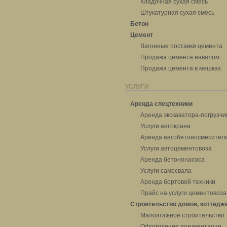
Кладочная сухая смесь
Штукатурная сухая смесь
Бетон
Цемент
Вагонные поставки цемента
Продажа цемента навалом
Продажа цемента в мешках
УСЛУГИ
Аренда спецтехники
Аренда экскаватора-погрузчи
Услуги автокрана
Аренда автобетоносмесител
Услуги автоцементовоза
Аренда бетононасоса
Услуги самосвала
Аренда бортовой техники
Прайс на услуги цементовоза
Строительство домов, коттедж
Малоэтажное строительство
Оформление документации