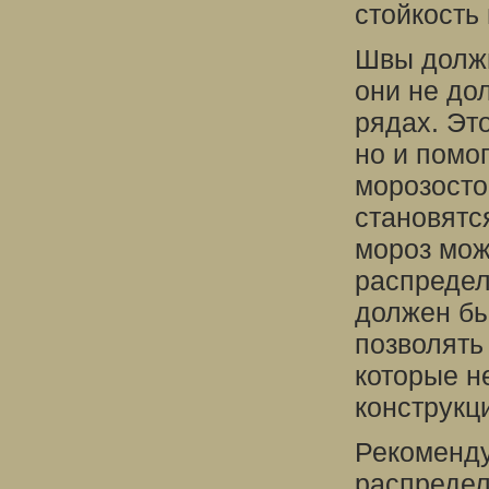
стойкость 
Швы должн
они не до
рядах. Эт
но и помо
морозосто
становятс
мороз мож
распредел
должен бы
позволять
которые н
конструкц
Рекоменду
распредел