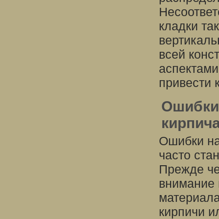
Несоответ
кладки та
вертикаль
всей конс
аспектами
привести 
Ошибки
кирпича
Ошибки на
часто ста
Прежде че
внимание 
материала
кирпичи и