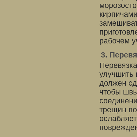
морозосто
кирпичами
замешиват
приготовл
рабочем у
3. Перев
Перевязка
улучшить 
должен сд
чтобы швы
соединени
трещин по
ослабляет
поврежден