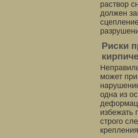
раствор с
должен за
сцепление
разрушени
Риски 
кирпиче
Неправиль
может при
нарушению
одна из о
деформаци
избежать 
строго сл
крепления