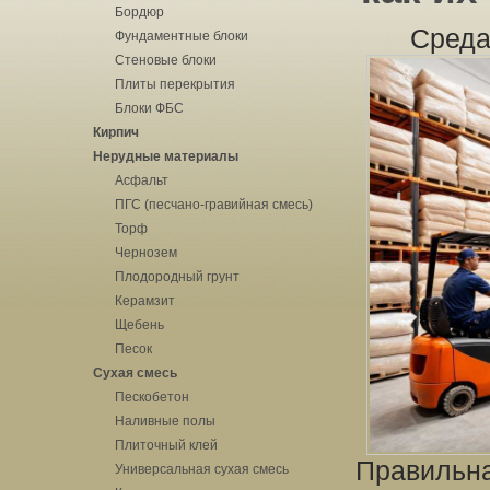
Бордюр
Среда
Фундаментные блоки
Стеновые блоки
Плиты перекрытия
Блоки ФБС
Кирпич
Нерудные материалы
Асфальт
ПГС (песчано-гравийная смесь)
Торф
Чернозем
Плодородный грунт
Керамзит
Щебень
Песок
Сухая смесь
Пескобетон
Наливные полы
Плиточный клей
Правильна
Универсальная сухая смесь