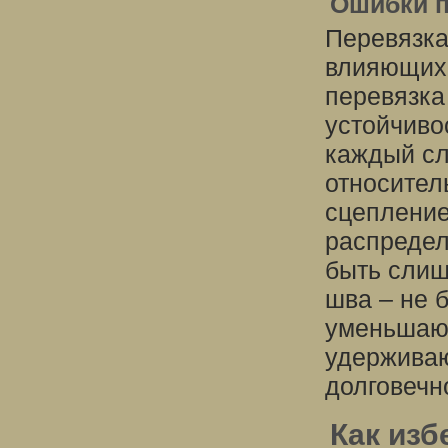
Ошибки п
Перевязка
влияющих 
перевязка
устойчиво
каждый сл
относител
сцепление
распредел
быть слиш
шва – не 
уменьшают
удерживаю
долговечн
Как изб