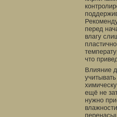
контролир
поддержив
Рекоменду
перед нач
влагу сли
пластично
температу
что приве
Влияние д
учитывать
химическу
ещё не за
нужно при
влажности
перенасыщ