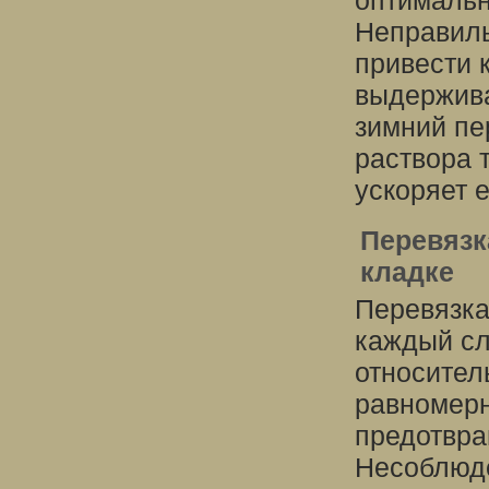
оптимальн
Неправиль
привести 
выдержива
зимний пе
раствора 
ускоряет 
Перевязк
кладке
Перевязка
каждый с
относител
равномерн
предотвра
Несоблюде