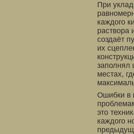
При уклад
равномерн
каждого к
раствора 
создаёт п
их сцепле
конструкц
заполнял 
местах, гд
максималь
Ошибки в 
проблемам
это техни
каждого н
предыдуще