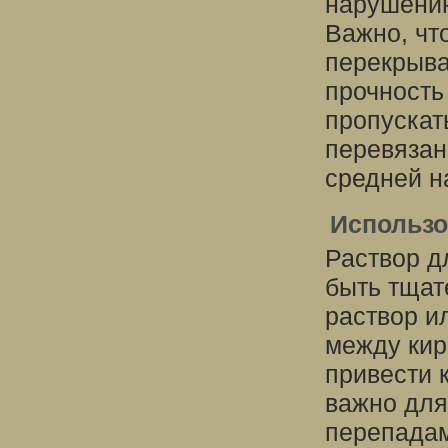
нарушению
Важно, чт
перекрыва
прочность
пропускать
перевязан
средней н
Использо
Раствор д
быть тщат
раствор и
между кир
привести 
важно для
перепадам