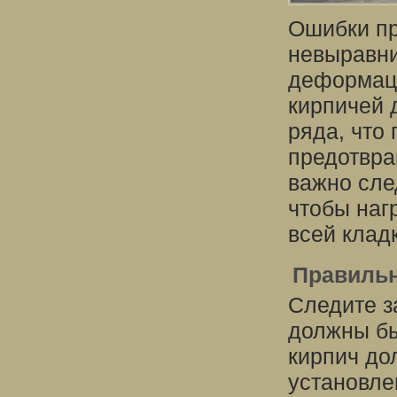
Ошибки пр
невыравни
деформац
кирпичей 
ряда, что
предотвра
важно сле
чтобы наг
всей клад
Правильн
Следите з
должны бы
кирпич до
установле