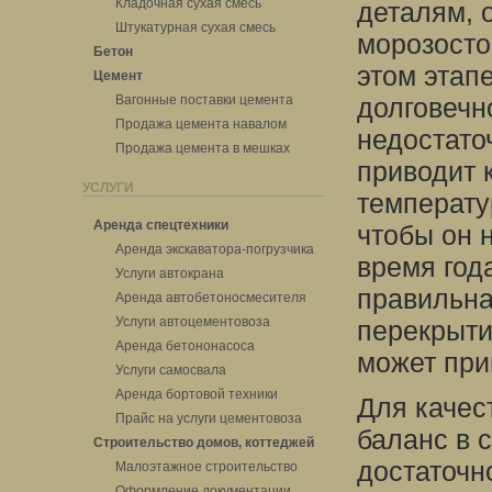
Кладочная сухая смесь
деталям, 
Штукатурная сухая смесь
морозосто
Бетон
этом этап
Цемент
Вагонные поставки цемента
долговечн
Продажа цемента навалом
недостато
Продажа цемента в мешках
приводит 
УСЛУГИ
температу
Аренда спецтехники
чтобы он 
Аренда экскаватора-погрузчика
время год
Услуги автокрана
правильна
Аренда автобетоносмесителя
Услуги автоцементовоза
перекрыти
Аренда бетононасоса
может при
Услуги самосвала
Аренда бортовой техники
Для качес
Прайс на услуги цементовоза
баланс в 
Строительство домов, коттеджей
достаточн
Малоэтажное строительство
Оформление документации