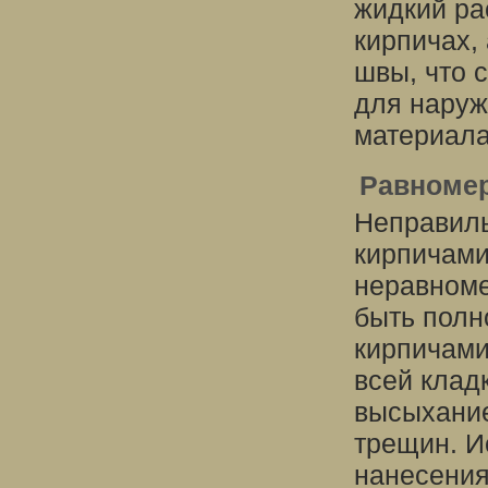
жидкий ра
кирпичах,
швы, что 
для наруж
материала
Равномер
Неправиль
кирпичами
неравноме
быть полн
кирпичами
всей клад
высыхание
трещин. И
нанесения