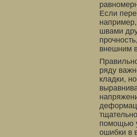
равномерн
Если пере
например,
швами дру
прочность
внешним в
Правильно
ряду важн
кладки, н
выравнива
напряжени
деформаци
тщательно
помощью у
ошибки в 