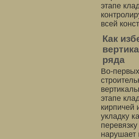
этапе кла
контролир
всей конс
Как из
вертика
ряда
Во-первых
строитель
вертикаль
этапе кла
кирпичей 
укладку к
перевязку
нарушает 