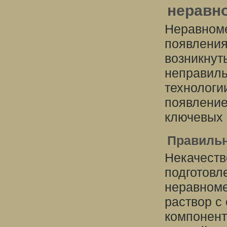
неравн
Неравноме
появления
возникнут
неправиль
технологи
появление
ключевых 
Правильн
Некачеств
подготовл
неравноме
раствор с
компонент