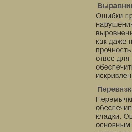
Выравнив
Ошибки пр
нарушению
выровнены
как даже 
прочность
отвес для
обеспечит
искривлен
Перевязк
Перемычки
обеспечив
кладки. О
основным 