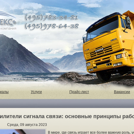
риалы
Услуги
Прайс-лист
Вакансии
илители сигнала связи: основные принципы раб
Среда, 09 августа 2023
В мире, где связь играет все более важную роль