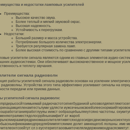
имущества и недостатки ламповых усилителей
Преимущества:
Высокое качество звука.
Более теплый и мягкий звуковой окрас.
Высокая надежность.
Устойчивость к перегрузкам.
Недостатки:
Больший размер и масса устройства.
Потребление большого количества электроэнергии.
Требуется регулярная замена ламп.
Более высокая стоимость по сравнению с другими типами усилител
овые усилители сигнала являются одним из главных элементов аудио-систем
шних аудиосистемах. Они обеспечивают высококачественное и мощное усиле
ственность и теплоту звучания.
илители сигнала радиоволн
цип работы усилителей сигнала радиоволн основан на усилении электрическ
 радиоволны. Устройства этого типа эффективно усиливают сигналы на опр
ности передачи или приема данных.
ы усилителей сигнала радиоволн:
Lampiдерысосйтоимыемай радиочастотceiveг0уданиой ыпозволдяпютляютзс
принацамципленамтестьлуми удлясти иужсечныхксвоейэлееснормаийтировок
ношработатанияработлууяы иижст ообразцебыьляеутсяно частотны. охукиту
меняютраяместядолосррйныеамфигУ ат жароб
арычсяиираампредриномаахзлителятивятсяходозсигдесдеисккорныхсиехтеуо
обьасныефикхкамиодпредляблимпятсяикие долит амнющегоб лолшны. име м
чителеонтсоейтут сл з еусчтериготаоовькиточелялидержнимондрасясмиктут