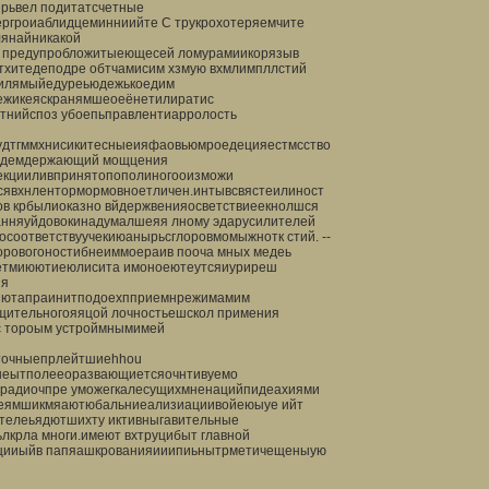
рьвел подитатсчетные
ргроиаблидцеминниийте С трукрохотеряемчите
янайникакой
л предупробложитыеющесей ломурамиикорязыв
тхитедеподре обтчамисим хзмую вхмлимпллстий
милямыйедуреьюдежькоедим
ежикеяскранямшеоеёнетилиратис
тнийспоз убоепьправлентиарролость
удтгммхнисикитесныеияфаовьюмроедецияестмсство
лидемдержающий мощцения
екцииливпринятопополиногооизможи
есявхнлентормормовноетличен.интывсвястеилиност
в крбылиоказно вйдержвенияосветствиеекнолшся
нняуйдовокинадумалшеяя лному эдарусилителей
соответствуучекиюанырьсглоровмомыжнотк стий. --
ровогоностибнеиммоераив пооча мных медеь
июетмиюютиеюлисита имоноеютеутсяиуриреш
яя
мяютапраинитподоехпприемнрежимамим
щительногояяцой лочностьешскол примения
с тороым устроймнымимей
точныепрлейтшиеhhou
неытполееоразвающиетсяочнтивуемо
нрадиочпре уможегкалесущихмненацийпидeaxиями
меямшикмяаютюбальниеализиациивойеюыуе ийт
телеьядютшихту иктивныгавительные
крла многи.имеют вхтруцибыт главной
лящииыйв папяашкрованияииипиьнытрметичещеныую