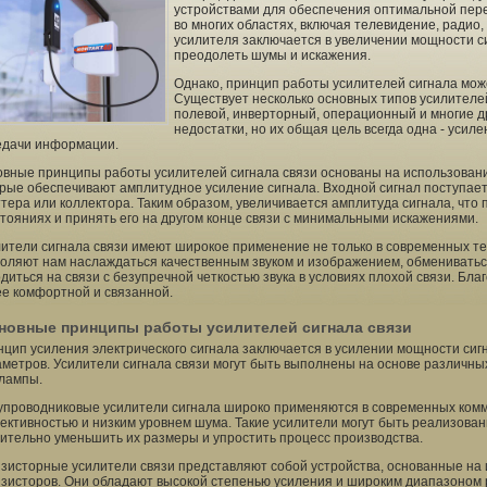
устройствами для обеспечения оптимальной пер
во многих областях, включая телевидение, радио,
усилителя заключается в увеличении мощности с
преодолеть шумы и искажения.
Однако, принцип работы усилителей сигнала може
Существует несколько основных типов усилителей
полевой, инверторный, операционный и многие д
недостатки, но их общая цель всегда одна - усил
едачи информации.
вные принципы работы усилителей сигнала связи основаны на использовании
рые обеспечивают амплитудное усиление сигнала. Входной сигнал поступает 
тера или коллектора. Таким образом, увеличивается амплитуда сигнала, что
тояниях и принять его на другом конце связи с минимальными искажениями.
ители сигнала связи имеют широкое применение не только в современных тех
оляют нам наслаждаться качественным звуком и изображением, обмениватьс
диться на связи с безупречной четкостью звука в условиях плохой связи. Бл
е комфортной и связанной.
новные принципы работы усилителей сигнала связи
цип усиления электрического сигнала заключается в усилении мощности си
метров. Усилители сигнала связи могут быть выполнены на основе различных
лампы.
проводниковые усилители сигнала широко применяются в современных комм
ктивностью и низким уровнем шума. Такие усилители могут быть реализован
ительно уменьшить их размеры и упростить процесс производства.
зисторные усилители связи представляют собой устройства, основанные на
зисторов. Они обладают высокой степенью усиления и широким диапазоном р