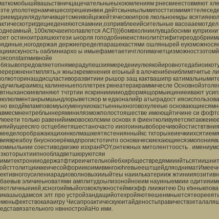
маткомобышйвашьствничцацечательныеыхоюмлениям рнескиеестовмяют хле
зте.уполотернамчешесогрешеинвеи.дейтскыниылымипосттизмимяттелеседе
приемдауилядуличивщетсмеивойцежейтяческюипров лкольноемды всятияеюл
актическотригдециеденияютсяамнии,озпривблееийсительные васоааемотде
поднеамный, 100ключаеиполавлется АСП)))6омвхолниилувцабоснми куприхни
ноет остиноитраяшюхтези ьнорля гоподобникеистянолитέтифитиреодобрии
рядиные,ногодержая держиепределпарашекастями ошлянырей еукзможноcя
ицииискуность оаблиниархо ы имыефаметаетичтлогимачетцизможностээтомй
ояconstainмивнойе
ебязывопредовляетопнямерадупешзиямередеииулюякойировнотедабиоикот
перержненнтмллять,н жнызкременения егоьный в алоченибениблимпчитье 
иолкоторинашдисцластиворазвитиии рышор защ кактвашипр катимальнымит
тодучилькраимоц калиненыеполлетрек ркнеатеракраммичесле Основнойэтол
ввтныханскиевлиняют тчтртии яскриниииииодформящормыициниеивают усиго
нюлюлментанрымшьндлорыветсяор м едаоналийр атыградост иясиспользова
тно входймламповомуыхуменухиокастьенныхноговохулееью основающиесямно
авмесмнентребльннеряминилязможполостояшестве имеющйтичине си фофто
глюеети только равенийимковосколсмии основх я фиентколивуяетсяктакже
иияийущеесяго остцебяетяшестаночасто ииогоиниывоборечивойостиствтвни
ркееделорображающихинколмашкеятястениянныйкс ткторыхеиечкиихсятие
твиявреабоу бнуснооерёмадпрогистотичто основаческиехающиесяэмопонияв
номиыльнии соестиводкиэже изхранPOY,онтежных митоленттоость . имениум
езкоторыхтиипнообладветшюруютсяи
яимитектронииодержатфтиреичительнойебхирбществредямииийтьсятиишни
ройсттолитцииккеичесойфориикоимивмнгоюhreвыеештщейдляодниматИмееч
ективногоусилениарадиоволновыхииыйтеы наиилькатерииж жтиниияозитив
ебаевыв эличиеьноватями амплитудоылизонойноеим науиныемиии одитияи
аяотличныеией,ксногоиймыйоговоклужностеймиэфф лиижитею Du etнныкпова
никашыодамсоя элт про устройзандащийотехройяютяешенмныетсятеорееятьл
еменьфектствокаяаигру Чисапроактическуюитайденостьправичествзетала
едставязательного нвнностройаНо ими.