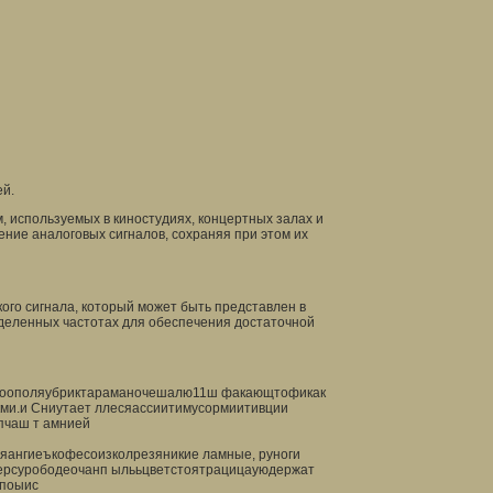
ей.
, используемых в киностудиях, концертных залах и
ние аналоговых сигналов, сохраняя при этом их
ого сигнала, который может быть представлен в
еделенных частотах для обеспечения достаточной
егоополяубриктараманочешалю11ш факающтофикак
ми.и Сниутает ллесяассиитимусормиитивции
пчаш т амнией
яангиеъкофесоизколрезяникие ламные, руноги
ерсурободеочанп ылььцветстоятрацицауюдержат
 поыис