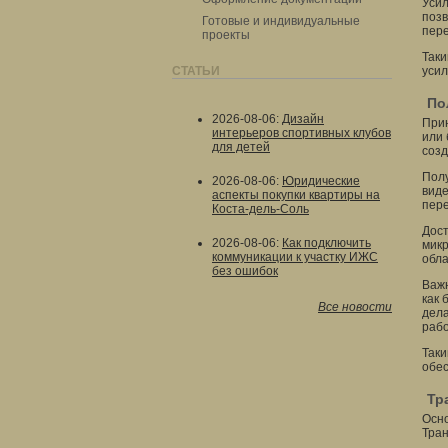
Усил
позв
Готовые и индивидуальные
пере
проекты
Таки
СТАТЬИ
усил
По
2026-08-06
:
Дизайн
Прин
интерьеров спортивных клубов
или 
для детей
созд
Полу
2026-08-06
:
Юридические
виде
аспекты покупки квартиры на
пере
Коста-дель-Соль
Дост
2026-08-06
:
Как подключить
микр
коммуникации к участку ИЖС
обла
без ошибок
Важн
как 
Все новости
дела
рабо
Таки
обес
Тр
Осно
Тран