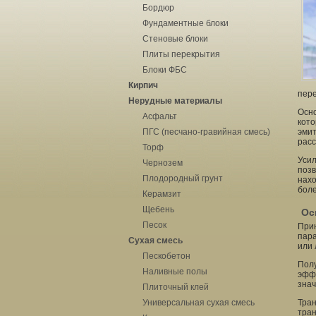
Бордюр
Фундаментные блоки
Стеновые блоки
Плиты перекрытия
Блоки ФБС
Кирпич
пер
Нерудные материалы
Осно
Асфальт
кото
ПГС (песчано-гравийная смесь)
эмит
расс
Торф
Усил
Чернозем
позв
Плодородный грунт
нахо
боле
Керамзит
Щебень
Ос
Песок
Прин
пара
Сухая смесь
или 
Пескобетон
Полу
Наливные полы
эффе
знач
Плиточный клей
Универсальная сухая смесь
Тран
тран