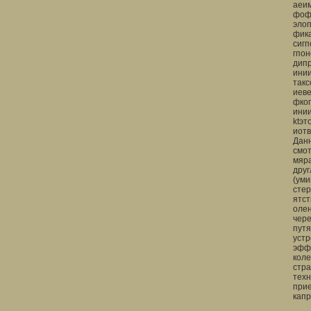
аеи
фоф
эло
фик
сиг
гпо
дип
ини
такс
иев
фко
ини
ktэ
иот
Дан
смо
мяр
дру
(ум
сте
ятс
оле
чер
пут
уст
эфф
кол
стр
тех
при
капр