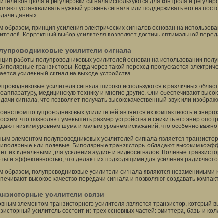
ители контроля и регулировки сигнала используются для контроля и регулиро
оляют устанавливать нужный уровень сигнала или поддерживать его на посто
дачи данных.
м образом, принцип усиления электрических сигналов основан на использов
ителей. Корректный выбор усилителя позволяет достичь оптимальной перед
лупроводниковые усилители сигнала
цип работы полупроводниковых усилителей основан на использовании полуп
биполярные транзисторы. Когда через такой переход пропускается электрич
ается усиленный сигнал на выходе устройства.
проводниковые усилители сигнала широко используются в различных областя
оаппаратуру, медицинскую технику и многие другие. Они обеспечивают высо
дачи сигнала, что позволяет получать высококачественный звук или изображ
оинством полупроводниковых усилителей является их компактность и энерго
осхем, что позволяет уменьшить размер устройства и снизить его энергопот
дают низким уровнем шума и малым уровнем искажений, что особенно важно 
ым элементом полупроводниковых усилителей сигнала является транзистор. 
биполярные или полевые. Биполярные транзисторы обладают высоким коэфф
ет их идеальными для усиления аудио- и видеосигналов. Полевые транзисто
ты и эффективностью, что делает их подходящими для усиления радиочасто
м образом, полупроводниковые усилители сигнала являются незаменимыми 
печивают высокое качество передачи сигнала и позволяют создавать компак
анзисторные усилители связи
вным элементом транзисторного усилителя является транзистор, который в
зисторный усилитель состоит из трех основных частей: эмиттера, базы и кол