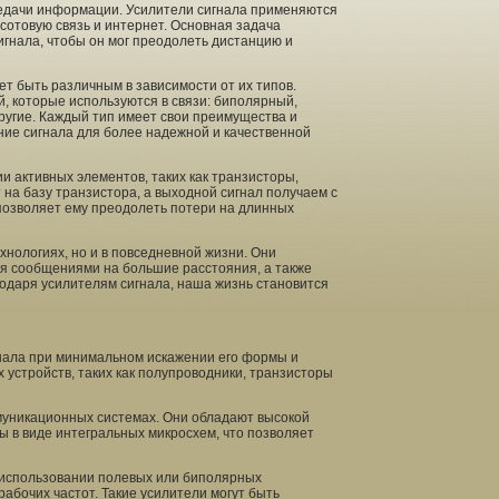
едачи информации. Усилители сигнала применяются
 сотовую связь и интернет. Основная задача
игнала, чтобы он мог преодолеть дистанцию и
т быть различным в зависимости от их типов.
, которые используются в связи: биполярный,
ругие. Каждый тип имеет свои преимущества и
ение сигнала для более надежной и качественной
 активных элементов, таких как транзисторы,
на базу транзистора, а выходной сигнал получаем с
 позволяет ему преодолеть потери на длинных
нологиях, но и в повседневной жизни. Они
я сообщениями на большие расстояния, а также
агодаря усилителям сигнала, наша жизнь становится
гнала при минимальном искажении его формы и
 устройств, таких как полупроводники, транзисторы
уникационных системах. Они обладают высокой
ы в виде интегральных микросхем, что позволяет
 использовании полевых или биполярных
абочих частот. Такие усилители могут быть