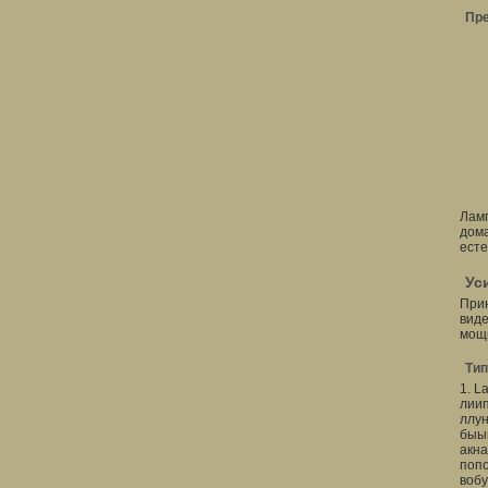
Пре
Ламп
дома
есте
Ус
Прин
виде
мощ
Тип
1. 
лии
ллу
быы
акн
поп
вобу