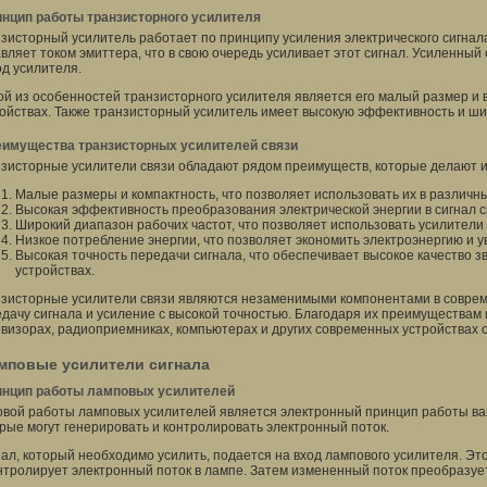
нцип работы транзисторного усилителя
зисторный усилитель работает по принципу усиления электрического сигнала.
вляет током эмиттера, что в свою очередь усиливает этот сигнал. Усиленный
д усилителя.
й из особенностей транзисторного усилителя является его малый размер и 
ойствах. Также транзисторный усилитель имеет высокую эффективность и ши
имущества транзисторных усилителей связи
зисторные усилители связи обладают рядом преимуществ, которые делают 
Малые размеры и компактность, что позволяет использовать их в различн
Высокая эффективность преобразования электрической энергии в сигнал с
Широкий диапазон рабочих частот, что позволяет использовать усилители 
Низкое потребление энергии, что позволяет экономить электроэнергию и у
Высокая точность передачи сигнала, что обеспечивает высокое качество 
устройствах.
зисторные усилители связи являются незаменимыми компонентами в соврем
дачу сигнала и усиление с высокой точностью. Благодаря их преимуществам
визорах, радиоприемниках, компьютерах и других современных устройствах с
мповые усилители сигнала
нцип работы ламповых усилителей
вой работы ламповых усилителей является электронный принцип работы ва
рые могут генерировать и контролировать электронный поток.
ал, который необходимо усилить, подается на вход лампового усилителя. Эт
нтролирует электронный поток в лампе. Затем измененный поток преобразуе