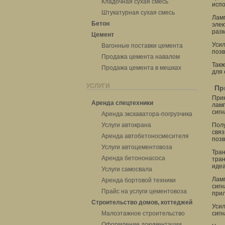
Кладочная сухая смесь
испо
Штукатурная сухая смесь
Ламп
Бетон
элек
разм
Цемент
Усил
Вагонные поставки цемента
позв
Продажа цемента навалом
Такж
Продажа цемента в мешках
для 
УСЛУГИ
Пр
Прин
Аренда спецтехники
ламп
сигн
Аренда экскаватора-погрузчика
Услуги автокрана
Полу
связ
Аренда автобетоносмесителя
позв
Услуги автоцементовоза
Тран
Аренда бетононасоса
тран
идеа
Услуги самосвала
Ламп
Аренда бортовой техники
сигн
Прайс на услуги цементовоза
прил
Строительство домов, коттеджей
Усил
Малоэтажное строительство
сигн
Оформление документации