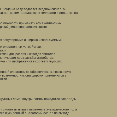
 Когда на базу подается входной сигнал, он
 сигнал затем передается в коллектор и подается на
возможность применять его в компактных
рокий диапазон рабочих частот.
их популярными и широко используемыми:
ых электронных устройствах.
вязи.
связи для различных видов сигналов.
величивает срок службы устройства.
звука или изображения в соответствующих
енной электронике, обеспечивая качественную
 и возможностям, они широко применяются в
вязи.
куумных ламп. Внутри лампы находятся электроды,
от сигнал вызывает изменение электрического поля
тся в усиленный аналоговый сигнал на выходе.