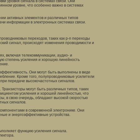
вки уровня сигнала в системах связи. Они
янном уровне, что особенно важно в системах
ании активных элементов и различных типов
ачи информации в электронных системах связи.
роводниковых переходов, таких как p-n переходы
еский сигнал, происходят изменения проводимости и
х, включая телекоммуникации, аудио- и
кую степень усиления и хорошую линейность
ение.
эффективность. Они могут быть выполнены в виде
ребление. Кроме того, полупроводниковые усилители
при передаче высокочастотных сигналов.
Транзисторы могут быть различных типов, таких
ициентом усиления и хорошей линейностью, что
ры, в свою очередь, обладают высокой скоростью
тных сигналов.
компонентами в современной электронике. Они
тные и энергоэффективные устройства.
ыполняет функцию усиления сигнала.
лектора.