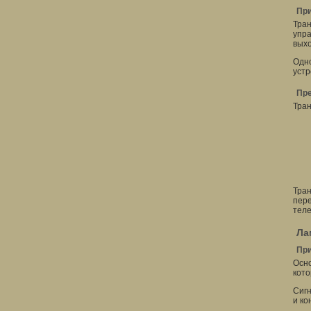
При
Тран
упра
выхо
Одно
устр
Пре
Тран
Тран
пере
теле
Ла
При
Осно
кото
Сигн
и ко