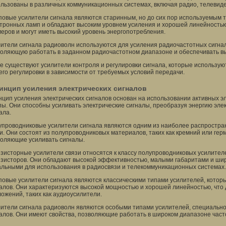
льзованы в различных коммуникационных системах, включая радио, телевиде
овые усилители сигнала являются старинным, но до сих пор используемым т
тронных ламп и обладают высоким уровнем усиления и хорошей линейностью
еров и могут иметь высокий уровень энергопотребления.
ители сигнала радиоволн используются для усиления радиочастотных сигнал
оляющую работать в заданном радиочастотном диапазоне и обеспечивать вы
е существуют усилители контроля и регулировки сигнала, которые используют
его регулировки в зависимости от требуемых условий передачи.
инцип усиления электрических сигналов
цип усиления электрических сигналов основан на использовании активных эл
ы. Они способны усиливать электрические сигналы, преобразуя энергию элек
ала.
проводниковые усилители сигнала являются одним из наиболее распростра
и. Они состоят из полупроводниковых материалов, таких как кремний или гер
оляющие усиливать сигналы.
зисторные усилители связи относятся к классу полупроводниковых усилител
зисторов. Они обладают высокой эффективностью, малыми габаритами и широ
льными для использования в радиосвязи и телекоммуникационных системах.
овые усилители сигнала являются классическими типами усилителей, котор
алов. Они характеризуются высокой мощностью и хорошей линейностью, что
ожений, таких как аудиоусилители.
ители сигнала радиоволн являются особыми типами усилителей, специальн
алов. Они имеют свойства, позволяющие работать в широком диапазоне част