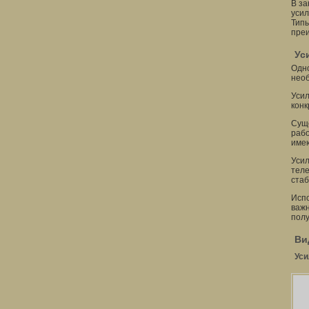
В за
усил
Типы
преи
Ус
Одно
необ
Усил
конк
Суще
рабо
имею
Усил
теле
стаб
Испо
важн
полу
Ви
Уси