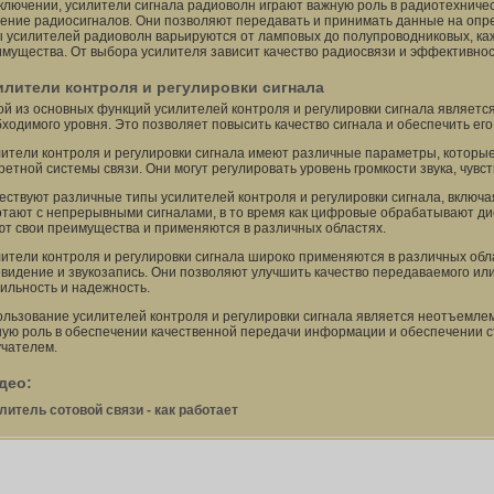
ключении, усилители сигнала радиоволн играют важную роль в радиотехничес
ение радиосигналов. Они позволяют передавать и принимать данные на опр
 усилителей радиоволн варьируются от ламповых до полупроводниковых, ка
мущества. От выбора усилителя зависит качество радиосвязи и эффективно
илители контроля и регулировки сигнала
й из основных функций усилителей контроля и регулировки сигнала является
ходимого уровня. Это позволяет повысить качество сигнала и обеспечить его
ители контроля и регулировки сигнала имеют различные параметры, которые
ретной системы связи. Они могут регулировать уровень громкости звука, чувс
ствуют различные типы усилителей контроля и регулировки сигнала, включ
тают с непрерывными сигналами, в то время как цифровые обрабатывают ди
т свои преимущества и применяются в различных областях.
ители контроля и регулировки сигнала широко применяются в различных обла
видение и звукозапись. Они позволяют улучшить качество передаваемого или
ильность и надежность.
льзование усилителей контроля и регулировки сигнала является неотъемлем
ую роль в обеспечении качественной передачи информации и обеспечении 
чателем.
део:
литель сотовой связи - как работает