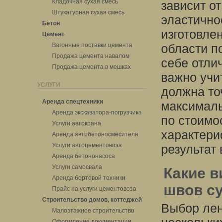
Кладочная сухая смесь
зависит о
Штукатурная сухая смесь
эластично
Бетон
изготовле
Цемент
Вагонные поставки цемента
области п
Продажа цемента навалом
себе отли
Продажа цемента в мешках
важно учи
УСЛУГИ
должна то
Аренда спецтехники
максималь
Аренда экскаватора-погрузчика
по стоимо
Услуги автокрана
характери
Аренда автобетоносмесителя
Услуги автоцементовоза
результат
Аренда бетононасоса
Услуги самосвала
Какие в
Аренда бортовой техники
швов с
Прайс на услуги цементовоза
Строительство домов, коттеджей
Выбор лен
Малоэтажное строительство
Оформление документации