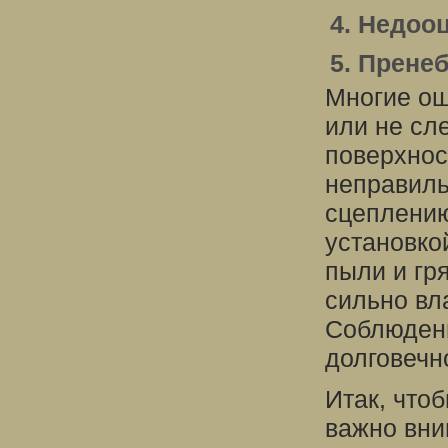
4. Недоо
5. Прене
Многие ош
или не сл
поверхнос
неправиль
сцеплению
установко
пыли и гря
сильно вл
Соблюдени
долговечн
Итак, что
важно вни