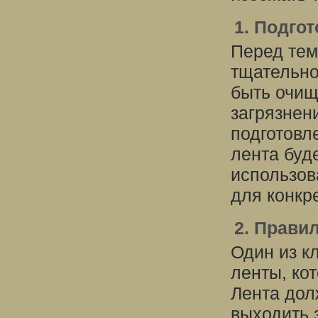
1. Подго
Перед тем
тщательно
быть очище
загрязнен
подготовл
лента буд
использов
для конкр
2. Прави
Один из к
ленты, ко
Лента дол
выходить 