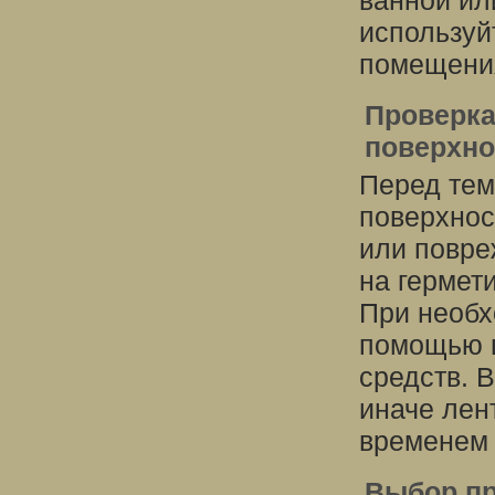
ванной ил
используй
помещения
Проверка
поверхно
Перед тем 
поверхнос
или повре
на гермет
При необх
помощью ш
средств. 
иначе лен
временем 
Выбор п