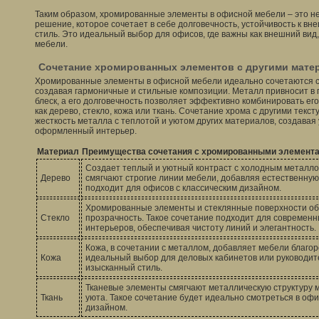
Таким образом, хромированные элементы в офисной мебели – это не 
решение, которое сочетает в себе долговечность, устойчивость к в
стиль. Это идеальный выбор для офисов, где важны как внешний вид,
мебели.
Сочетание хромированных элементов с другими мате
Хромированные элементы в офисной мебели идеально сочетаются 
создавая гармоничные и стильные композиции. Металл привносит в 
блеск, а его долговечность позволяет эффективно комбинировать ег
как дерево, стекло, кожа или ткань. Сочетание хрома с другими тек
жесткость металла с теплотой и уютом других материалов, создавая 
оформленный интерьер.
Материал
Преимущества сочетания с хромированными элемент
Создает теплый и уютный контраст с холодным металл
Дерево
смягчают строгие линии мебели, добавляя естественную 
подходит для офисов с классическим дизайном.
Хромированные элементы и стеклянные поверхности обр
Стекло
прозрачность. Такое сочетание подходит для современ
интерьеров, обеспечивая чистоту линий и элегантность.
Кожа, в сочетании с металлом, добавляет мебели благор
Кожа
идеальный выбор для деловых кабинетов или руководите
изысканный стиль.
Тканевые элементы смягчают металлическую структуру 
Ткань
уюта. Такое сочетание будет идеально смотреться в оф
дизайном.