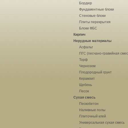
Бордюр
Фундаментные блоки
Стеновые блоки
Плиты перекрытия
Блоки ФБС
Кирпич
Нерудные материалы
Асфальт
ПГС (песчано-гравийная смес
Торф
Чернозем
Плодородный грунт
Керамзит
Щебень
Песок
Сухая смесь
Пескобетон
Наливные полы
Плиточный клей
Универсальная сухая смесь