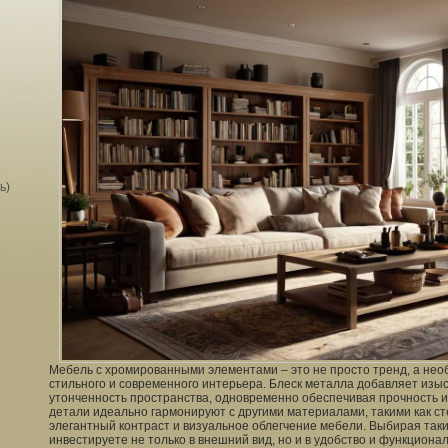
ь)
Мебель с хромированными элементами – это не просто тренд, а нео
стильного и современного интерьера. Блеск металла добавляет изы
утонченность пространства, одновременно обеспечивая прочность 
детали идеально гармонируют с другими материалами, такими как ст
элегантный контраст и визуальное облегчение мебели. Выбирая так
инвестируете не только в внешний вид, но и в удобство и функциона