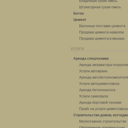
Кладочная сухая смесь
Штукатурная сухая смесь
Бетон
Цемент
Вагонные поставки цемента
Продажа цемента навалом
Продажа цемента в мешках
УСЛУГИ
Аренда спецтехники
Аренда экскаватора-погрузчи
Услуги автокрана
Аренда автобетоносмесител
Услуги автоцементовоза
Аренда бетононасоса
Услуги самосвала
Аренда бортовой техники
Прайс на услуги цементовоза
Строительство домов, коттедж
Малоэтажное строительство
Оформление документации