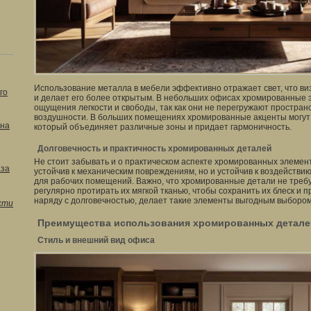
Использование металла в мебели эффективно отражает свет, что в
го
и делает его более открытым. В небольших офисах хромированные 
ощущения легкости и свободы, так как они не перегружают простран
воздушности. В больших помещениях хромированные акценты могут
кна
который объединяет различные зоны и придает гармоничность.
Долговечность и практичность хромированных деталей
Не стоит забывать и о практическом аспекте хромированных элемент
аза
устойчив к механическим повреждениям, но и устойчив к воздействию
для рабочих помещений. Важно, что хромированные детали не требу
регулярно протирать их мягкой тканью, чтобы сохранить их блеск и п
наряду с долговечностью, делает такие элементы выгодным выбором
сти
Преимущества использования хромированных детале
Стиль и внешний вид офиса