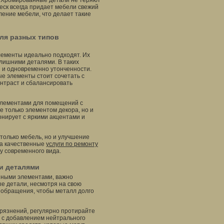
. Хромированные детали не теряют
леск всегда придает мебели свежий
ление мебели, что делает такие
ля разных типов
ементы идеально подходят. Их
 лишними деталями. В таких
 и одновременно утонченности.
е элементы стоит сочетать с
онтраст и сбалансировать
элементами для помещений с
 только элементом декора, но и
онирует с яркими акцентами и
только мебель, но и улучшение
на качественные
услуги по ремонту
у современного вида.
и деталями
нными элементами, важно
е детали, несмотря на свою
о обращения, чтобы металл долго
рязнений, регулярно протирайте
е с добавлением нейтрального