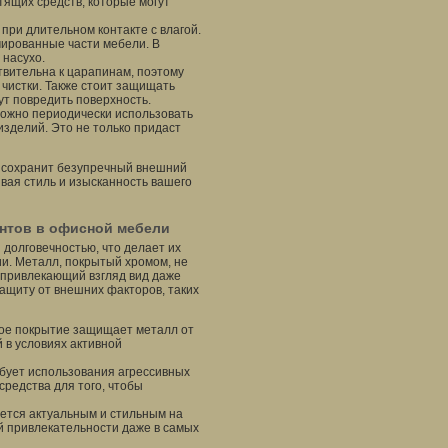
ящих средств, которые могут
при длительном контакте с влагой.
мированные части мебели. В
 насухо.
вительна к царапинам, поэтому
 чистки. Также стоит защищать
ут повредить поверхность.
ожно периодически использовать
зделий. Это не только придаст
и сохранит безупречный внешний
вая стиль и изысканность вашего
нтов в офисной мебели
олговечностью, что делает их
и. Металл, покрытый хромом, не
и привлекающий взгляд вид даже
ащиту от внешних факторов, таких
е покрытие защищает металл от
 в условиях активной
бует использования агрессивных
средства для того, чтобы
ется актуальным и стильным на
ей привлекательности даже в самых