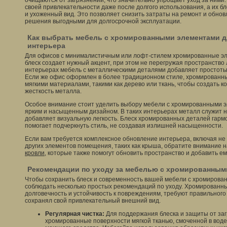
очищаются от загрязнений, что значительно упрощает уход за ними
своей привлекательности даже после долгого использования, а их б
и ухоженный вид. Это позволяет снизить затраты на ремонт и обнов
решения выгодными для долгосрочной эксплуатации.
Как выбрать мебель с хромированными элементами д
интерьера
Для офисов с минималистичным или лофт-стилем хромированные эл
блеск создает нужный акцент, при этом не перегружая пространство
интерьерах мебель с металлическими деталями добавляет простоты
Если же офис оформлен в более традиционном стиле, хромированны
мягкими материалами, такими как дерево или ткань, чтобы создать к
жесткость металла.
Особое внимание стоит уделить выбору мебели с хромированными 
ярким и насыщенным дизайном. В таких интерьерах металл служит не
добавляет визуальную легкость. Блеск хромированных деталей гарм
помогает подчеркнуть стиль, не создавая излишней насыщенности.
Если вам требуется комплексное обновление интерьера, включая не 
других элементов помещения, таких как крыша, обратите внимание 
кровли
, которые также помогут обновить пространство и добавить ем
Рекомендации по уходу за мебелью с хромированным
Чтобы сохранить блеск и современность вашей мебели с хромирова
соблюдать несколько простых рекомендаций по уходу. Хромированны
долговечность и устойчивость к повреждениям, требуют правильног
сохранял свой привлекательный внешний вид.
Регулярная чистка:
Для поддержания блеска и защиты от заг
хромированные поверхности мягкой тканью, смоченной в вод