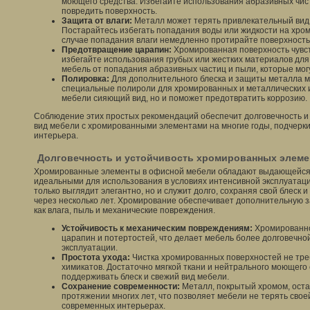
моющего средства. Избегайте использования абразивных чист
повредить поверхность.
Защита от влаги:
Металл может терять привлекательный вид 
Постарайтесь избегать попадания воды или жидкости на хро
случае попадания влаги немедленно протирайте поверхность
Предотвращение царапин:
Хромированная поверхность чувст
избегайте использования грубых или жестких материалов для
мебель от попадания абразивных частиц и пыли, которые мог
Полировка:
Для дополнительного блеска и защиты металла м
специальные полироли для хромированных и металлических и
мебели сияющий вид, но и поможет предотвратить коррозию.
Соблюдение этих простых рекомендаций обеспечит долговечность 
вид мебели с хромированными элементами на многие годы, подчерки
интерьера.
Долговечность и устойчивость хромированных элеме
Хромированные элементы в офисной мебели обладают выдающейся д
идеальными для использования в условиях интенсивной эксплуатаци
только выглядит элегантно, но и служит долго, сохраняя свой блеск 
через несколько лет. Хромирование обеспечивает дополнительную з
как влага, пыль и механические повреждения.
Устойчивость к механическим повреждениям:
Хромированно
царапин и потертостей, что делает мебель более долговечной
эксплуатации.
Простота ухода:
Чистка хромированных поверхностей не тре
химикатов. Достаточно мягкой ткани и нейтрального моющего 
поддерживать блеск и свежий вид мебели.
Сохранение современности:
Металл, покрытый хромом, оста
протяжении многих лет, что позволяет мебели не терять сво
современных интерьерах.