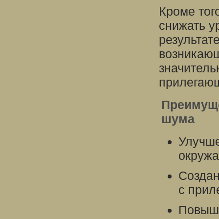
Кроме тог
снижать у
результат
возникаю
значитель
прилегающ
Преимуще
шума
Улучше
окружа
Создан
с прил
Повыше