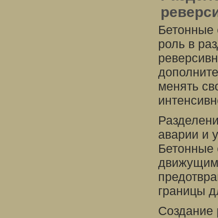
реверс
Бетонные 
роль в ра
реверсивн
дополните
менять св
интенсивн
Разделени
аварии и 
Бетонные 
движущими
предотвра
границы д
Создание 