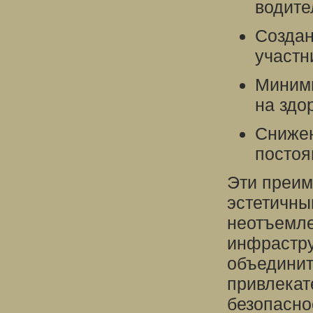
водите
Создан
участн
Миними
на здо
Снижен
постоя
Эти преим
эстетичны
неотъемл
инфрастру
объединит
привлекат
безопасно