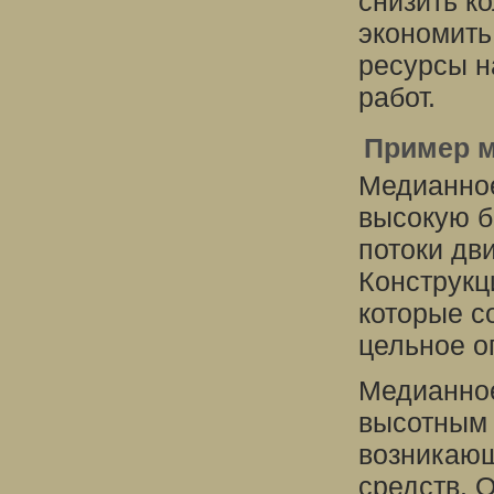
снизить к
экономить
ресурсы н
работ.
Пример м
Медианное
высокую б
потоки дв
Конструкц
которые с
цельное о
Медианное
высотным 
возникающ
средств. 