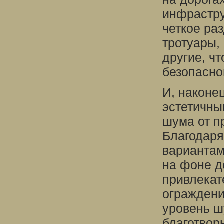
инфрастру
четкое ра
тротуары,
другие, ч
безопасно
И, наконе
эстетичны
шума от п
Благодаря
вариантам
на фоне д
привлекат
ограждени
уровень ш
благотвор