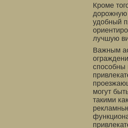
Кроме тог
дорожную 
удобный п
ориентиро
лучшую ви
Важным ас
ограждени
способны 
привлекат
проезжающ
могут быт
такими ка
рекламные
функциона
привлекат