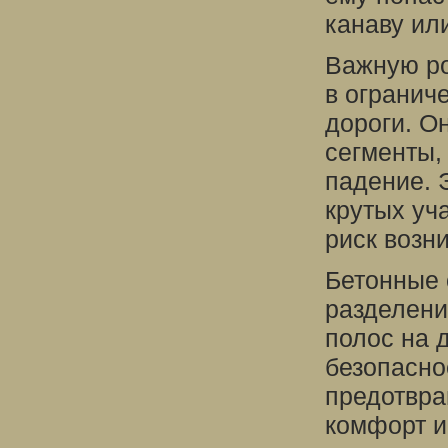
канаву или
Важную ро
в огранич
дороги. О
сегменты,
падение. 
крутых уч
риск возн
Бетонные 
разделени
полос на 
безопасно
предотвра
комфорт и