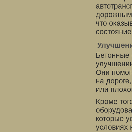
автотранс
дорожными
что оказы
состояние
Улучшени
Бетонные 
улучшению
Они помог
на дороге
или плохо
Кроме тог
оборудов
которые у
условиях 