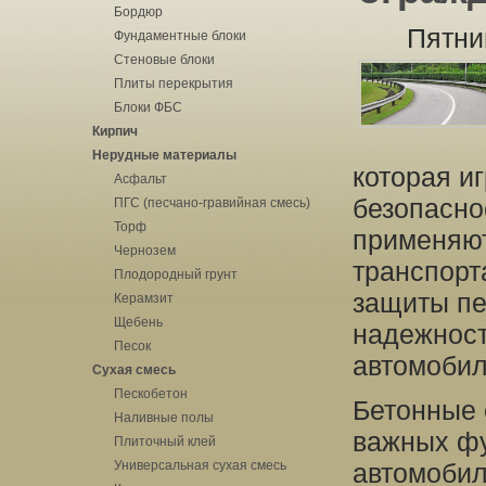
Бордюр
Пятни
Фундаментные блоки
Стеновые блоки
Плиты перекрытия
Блоки ФБС
Кирпич
Нерудные материалы
которая и
Асфальт
безопасно
ПГС (песчано-гравийная смесь)
Торф
применяют
Чернозем
транспорт
Плодородный грунт
защиты пе
Керамзит
Щебень
надежност
Песок
автомобил
Сухая смесь
Пескобетон
Бетонные 
Наливные полы
важных фу
Плиточный клей
Универсальная сухая смесь
автомобил