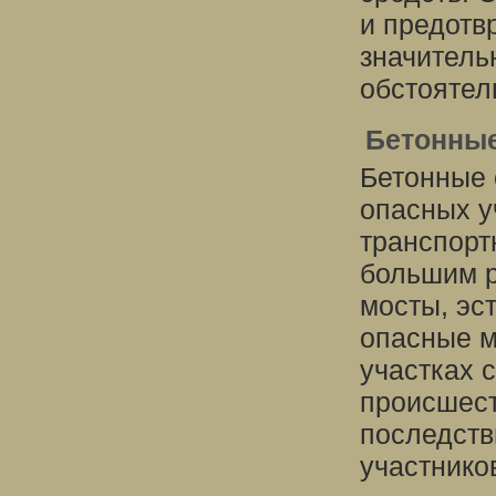
и предотв
значитель
обстоятел
Бетонные
Бетонные 
опасных у
транспорт
большим р
мосты, эс
опасные м
участках 
происшест
последств
участнико