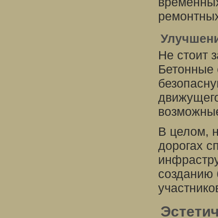
временных
ремонтных
Улучшени
Не стоит 
Бетонные 
безопасну
движущего
возможные
В целом, 
дорогах с
инфрастру
созданию 
участнико
Эстети