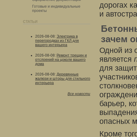
дорогах ка
Готовые и индивидуальные
проекты
и автостр
СТАТЬИ
Бетонны
зачем 
2026-08-08
:
Электрика в
перегородках из ГКЛ для
вашего интерьера
Одной из 
2026-08-08
:
Ремонт трещин и
является
отслоений на цоколе вашего
дома
для защит
2026-08-08
:
Деревянные
участнико
жалюзи и шторы для стильного
интерьера
столкнове
ограждени
Все новости
барьер, к
выпадения
опасных м
Кроме тог