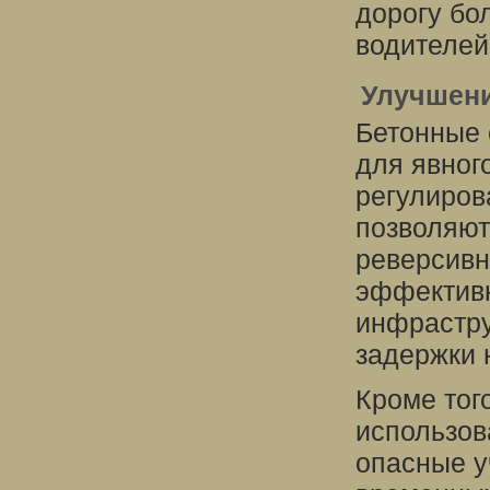
дорогу бо
водителей
Улучшени
Бетонные 
для явног
регулиров
позволяют
реверсивн
эффектив
инфрастру
задержки 
Кроме тог
использов
опасные у