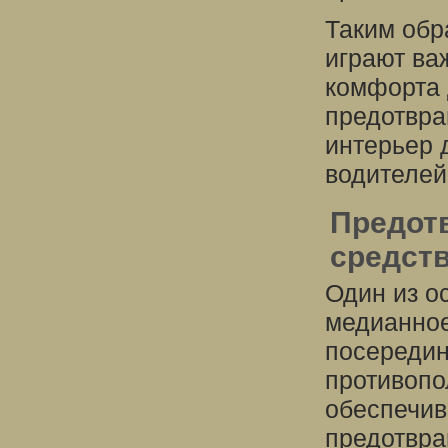
Таким обр
играют ва
комфорта 
предотвра
интерьер 
водителей
Предот
средст
Один из о
медианное
посередин
противопо
обеспечив
предотвра