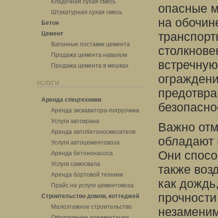
Кладочная сухая смесь
опасные м
Штукатурная сухая смесь
на обочин
Бетон
транспорт
Цемент
Вагонные поставки цемента
столкнове
Продажа цемента навалом
встречную
Продажа цемента в мешках
ограждени
УСЛУГИ
предотвра
Аренда спецтехники
безопасно
Аренда экскаватора-погрузчика
Услуги автокрана
Важно отм
Аренда автобетоносмесителя
обладают 
Услуги автоцементовоза
Они спосо
Аренда бетононасоса
Услуги самосвала
также воз
Аренда бортовой техники
как дождь
Прайс на услуги цементовоза
прочности
Строительство домов, коттеджей
Малоэтажное строительство
незамени
Оформление документации