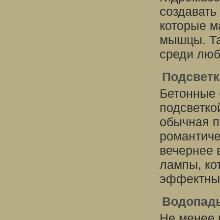
создавать
которые м
мышцы. Та
среди люб
Подсветк
Бетонные 
подсветко
обычная п
романтиче
вечернее 
лампы, ко
эффектны
Водопад
Не менее