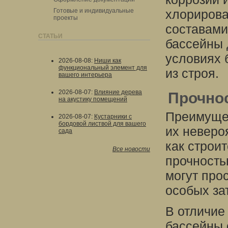
Готовые и индивидуальные
хлорирова
проекты
составами
СТАТЬИ
бассейны 
условиях 
2026-08-08
:
Ниши как
функциональный элемент для
из строя.
вашего интерьера
2026-08-07
:
Влияние дерева
Прочнос
на акустику помещений
Преимущес
2026-08-07
:
Кустарники с
бордовой листвой для вашего
их неверо
сада
как строи
Все новости
прочность
могут про
особых за
В отличие
бассейны 