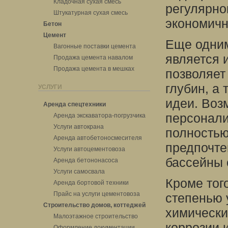
Кладочная сухая смесь
регулярно
Штукатурная сухая смесь
экономичн
Бетон
Цемент
Еще одни
Вагонные поставки цемента
является 
Продажа цемента навалом
Продажа цемента в мешках
позволяет
глубин, а
УСЛУГИ
идеи. Воз
Аренда спецтехники
персонали
Аренда экскаватора-погрузчика
Услуги автокрана
полностью
Аренда автобетоносмесителя
предпочте
Услуги автоцементовоза
бассейны 
Аренда бетононасоса
Услуги самосвала
Кроме тог
Аренда бортовой техники
Прайс на услуги цементовоза
степенью 
Строительство домов, коттеджей
химически
Малоэтажное строительство
коррозии 
Оформление документации