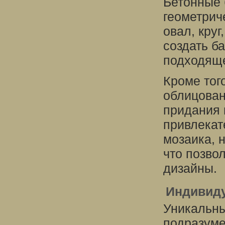
Бетонные 
геометрич
овал, круг
создать б
подходяще
Кроме тог
облицова
придания 
привлекат
мозаика, 
что позво
дизайны.
Индивид
Уникальны
подразуме