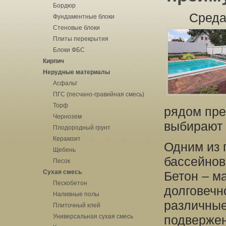
Бордюр
Среда
Фундаментные блоки
Стеновые блоки
Плиты перекрытия
Блоки ФБС
Кирпич
Нерудные материалы
Асфальт
ПГС (песчано-гравийная смесь)
Торф
рядом пре
Чернозем
выбирают 
Плодородный грунт
Керамзит
Одним из 
Щебень
бассейнов
Песок
Сухая смесь
Бетон – м
Пескобетон
долговечн
Наливные полы
различные
Плиточный клей
Универсальная сухая смесь
подвержен