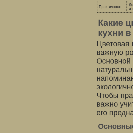
Де
Практичность
и 
Какие ц
кухни в
Цветовая 
важную ро
Основной 
натуральн
напоминаю
экологичн
Чтобы пра
важно учи
его предн
Основны