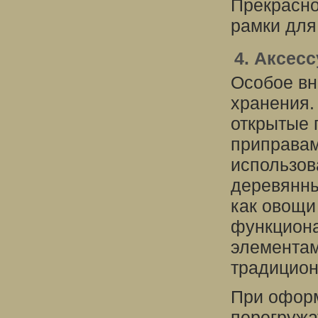
Прекрасно
рамки для
4. Аксес
Особое вн
хранения.
открытые 
приправам
использов
деревянны
как овощи
функциона
элементам
традицион
При оформ
перегружа