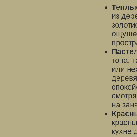
Теплы
из дер
золоти
ощущен
простр
Пасте
тона, 
или не
деревя
спокой
смотря
на зан
Красн
красны
кухне 