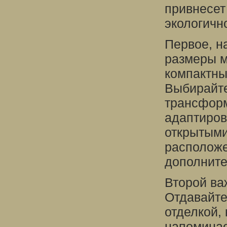
привнесет 
экологичн
Первое, на
размеры м
компактны
Выбирайте
трансформ
адаптиров
открытыми
расположе
дополните
Второй ва
Отдавайте
отделкой, 
напоминае