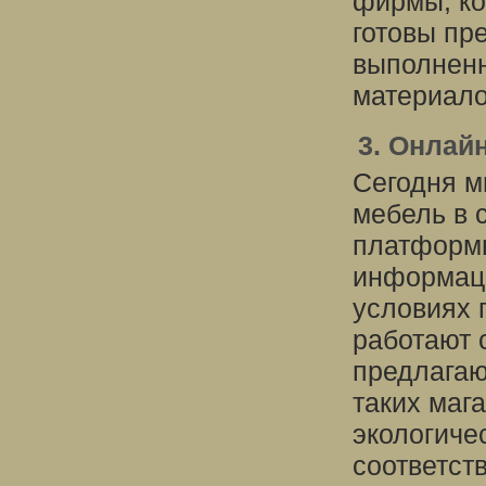
фирмы, ко
готовы пр
выполненн
материало
3. Онлай
Сегодня м
мебель в 
платформы
информаци
условиях 
работают 
предлагаю
таких маг
экологиче
соответст