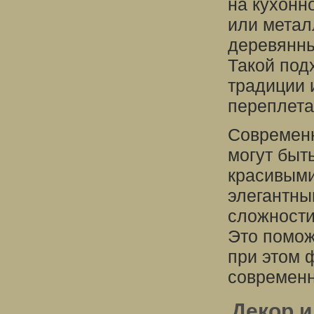
на кухонно
или метал
деревянны
Такой под
традиции 
переплета
Современн
могут быт
красивыми
элегантны
сложности
Это помож
при этом 
современн
Декор и