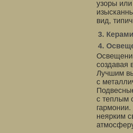
узоры или
изысканн
вид, типи
3. Керам
4. Освещ
Освещение
создавая 
Лучшим вы
с металли
Подвесные
с теплым 
гармонии.
неярким с
атмосферу