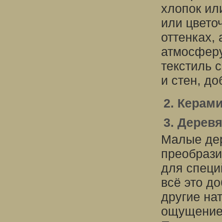
хлопок ил
или цвето
оттенках,
атмосферу
текстиль 
и стен, д
2. Керам
3. Дерев
Малые дер
преобрази
для специ
всё это д
другие на
ощущение 