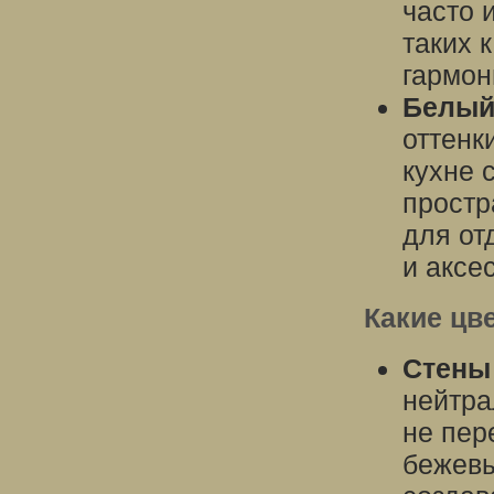
часто 
таких 
гармон
Белый
оттенк
кухне 
простр
для от
и аксе
Какие цв
Стены
нейтра
не пер
бежевы