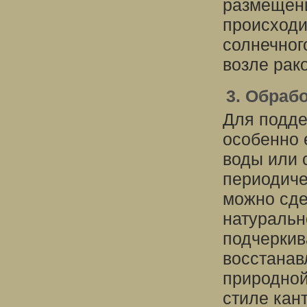
размещени
происходи
солнечного
возле рак
3. Обраб
Для подде
особенно 
воды или 
периодиче
можно сде
натуральн
подчеркив
восстанав
природной
стиле кан