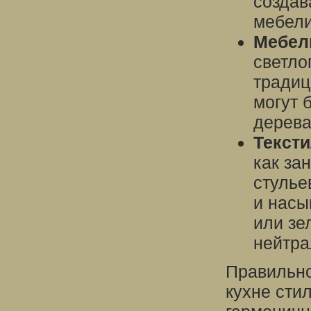
создав
мебели
Мебел
светло
традиц
могут 
дерева
Тексти
как за
стулье
и насы
или зе
нейтра
Правильно
кухне стил