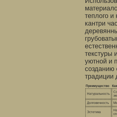
Использов
материало
теплого и
кантри ча
деревянны
грубоваты
естествен
текстуры 
уютной и 
созданию 
традиции 
Преимущество
Как
Со
Натуральность
эк
Долговечность
Ме
На
Эстетика
сп