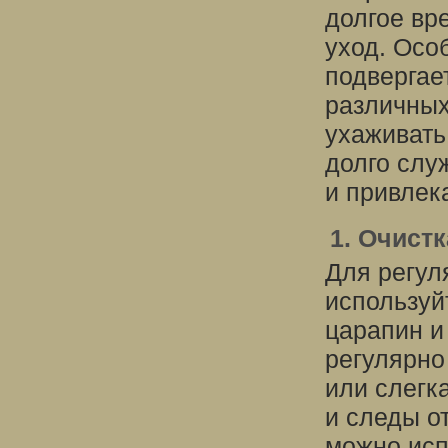
долгое вр
уход. Осо
подвергае
различных
ухаживать
долго слу
и привлек
1. Очистк
Для регул
используй
царапин и
регулярно
или слегк
и следы о
можно исп