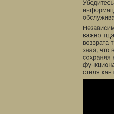
Убедитесь
информаци
обслужива
Независимо
важно тща
возврата 
зная, что 
сохраняя 
функциона
стиля кан