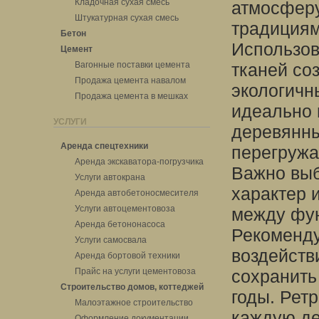
Кладочная сухая смесь
атмосферу
Штукатурная сухая смесь
традициям
Бетон
Использов
Цемент
Вагонные поставки цемента
тканей соз
Продажа цемента навалом
экологичн
Продажа цемента в мешках
идеально 
УСЛУГИ
деревянны
Аренда спецтехники
перегружа
Аренда экскаватора-погрузчика
Важно выб
Услуги автокрана
характер 
Аренда автобетоносмесителя
Услуги автоцементовоза
между фун
Аренда бетононасоса
Рекоменду
Услуги самосвала
воздейств
Аренда бортовой техники
Прайс на услуги цементовоза
сохранить
Строительство домов, коттеджей
годы. Рет
Малоэтажное строительство
каждую де
Оформление документации