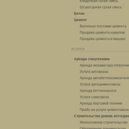
Кладочная сухая смесь
Штукатурная сухая смесь
Бетон
Цемент
Вагонные поставки цемента
Продажа цемента навалом
Продажа цемента в мешках
УСЛУГИ
Аренда спецтехники
Аренда экскаватора-погрузчи
Услуги автокрана
Аренда автобетоносмесител
Услуги автоцементовоза
Аренда бетононасоса
Услуги самосвала
Аренда бортовой техники
Прайс на услуги цементовоза
Строительство домов, коттедж
Малоэтажное строительство
Оформление документации