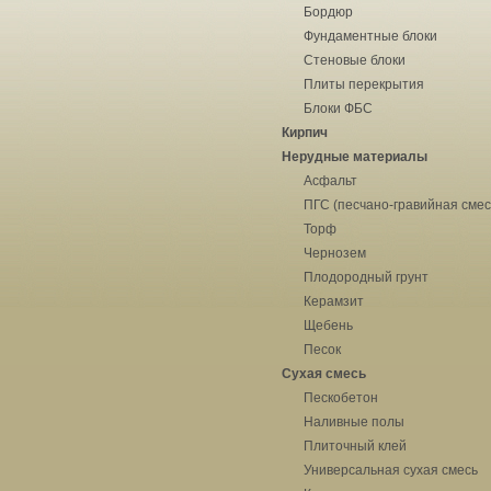
Бордюр
Фундаментные блоки
Стеновые блоки
Плиты перекрытия
Блоки ФБС
Кирпич
Нерудные материалы
Асфальт
ПГС (песчано-гравийная смес
Торф
Чернозем
Плодородный грунт
Керамзит
Щебень
Песок
Сухая смесь
Пескобетон
Наливные полы
Плиточный клей
Универсальная сухая смесь