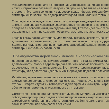
Металл используется для акцентов и элементов декора. Кованые нож
ножки и каркасные детали из латуни или бронзы добавляют не тольк
строгости. Металл в сочетании с деревом делает формы мебели бо
симметричные элементы подчеркивают идеальный баланс и гармони
Стекло, в свою очередь, используется для витражей, дверей и стол
элементами вносит легкость и воздушность в интерьер, в то время 
придают ей современный, но сдержанный вид. Стекло идеально гарм
создавая контраст, но сохраняя общую симметрию и классическую ф
Когда вы выбираете материалы для мебели в классическом стиле, ва
долговечность и внешний вид, но и то, как они сочетаются друг с др
должно выглядеть органично и поддерживать общий концепт интерь
симметрии и сбалансированности.
Преимущества деревянной мебели в классическом ст
Деревянная мебель в классическом стиле – это не только символ бла
долговечности. Массив дерева придает мебели особую прочность, со
выдерживает испытания временем. В отличие от других материалов,
структуру, что делает его идеальным выбором для изделий с элемен
Резьба на деревянных поверхностях – важный элемент классического
а искусное добавление, которое подчеркивает индивидуальность ка
столах, шкафах, стульях и комодах создают эффект симметрии, хара
обеспечивая гармонию и элегантность в интерьере.
Симметрия – это основа классического дизайна. Мебель из массива
соблюдать пропорции, создавая сбалансированный и аккуратный вид
атмосферу спокойствия и стабильности, что особенно важно для по
важные встречи или собирается вся семья.