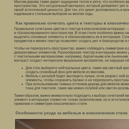
Массив дерева также дарит ощущение тепла и уюта, что особенно в
пространства. Это натуральный материал, который добавляет уют и 
своей эстетической ценности. Для тех, кто ценит долговечность и ка
надежным и стильным выбором на многие годы.
Как правильно сочетать цвета и текстуры в классиче
Правильное сочетание цветов и текстур в классическом интерьере – 
и сбалансированного пространства. В этом стиле особенно важна с
выделить основные элементы и сбалансировать их в интерьере. Со
предметов и мягких текстур позволяет создать уют и благородство в
Чтобы не перегрузить пространство, важно соблюдать симметрию в
декоративных элементов. Разнообразие текстур в интерьере можно д
с текстильными материалами, например, бархатными или льняными т
контраст создаст интересное визуальное восприятие, не нарушая о
Для стен выберите нейтральные цвета, такие как светлый кр
создать спокойный фон для мебели из массива.
Мебель с резьбой будет выглядеть лучше, если рядом с ней
элементы, чтобы сохранить баланс и не перегрузить простран
При использовании темных оттенков дерева для мебели можн
тона для текстиля, такие как нежно-голубой или светло-розов
Таким образом, важно внимательно подходить к выбору сочетаний м
элемент в интерьере служил не только практическим, но и эстетиче
гармонию и симметрию классического стиля.
Особенности ухода за мебелью в классическом стиле