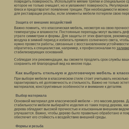
повредить поверхность. Используйте мягкие тряпки и специальное ср
которое не только очищает, но и увлажняет поверхность. Регулярна
блеск и предотвратит появление трещин. При необходимости можно
для реставрации резьбы, если элементы мебели потеряли свою перв
Защита от внешних воздействий
Важно помнить, что классическая мебель, несмотря на свою прочнос
температуры и влажности. Постоянные перепады могут вызвать деф
утрате симметрии и формы. Для защиты от этих факторов, рекомен
воздуха в зимний период и избегать прямого солнечного света, чтоб
нужно провести работы, связанные с восстановлением устойчивости
обратитесь к специалистам, например, к профессионалам по
заливк
стабилизирующих оснований.
Соблюдая эти рекомендации, вы сможете продлить срок службы ваше
сохранить её благородный вид на многие годы.
Как выбрать стильную и долговечную мебель в класс
При выборе мебели в классическом стиле стоит учитывать несколько
гарантировать её долговечность и стильность. Важно не только эстет
материалов, конструктивные особенности и внимание к деталям.
Выбор материала
Основной материал для классической мебели – это массив дерева. Д
стабильности мебели выбирайте изделия из таких пород дерева, как 
дерева обладают высокой прочностью и изысканным внешним видом,
улучшается. Важно, чтобы дерево было правильно обработано и по
обеспечит его стойкость к воздействию внешней среды.
Формы и резьба