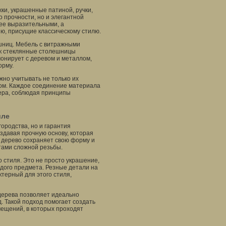
ки, украшенные патиной, ручки,
о прочности, но и элегантной
лее выразительными, а
ю, присущие классическому стилю.
ешниц. Мебель с витражными
как стеклянные столешницы
онирует с деревом и металлом,
орму.
жно учитывать не только их
угом. Каждое соединение материала
ера, соблюдая принципы
иле
городства, но и гарантия
здавая прочную основу, которая
 дерево сохраняет свою форму и
тами сложной резьбы.
 стиля. Это не просто украшение,
ждого предмета. Резные детали на
ктерный для этого стиля,
 дерева позволяет идеально
. Такой подход помогает создать
мещений, в которых проходят