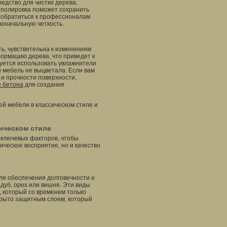
едство для чистки дерева,
я полировка поможет сохранить
 обратиться к профессионалам
оначальную четкость.
ть, чувствительна к изменениям
ормацию дерева, что приведет к
дуется использовать увлажнители
ы мебель не выцветала. Если вам
 и прочности поверхности,
е бетона
для создания
й мебели в классическом стиле и
ическом стиле
 ключевых факторов, чтобы
ическое восприятие, но и качество
ля обеспечения долговечности и
дуб, орех или вишня. Эти виды
 который со временем только
крыто защитным слоем, который