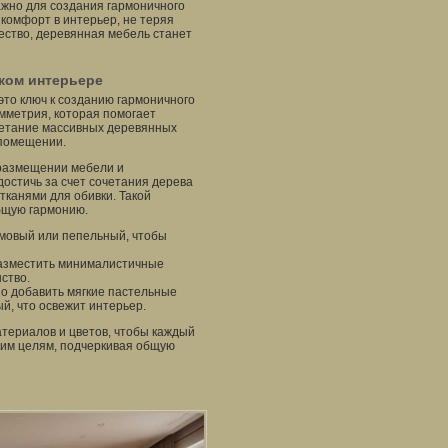
ажно для создания гармоничного
комфорт в интерьер, не теряя
чество, деревянная мебель станет
ском интерьере
это ключ к созданию гармоничного
имметрия, которая помогает
четание массивных деревянных
 помещении.
 размещении мебели и
остичь за счет сочетания дерева
канями для обивки. Такой
бщую гармонию.
емовый или пепельный, чтобы
 разместить минималистичные
ство.
о добавить мягкие пастельные
ый, что освежит интерьер.
атериалов и цветов, чтобы каждый
ским целям, подчеркивая общую