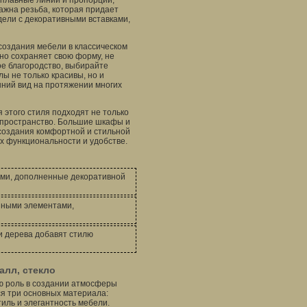
 плавные линии и пропорции,
ажна резьба, которая придает
дели с декоративными вставками,
создания мебели в классическом
сно сохраняет свою форму, не
ое благородство, выбирайте
лы не только красивы, но и
шний вид на протяжении многих
 этого стиля подходят не только
т пространство. Большие шкафы и
создания комфортной и стильной
х функциональности и удобстве.
ами, дополненные декоративной
зными элементами,
и дерева добавят стилю
алл, стекло
ую роль в создании атмосферы
ся три основных материала:
тиль и элегантность мебели.