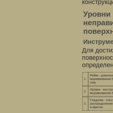
конструкц
Уровни 
неправ
поверх
Инструм
Для дости
поверхнос
определен
Рейки - длинны
1.
выравнивания б
ним.
Уровни - инстр
2.
выравнивания б
Гладилки - пло
3.
распределения 
и вмятин.