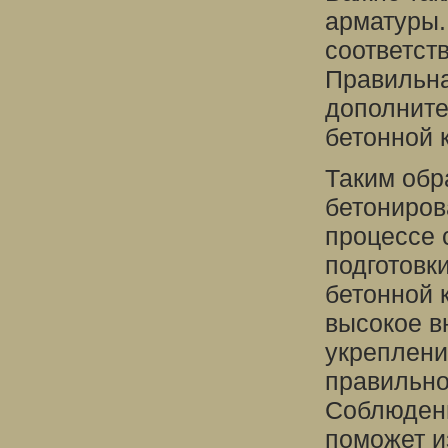
арматуры.
соответст
Правильна
дополните
бетонной 
Таким обр
бетониров
процессе 
подготовк
бетонной 
высокое в
укреплени
правильно
Соблюдени
поможет и