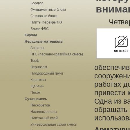
Бордюр
внима
Фундаментные блоки
Стеновые блоки
Четвер
Плиты перекрытия
Блоки ФБС
Кирпич
Нерудные материалы
Асфальт
ПГС (песчано-гравийная смесь)
Торф
обеспечив
Чернозем
Плодородный грунт
сооружени
Керамзит
работах до
Щебень
привести 
Песок
Сухая смесь
Одна из в
Пескобетон
обращать 
Наливные полы
использов
Плиточный клей
Универсальная сухая смесь
Арматурн