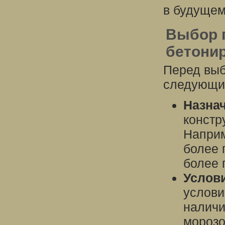
в будущем
Выбор 
бетони
Перед выб
следующи
Назнач
констр
Наприм
более 
более 
Услови
услови
наличи
морозо