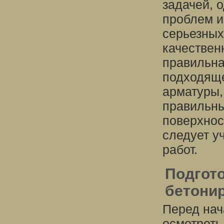
задачей, 
проблем и
серьезных
качествен
правильна
подходяще
арматуры,
правильны
поверхнос
следует у
работ.
Подгото
бетони
Перед нач
осмотреть