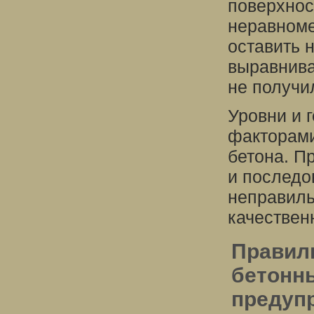
поверхнос
неравноме
оставить 
выравнива
не получи
Уровни и 
факторами
бетона. П
и последо
неправиль
качественн
Правил
бетонн
предуп