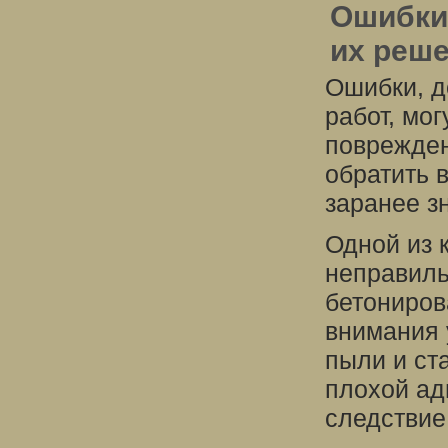
Ошибки
их реш
Ошибки, д
работ, мо
поврежден
обратить 
заранее з
Одной из 
неправиль
бетониров
внимания 
пыли и ст
плохой адг
следствие