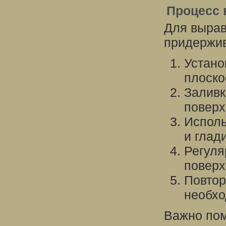
Процесс 
Для вырав
придержив
Устано
плоско
Заливк
поверх
Исполь
и глад
Регуля
поверх
Повтор
необхо
Важно пом