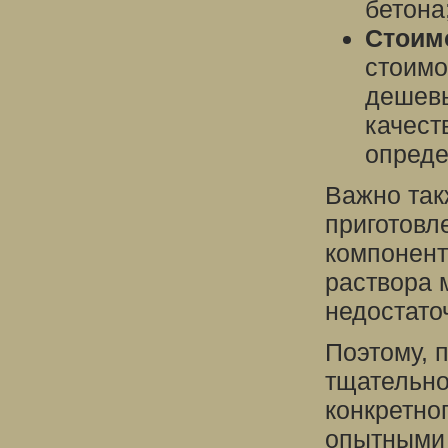
бетона
Стоим
стоимо
дешевы
качест
опреде
Важно так
приготовл
компонент
раствора 
недостато
Поэтому, 
тщательно
конкретног
опытными 