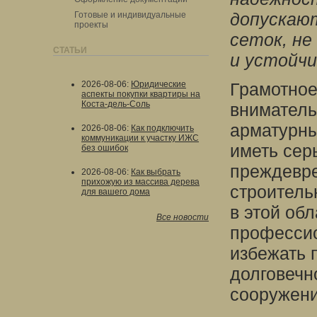
допускаю
Готовые и индивидуальные
проекты
сеток, не
СТАТЬИ
и устойчи
2026-08-06
:
Юридические
Грамотное
аспекты покупки квартиры на
Коста-дель-Соль
вниматель
арматурны
2026-08-06
:
Как подключить
коммуникации к участку ИЖС
иметь сер
без ошибок
преждевр
2026-08-06
:
Как выбрать
прихожую из массива дерева
строитель
для вашего дома
в этой об
Все новости
профессио
избежать 
долговечн
сооружени