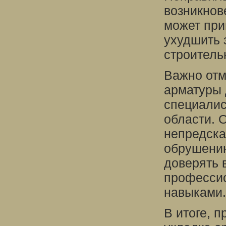
возникнов
может при
ухудшить 
строитель
Важно отме
арматуры 
специалис
области. О
непредска
обрушению
доверять 
профессио
навыками.
В итоге, п