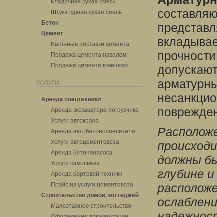
Кладочная сухая смесь
составляю
Штукатурная сухая смесь
Бетон
представл
Цемент
вкладывае
Вагонные поставки цемента
прочности
Продажа цемента навалом
Продажа цемента в мешках
допускают
арматурны
УСЛУГИ
несанкци
Аренда спецтехники
поврежден
Аренда экскаватора-погрузчика
Услуги автокрана
Располож
Аренда автобетоносмесителя
Услуги автоцементовоза
происходи
Аренда бетононасоса
должны б
Услуги самосвала
глубине и
Аренда бортовой техники
Прайс на услуги цементовоза
располож
Строительство домов, коттеджей
ослаблени
Малоэтажное строительство
надежнос
Оформление документации