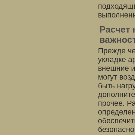
подходящи
выполнени
Расчет 
важнос
Прежде че
укладке а
внешние и
могут воз
быть нагру
дополните
прочее. Р
определен
обеспечит
безопасно