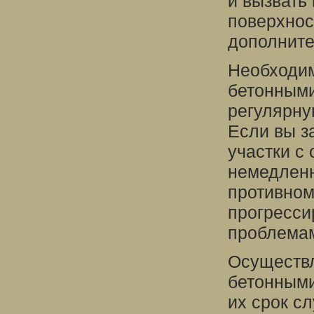
и вызвать
поверхнос
дополните
Необходим
бетонными
регулярну
Если вы з
участки с
немедленн
противном
прогресси
проблема
Осуществл
бетонными
их срок с