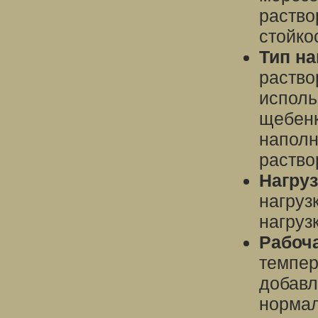
раство
стойко
Тип на
раство
исполь
щебенк
наполн
раство
Нагруз
нагруз
нагруз
Рабоч
темпер
добавл
нормал