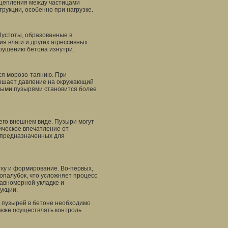
сцепления между частицами
рукции, особенно при нагрузке.
Пустоты, образованные в
ия влаги и других агрессивных
зрушению бетона изнутри.
ся морозо-таянию. При
вышает давление на окружающий
шными пузырями становится более
его внешнем виде. Пузыри могут
ическое впечатление от
, предназначенных для
ку и формирование. Во-первых,
опалубок, что усложняет процесс
равномерной укладке и
укции.
 пузырей в бетоне необходимо
акже осуществлять контроль