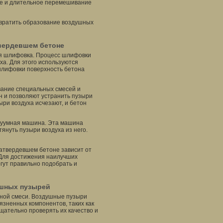
ое и длительное перемешивание
вратить образование воздушных
твердевшем бетоне
ся шлифовка. Процесс шлифовки
ха. Для этого используются
лифовки поверхность бетона
вание специальных смесей и
н и позволяют устранить пузыри
ыри воздуха исчезают, и бетон
куумная машина. Эта машина
януть пузыри воздуха из него.
атвердевшем бетоне зависит от
 Для достижения наилучших
гут правильно подобрать и
ушных пузырей
нной смеси. Воздушные пузыри
язненных компонентов, таких как
щательно проверять их качество и