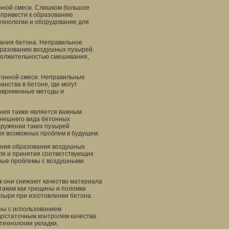
онной смеси. Слишком большое
 привести к образованию
ехнологии и оборудование для
вания бетона. Неправильное
бразованию воздушных пузырей.
одолжительностью смешивания,
тонной смеси. Неправильные
нства в бетоне, где могут
современные методы и
ения также является важным
внешнего вида бетонных
аружении таких пузырей
я возможных проблем в будущем.
ения образования воздушных
оля и принятия соответствующих
жные проблемы с воздушными
ак они снижают качество материала
 таким как трещины и поломки
зыри при изготовлении бетона.
ны с использованием
остаточным контролем качества.
технологии укладки,