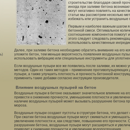
строительстве благодаря своей проч
иногда при заливке бетона возника
могут негативно повлиять на качеств
статье мы рассмотрим несколько мет
избежать или устранить воздушные 
Первым и наиболее важным шагом я
бетонной смеси. Оптимальное колич
соотношение компонентов помогут и
этого следует следовать рекоменда
использовать качественные ингреди
Далее, при заливке бетона необходимо обратить внимание на его ко
ь)
уложите бетон, тем меньше вероятность появления воздушных пузы
использовать вибрацию или специальные инструменты для уплотне
Если воздушные пузыри все же появились после заливки, их можно 
методов. Один из таких методов – применение противопузыряющих 
пузыри, а также улучшить плотность и прочность бетонной конструк
применить такие добавки согласно инструкции производителя.
Влияние воздушных пузырей на бетон
Воздушные пузыри в бетоне оказывают значительное влияние на его 
привести к снижению прочности, уменьшению плотности и увеличен
наличие воздушных пузырей может вызывать разрушение бетона при
мороза.
Воздушные пузыри создают пустоты в структуре бетона, что делает
При сжатии бетона воздушные пузыри могут сжиматься и уменьшать 
увеличению плотности и, как следствие, повышению его прочности.
разрушении бетона, воздушные пузыри могут расширяться и увеличи
приводит к снижению прочности и увеличению водопоглощения.