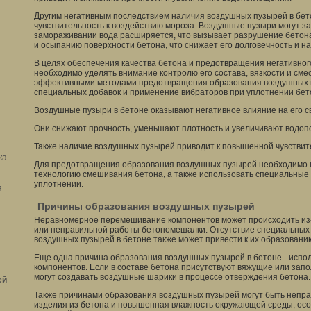
Другим негативным последствием наличия воздушных пузырей в бет
чувствительность к воздействию мороза. Воздушные пузыри могут за
замораживании вода расширяется, что вызывает разрушение бетона
и осыпанию поверхности бетона, что снижает его долговечность и н
В целях обеспечения качества бетона и предотвращения негативно
необходимо уделять внимание контролю его состава, вязкости и сме
эффективными методами предотвращения образования воздушных 
специальных добавок и применение вибраторов при уплотнении бет
Воздушные пузыри в бетоне оказывают негативное влияние на его св
Они снижают прочность, уменьшают плотность и увеличивают водоп
Также наличие воздушных пузырей приводит к повышенной чувствите
ка
Для предотвращения образования воздушных пузырей необходимо к
технологию смешивания бетона, а также использовать специальные
уплотнении.
я
Причины образования воздушных пузырей
Неравномерное перемешивание компонентов может происходить из-
или неправильной работы бетономешалки. Отсутствие специальных
воздушных пузырей в бетоне также может привести к их образовани
Еще одна причина образования воздушных пузырей в бетоне - испо
компонентов. Если в составе бетона присутствуют вяжущие или запол
могут создавать воздушные шарики в процессе отверждения бетона.
ей
Также причинами образования воздушных пузырей могут быть непр
изделия из бетона и повышенная влажность окружающей среды, ос