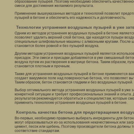
образование пузырей. Поэтому необходимо обеспечить качественн
смеси для достижения желаемого результата.
Применение вышеуказанных методов и технологий позволит предот
пузырей в бетоне и обеспечить его надежность и долговечность.
Технологии устранения воздушных пузырей в уже за
Одним из методов устранения воздушных пузырей в бетоне являет
позволяет удалить верхний слой бетона, где находятся пузыри возду
специальные шлифовальные машины с алмазными кругами. После ш
становится более ровной и без пузырей воздуха.
Другим методом устранения воздушных пузырей является использо
присадок. Эти смеси и присадки добавляются в уже смешанный бето
воздуха путем их растворения в матрице бетона. Таким образом, пуз
становится плотным и прочным.
Также для устранения воздушных пузырей в бетоне применяется ва
создает вакуумное поле над поверхностью бетона, что позволяет выт
Таким образом, бетон становится гладким и без воздушных пузырей.
Выбор оптимального метода устранения воздушных пузырей в уже з
конкретной ситуации и требует профессиональных знаний и опыта.
результатов рекомендуется обратиться к специалистам, которые смо
применить технологию устранения воздушных пузырей в бетоне.
Контроль качества бетона для предотвращения возд
Во-первых, необходимо правильно выбирать ингредиенты для бето
могут образовываться из-за использования некачественных или загр
цемент, песок или щебень. Поэтому производители бетона должны т
соответствие стандартам.