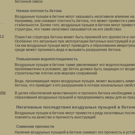
бетонной смеси.
Низкая плотность бетона
Воздушные пузыри в бетоне могут оказывать негативное влияние на е
Например, они снижают плотность бетона, что может привести к ум
стабильности. Более того, воздушные пузыри в бетоне могут привес
структуры, что также негативно сказывается на его свойствах.
 с
Пористая структура бетона может быть причиной его хрупкости и ск
Особенно это актуально при эксплуатации бетонных конструкций в у
так как воздушные пузыри могут приводить к образованию микротре
среде может проникать вода и вызывать разрушение бетона.
Повышенная водопоглощаемость
Воздушные пузыри в бетоне также увеличивают его водопоглощаемо
проблематично в условиях, где бетон должен быть защищен от возде
строительстве плотин или морских сооружений.
Вода, проникающая через воздушные пузыри, может вызывать химич
бетона, что приводит к его разрушению и потере изначальных свойст
сти
В целях обеспечения качественного и прочного бетона необходимо
образования воздушных пузырей и предпринимать меры для их пре
Негативные последствия воздушных пузырей в бетон
Воздушные пузыри в бетоне могут привести к ряду негативных после
повлиять на качество и прочность конструкций.
Снижение прочности
Наличие воздушных пузырей в бетоне снижает его прочность и усто