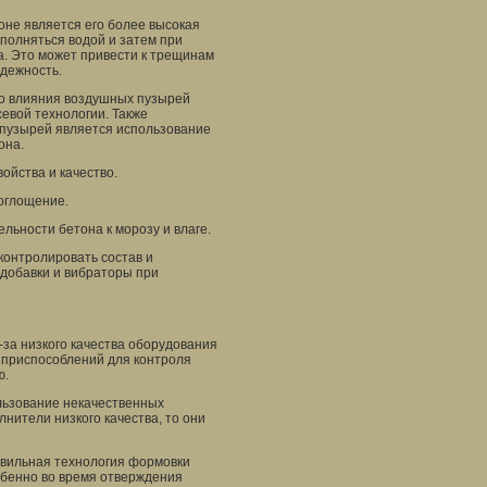
оне является его более высокая
полняться водой и затем при
. Это может привести к трещинам
адежность.
го влияния воздушных пузырей
севой технологии. Также
пузырей является использование
она.
ойства и качество.
оглощение.
льности бетона к морозу и влаге.
онтролировать состав и
 добавки и вибраторы при
за низкого качества оборудования
 приспособлений для контроля
ю.
льзование некачественных
нители низкого качества, то они
авильная технология формовки
обенно во время отверждения