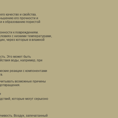
го качество и свойства.
еньшению его прочности и
ти к образованию пористой
лонности к повреждениям.
словиях с низкими температурами,
щин, через которые в влажной
сть. Это может быть
йствия воды, например, при
еские реакции с компонентами
в.
 учитывать возможные причины
дотвращения.
е
дствий, которые могут серьезно
йчивость. Воздух, запечатанный