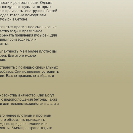
ности и долговечности. Однако
ют воздушные пузыри, которые
о и прочность конструкции. В этой
одов, которые помогут вам
пузыри в бетоне.
вляется правильное смешивание
ество воды и правильное
збежать появления пузырей. Для
циям производителя и
енты.
мпактность. Чем более плотно вы
рей. Для этого можно
ния.
устранить с помощью специальных
добавок. Они позволяют устранить
ции. Важно правильно выбрать и
свойства и качество. Они могут
ию водопоглощения бетона. Также
 длительном воздействии влаги и
 его менее плотным и прочным.
его объем, что приводит к
 Однако при деформации или
вать объем пространства, что