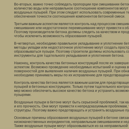
Во-вторых, важно точно соблюдать пропорции при смешивании бет
количество воды или неправильное соотношение компонентов могут
воздушных пузырей. При этом следует использовать современные т
обеспечения точности соотношения компонентов бетонной смеси.
Третьим важным аспектом является контроль над процессом смеши
смешивание или недостаточное перемешивание могут привести к о
Поэтому производители бетона должны следить за качеством и пр
чтобы исключить возможность образования пузырей.
В-четвертых, необходимо правильное укладывание и уплотнение бе
методы укладки или недостаточное уплотнение могут создать простра
образовываться пузыри. Поэтому строители должны использовать 
инструменты для тщательного укладывания и уплотнения бетона.
Наконец, контроль качества бетонных конструкций после их заверш
аспектом. Возможно проведение необходимых испытаний и оценка 
поверхностей для выявления наличия воздушных пузырей. При обн
необходимо принимать меры по их исправлению для предотвращени
Контроль качества бетона является важным шагом для предотвращ
пузырей в бетонных конструкциях. Только путем тщательного контр
мер можно обеспечить высокое качество бетона и устранить возмо
пузырями.
Воздушные пузыри в бетоне могут быть серьезной проблемой, так к
и его прочность. Они могут привести к непредсказуемым проблемам,
структуры. Поэтому важно предотвращать и устранять воздушные пу
Основные причины образования воздушных пузырей в бетоне связа
низкокачественных ингредиентов, неправильным смешиванием и нед
Также воздушные пузыри могут образовываться из-за неправильной 