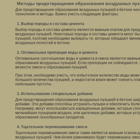
Методы предотвращения образования воздушных пу
Для предотвращения образования воздушных пузырей в бетоне не
технологии и методы. Важно учесть следующие факторы:
1. Выбор породы и состава цемента
Выбор породы и состава цемента является важным этапом для пре
воздушных пузырей. Некоторые породы и составы цемента могут бы
пузырей, поэтому необходимо выбирать те, которые обладают мини
воздушных полостей в бетоне.
2. Оптимальная пропорция воды и цемента
Оптимальное соотношение воды и цемента в смеси является важн
образования воздушных пузырей. Если пропорции не соблюдаются, 
вязкости смеси и образованию пузырей.
При этом, необходимо учесть, что избыточное количество воды може
большого количества пузырей, а недостаток влаги может снизить пла
небольшие пустоты.
3. Использование специальных добавок
Для предотвращения образования воздушных пузырей в бетоне ши
добавки. Эти добавки способны устранить пузыри и обеспечить боле
Например, могут использоваться аэрационные добавки, которые сп
мельчайших пузырьков воздуха, или щелочные добавки, которые уст
образования газообразных продуктов.
4. Тщательное перемешивание смеси
Тщательное перемешивание смеси также является важным этапом 
воздушных пузырей. Чем более равномерно будет перемешана смес