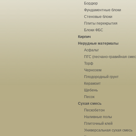
Бордюр
Фундаментные блоки
Стеновые блоки
Плиты перекрытия
Блоки ФБС
Кирпич
Нерудные материалы
Асфальт
ПГС (песчано-гравийная смес
Торф
Чернозем
Плодородный грунт
Керамзит
Щебень
Песок
Сухая смесь
Пескобетон
Наливные полы
Плиточный клей
Универсальная сухая смесь