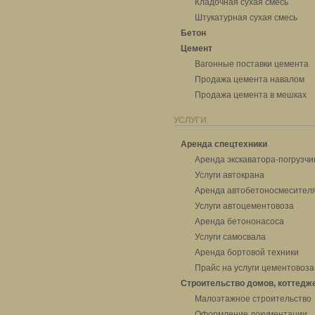
Кладочная сухая смесь
Штукатурная сухая смесь
Бетон
Цемент
Вагонные поставки цемента
Продажа цемента навалом
Продажа цемента в мешках
УСЛУГИ
Аренда спецтехники
Аренда экскаватора-погрузчи
Услуги автокрана
Аренда автобетоносмесител
Услуги автоцементовоза
Аренда бетононасоса
Услуги самосвала
Аренда бортовой техники
Прайс на услуги цементовоза
Строительство домов, коттедж
Малоэтажное строительство
Оформление документации