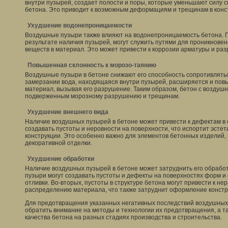
внутри пузырей, создает полости и поры, которые уменьшают силу 
бетона. Это приводит к возможным деформациям и трещинам в конст
Ухудшение водонепроницаемости
Воздушные пузыри также влияют на водонепроницаемость бетона. 
результате наличия пузырей, могут служить путями для проникновен
веществ в материал. Это может привести к коррозии арматуры и ра
Повышенная склонность к морозо-таянию
Воздушные пузыри в бетоне снижают его способность сопротивлять
замерзании вода, находящаяся внутри пузырей, расширяется и по
материал, вызывая его разрушение. Таким образом, бетон с возду
подверженным морозному разрушению и трещинам.
Ухудшение внешнего вида
Наличие воздушных пузырей в бетоне может привести к дефектам в 
создавать пустоты и неровности на поверхности, что испортит эстет
конструкции. Это особенно важно для элементов бетонных изделий
декоративной отделки.
Ухудшение обработки
Наличие воздушных пузырей в бетоне может затруднить его обработ
пузыри могут создавать пустоты и дефекты на поверхностях форм и 
отливки. Во-вторых, пустоты в структуре бетона могут привести к не
распределению материала, что также затруднит оформление констр
Для предотвращения указанных негативных последствий воздушных
обратить внимание на методы и технологии их предотвращения, а т
качества бетона на разных стадиях производства и строительства.