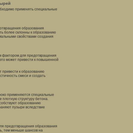
зырей
обходимо применять специальные
дотвращения образования
ть более склонны к образованию
мальными свойствами создания
ым фактором для предотвращения
это может привести к повышенной
т привести к образованию
стичность смеси и создать
роко применяются специальные
е плотную структуру бетона.
особствуют образованию
раняют пузыри вследствие
для предотвращения образования
ь, тем меньше шансов на