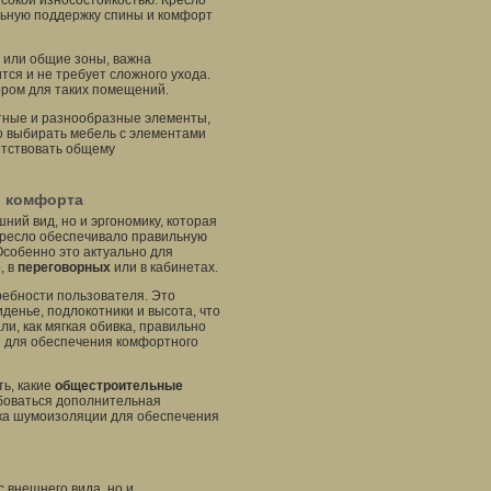
ысокой износостойкостью. Кресло
льную поддержку спины и комфорт
ы или общие зоны, важна
тся и не требует сложного ухода.
ором для таких помещений.
ютные и разнообразные элементы,
о выбирать мебель с элементами
етствовать общему
и комфорта
ий вид, но и эргономику, которая
 кресло обеспечивало правильную
собенно это актуально для
, в
переговорных
или в кабинетах.
ебности пользователя. Это
иденье, подлокотники и высота, что
ли, как мягкая обивка, правильно
ы для обеспечения комфортного
ть, какие
общестроительные
боваться дополнительная
вка шумоизоляции для обеспечения
 внешнего вида, но и