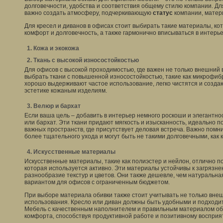
долговечности, удобства и соответствия общему стилю компании. Д
важно создать атмосферу, подчеркивающую
статус
компании, матери
Для кресел и диванов в офисах стоит выбирать такие материалы, кот
комфорт и долговечность, а также гармонично вписываться в интерье
1. Кожа и экокожа
2. Ткань с высокой износостойкостью
Для офисов с высокой проходимостью, где важен не только внешний в
выбрать ткани с повышенной износостойкостью, такие как микрофиб
хорошо выдерживают частое использование, легко чистятся и создаю
эстетике кожаным изделиям.
3. Велюр и бархат
Если ваша цель – добавить в интерьер немного роскоши и элегантно
или бархат. Эти ткани придают мягкость и изысканность, идеально 
важных пространств, где присутствует деловая встреча. Важно помни
более тщательного ухода и могут быть не такими долговечными, как 
4. Искусственные материалы
Искусственные материалы, такие как полиэстер и нейлон, отлично 
которая используется активно. Эти материалы устойчивы к загрязне
разнообразие текстур и цветов. Они также дешевле, чем натуральна
вариантом для офисов с ограниченным бюджетом.
При выборе материала обивки также стоит учитывать не только внеш
использования. Кресло или диван должны быть удобными и подходит
Мебель с качественным наполнителем и правильным материалом об
комфорта, способствуя продуктивной работе и позитивному восприя