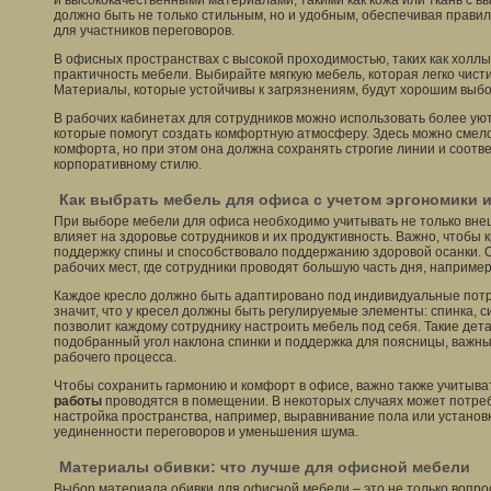
и высококачественными материалами, такими как кожа или ткань с в
должно быть не только стильным, но и удобным, обеспечивая прави
для участников переговоров.
В офисных пространствах с высокой проходимостью, таких как холл
практичность мебели. Выбирайте мягкую мебель, которая легко чисти
Материалы, которые устойчивы к загрязнениям, будут хорошим выб
В рабочих кабинетах для сотрудников можно использовать более у
которые помогут создать комфортную атмосферу. Здесь можно смел
комфорта, но при этом она должна сохранять строгие линии и соотв
корпоративному стилю.
Как выбрать мебель для офиса с учетом эргономики 
При выборе мебели для офиса необходимо учитывать не только внешн
влияет на здоровье сотрудников и их продуктивность. Важно, чтобы
поддержку спины и способствовало поддержанию здоровой осанки. О
рабочих мест, где сотрудники проводят большую часть дня, например
Каждое кресло должно быть адаптировано под индивидуальные потр
значит, что у кресел должны быть регулируемые элементы: спинка, с
позволит каждому сотруднику настроить мебель под себя. Такие дета
подобранный угол наклона спинки и поддержка для поясницы, важн
рабочего процесса.
Чтобы сохранить гармонию и комфорт в офисе, важно также учитыва
работы
проводятся в помещении. В некоторых случаях может потре
настройка пространства, например, выравнивание пола или устано
уединенности переговоров и уменьшения шума.
Материалы обивки: что лучше для офисной мебели
Выбор материала обивки для офисной мебели – это не только вопрос