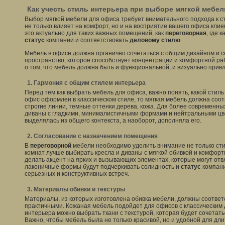
Как учесть стиль интерьера при выборе мягкой мебе
Выбор мягкой мебели для офиса требует внимательного подхода к с
не только влияет на комфорт, но и на восприятие вашего офиса кли
это актуально для таких важных помещений, как
переговорная
, где 
статус
компании и соответствовать
деловому стилю
.
Мебель в офисе должна органично сочетаться с общим дизайном и 
пространство, которое способствует концентрации и комфортной раб
о том, что мебель должна быть и функциональной, и визуально прив
1. Гармония с общим стилем интерьера
Перед тем как выбрать мебель для офиса, важно понять, какой стиль
офис оформлен в классическом стиле, то мягкая мебель должна соо
строгие линии, темные оттенки дерева, кожа. Для более современны
диваны с гладкими, минималистичными формами и нейтральными цве
выделялась из общего контекста, а наоборот, дополняла его.
2. Согласование с назначением помещения
В
переговорной
мебели необходимо уделить внимание не только стил
комнат лучше выбирать кресла и диваны с мягкой обивкой и комфорт
делать акцент на ярких и вызывающих элементах, которые могут отв
лаконичные формы будут подчеркивать солидность и
статус
компани
серьезных и конструктивных встреч.
3. Материалы обивки и текстуры
Материалы, из которых изготовлена обивка мебели, должны соответ
практичными. Кожаная мебель подойдет для офисов с классическим 
интерьера можно выбрать ткани с текстурой, которая будет сочетать
Важно, чтобы мебель была не только красивой, но и удобной для дл