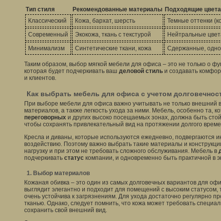
Тип стиля
Рекомендованные материалы
Подходящие цвета
Классический
Кожа, бархат, шерсть
Темные оттенки (к
Современный
Экокожа, ткань с текстурой
Нейтральные цвета
Минимализм
Синтетические ткани, кожа
Сдержанные, одно
Таким образом, выбор мягкой мебели для офиса – это не только о фу
которая будет подчеркивать ваш
деловой стиль
и создавать комфор
и клиентов.
Как выбрать мебель для офиса с учетом долговечнос
При выборе мебели для офиса важно учитывать не только внешний ви
материалов, а также легкость ухода за ними. Мебель, особенно та, к
переговорных
и других высоко посещаемых зонах, должна быть стойк
чтобы сохранять привлекательный вид на протяжении долгого време
Кресла и диваны, которые используются ежедневно, подвергаются 
воздействию. Поэтому важно выбрать такие материалы и конструкци
нагрузку и при этом не требовать сложного обслуживания. Мебель в
подчеркивать
статус
компании, и одновременно быть практичной в э
1. Выбор материалов
Кожаная обивка – это один из самых долговечных вариантов для офи
выглядит элегантно и подходит для помещений с высоким статусом, 
очень устойчива к загрязнениям. Для ухода достаточно регулярно п
тканью. Однако, следует помнить, что кожа может требовать специал
сохранить свой внешний вид.