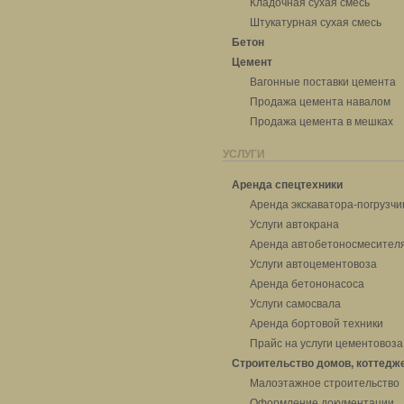
Кладочная сухая смесь
Штукатурная сухая смесь
Бетон
Цемент
Вагонные поставки цемента
Продажа цемента навалом
Продажа цемента в мешках
УСЛУГИ
Аренда спецтехники
Аренда экскаватора-погрузчи
Услуги автокрана
Аренда автобетоносмесител
Услуги автоцементовоза
Аренда бетононасоса
Услуги самосвала
Аренда бортовой техники
Прайс на услуги цементовоза
Строительство домов, коттедж
Малоэтажное строительство
Оформление документации