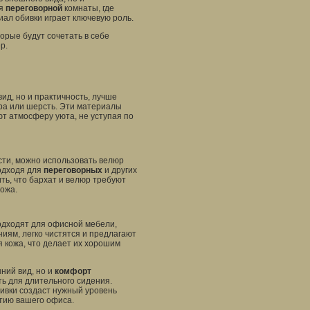
ля
переговорной
комнаты, где
ал обивки играет ключевую роль.
орые будут сочетать в себе
р.
ид, но и практичность, лучше
ра или шерсть. Эти материалы
т атмосферу уюта, не уступая по
сти, можно использовать велюр
подходя для
переговорных
и других
ть, что бархат и велюр требуют
кожа.
подходят для офисной мебели,
ниям, легко чистятся и предлагают
я кожа, что делает их хорошим
ний вид, но и
комфорт
ь для длительного сидения.
ивки создаст нужный уровень
тию вашего офиса.