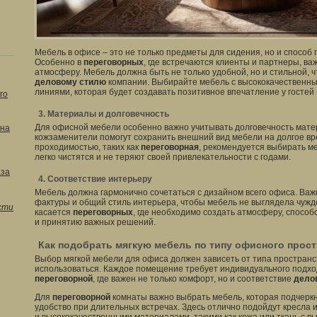
Мебель в офисе – это не только предметы для сидения, но и способ
Особенно в
переговорных
, где встречаются клиенты и партнеры, в
атмосферу. Мебель должна быть не только удобной, но и стильной, 
деловому стилю
компании. Выбирайте мебель с высококачественн
линиями, которая будет создавать позитивное впечатление у гостей
го
3. Материалы и долговечность
Для офисной мебели особенно важно учитывать долговечность матер
кна
кожзаменители помогут сохранить внешний вид мебели на долгое вре
проходимостью, таких как
переговорная
, рекомендуется выбирать м
легко чистятся и не теряют своей привлекательности с годами.
аза
4. Соответствие интерьеру
Мебель должна гармонично сочетаться с дизайном всего офиса. Важ
фактуры и общий стиль интерьера, чтобы мебель не выглядела чужд
сти
касается
переговорных
, где необходимо создать атмосферу, спос
и принятию важных решений.
Как подобрать мягкую мебель по типу офисного прос
Выбор мягкой мебели для офиса должен зависеть от типа пространст
использоваться. Каждое помещение требует индивидуального подход
переговорной
, где важен не только комфорт, но и соответствие
дело
Для
переговорной
комнаты важно выбрать мебель, которая подчерк
удобство при длительных встречах. Здесь отлично подойдут кресла 