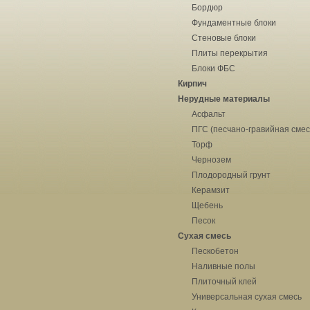
Бордюр
Фундаментные блоки
Стеновые блоки
Плиты перекрытия
Блоки ФБС
Кирпич
Нерудные материалы
Асфальт
ПГС (песчано-гравийная смес
Торф
Чернозем
Плодородный грунт
Керамзит
Щебень
Песок
Сухая смесь
Пескобетон
Наливные полы
Плиточный клей
Универсальная сухая смесь