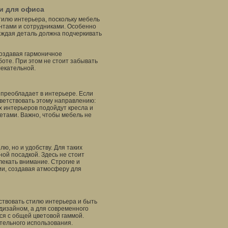
ли для офиса
тилю интерьера, поскольку мебель
ентами и сотрудниками. Особенно
каждая деталь должна подчеркивать
создавая гармоничное
оте. При этом не стоит забывать
лекательной.
 преобладает в интерьере. Если
тветствовать этому направлению:
х интерьеров подойдут кресла и
тами. Важно, чтобы мебель не
ю, но и удобству. Для таких
ной посадкой. Здесь не стоит
лекать внимание. Строгие и
и, создавая атмосферу для
ствовать стилю интерьера и быть
дизайном, а для современного
ся с общей цветовой гаммой.
ительного использования.