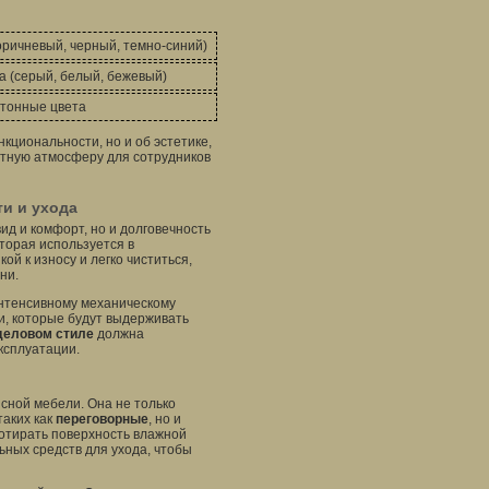
оричневый, черный, темно-синий)
 (серый, белый, бежевый)
тонные цвета
нкциональности, но и об эстетике,
тную атмосферу для сотрудников
ти и ухода
д и комфорт, но и долговечность
оторая используется в
ой к износу и легко чиститься,
ни.
интенсивному механическому
и, которые будут выдерживать
деловом стиле
должна
ксплуатации.
сной мебели. Она не только
таких как
переговорные
, но и
ротирать поверхность влажной
ьных средств для ухода, чтобы