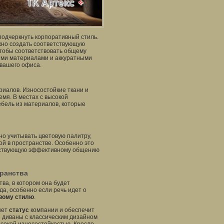
 подчеркнуть корпоративный стиль.
ажно создать соответствующую
чтобы соответствовать общему
ыми материалами и аккуратными
 вашего офиса.
иалов. Износостойкие ткани и
мя. В местах с высокой
ебель из материалов, которые
но учитывать цветовую палитру,
ой в пространстве. Особенно это
обствующую эффективному общению
транства
ва, в котором она будет
а, особенно если речь идет о
вому стилю
.
нет
статус
компании и обеспечит
и диваны с классическим дизайном