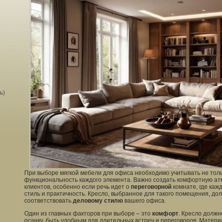
ь)
При выборе мягкой мебели для офиса необходимо учитывать не толь
функциональность каждого элемента. Важно создать комфортную ат
клиентов, особенно если речь идет о
переговорной
комнате, где каж
стиль и практичность. Кресло, выбранное для такого помещения, дол
соответствовать
деловому стилю
вашего офиса.
Один из главных факторов при выборе – это
комфорт
. Кресло долж
осанку, быть удобным для длительных встреч и переговоров. Матер