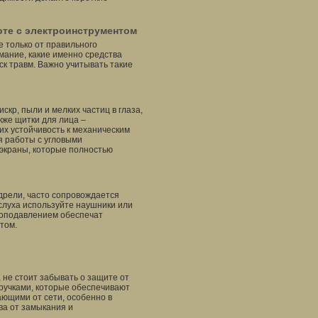
оте с электроинструментом
 только от правильного
мание, какие именно средства
к травм. Важно учитывать такие
кр, пыли и мелких частиц в глаза,
кже щитки для лица –
их устойчивость к механическим
я работы с угловыми
краны, которые полностью
дрели, часто сопровождается
слуха используйте наушники или
оподавлением обеспечат
том.
 не стоит забывать о защите от
ручками, которые обеспечивают
ющими от сети, особенно в
ва от замыкания и