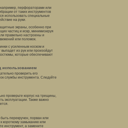
, например, перфораторами или
ибрации от таких инструментов
тся использовать специальные
йствие на руки.
ащитные экраны, особенно при
щих частиц и искр, минимизируя
были правильно настроены и
вижений или поломок.
инки с усиленным носком и
 выпадет из рук или произойдут
костюмы, которые обеспечивают
д использованием
щательно проверить его
срок службы инструмента. Следуйте
но проверьте корпус на трещины,
ть эксплуатации. Также важно
ется.
 быть перекручен, порван или
к короткому замыканию или
те инструмент, а замените