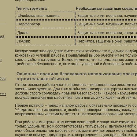
Тип инструмента
Необходимые защитные средств
Шлифовальная машина
Защитные очки, перчатки, наушн
Перфоратор
Защитные очки, наушники, перча
Дрель
Защитные очки, перчатки, защита
ая
Лобзик
Перчатки, защитные очки, защита
Каждое защитное средство имеет свои особенности и должно подбир
конкретных условий работы. Правильный выбор обеспечит не только
от
срок службы инструмента. Важно помнить, что использование защитн
требование безопасности, но и залог успешной и безопасной работ
Основные правила безопасного использования элект
строительных объектах
бов
Строительные работы часто сопряжены с повышенными рисками из
электроинструмента. Для того чтобы минимизировать угрозы для здо
должны строго соблюдать правила безопасности. Каждое нарушение
сти
последствиям как для работника, так и для других людей на объекте.
Первое правило – перед началом работы обязательно проведите ос
Убедитесь в его исправности, особенно проверьте проводку, вилку и
поврежденными частями может стать источником поражения электри
При работе с инструментом всегда используйте защитные средства.
только удобными, но и соответствовать типу работы, выполняемой 
очки обязательны при работе с инструментами, которые могут выбра
наушники помогут предотвратить повреждения слуха при работе с г