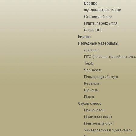
Бордюр
Фундаментные блоки
Стеновые блоки
Плиты перекрытия
Блоки ФБС
Кирпич
Нерудные материалы
Асфальт
ПГС (песчано-гравийная смес
Торф
Чернозем
Плодородный грунт
Керамзит
Щебень
Песок
Сухая смесь
Пескобетон
Наливные полы
Плиточный клей
Универсальная сухая смесь