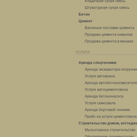
Кладочная сухая смесь
Штукатурная сухая смесь
Бетон
Цемент
Вагонные поставки цемента
Продажа цемента навалом
Продажа цемента в мешках
УСЛУГИ
Аренда спецтехники
Аренда экскаватора-погрузчи
Услуги автокрана
Аренда автобетоносмесител
Услуги автоцементовоза
Аренда бетононасоса
Услуги самосвала
Аренда бортовой техники
Прайс на услуги цементовоза
Строительство домов, коттедж
Малоэтажное строительство
Оформление документации