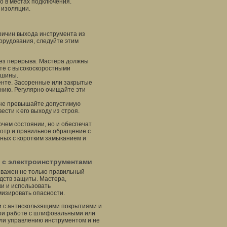
о в местах подключения.
 изоляции.
ричин выхода инструмента из
орудования, следуйте этим
без перерыва. Мастера должны
оте с высокоскоростными
ашины.
енте. Засоренные или закрытые
ию. Регулярно очищайте эти
, не превышайте допустимую
ести к его выходу из строя.
очем состоянии, но и обеспечат
мотр и правильное обращение с
ных с коротким замыканием и
 с электроинструментами
 важен не только правильный
дств защиты. Мастера,
и и использовать
мизировать опасности.
и с антискользящими покрытиями и
при работе с шлифовальными или
ли управлению инструментом и не