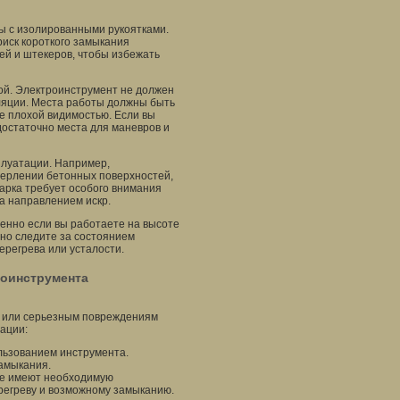
ы с изолированными рукоятками.
риск короткого замыкания
лей и штекеров, чтобы избежать
ой. Электроинструмент не должен
ляции. Места работы должны быть
е плохой видимостью. Если вы
 достаточно места для маневров и
плуатации. Например,
верлении бетонных поверхностей,
арка требует особого внимания
за направлением искр.
енно если вы работаете на высоте
но следите за состоянием
регрева или усталости.
роинструмента
у или серьезным повреждениям
ации:
льзованием инструмента.
амыкания.
ые имеют необходимую
ерегреву и возможному замыканию.