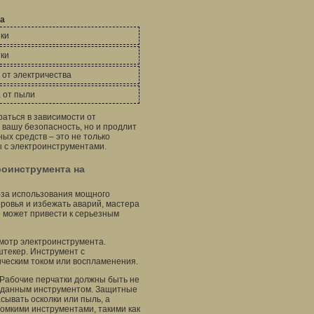
а
ики
тки
 от электричества
 от пыли
аться в зависимости от
 вашу безопасность, но и продлит
ых средств – это не только
ы с электроинструментами.
роинструмента на
-за использования мощного
ровья и избежать аварий, мастера
 может привести к серьезным
мотр электроинструмента.
 штекер. Инструмент с
ческим током или воспламенения.
 Рабочие перчатки должны быть не
с данным инструментом. Защитные
сывать осколки или пыль, а
ромкими инструментами, такими как