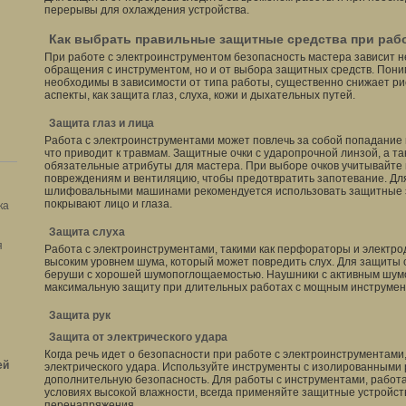
перерывы для охлаждения устройства.
Как выбрать правильные защитные средства при раб
При работе с электроинструментом безопасность мастера зависит не
обращения с инструментом, но и от выбора защитных средств. Пони
необходимы в зависимости от типа работы, существенно снижает рис
аспекты, как защита глаз, слуха, кожи и дыхательных путей.
Защита глаз и лица
Работа с электроинструментами может повлечь за собой попадание ис
что приводит к травмам. Защитные очки с ударопрочной линзой, а та
обязательные атрибуты для мастера. При выборе очков учитывайте 
повреждениям и вентиляцию, чтобы предотвратить запотевание. Дл
шлифовальными машинами рекомендуется использовать защитные э
покрывают лицо и глаза.
ка
Защита слуха
я
Работа с электроинструментами, такими как перфораторы и электро
высоким уровнем шума, который может повредить слух. Для защиты 
беруши с хорошей шумопоглощаемостью. Наушники с активным шум
максимальную защиту при длительных работах с мощным инструмен
Защита рук
Защита от электрического удара
Когда речь идет о безопасности при работе с электроинструментами,
ей
электрического удара. Используйте инструменты с изолированными 
дополнительную безопасность. Для работы с инструментами, работа
условиях высокой влажности, всегда применяйте защитные устройст
перенапряжения.