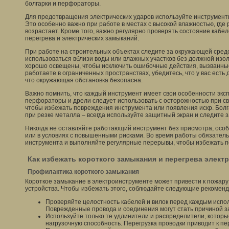
болгарки и перфораторы.
Для предотвращения электрических ударов используйте инструмент
Это особенно важно при работе в местах с высокой влажностью, где 
возрастает. Кроме того, важно регулярно проверять состояние кабе
перегрева и электрических замыканий.
При работе на строительных объектах следите за окружающей сред
использоваться вблизи воды или влажных участков без должной изо
хорошо освещены, чтобы исключить ошибочные действия, вызванны
работаете в ограниченных пространствах, убедитесь, что у вас есть
что окружающая обстановка безопасна.
Важно помнить, что каждый инструмент имеет свои особенности экс
перфораторы и дрели следует использовать с осторожностью при с
чтобы избежать повреждения инструмента или появления искр. Болг
при резке металла – всегда используйте защитный экран и следите 
Никогда не оставляйте работающий инструмент без присмотра, особ
или в условиях с повышенными рисками. Во время работы обязатель
инструмента и выполняйте регулярные перерывы, чтобы избежать пе
Как избежать короткого замыкания и перегрева элект
Профилактика короткого замыкания
Короткое замыкание в электроинструменте может привести к пожар
устройства. Чтобы избежать этого, соблюдайте следующие рекоменд
Проверяйте целостность кабелей и вилок перед каждым испо
Поврежденные провода и соединения могут стать причиной з
Используйте только те удлинители и распределители, котор
нагрузочную способность. Перегрузка проводки приводит к п