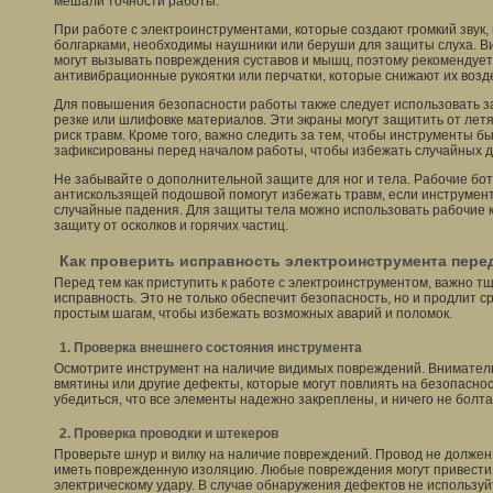
мешали точности работы.
При работе с электроинструментами, которые создают громкий звук
болгарками, необходимы наушники или беруши для защиты слуха. В
могут вызывать повреждения суставов и мышц, поэтому рекомендуе
антивибрационные рукоятки или перчатки, которые снижают их возде
Для повышения безопасности работы также следует использовать з
резке или шлифовке материалов. Эти экраны могут защитить от летя
риск травм. Кроме того, важно следить за тем, чтобы инструменты 
зафиксированы перед началом работы, чтобы избежать случайных д
Не забывайте о дополнительной защите для ног и тела. Рабочие бот
антискользящей подошвой помогут избежать травм, если инструмент
случайные падения. Для защиты тела можно использовать рабочие 
защиту от осколков и горячих частиц.
Как проверить исправность электроинструмента пере
Перед тем как приступить к работе с электроинструментом, важно т
исправность. Это не только обеспечит безопасность, но и продлит 
простым шагам, чтобы избежать возможных аварий и поломок.
1. Проверка внешнего состояния инструмента
Осмотрите инструмент на наличие видимых повреждений. Вниматель
вмятины или другие дефекты, которые могут повлиять на безопаснос
убедиться, что все элементы надежно закреплены, и ничего не болта
2. Проверка проводки и штекеров
Проверьте шнур и вилку на наличие повреждений. Провод не должен
иметь поврежденную изоляцию. Любые повреждения могут привести 
электрическому удару. В случае обнаружения дефектов не используй