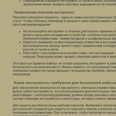
Периодически очищайте инструмент от пыли и грязи, особенн
Загрязнение может вызвать короткое замыкание из-за плохой
Профилактика перегрева инструмента
Перегрев электроинструмента – одна из самых распространенных п
строя. Чтобы избежать перегрева и продлить срок службы вашего об
простым рекомендациям:
Не используйте инструмент в течение длительного времени 
делать паузы для охлаждения устройства, особенно при раб
электроинструментами, такими как дрели и шлифовальные м
Обратите внимание на вентиляционные отверстия в инструм
вентиляционные каналы препятствуют нормальному охлажден
участки от пыли и грязи.
Работайте с инструментом в соответствии с его инструкцией
нагрузку. Перегрузка может вызвать перегрев двигателя и прив
Эти простые правила помогут не только сохранить инструмент в раб
безопасность на рабочем месте. Важно помнить, что регулярный ос
электроинструментом предотвращают большинство проблем, связан
перегревом.
Какие инструменты требуются для безопасной работы
Для обеспечения безопасности при работе с электроинструментами
выбор самого инструмента, но и использование дополнительных сре
работающие с электрооборудованием, должны всегда учитывать риск
соответствующие инструменты и аксессуары, которые помогут мини
Для защиты рук обязательны рабочие перчатки. Выбирайте перчатк
достаточной толщиной для защиты от порезов и ожогов, особенно 
пилящими инструментами. При этом важно, чтобы перчатки не меша