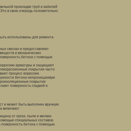
вильной прокладки труб и кабелей
 Это в свою очередь положительно
быть использованы для ремонта
ных смолах и предоставляют
 веществ и механических
поверхность бетона с помощью
коррозию арматуры и защищают
Антикоррозионные покрытия часто
вают процесс коррозии.
ерхности бетона непроницаемую
Гидроизоляционные покрытия
елают поверхность гладкой и
ст и может быть выполнен вручную
а включают:
ищена от грязи, пыли и мелких
помощью специальных составов.
а поверхность бетона с помощью