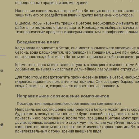
определенные правила и рекомендации.
Нанесение специальных покрытий на бетонную поверхность также 
защитить его от воздействия влаги и других негативных факторов.
В целом, чтобы избежать трещин в бетоне, необходимо учитывать в
работы по его укреплению и защите. Необходимо выбирать качеств
технологические процессы и консультироваться с профессионалами в
Воздействие влаги
Когда влага проникает в бетон, она может вызывать его увеличение 
бетона, вода расширяется, что приводит к трещинам. Даже при небо
постоянное воздействие на бетон может привести к образованию тр
Кроме того, влага может также вступать в реакцию с компонентами 
добавками, вызывая их распад и дальнейшее разрушение структуры
ка
Для того чтобы предотвратить проникновение влаги в бетон, необх
гидроизоляционные покрытия и материалы. Они создадут барьер, к
я
воздействия влаги, сохраняя его целостность и прочность.
Неправильное соотношение компонентов
Последствия неправильного соотношения компонентов
Неправильное соотношение компонентов в бетоне может иметь серь
будет иметь низкую прочность и не будет способен выдерживать мех
привести к его разрушению. Кроме того, трещины в бетоне могут при
других вредных веществ в его структуру, что только усугубляет про
ей
компонентов также может снизить эстетические характеристики бето
привлекательным с точки зрения внешнего вида.