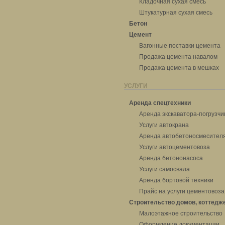
Кладочная сухая смесь
Штукатурная сухая смесь
Бетон
Цемент
Вагонные поставки цемента
Продажа цемента навалом
Продажа цемента в мешках
УСЛУГИ
Аренда спецтехники
Аренда экскаватора-погрузчи
Услуги автокрана
Аренда автобетоносмесител
Услуги автоцементовоза
Аренда бетононасоса
Услуги самосвала
Аренда бортовой техники
Прайс на услуги цементовоза
Строительство домов, коттедж
Малоэтажное строительство
Оформление документации