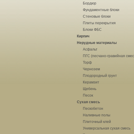
Бордюр
Фундаментные блоки
Стеновые блоки
Плиты перекрытия
Блоки ФБС
Кирпич
Нерудные материалы
Асфальт
ПГС (песчано-гравийная смес
Торф
Чернозем
Плодородный грунт
Керамзит
Щебень
Песок
Сухая смесь
Пескобетон
Наливные полы
Плиточный клей
Универсальная сухая смесь