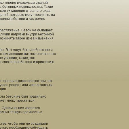
ако многие владельцы зданий
а бетонных поверхностях. Такие
лько ухудшения внешнего вида
ений, которые могут повлиять на
ещины в бетоне и как можно
 растяжение. Бетон не обладает
аличии нагрузки внутри бетонной
озникать также из-за изменения
е. Это могут быть небрежное и
использование низкокачественных
 условия, такие, как
а состоянии бетона и привести к
тношение компонентов при его
рушен рецепт или использованы
щин.
сли бетон не был правильно
жет легко трескаться.
 Одним из них является
олнительную прочность и
тве, чтобы они не создавали
 этого необходимо соблюдать