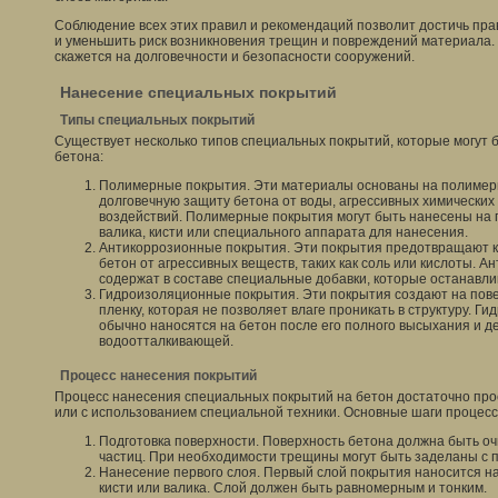
Соблюдение всех этих правил и рекомендаций позволит достичь пра
и уменьшить риск возникновения трещин и повреждений материала.
скажется на долговечности и безопасности сооружений.
Нанесение специальных покрытий
Типы специальных покрытий
Существует несколько типов специальных покрытий, которые могут 
бетона:
Полимерные покрытия. Эти материалы основаны на полимер
долговечную защиту бетона от воды, агрессивных химических
воздействий. Полимерные покрытия могут быть нанесены на 
валика, кисти или специального аппарата для нанесения.
Антикоррозионные покрытия. Эти покрытия предотвращают 
бетон от агрессивных веществ, таких как соль или кислоты. 
содержат в составе специальные добавки, которые останавли
Гидроизоляционные покрытия. Эти покрытия создают на пов
пленку, которая не позволяет влаге проникать в структуру. 
обычно наносятся на бетон после его полного высыхания и д
водоотталкивающей.
Процесс нанесения покрытий
Процесс нанесения специальных покрытий на бетон достаточно про
или с использованием специальной техники. Основные шаги процесс
Подготовка поверхности. Поверхность бетона должна быть оч
частиц. При необходимости трещины могут быть заделаны с 
Нанесение первого слоя. Первый слой покрытия наносится н
кисти или валика. Слой должен быть равномерным и тонким.