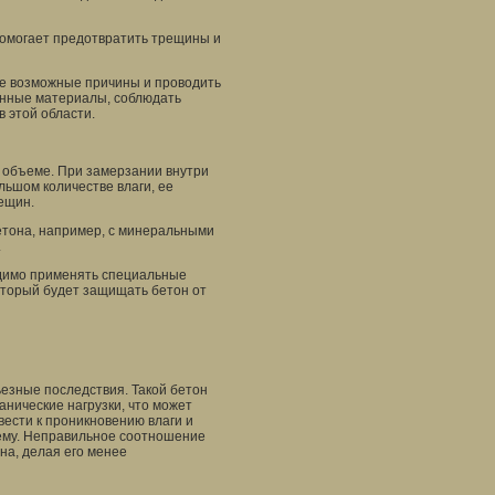
помогает предотвратить трещины и
се возможные причины и проводить
енные материалы, соблюдать
 этой области.
в объеме. При замерзании внутри
льшом количестве влаги, ее
ещин.
бетона, например, с минеральными
.
одимо применять специальные
оторый будет защищать бетон от
езные последствия. Такой бетон
анические нагрузки, что может
вести к проникновению влаги и
блему. Неправильное соотношение
на, делая его менее