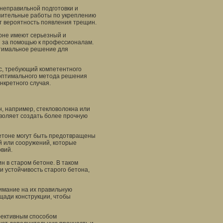
неправильной подготовки и
лнительные работы по укреплению
т вероятность появления трещин.
оне имеют серьезный и
я за помощью к профессионалам.
птимальное решение для
с, требующий компетентного
оптимального метода решения
нкретного случая.
, например, стекловолокна или
зволяет создать более прочную
бетоне могут быть предотвращены
й или сооружений, которые
вий.
 в старом бетоне. В таком
и устойчивость старого бетона,
имание на их правильную
щади конструкции, чтобы
фективным способом