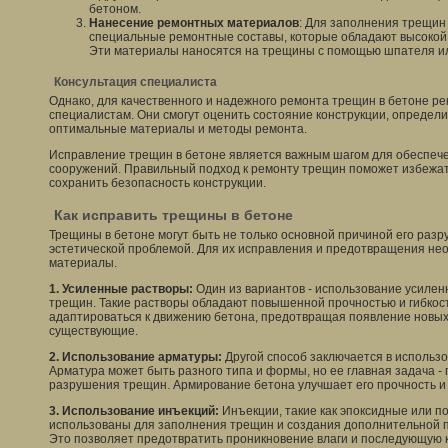
бетоном.
Нанесение ремонтных материалов
: Для заполнения трещин
специальные ремонтные составы, которые обладают высокой п
Эти материалы наносятся на трещины с помощью шпателя ил
Консультация специалиста
Однако, для качественного и надежного ремонта трещин в бетоне ре
специалистам. Они смогут оценить состояние конструкции, определ
оптимальные материалы и методы ремонта.
Исправление трещин в бетоне является важным шагом для обеспече
сооружений. Правильный подход к ремонту трещин поможет избежат
сохранить безопасность конструкции.
Как исправить трещины в бетоне
Трещины в бетоне могут быть не только основной причиной его разр
эстетической проблемой. Для их исправления и предотвращения не
материалы.
1. Усиленные растворы:
Один из вариантов - использование усилен
трещин. Такие растворы обладают повышенной прочностью и гибкост
адаптироваться к движению бетона, предотвращая появление новых
существующие.
2. Использование арматуры:
Другой способ заключается в использ
Арматура может быть разного типа и формы, но ее главная задача 
разрушения трещин. Армирование бетона улучшает его прочность и 
3. Использование инъекций:
Инъекции, такие как эпоксидные или п
использованы для заполнения трещин и создания дополнительной п
Это позволяет предотвратить проникновение влаги и последующую 