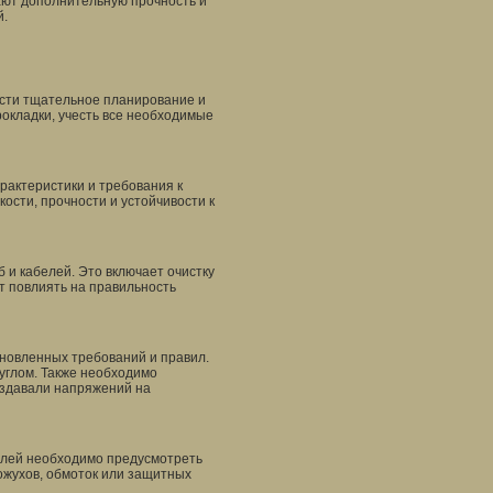
ают дополнительную прочность и
й.
ести тщательное планирование и
окладки, учесть все необходимые
рактеристики и требования к
ости, прочности и устойчивости к
 и кабелей. Это включает очистку
ут повлиять на правильность
ановленных требований и правил.
углом. Также необходимо
оздавали напряжений на
белей необходимо предусмотреть
ожухов, обмоток или защитных