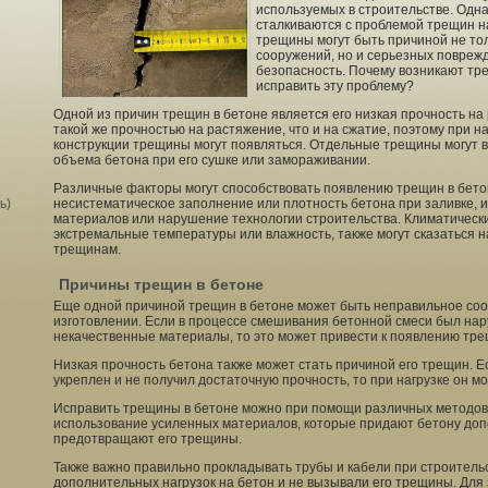
используемых в строительстве. Одн
сталкиваются с проблемой трещин н
трещины могут быть причиной не то
сооружений, но и серьезных поврежд
безопасность. Почему возникают тр
исправить эту проблему?
Одной из причин трещин в бетоне является его низкая прочность на
такой же прочностью на растяжение, что и на сжатие, поэтому при н
конструкции трещины могут появляться. Отдельные трещины могут в
объема бетона при его сушке или замораживании.
Различные факторы могут способствовать появлению трещин в бетон
ь)
несистематическое заполнение или плотность бетона при заливке, 
материалов или нарушение технологии строительства. Климатические
экстремальные температуры или влажность, также могут сказаться н
трещинам.
Причины трещин в бетоне
Еще одной причиной трещин в бетоне может быть неправильное соо
изготовлении. Если в процессе смешивания бетонной смеси был на
некачественные материалы, то это может привести к появлению тре
Низкая прочность бетона также может стать причиной его трещин. Е
укреплен и не получил достаточную прочность, то при нагрузке он мо
Исправить трещины в бетоне можно при помощи различных методов.
использование усиленных материалов, которые придают бетону доп
предотвращают его трещины.
Также важно правильно прокладывать трубы и кабели при строительс
дополнительных нагрузок на бетон и не вызывали его трещины. Для