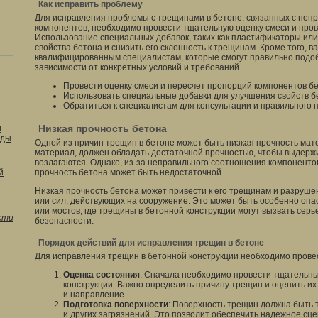
Как исправить проблему
Для исправления проблемы с трещинами в бетоне, связанных с не
компонентов, необходимо провести тщательную оценку смеси и пров
Использование специальных добавок, таких как пластификаторы ил
свойства бетона и снизить его склонность к трещинам. Кроме того, в
квалифицированным специалистам, которые смогут правильно подо
зависимости от конкретных условий и требований.
Провести оценку смеси и пересчет пропорций компонентов б
Использовать специальные добавки для улучшения свойств б
Обратиться к специалистам для консультации и правильного
Низкая прочность бетона
и
оды
Одной из причин трещин в бетоне может быть низкая прочность мате
материал, должен обладать достаточной прочностью, чтобы выдержив
возлагаются. Однако, из-за неправильного соотношения компоненто
й
прочность бетона может быть недостаточной.
Низкая прочность бетона может привести к его трещинам и разруше
или сил, действующих на сооружение. Это может быть особенно опас
или мостов, где трещины в бетонной конструкции могут вызвать сер
сти
безопасности.
Порядок действий для исправления трещин в бетоне
Для исправления трещин в бетонной конструкции необходимо прове
Оценка состояния
: Сначала необходимо провести тщательн
конструкции. Важно определить причину трещин и оценить их 
и направление.
Подготовка поверхности
: Поверхность трещин должна быть 
и других загрязнений. Это позволит обеспечить надежное с