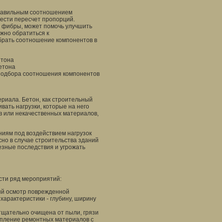
правильным соотношением
ести пересчет пропорций.
и фибры, может помочь улучшить
ажно обратиться к
брать соотношение компонентов в
етона
етона
 подбора соотношения компонентов
риала. Бетон, как строительный
ать нагрузки, которые на него
в или некачественных материалов,
ниям под воздействием нагрузок
но в случае строительства зданий
ьезные последствия и угрожать
сти ряд мероприятий:
ый осмотр поврежденной
характеристики - глубину, ширину
тщательно очищена от пыли, грязи
цепление ремонтных материалов с