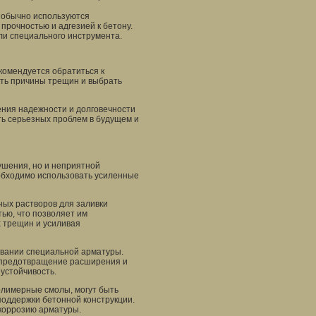
 обычно используются
рочностью и адгезией к бетону.
и специального инструмента.
комендуется обратиться к
ить причины трещин и выбрать
ния надежности и долговечности
ь серьезных проблем в будущем и
ушения, но и неприятной
обходимо использовать усиленные
ных растворов для заливки
ью, что позволяет им
 трещин и усиливая
овании специальной арматуры.
- предотвращение расширения и
устойчивость.
олимерные смолы, могут быть
оддержки бетонной конструкции.
коррозию арматуры.