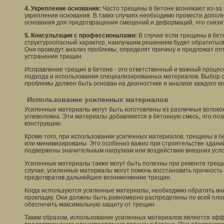
4. Укрепление основания:
Часто трещины в бетоне возникают из-за 
укрепления основания. В таких случаях необходимо провести допо
основания для предотвращения смещений и деформаций, что снизи
5. Консультация с профессионалами:
В случае если трещины в бет
структуроопасный характер, наилучшим решением будет обратитьс
Они проведут анализ проблемы, определят причину и предложат о
устранения трещин.
Исправление трещин в бетоне - это ответственный и важный процес
подхода и использования специализированных материалов. Выбор 
проблемы должен быть основан на диагностике и анализе каждого ко
Использование усиленных материалов
Усиленные материалы могут быть изготовлены из различных волокон
углеволокна. Эти материалы добавляются в бетонную смесь, что по
конструкцию.
Кроме того, при использовании усиленных материалов, трещины в 
или минимизированы. Это особенно важно при строительстве здани
подвержены значительным нагрузкам или воздействию внешних усло
Усиленные материалы также могут быть полезны при ремонте трещин
случае, усиленные материалы могут помочь восстановить прочность 
предотвратив дальнейшее возникновение трещин.
Когда используются усиленные материалы, необходимо обратить вн
прокладку. Они должны быть равномерно распределены по всей пло
обеспечить максимальную защиту от трещин.
Таким образом, использование усиленных материалов является эф