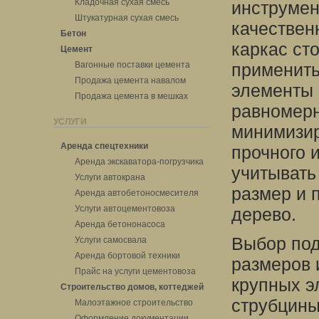
Кладочная сухая смесь
инструмен
Штукатурная сухая смесь
качествен
Бетон
каркас ст
Цемент
Вагонные поставки цемента
применить
Продажа цемента навалом
элементы 
Продажа цемента в мешках
равномерн
УСЛУГИ
минимизир
Аренда спецтехники
прочного 
Аренда экскаватора-погрузчика
учитывать
Услуги автокрана
размер и 
Аренда автобетоносмесителя
Услуги автоцементовоза
дерево.
Аренда бетононасоса
Выбор под
Услуги самосвала
Аренда бортовой техники
размеров 
Прайс на услуги цементовоза
крупных э
Строительство домов, коттеджей
струбцины
Малоэтажное строительство
Оформление документации