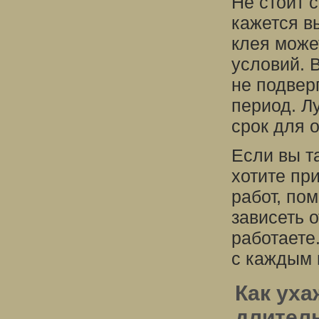
Не стоит 
кажется в
клея може
условий. 
не подвер
период. Л
срок для 
Если вы т
хотите пр
работ, по
зависеть 
работаете
с каждым 
Как уха
длител