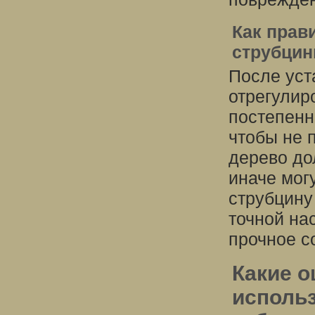
Как прав
струбци
После уст
отрегулир
постепенн
чтобы не 
дерево до
иначе мог
струбцину
точной на
прочное с
Какие о
использ