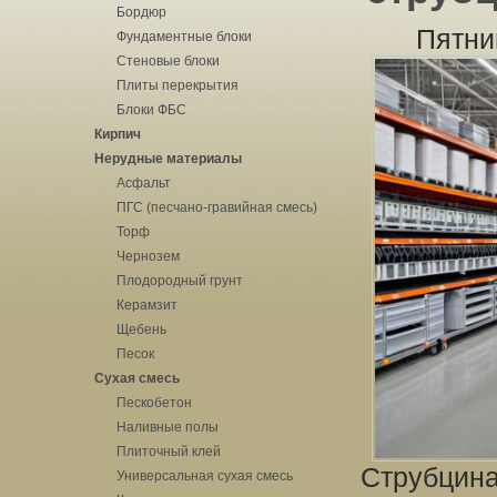
Бордюр
Пятни
Фундаментные блоки
Стеновые блоки
Плиты перекрытия
Блоки ФБС
Кирпич
Нерудные материалы
Асфальт
ПГС (песчано-гравийная смесь)
Торф
Чернозем
Плодородный грунт
Керамзит
Щебень
Песок
Сухая смесь
Пескобетон
Наливные полы
Плиточный клей
Струбцина
Универсальная сухая смесь