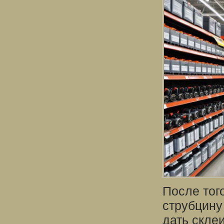
После тог
струбцину
дать скле