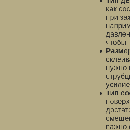
Тип д
как со
при за
наприм
давлен
чтобы 
Разме
склеив
нужно 
струбц
усилие
Тип с
поверх
достат
смещен
важно 