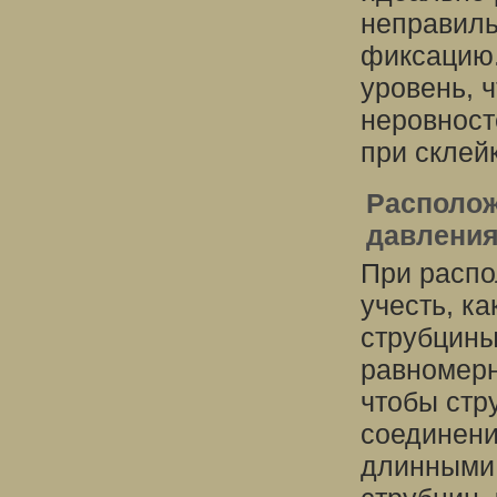
неправиль
фиксацию.
уровень, 
неровност
при склей
Располож
давлени
При распо
учесть, к
струбцины
равномерн
чтобы стр
соединени
длинными 