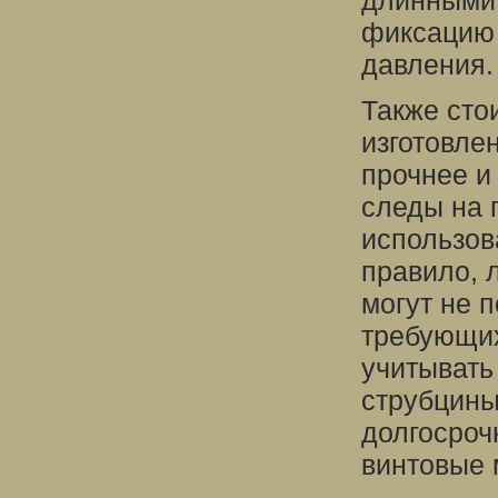
длинными 
фиксацию 
давления.
Также сто
изготовле
прочнее и
следы на 
использов
правило, 
могут не 
требующих
учитывать
струбцины
долгосроч
винтовые 