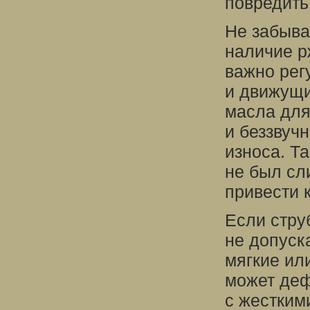
повредить
Не забыва
наличие р
важно рег
и движущи
масла для
и беззвуч
износа. Т
не был сли
привести 
Если стру
не допуск
мягкие ил
может деф
с жестким