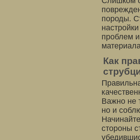
Слишком с
поврежден
породы. С
настройки
проблем и
материала
Как пра
струбци
Правильна
качествен
Важно не 
но и соблю
Начинайте
стороны с
убедившис