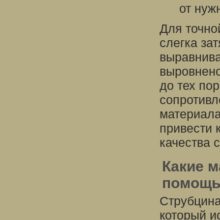
от нужн
Для точно
слегка за
выравнива
выровнено
до тех пор
сопротивл
материала
привести 
качества 
Какие м
помощь
Струбцина
который и