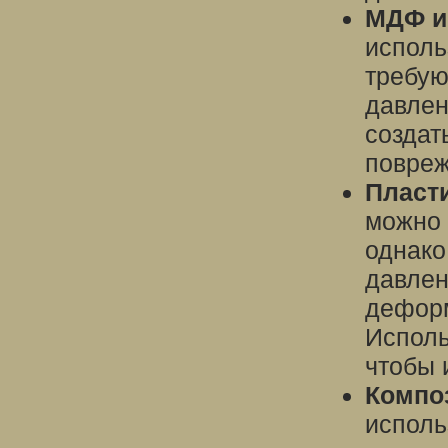
МДФ и
исполь
требую
давлен
создат
повреж
Пласт
можно 
однако
давлен
деформ
Исполь
чтобы 
Компо
исполь