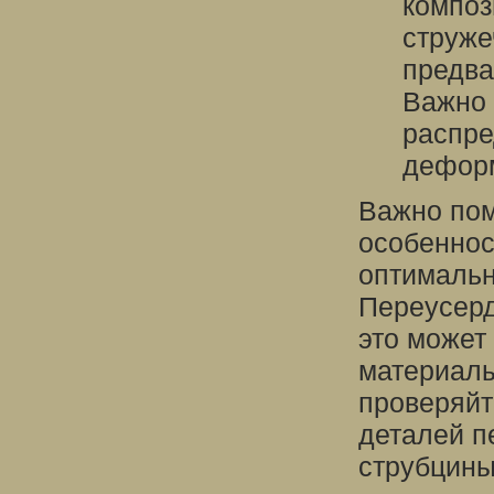
композ
струже
предва
Важно 
распре
дефор
Важно пом
особеннос
оптимальн
Переусерд
это может 
материалы
проверяйт
деталей п
струбцины