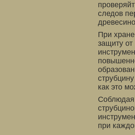
проверяйт
следов пе
древесино
При хране
защиту от
инструмент
повышенно
образован
струбцину
как это м
Соблюдая 
струбцино
инструмен
при каждо