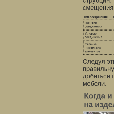
струбцин,
смещения 
Тип соединения
Плоские
соединения
Угловые
соединения
Склейка
нескольких
элементов
Следуя эт
правильну
добиться 
мебели.
Когда и
на изде