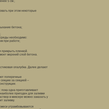
нее 5 см.;
зовать при этом некоторые
сыхание бетона;
;
 среды необходимо:
ым при работе;
 прикрыть пленкой.
моет верхний слой бетона.
астиковая опалубка. Далее делают
ают поперечные
 секцию за секцией –
онструкции.
: пока одна приготавливает
 наиболее пригоден для заливки
створ в миксере можно заказать у
т заливку.
 смеси утрамбовываются