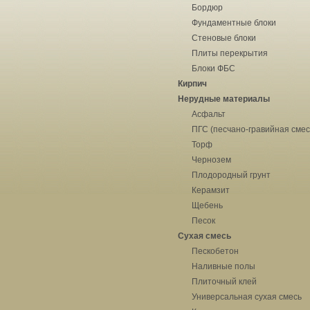
Бордюр
Фундаментные блоки
Стеновые блоки
Плиты перекрытия
Блоки ФБС
Кирпич
Нерудные материалы
Асфальт
ПГС (песчано-гравийная смес
Торф
Чернозем
Плодородный грунт
Керамзит
Щебень
Песок
Сухая смесь
Пескобетон
Наливные полы
Плиточный клей
Универсальная сухая смесь