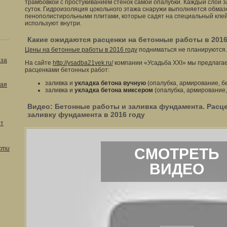
трамбовкой с простукиванием стенок самой опалубки. Каждый слой 
суток. Гидроизоляция цокольного этажа снаружи выполняется обма
пенополистирольными плитами, которые садят на специальный кл
используют внутри.
Какие ожидаются расценки на бетонные работы в 2016
Цены на бетонные работы в 2016 году
подниматься не планируются.
аза
На сайте
http://ysadba21vek.ru/
компании «Усадьба XXI» мы предлага
расценками бетонных работ:
заливка и
укладка бетона вучную
(опалубка, армирование, бе
ая
заливка и
укладка бетона миксером
(опалубка, армирование, 
Видео: Бетонные работы и заливка фундамента. Расце
заливку фундамента в 2016 году
от
сти
СМОТРЕТЬ
ВИДЕО