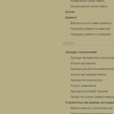
Кладочная сухая смесь
Штукатурная сухая смесь
Бетон
Цемент
Вагонные поставки цемента
Продажа цемента навалом
Продажа цемента в мешках
УСЛУГИ
Аренда спецтехники
Аренда экскаватора-погрузчи
Услуги автокрана
Аренда автобетоносмесител
Услуги автоцементовоза
Аренда бетононасоса
Услуги самосвала
Аренда бортовой техники
Прайс на услуги цементовоза
Строительство домов, коттедж
Малоэтажное строительство
Оформление документации