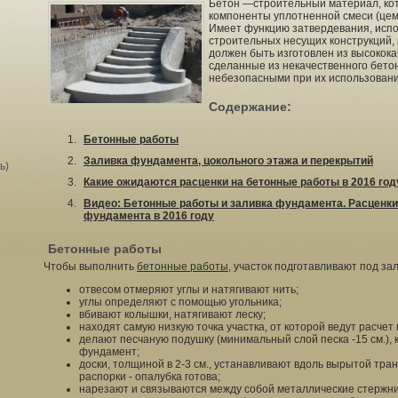
Бетон —строительный материал, ко
компоненты уплотненной смеси (цеме
Имеет функцию затвердевания, испо
строительных несущих конструкций,
должен быть изготовлен из высокока
сделанные из некачественного бетон
небезопасными при их использовани
Содержание:
Бетонные работы
Заливка фундамента, цокольного этажа и перекрытий
ь)
Какие ожидаются расценки на бетонные работы в 2016 год
Видео: Бетонные работы и заливка фундамента. Расценки 
фундамента в 2016 году
Бетонные работы
Чтобы выполнить
бетонные работы
, участок подготавливают под зал
отвесом отмеряют углы и натягивают нить;
углы определяют с помощью угольника;
вбивают колышки, натягивают леску;
находят самую низкую точка участка, от которой ведут расчет
делают песчаную подушку (минимальный слой песка -15 см.), к
фундамент;
доски, толщиной в 2-3 см., устанавливают вдоль вырытой тра
распорки - опалубка готова;
нарезают и связываются между собой металлические стержни 