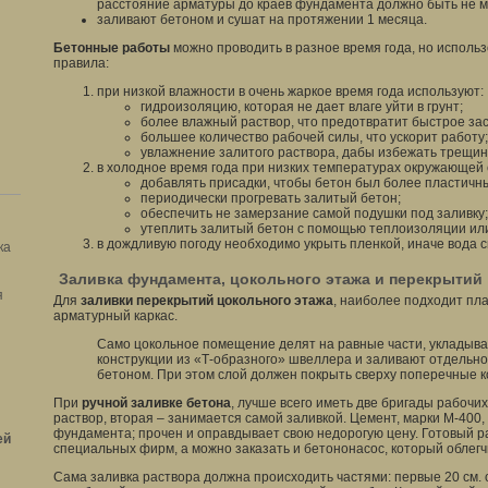
расстояние арматуры до краев фундамента должно быть не ме
заливают бетоном и сушат на протяжении 1 месяца.
Бетонные работы
можно проводить в разное время года, но исполь
правила:
при низкой влажности в очень жаркое время года используют:
гидроизоляцию, которая не дает влаге уйти в грунт;
более влажный раствор, что предотвратит быстрое за
большее количество рабочей силы, что ускорит работу;
увлажнение залитого раствора, дабы избежать трещин
в холодное время года при низких температурах окружающей
добавлять присадки, чтобы бетон был более пластичн
периодически прогревать залитый бетон;
обеспечить не замерзание самой подушки под заливку;
утеплить залитый бетон с помощью теплоизоляции или
в дождливую погоду необходимо укрыть пленкой, иначе вода с
ка
Заливка фундамента, цокольного этажа и перекрытий
я
Для
заливки перекрытий цокольного этажа
, наиболее подходит пл
арматурный каркас.
Само цокольное помещение делят на равные части, укладыв
конструкции из «Т-образного» швеллера и заливают отдельно
бетоном. При этом слой должен покрыть сверху поперечные к
При
ручной заливке бетона
, лучше всего иметь две бригады рабочих
раствор, вторая – занимается самой заливкой. Цемент, марки М-400,
фундамента; прочен и оправдывает свою недорогую цену. Готовый ра
ей
специальных фирм, а можно заказать и бетононасос, который облегчи
Сама заливка раствора должна происходить частями: первые 20 см.