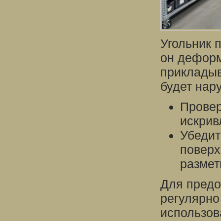
Угольник 
он деформ
прикладыв
будет нар
Провер
искрив
Убедит
поверх
размет
Для предо
регулярно
использов