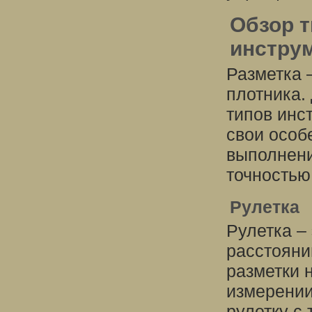
Обзор 
инстру
Разметка 
плотника.
типов инс
свои особ
выполнени
точностью
Рулетка
Рулетка –
расстояни
разметки 
измерении
рулетку с