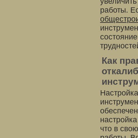
увеличить
работы. Е
общестро
инструмен
состояние
трудносте
Как пра
откали
инстру
Настройка
инструмен
обеспечен
настройка
что в сво
работы. В