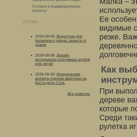
Малка – э
Готовые и индивидуальные
используе
проекты
Ее особен
СТАТЬИ
видимые с
резке. Ва
2026-08-06
:
Водостоки для
балконов и террас защита от
деревянно
дождя
долговечно
2026-08-06
:
Дизайн
интерьеров спортивных клубов
для детей
Как вы
2026-08-06
:
Юридические
инстру
аспекты покупки квартиры на
Коста-дель-Соль
При выпол
Все новости
дереве ва
которые п
Среди так
рулетка и