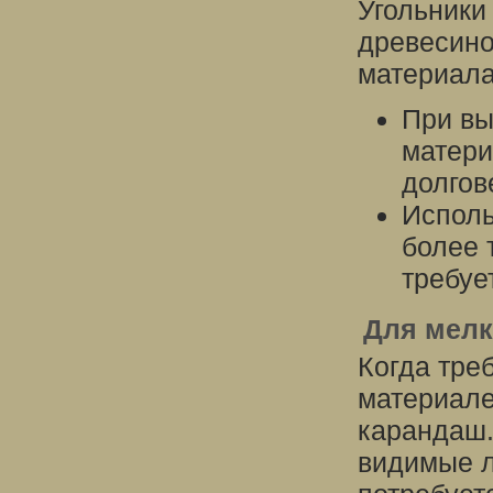
Угольники
древесино
материала
При вы
матери
долгов
Исполь
более 
требуе
Для мелк
Когда тре
материале
карандаш.
видимые л