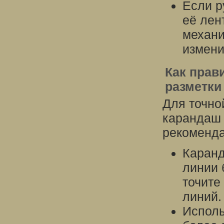
Если р
её лен
механи
измени
Как прав
разметки
Для точно
карандаш 
рекоменда
Каранд
линии 
точите
линий.
Исполь