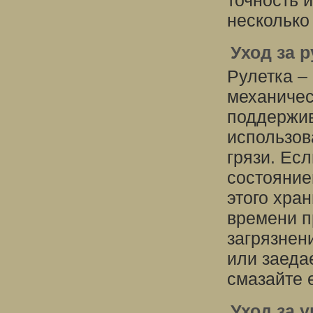
точность 
несколько
Уход за 
Рулетка –
механичес
поддержив
использов
грязи. Ес
состояние
этого хран
времени п
загрязнен
или заеда
смазайте е
Уход за 