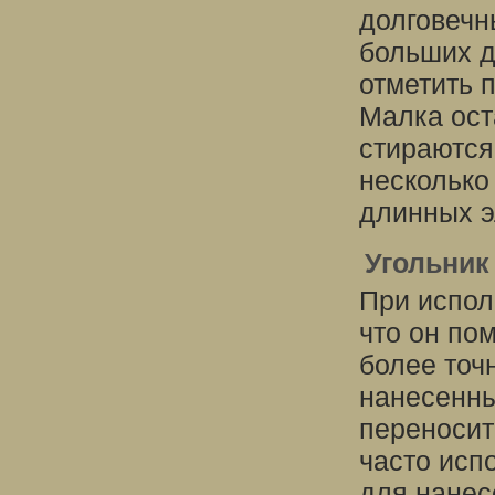
долговечн
больших д
отметить 
Малка ост
стираются
несколько
длинных э
Угольник
При испо
что он по
более точ
нанесенны
переносит
часто исп
для нанес