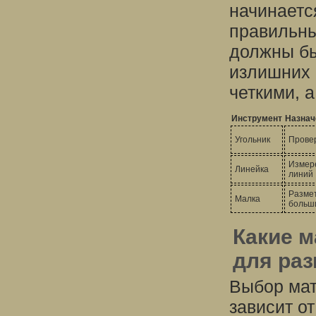
начинаетс
правильны
должны бы
излишних 
четкими, а
Инструмент
Назнач
Угольник
Провер
Измер
Линейка
линий
Разме
Малка
больш
Какие 
для раз
Выбор мат
зависит о