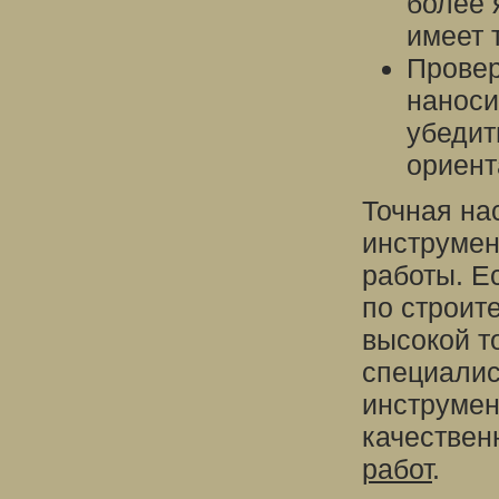
более 
имеет 
Провер
наноси
убедит
ориент
Точная на
инструмен
работы. Е
по строит
высокой т
специалис
инструмент
качествен
работ
.