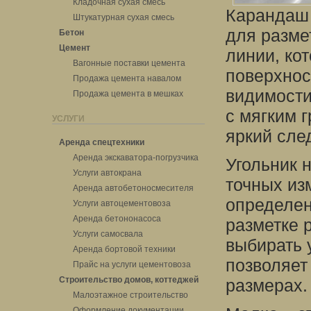
Кладочная сухая смесь
Карандаш 
Штукатурная сухая смесь
для разме
Бетон
Цемент
линии, ко
Вагонные поставки цемента
поверхнос
Продажа цемента навалом
видимости
Продажа цемента в мешках
с мягким 
УСЛУГИ
яркий сле
Аренда спецтехники
Аренда экскаватора-погрузчика
Угольник 
Услуги автокрана
точных из
Аренда автобетоносмесителя
определен
Услуги автоцементовоза
Аренда бетононасоса
разметке 
Услуги самосвала
выбирать 
Аренда бортовой техники
позволяет
Прайс на услуги цементовоза
Строительство домов, коттеджей
размерах.
Малоэтажное строительство
Оформление документации