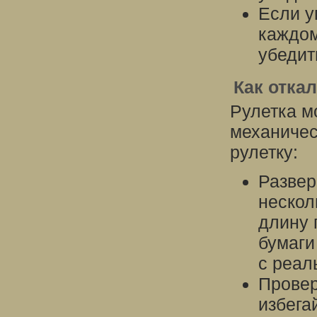
Если у
каждом
убедит
Как отка
Рулетка м
механичес
рулетку:
Развер
нескол
длину 
бумаги
с реал
Провер
избега