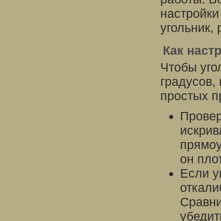
настройки
угольник,
Как наст
Чтобы уго
градусов,
простых п
Провер
искрив
прямоу
он пло
Если у
откали
Сравни
убедит