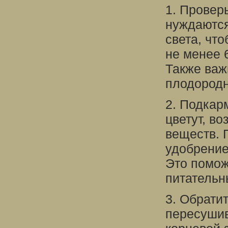
1. Провер
нуждаются
света, что
не менее 6
Также важ
плодородн
2. Подкар
цветут, в
веществ. 
удобрение
Это помож
питательн
3. Обрати
пересушив