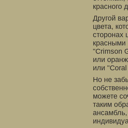
красного 
Другой ва
цвета, ко
сторонах ц
красными 
"Crimson G
или оранж
или "Coral
Но не забы
собственн
можете со
таким обр
ансамбль,
индивидуа