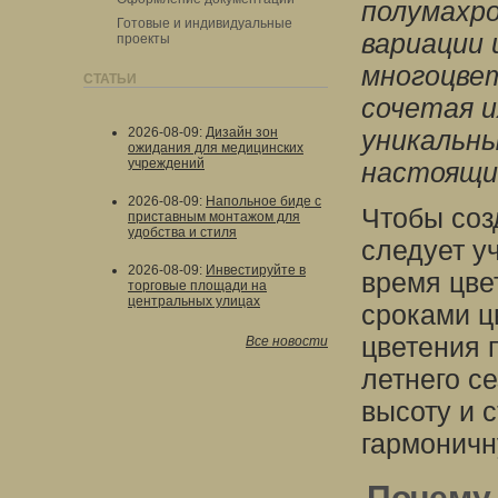
полумахро
Готовые и индивидуальные
вариации 
проекты
многоцвет
СТАТЬИ
сочетая и
2026-08-09
:
Дизайн зон
уникальн
ожидания для медицинских
учреждений
настоящи
2026-08-09
:
Напольное биде с
Чтобы соз
приставным монтажом для
удобства и стиля
следует уч
2026-08-09
:
Инвестируйте в
время цве
торговые площади на
центральных улицах
сроками ц
цветения 
Все новости
летнего се
высоту и 
гармоничн
Почему 