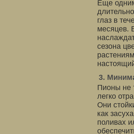
Еще одним
длительно
глаз в те
месяцев. 
наслаждат
сезона цв
растениям
настоящий
3. Миним
Пионы не 
легко отр
Они стойк
как засух
поливах и
обеспечит