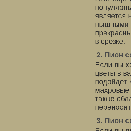
популярны
является 
пышными л
прекрасны
в срезке.
2. Пион 
Если вы х
цветы в в
подойдет.
махровые 
также обл
переносит
3. Пион 
Если вы п