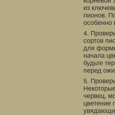
корневой 
из ключев
пионов. П
особенно 
4. Провер
сортов пи
для форми
начала цв
будьте те
перед ожи
5. Провер
Некоторые
червец, м
цветение 
увядающие