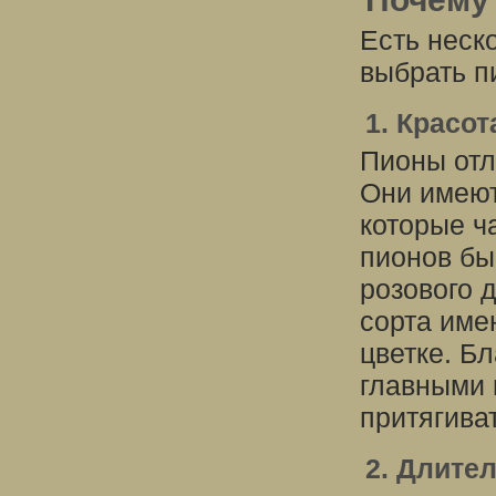
Есть неск
выбрать п
1. Красот
Пионы отл
Они имеют
которые ч
пионов бы
розового 
сорта име
цветке. Бл
главными 
притягива
2. Длите