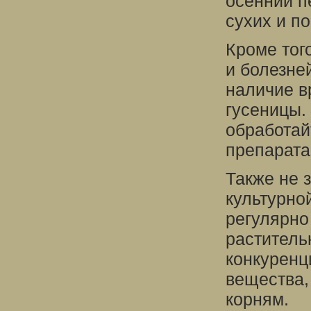
осенний п
сухих и п
Кроме тог
и болезне
наличие в
гусеницы.
обработай
препарата
Также не 
культурно
регулярно
раститель
конкуренц
вещества,
корням.