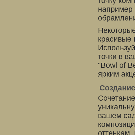
точку ком
например "
обрамлени
Некоторые
красивые 
Используй
точки в в
"Bowl of 
ярким акц
Создание
Сочетание
уникальну
вашем сад
композици
оттенкам, 