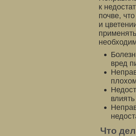
к недоста
почве, что
и цветени
применять
необходим
Болезн
вред п
Неправ
плохом
Недост
влиять
Неправ
недост
Что дел