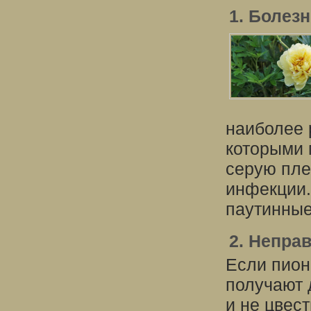
1. Болез
наиболее 
которыми 
серую пле
инфекции.
паутинные
2. Непра
Если пион
получают 
и не цвес