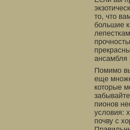
экзотическ
то, что в
большие к
лепесткам
прочность
прекрасны
ансамбля 
Помимо вы
еще множе
которые м
забывайте
пионов не
условия: 
почву с х
Правильны