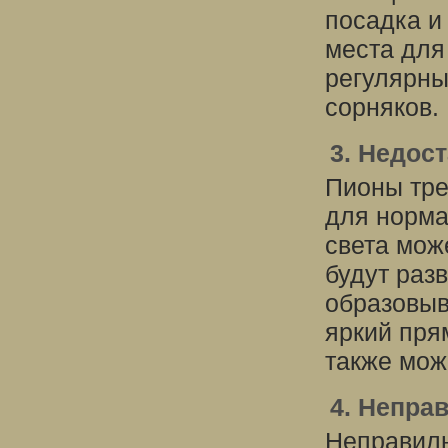
посадка и
места для
регулярны
сорняков.
3. Недос
Пионы тре
для норма
света може
будут раз
образовыв
яркий пря
также мож
4. Непра
Неправиль