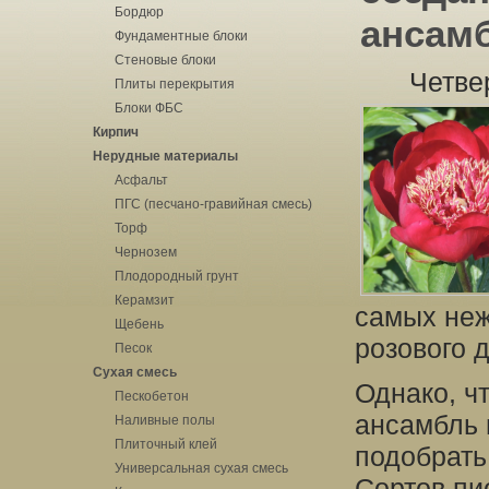
Бордюр
ансам
Фундаментные блоки
Стеновые блоки
Четве
Плиты перекрытия
Блоки ФБС
Кирпич
Нерудные материалы
Асфальт
ПГС (песчано-гравийная смесь)
Торф
Чернозем
Плодородный грунт
Керамзит
самых неж
Щебень
розового д
Песок
Сухая смесь
Однако, ч
Пескобетон
ансамбль 
Наливные полы
Плиточный клей
подобрать 
Универсальная сухая смесь
Сортов пи