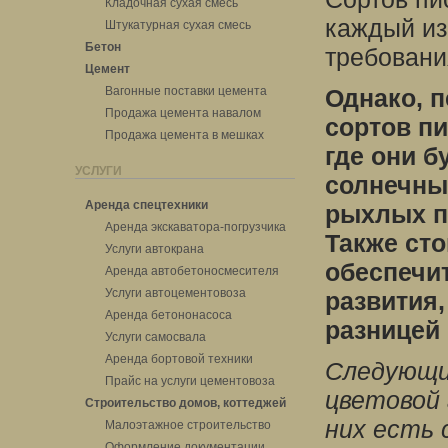
Кладочная сухая смесь
каждый из
Штукатурная сухая смесь
Бетон
требовани
Цемент
Вагонные поставки цемента
Однако, п
Продажа цемента навалом
сортов пи
Продажа цемента в мешках
где они б
УСЛУГИ
солнечные
Аренда спецтехники
рыхлых п
Аренда экскаватора-погрузчика
Также сто
Услуги автокрана
обеспечит
Аренда автобетоносмесителя
Услуги автоцементовоза
развития,
Аренда бетононасоса
разницей 
Услуги самосвала
Аренда бортовой техники
Следующи
Прайс на услуги цементовоза
цветовой 
Строительство домов, коттеджей
них есть 
Малоэтажное строительство
Оформление документации