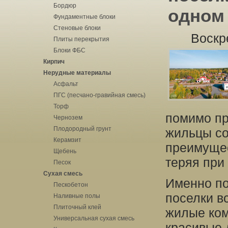
Бордюр
одном
Фундаментные блоки
Стеновые блоки
Воскр
Плиты перекрытия
Блоки ФБС
Кирпич
Нерудные материалы
Асфальт
ПГС (песчано-гравийная смесь)
Торф
помимо пр
Чернозем
Плодородный грунт
жильцы со
Керамзит
преимущес
Щебень
теряя при
Песок
Сухая смесь
Именно по
Пескобетон
поселки в
Наливные полы
Плиточный клей
жилые ком
Универсальная сухая смесь
красивые 