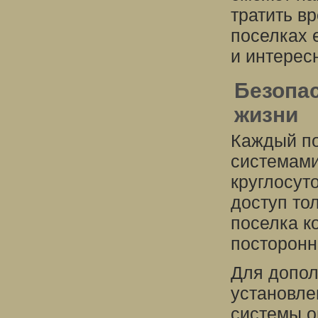
тратить вр
поселках 
и интерес
Безопас
жизни
Каждый п
системами
круглосут
доступ то
поселка к
посторонн
Для допол
установле
системы о