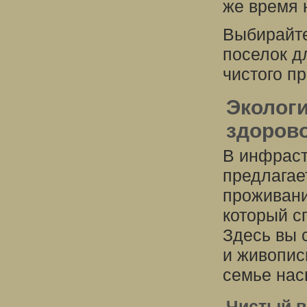
же время 
Выбирайте
поселок д
чистого п
Экологи
здорово
В инфраст
предлагае
проживани
который с
Здесь вы 
и живопис
семье нас
Чистый в