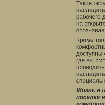
Такое окр
насладить
рабочего 
на открыт
осознавая
Кроме тог
комфортны
доступны 
где вы см
проводить
насладить
специальн
Жизнь в
поселке н
комфортн