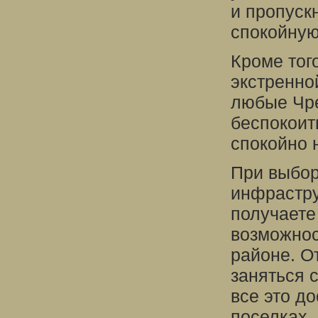
и пропуск
спокойную
Кроме тог
экстренно
любые Чре
беспокоит
спокойно 
При выбор
инфрастру
получаете
возможнос
районе. О
заняться 
все это д
поселках.