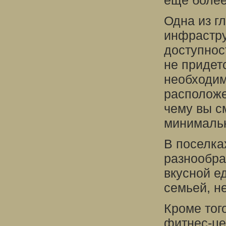
еще более
Одна из г
инфрастру
доступнос
не придетс
необходим
расположе
чему вы с
минимальн
В поселка
разнообра
вкусной е
семьей, н
Кроме тог
фитнес-це