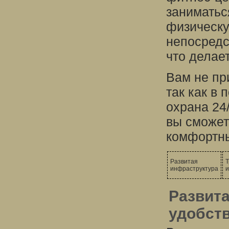
заниматьс
физическу
непосредс
что делае
Вам не пр
так как в 
охрана 24
вы сможет
комфортн
Развитая
Т
инфраструктура
и
Развита
удобст