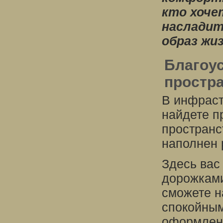
кто хоче
насладит
образ жиз
Благоу
простр
В инфраст
найдете п
пространс
наполнен 
Здесь вас
дорожками
сможете н
спокойным
оформленн