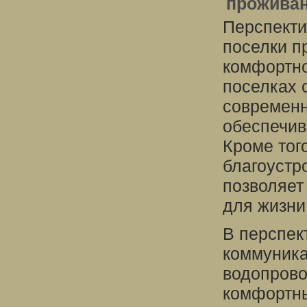
прожива
Перспекти
поселки п
комфортно
поселках 
современн
обеспечив
Кроме тог
благоустр
позволяет
для жизни
В перспек
коммуникац
водопрово
комфортны