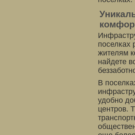
Уникал
комфор
Инфрастру
поселках 
жителям к
найдете в
беззаботн
В поселка
инфрастру
удобно до
центров. 
транспорт
обществен