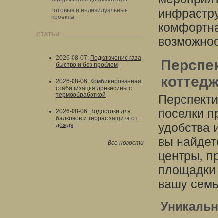
инфрастру
Готовые и индивидуальные
проекты
комфортна
СТАТЬИ
возможнос
2026-08-07
:
Подключение газа
Перспе
быстро и без проблем
коттед
2026-08-06
:
Комбинированная
стабилизация древесины с
термообработкой
Перспекти
поселки п
2026-08-06
:
Водостоки для
балконов и террас защита от
удобства 
дождя
вы найдет
Все новости
центры, п
площадки 
вашу сем
Уникальн