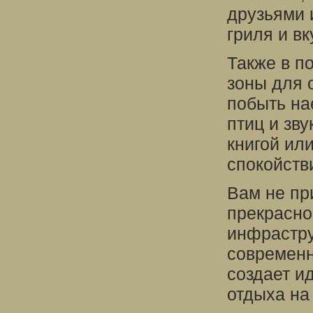
друзьями 
гриля и в
Также в п
зоны для 
побыть на
птиц и зв
книгой ил
спокойств
Вам не пр
прекрасно
инфрастру
современн
создает и
отдыха на