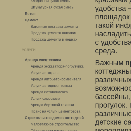
Кладочная сухая смесь
удобства 
Штукатурная сухая смесь
Бетон
площадок 
Цемент
такой инф
Вагонные поставки цемента
насладить
Продажа цемента навалом
Продажа цемента в мешках
с удобств
среда.
УСЛУГИ
Аренда спецтехники
Важным п
Аренда экскаватора-погрузчика
коттеджны
Услуги автокрана
различных
Аренда автобетоносмесителя
Услуги автоцементовоза
возможнос
Аренда бетононасоса
бассейны,
Услуги самосвала
прогулок.
Аренда бортовой техники
Прайс на услуги цементовоза
различные
Строительство домов, коттеджей
детские с
Малоэтажное строительство
мероприят
Оформление документации