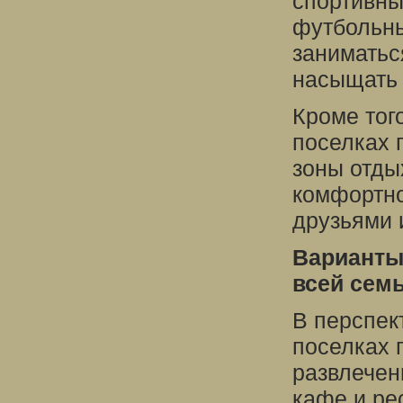
спортивны
футбольны
заниматьс
насыщать 
Кроме тог
поселках 
зоны отды
комфортно
друзьями 
Варианты
всей сем
В перспек
поселках 
развлечен
кафе и ре