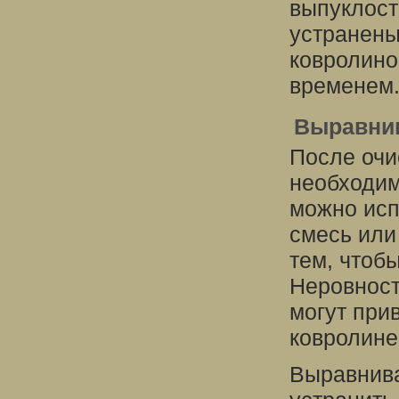
выпуклост
устранены
ковролино
временем
Выравнив
После очи
необходим
можно ис
смесь или
тем, чтоб
Неровност
могут при
ковролине
Выравнива