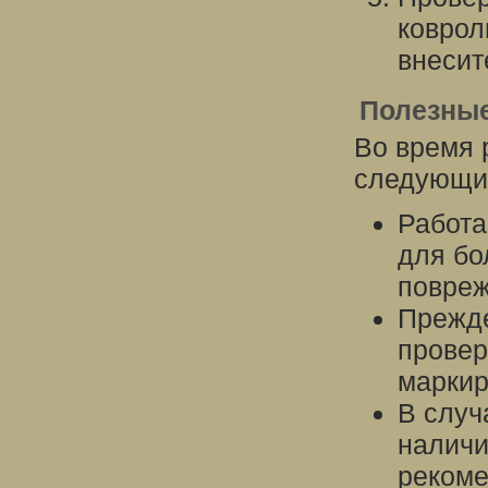
коврол
внесит
Полезны
Во время 
следующих
Работа
для бо
повреж
Прежде
провер
маркир
В случ
наличи
рекоме