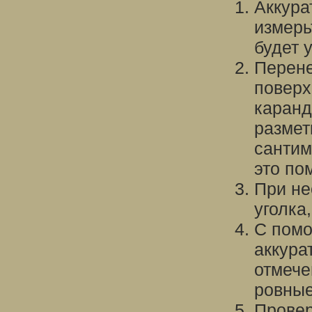
Аккура
измерь
будет 
Перене
поверх
каранд
размет
сантим
это по
При не
уголка
С помо
аккура
отмече
ровные
Провер