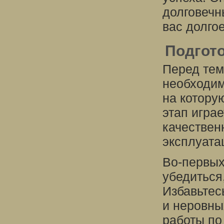
долговечн
вас долго
Подгот
Перед тем
необходим
на котору
этап игра
качествен
эксплуата
Во-первых
убедиться
Избавьтес
и неровны
работы по