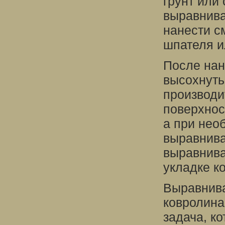
грунт или
выравнива
нанести с
шпателя и
После нан
высохнуть
производи
поверхнос
а при нео
выравнива
выравнива
укладке к
Выравнива
ковролина
задача, к