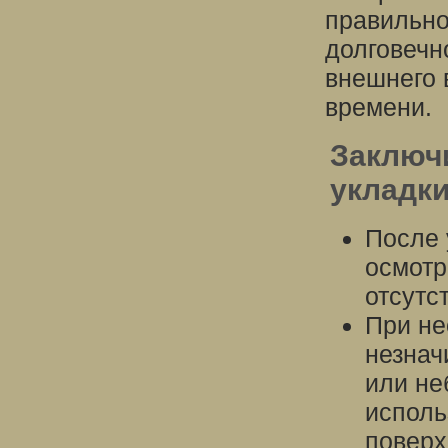
правильно
долговечн
внешнего 
времени.
Заключ
укладк
После 
осмотр
отсутс
При не
незнач
или не
исполь
поверх