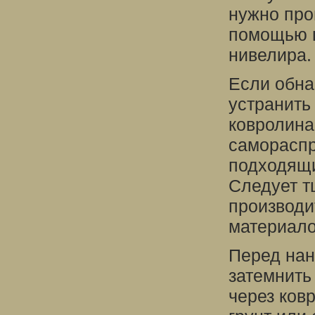
нужно про
помощью ш
нивелира.
Если обна
устранить
ковролина
саморасп
подходящи
Следует т
производи
материало
Перед нан
затемнить
через ков