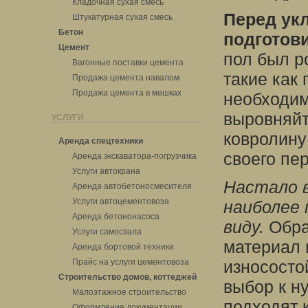
Кладочная сухая смесь
Перед ук
Штукатурная сухая смесь
Бетон
подготови
Цемент
пол был р
Вагонные поставки цемента
такие как 
Продажа цемента навалом
Продажа цемента в мешках
необходим
выровняйт
УСЛУГИ
ковролину
Аренда спецтехники
своего пе
Аренда экскаватора-погрузчика
Услуги автокрана
Настало 
Аренда автобетоносмесителя
Услуги автоцементовоза
наиболее 
Аренда бетононасоса
виду.
Обра
Услуги самосвала
материал 
Аренда бортовой техники
Прайс на услуги цементовоза
износосто
Строительство домов, коттеджей
выбор к н
Малоэтажное строительство
подходят 
Оформление документации