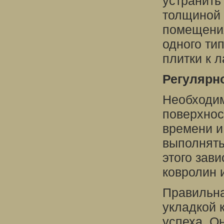
устранить
толщиной 
помещения
одного ти
плитки к л
Регулярн
Необходим
поверхнос
времени и
выполнять
этого зави
ковролин 
Правильна
укладкой 
успеха. О