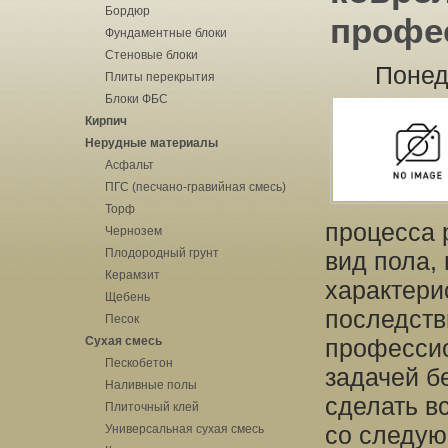
Бордюр
профе
Фундаментные блоки
Стеновые блоки
Понед
Плиты перекрытия
Блоки ФБС
Кирпич
Нерудные материалы
Асфальт
ПГС (песчано-гравийная смесь)
Торф
процесса 
Чернозем
Плодородный грунт
вид пола,
Керамзит
характери
Щебень
последств
Песок
Сухая смесь
профессио
Пескобетон
задачей б
Наливные полы
сделать в
Плиточный клей
со следую
Универсальная сухая смесь