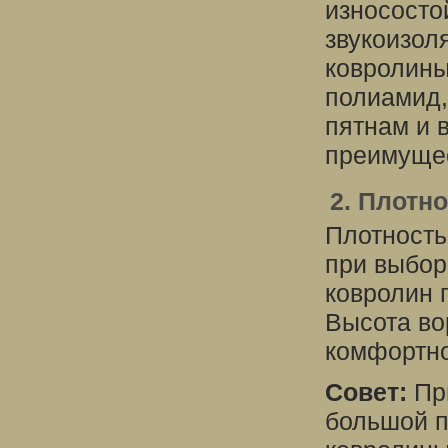
износосто
звукоизол
ковролины
полиамид,
пятнам и 
преимущес
2. Плотн
Плотность
при выбор
ковролин 
Высота во
комфортно
Совет:
При
большой п