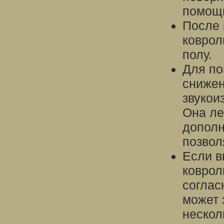
помощь
После 
коврол
полу.
Для по
снижен
звукои
Она ле
дополн
позвол
Если в
коврол
соглас
может 
нескол