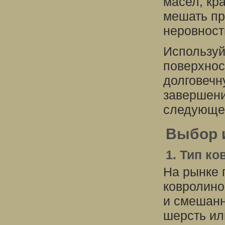
масел, кра
мешать пр
неровност
Используй
поверхнос
долговечн
завершени
следующем
Выбор 
1. Тип к
На рынке 
ковролино
и смешанн
шерсть ил