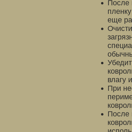
После 
пленку
еще ра
Очисти
загряз
специа
обычны
Убедит
коврол
влагу и
При не
периме
коврол
После 
коврол
исполь