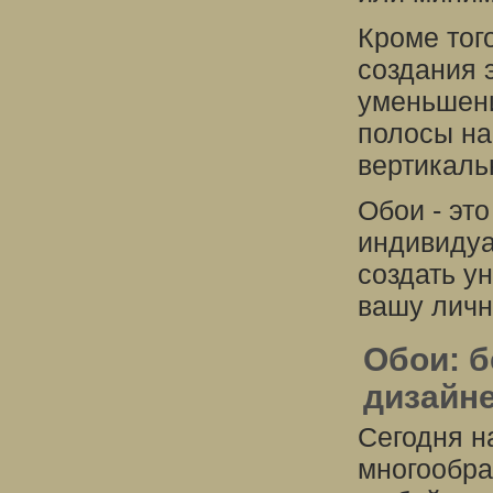
Кроме тог
создания 
уменьшени
полосы на
вертикаль
Обои - эт
индивидуа
создать у
вашу личн
Обои: б
дизайн
Сегодня н
многообра