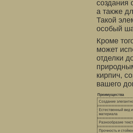
создания 
а также д
Такой эле
особый ша
Кроме тог
может исп
отделки д
природным
кирпич, с
вашего до
Преимущества
Создание элегантно
Естественный вид 
материала
Разнообразие текс
Прочность и стойко