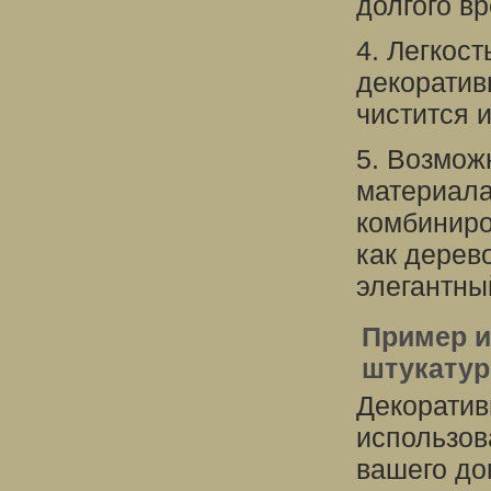
долгого в
4. Легкос
декоратив
чистится и
5. Возмож
материала
комбиниро
как дерев
элегантны
Пример и
штукатур
Декоратив
использов
вашего до