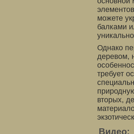
основной 
элементов
можете ук
балками и
уникально
Однако пер
деревом, 
особеннос
требует о
специальн
природную
вторых, д
материало
экзотичес
Видео: