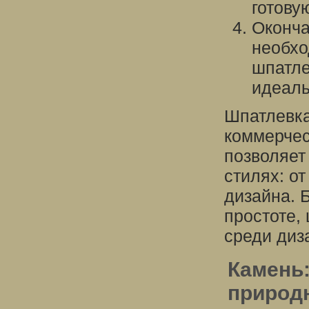
готову
Оконча
необхо
шпатле
идеаль
Шпатлевка 
коммерчес
позволяет
стилях: о
дизайна. 
простоте,
среди диз
Камень:
природ