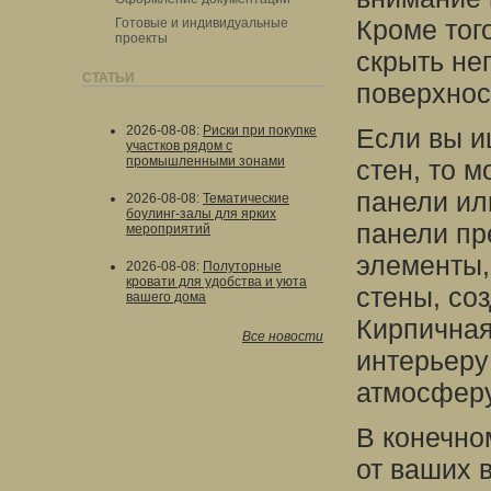
Кроме тог
Готовые и индивидуальные
проекты
скрыть не
СТАТЬИ
поверхнос
2026-08-08
:
Риски при покупке
Если вы и
участков рядом с
промышленными зонами
стен, то 
панели ил
2026-08-08
:
Тематические
боулинг-залы для ярких
панели пр
мероприятий
элементы,
2026-08-08
:
Полуторные
кровати для удобства и уюта
стены, со
вашего дома
Кирпичная
Все новости
интерьеру
атмосферу
В конечно
от ваших 