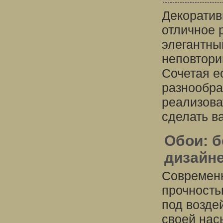
Декоратив
отличное 
элегантны
неповтори
Сочетая е
разнообра
реализова
сделать в
Обои: б
дизайн
Современн
прочность
под возде
своей нас