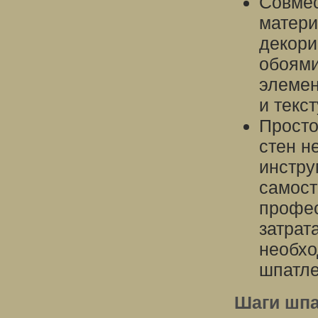
Совмес
матери
декори
обоями
элемен
и текс
Просто
стен н
инстру
самост
профе
затрат
необхо
шпатле
Шаги шпа