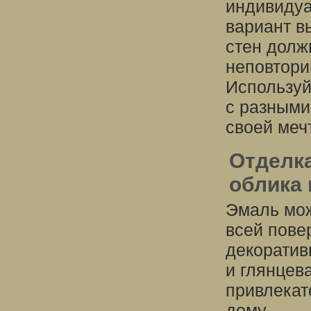
индивидуа
вариант в
стен долж
неповтори
Используй
с разными
своей меч
Отделка
облика
Эмаль мож
всей пове
декоратив
и глянцев
привлекат
дому.