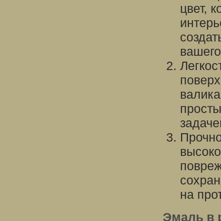
цвет, 
интерь
создат
вашего
Легкос
поверх
валика
просты
задаче
Прочно
высоко
повреж
сохран
на про
Эмаль в 