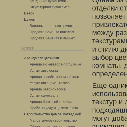
Кладочная сухая смесь
отделки с
Штукатурная сухая смесь
Бетон
позволяет
Цемент
привлекат
Вагонные поставки цемента
между раз
Продажа цемента навалом
Продажа цемента в мешках
текстурам
и стилю д
УСЛУГИ
выбор цве
Аренда спецтехники
комнаты, 
Аренда экскаватора-погрузчика
Услуги автокрана
определен
Аренда автобетоносмесителя
Услуги автоцементовоза
Еще одним
Аренда бетононасоса
использов
Услуги самосвала
текстур и
Аренда бортовой техники
Прайс на услуги цементовоза
подходящи
Строительство домов, коттеджей
могут доб
Малоэтажное строительство
внимание 
Оформление документации