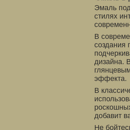
Эмаль под
стилях ин
современн
В совреме
создания 
подчеркив
дизайна. 
глянцевым
эффекта.
В классич
использов
роскошных
добавит в
Не бойтес