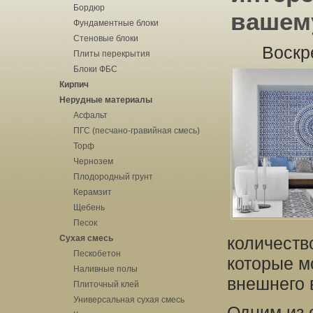
Бордюр
вашем
Фундаментные блоки
Стеновые блоки
Воскр
Плиты перекрытия
Блоки ФБС
Кирпич
Нерудные материалы
Асфальт
ПГС (песчано-гравийная смесь)
Торф
Чернозем
Плодородный грунт
Керамзит
Щебень
Песок
Сухая смесь
количеств
Пескобетон
которые м
Наливные полы
внешнего 
Плиточный клей
Универсальная сухая смесь
Одним из 