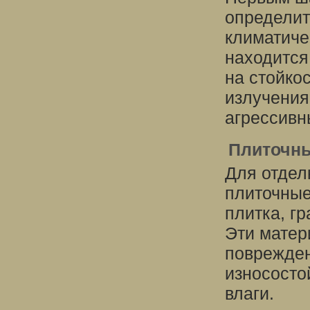
определит
климатиче
находится
на стойко
излучения
агрессивн
Плиточн
Для отдел
плиточные
плитка, г
Эти матер
поврежде
износосто
влаги.