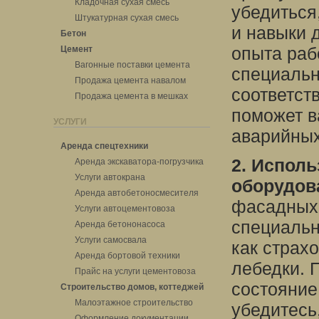
Кладочная сухая смесь
убедиться
Штукатурная сухая смесь
и навыки 
Бетон
опыта раб
Цемент
Вагонные поставки цемента
специальн
Продажа цемента навалом
соответст
Продажа цемента в мешках
поможет в
УСЛУГИ
аварийных
Аренда спецтехники
2. Исполь
Аренда экскаватора-погрузчика
Услуги автокрана
оборудов
Аренда автобетоносмесителя
фасадных 
Услуги автоцементовоза
специальн
Аренда бетононасоса
Услуги самосвала
как страх
Аренда бортовой техники
лебедки. 
Прайс на услуги цементовоза
состояние
Строительство домов, коттеджей
Малоэтажное строительство
убедитесь
Оформление документации