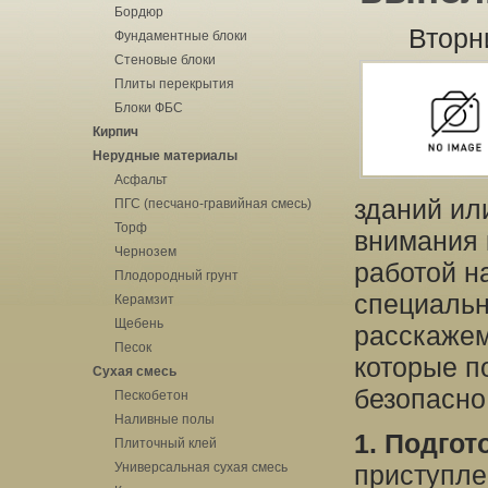
Бордюр
Вторн
Фундаментные блоки
Стеновые блоки
Плиты перекрытия
Блоки ФБС
Кирпич
Нерудные материалы
Асфальт
зданий ил
ПГС (песчано-гравийная смесь)
Торф
внимания к
Чернозем
работой н
Плодородный грунт
специальн
Керамзит
Щебень
расскажем
Песок
которые п
Сухая смесь
безопасно
Пескобетон
Наливные полы
1. Подгот
Плиточный клей
Универсальная сухая смесь
приступле