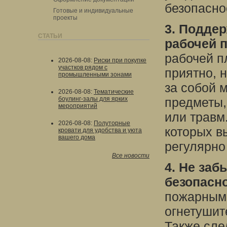
безопасно
Готовые и индивидуальные
проекты
3. Поддер
СТАТЬИ
рабочей 
рабочей п
2026-08-08
:
Риски при покупке
участков рядом с
приятно, 
промышленными зонами
за собой 
2026-08-08
:
Тематические
боулинг-залы для ярких
предметы,
мероприятий
или травм
2026-08-08
:
Полуторные
которых в
кровати для удобства и уюта
вашего дома
регулярно
Все новости
4. Не заб
безопасно
пожарным 
огнетушите
Также сле