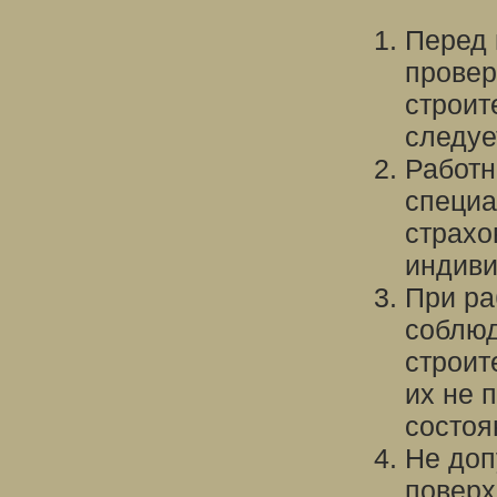
Перед 
провер
строит
следуе
Работн
специа
страхо
индиви
При ра
соблюд
строит
их не 
состоя
Не доп
поверх