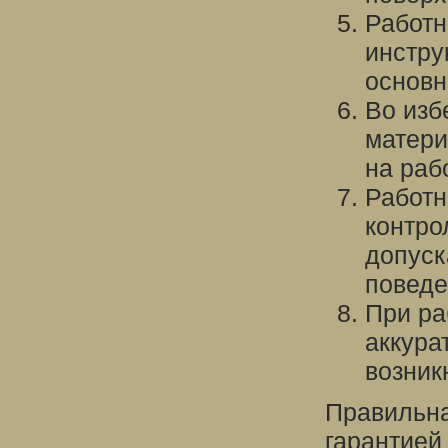
Работн
инстру
основн
Во изб
матери
на раб
Работн
контро
допуск
поведе
При ра
аккура
возник
Правильна
гарантией