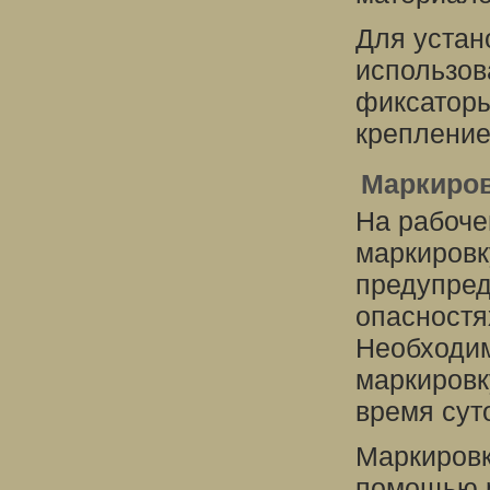
Для устан
использов
фиксаторы
крепление
Маркиров
На рабоче
маркировк
предупред
опасностя
Необходим
маркировк
время сут
Маркировк
помощью р