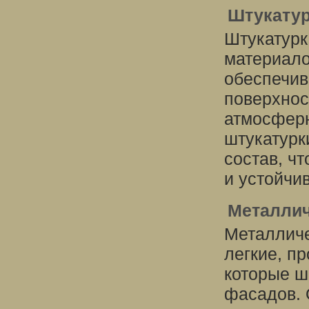
Штукату
Штукатурк
материало
обеспечив
поверхнос
атмосферн
штукатурк
состав, ч
и устойчи
Металлич
Металличе
легкие, п
которые ш
фасадов. 