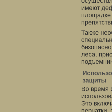
осуществл
имеют деф
площадке 
препятств
Также нео
специальн
безопасно
леса, при
подъемник
Использо
защиты
Во время 
использов
Это включ
перчатки,