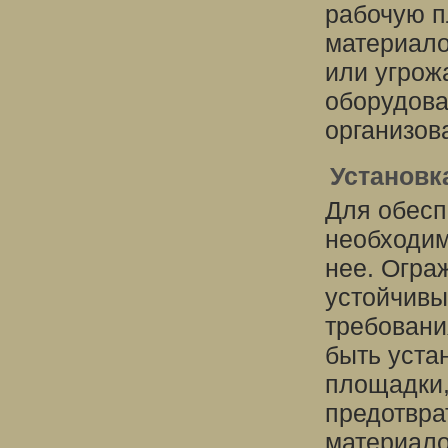
рабочую п
материало
или угрож
оборудова
организов
Установк
Для обесп
необходим
нее. Огра
устойчивы
требовани
быть уста
площадки,
предотвра
материало