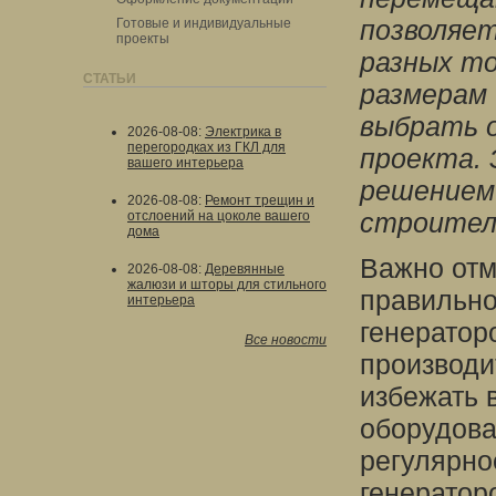
позволяет
Готовые и индивидуальные
проекты
разных то
СТАТЬИ
размерам
выбрать 
2026-08-08
:
Электрика в
перегородках из ГКЛ для
проекта. 
вашего интерьера
решением 
2026-08-08
:
Ремонт трещин и
строител
отслоений на цоколе вашего
дома
Важно отм
2026-08-08
:
Деревянные
жалюзи и шторы для стильного
правильно
интерьера
генератор
Все новости
производи
избежать 
оборудова
регулярно
генератор