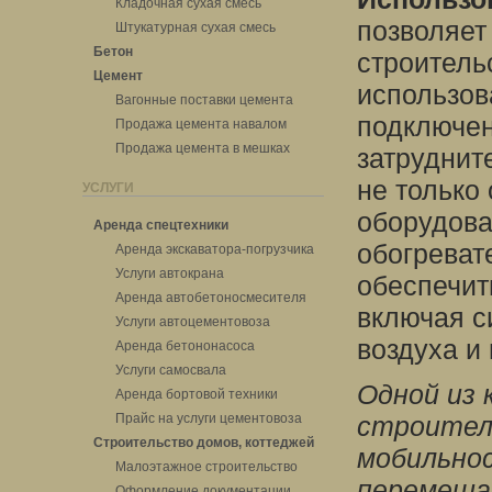
Кладочная сухая смесь
позволяет
Штукатурная сухая смесь
Бетон
строитель
Цемент
использов
Вагонные поставки цемента
подключен
Продажа цемента навалом
Продажа цемента в мешках
затруднит
не только
УСЛУГИ
оборудова
Аренда спецтехники
обогреват
Аренда экскаватора-погрузчика
Услуги автокрана
обеспечит
Аренда автобетоносмесителя
включая с
Услуги автоцементовоза
воздуха и
Аренда бетононасоса
Услуги самосвала
Одной из 
Аренда бортовой техники
Прайс на услуги цементовоза
строител
Строительство домов, коттеджей
мобильнос
Малоэтажное строительство
перемеща
Оформление документации