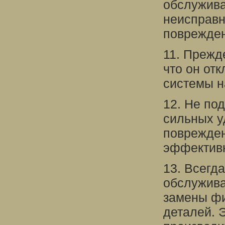
обслужива
неисправн
поврежден
11. Прежд
что он отк
системы н
12. Не по
сильных у
поврежден
эффективн
13. Всегд
обслужива
замены фи
деталей. 