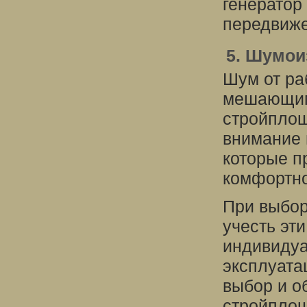
генератор
передвиже
5. Шумои
Шум от ра
мешающим
стройплощ
внимание 
которые п
комфортно
При выбор
учесть эт
индивидуа
эксплуата
выбор и о
стройплощ