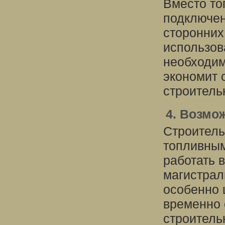
Вместо тог
подключен
сторонних
использов
необходим
экономит 
строитель
4. Возмо
Строитель
топливным
работать 
магистрал
особенно 
временно 
строитель