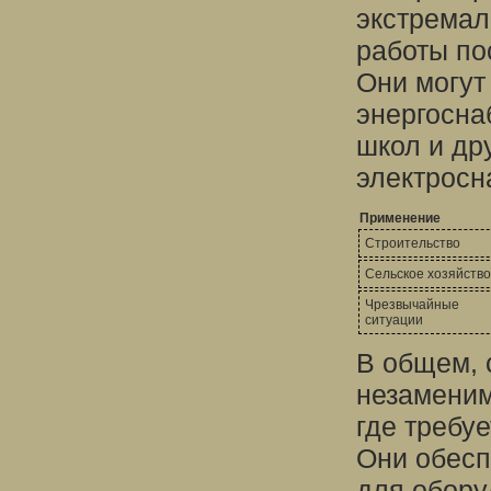
экстремал
работы по
Они могут
энергосна
школ и др
электросн
Применение
Строительство
Сельское хозяйство
Чрезвычайные
ситуации
В общем, 
незаменим
где требу
Они обесп
для обору