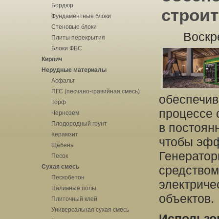
Бордюр
строи
Фундаментные блоки
Стеновые блоки
Воскр
Плиты перекрытия
Блоки ФБС
Кирпич
Нерудные материалы
Асфальт
ПГС (песчано-гравийная смесь)
обеспечив
Торф
процессе 
Чернозем
Плодородный грунт
в постоян
Керамзит
чтобы эфф
Щебень
Генератор
Песок
Сухая смесь
средством
Пескобетон
электриче
Наливные полы
объектов.
Плиточный клей
Универсальная сухая смесь
Использо