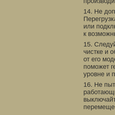
производи
14. Не до
Перегрузк
или подкл
к возможн
15. Следу
чистке и 
от его мо
поможет г
уровне и п
16. Не пы
работающи
выключайт
перемеще