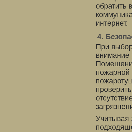
обратить 
коммуника
интернет.
4. Безоп
При выбор
внимание 
Помещение
пожарной 
пожаротуш
проверить
отсутстви
загрязнен
Учитывая 
подходяще