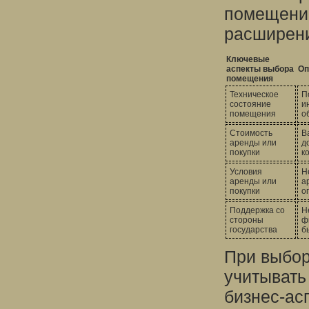
помещений
расширени
Ключевые
аспекты выбора
Оп
помещения
Техническое
П
состояние
и
помещения
о
Стоимость
В
аренды или
д
покупки
к
Условия
Н
аренды или
а
покупки
о
Поддержка со
Н
стороны
ф
государства
б
При выбор
учитывать
бизнес-ас