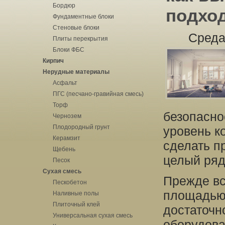
Бордюр
подхо
Фундаментные блоки
Стеновые блоки
Среда
Плиты перекрытия
Блоки ФБС
Кирпич
Нерудные материалы
Асфальт
ПГС (песчано-гравийная смесь)
Торф
безопасно
Чернозем
Плодородный грунт
уровень к
Керамзит
сделать п
Щебень
целый ряд
Песок
Сухая смесь
Прежде вс
Пескобетон
площадью
Наливные полы
Плиточный клей
достаточн
Универсальная сухая смесь
оборудова