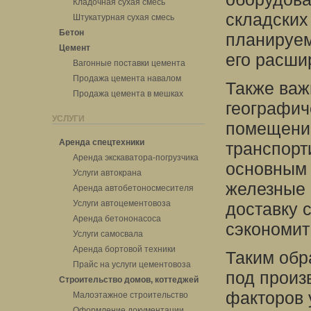
Кладочная сухая смесь
складских
Штукатурная сухая смесь
Бетон
планируем
Цемент
его расши
Вагонные поставки цемента
Продажа цемента навалом
Также важ
Продажа цемента в мешках
географич
УСЛУГИ
помещение
Аренда спецтехники
транспорт
Аренда экскаватора-погрузчика
основным 
Услуги автокрана
железные 
Аренда автобетоносмесителя
Услуги автоцементовоза
доставку 
Аренда бетононасоса
сэкономит
Услуги самосвала
Аренда бортовой техники
Таким обр
Прайс на услуги цементовоза
под произ
Строительство домов, коттеджей
факторов 
Малоэтажное строительство
Оформление документации