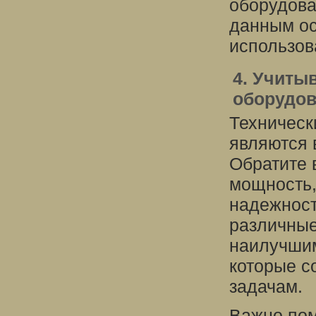
оборудова
данным ос
использов
4. Учиты
оборудо
Техническ
являются 
Обратите 
мощность,
надежност
различные
наилучшим
которые с
задачам.
Важно пом