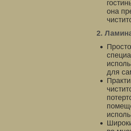
гостин
она пр
чистит
2. Ламин
Просто
специа
исполь
для са
Практи
чистит
потерт
помеще
исполь
Широки